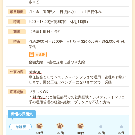
歩10分
月～金（週5日／土日祝休み） ※土日祝休み
曜日頻度
9:00～18:00(実働8時間 休憩1時間)
時間
【急募】即日～長期
期間
時給2000円～2200円 ※月収例 320,000円～352,000円+残
時給
業代
交通費
全額支給 ※当社規定に基づき支給
社内SE
仕事内容
専任担当としてシステム～インフラまで運用・管理をお願い
します。開発工程はベンダーになりますので、調整…
ブランクOK
応募資格
＊
など情報部門での就業経験＊システム～インフラ
社内SE
系の運用管理の経験※経験・ブランクが不安な方も…
職場の雰囲気
年齢層
20代
30代
40代
50代
60代