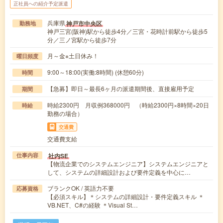
正社員への紹介予定派遣
兵庫県
神戸市中央区
勤務地
神戸三宮(阪神)駅から徒歩4分／三宮・花時計前駅から徒歩5
分／三ノ宮駅から徒歩7分
月～金※土日休み！
曜日頻度
9:00～18:00(実働:8時間) (休憩60分)
時間
【急募】即日～最長6ヶ月の派遣期間後、直接雇用予定
期間
時給2300円 月収例368000円 （時給2300円×8時間×20日
時給
勤務の場合）
交通費
交通費支給
社内SE
仕事内容
【物流企業でのシステムエンジニア】システムエンジニアと
して、システムの詳細設計および要件定義を中心に…
ブランクOK / 英語力不要
応募資格
【必須スキル】＊システムの詳細設計・要件定義スキル ＊
VB.NET、C#の経験 ＊Visual St…