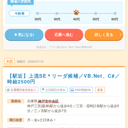
職場の雰囲気
年齢層
20代
30代
40代
50代
60代
気になる!
応募へ進む
詳しく見る
派遣会社
アデコ株式会社 Tech Talent事業本部
未読
掲載日
2026/07/15
【駅近】上流SE＊リーダ候補／VB.Net、C#／
時給2500円
交通費別途支給あり
土日祝日が休み
WEB登録OK
派遣
兵庫県
神戸市中央区
勤務地
神戸三宮(阪神)駅から徒歩4分／三宮・花時計前駅から徒歩5
分／三ノ宮駅から徒歩7分
月～金※土日休み！
曜日頻度