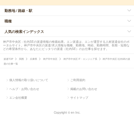
勤務地 / 路線・駅
職種
人気の検索インデックス
神戸市中央区 - 社内SEの派遣情報の検索結果。エン派遣は、エンが運営する人材派遣会社のポ
ータルサイト。神戸市中央区の派遣/求人情報を職種、勤務地、時給、勤務時間、長期・短期な
どの希望条件から、あなたにピッタリの派遣（社内SE）のお仕事を探せます。
派遣TOP
関西
兵庫県
神戸市中央区
神戸市中央区 IT・エンジニア系
神戸市中央区 社内SEの派
遣の仕事一覧
個人情報の取り扱いについて
ご利用規約
ヘルプ・お問い合わせ
掲載のお問い合わせ
エン会社概要
サイトマップ
Copyright © en Inc.