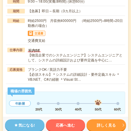
9:00～18:00(実働:8時間) (休憩60分)
時間
【急募】即日～長期（3カ月以上）
期間
時給2500円 月収例400000円 （時給2500円×8時間×20日
時給
勤務の場合）
交通費
交通費支給
社内SE
仕事内容
【物流企業でのシステムエンジニア】システムエンジニアと
して、システムの詳細設計および要件定義を中心に…
ブランクOK / 英語力不要
応募資格
【必須スキル】＊システムの詳細設計・要件定義スキル ＊
VB.NET、C#の経験 ＊Visual St…
職場の雰囲気
年齢層
20代
30代
40代
50代
60代
気になる!
応募へ進む
詳しく見る