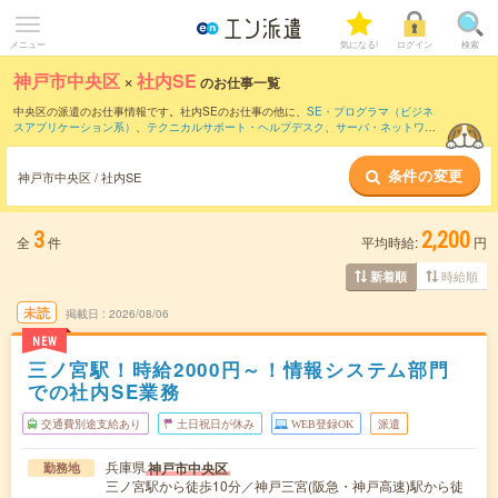
メニュー
気になる!
ログイン
検索
神戸市中央区
×
社内SE
のお仕事一覧
中央区の派遣のお仕事情報です。社内SEのお仕事の他に、
SE・プログラマ（ビジネ
スアプリケーション系）
、
テクニカルサポート・ヘルプデスク
、
サーバ・ネットワー
クエンジニア
などを取り揃えています。さらに、
短期
・
単発
などの期間や、
職種未経
験OK
などのこだわり条件で絞り込んでいただけます。職種辞典：
社内SEのお仕事と
条件の変更
は？とは？
神戸市中央区 / 社内SE
3
2,200
全
件
平均時給:
円
時給順
新着順
未読
掲載日
2026/08/06
NEW
三ノ宮駅！時給2000円～！情報システム部門
での社内SE業務
交通費別途支給あり
土日祝日が休み
WEB登録OK
派遣
兵庫県
神戸市中央区
勤務地
三ノ宮駅から徒歩10分／神戸三宮(阪急・神戸高速)駅から徒