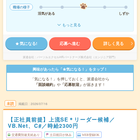
職場の様子
活気がある
しずか
もっと見る
気になる!
応募へ進む
詳しく見る
派遣会社
パーソルエクセルHRパートナーズ株式会社（エンジニア部門）
興味があったら「★気になる！」をタップ！
「気になる！」を押しておくと、派遣会社から
「面談確約」
や
「応募歓迎」
が届きます！
未読
掲載日
2026/07/16
【正社員前提】上流SE＊リーダー候補／
VB.Net、C#／時給2300円
交通費別途支給あり
土日祝日が休み
WEB登録OK