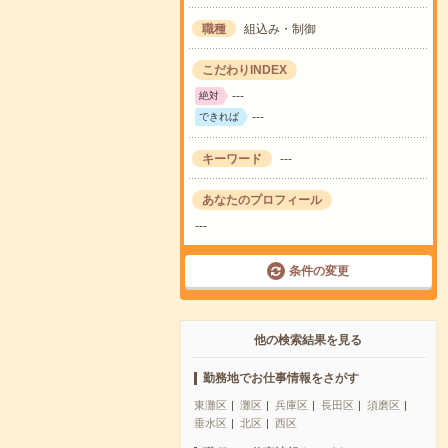
職種
組込み・制御
こだわりINDEX
---
絶対
---
できれば
キーワード
---
あなたのプロフィール
---
条件の変更
他の検索結果を見る
勤務地でお仕事情報をさがす
東灘区
灘区
兵庫区
長田区
須磨区
垂水区
北区
西区