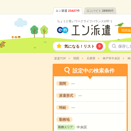
エン派遣
23427
件
エンバイト
28905
件
ちょうど良いワークライフバランスが叶う
関西版
気になる！リスト
0
保存し
派遣TOP
関西
兵庫県
神戸市中央区
神
設定中の検索条件
期間
---
派遣形式
---
時給
---
勤務地
中央区
勤務エリア