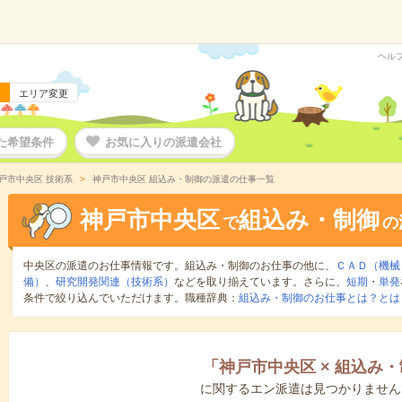
ヘル
エリア変更
た希望条件
お気に入りの派遣会社
戸市中央区 技術系
神戸市中央区 組込み・制御の派遣の仕事一覧
神戸市中央区
組込み・制御
で
の
中央区の派遣のお仕事情報です。組込み・制御のお仕事の他に、
ＣＡＤ（機械
備）
、
研究開発関連（技術系）
などを取り揃えています。さらに、
短期
・
単発
条件で絞り込んでいただけます。職種辞典：
組込み・制御のお仕事とは？とは
「
神戸市中央区
×
組込み・
に関するエン派遣は見つかりません