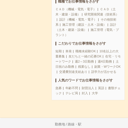
職種でお仕事情報をさがす
ＣＡＤ（機械・電気・電子）
ＣＡＤ（土
木・建築・設備）
研究開発関連（技術系）
設計（機械・電気・電子）
その他技術
系
施工管理（建設・土木・設備）
設計
（土木・建築・設備）
施工管理（電気・プ
ラント）
こだわりでお仕事情報をさがす
短期
単発
職種未経験OK
10名以上の大
量募集
友だちと一緒の応募OK
在宅・リモ
ートワーク
週2～3日勤務
週4日勤務
土
日祝のみ勤務
残業なし
副業・WワークOK
交通費別途支給あり
語学力が活かせる
人気のワードでお仕事情報をさがす
急募
年齢不問
財団法人
英語
書類チェ
ック
テレビ局
封入
大学
勤務地 / 路線・駅