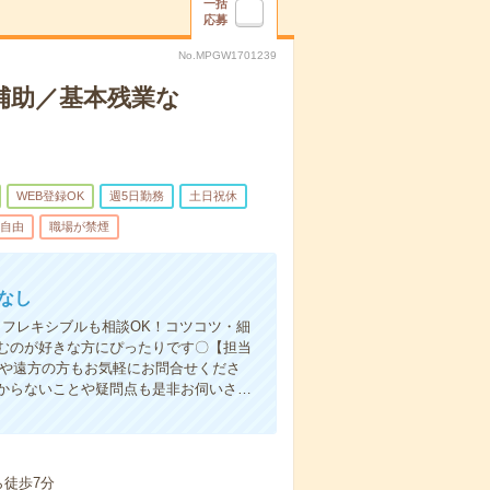
一括
応募
No.MPGW1701239
補助／基本残業な
WEB登録OK
週5日勤務
土日祝休
自由
職場が禁煙
なし
定もフレキシブルも相談OK！コツコツ・細
むのが好きな方にぴったりです〇【担当
方や遠方の方もお気軽にお問合せくださ
からないことや疑問点も是非お伺いさ…
徒歩7分