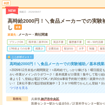
未読
NEW
掲載日
2026/08/07
高時給2000円！＼食品メーカーでの実験
し
派遣
メーカー・商社関連
派遣先
ブランクOK
既卒第二新卒OK
英語不要
履歴書不要
40～50代活躍
17時前までの仕事
残業少
交費支給
駅歩5分
大手
制服
服装
ここがポイント！
高時給2000円！＼食品メーカーでの実験補助／基本残業
<2026年12月末迄の期間限定！>高時給でしっかり稼げる！曜日固
かい作業がメインのラボワーク！基本残業ゼロ環境！集中して取り組
者より】＼登録は電話でOK／約30分&事前予約制で便利！就業中の
い！【来社不要の電話登録実施中！】スキマ時間でかんたん登録＊分
つづきを見る
勤務地
兵庫県
神戸市中央区
医療センター駅から徒歩5分／計算科学センター駅から