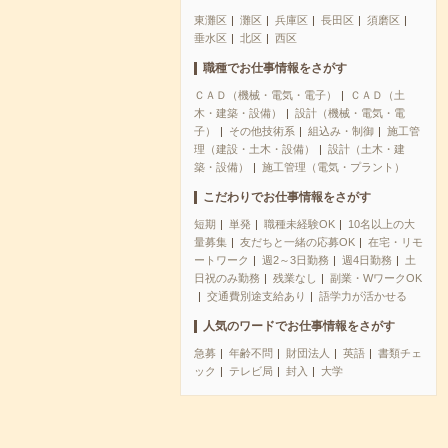
東灘区
灘区
兵庫区
長田区
須磨区
垂水区
北区
西区
職種でお仕事情報をさがす
ＣＡＤ（機械・電気・電子）
ＣＡＤ（土
木・建築・設備）
設計（機械・電気・電
子）
その他技術系
組込み・制御
施工管
理（建設・土木・設備）
設計（土木・建
築・設備）
施工管理（電気・プラント）
こだわりでお仕事情報をさがす
短期
単発
職種未経験OK
10名以上の大
量募集
友だちと一緒の応募OK
在宅・リモ
ートワーク
週2～3日勤務
週4日勤務
土
日祝のみ勤務
残業なし
副業・WワークOK
交通費別途支給あり
語学力が活かせる
人気のワードでお仕事情報をさがす
急募
年齢不問
財団法人
英語
書類チェ
ック
テレビ局
封入
大学