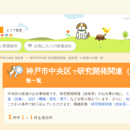
ヘル
エリア変更
た希望条件
お気に入りの派遣会社
戸市中央区 技術系
神戸市中央区 研究開発関連（技術系）の派遣の仕事一覧
神戸市中央区
研究開発関連（
で
報一覧
中央区の派遣のお仕事情報です。研究開発関連（技術系）のお仕事の他に、
Ｃ
築・設備）
、
設計（機械・電気・電子）
などを取り揃えています。さらに、
短
こだわり条件で絞り込んでいただけます。職種辞典：
研究開発関連（技術系）
1
1
1
件中
～
件を表示中