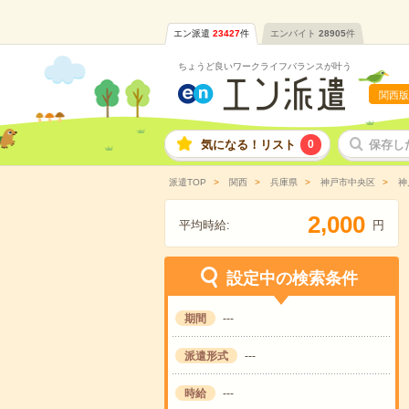
エン派遣
23427
件
エンバイト
28905
件
ちょうど良いワークライフバランスが叶う
関西版
気になる！リスト
0
保存し
派遣TOP
関西
兵庫県
神戸市中央区
神
,
2
0
0
0
平均時給:
円
設定中の検索条件
期間
---
派遣形式
---
時給
---