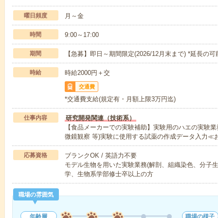
曜日頻度
月～金
時間
9:00～17:00
期間
【急募】即日～期間限定(2026/12月末まで) *延長の
時給
時給2000円＋交
交通費
*交通費支給(規定有・月額上限3万円迄)
仕事内容
研究開発関連（技術系）
【食品メーカーでの実験補助】実験用のハエの実験業
微鏡観察 等)実験に使用する試薬の作成データ入力≪
応募資格
ブランクOK / 英語力不要
モデル生物を用いた実験業務(解剖、組織染色、分子生
学、生物系学部修士卒以上の方
職場の雰囲気
年齢層
職場の様子