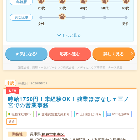
年齢層
20代
30代
40代
50代
60代
男女比率
女性
男性
もっと見る
気になる!
応募へ進む
詳しく見る
派遣会社
日研トータルソーシング株式会社 メディカルケア事業部 ナース派遣
未読
掲載日
2026/08/07
NEW
時給1750円！未経験OK！残業ほぼなし▼三ノ
宮での営業事務
職種未経験OK
交通費別途支給あり
土日祝日が休み
WEB登録OK
派遣
兵庫県
神戸市中央区
勤務地
三ノ宮駅から徒歩12分／旧居留地・大丸前駅から徒歩5分