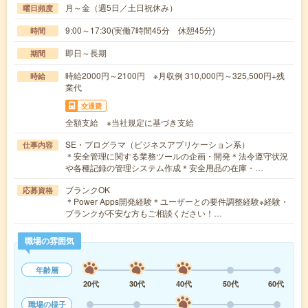
月～金（週5日／土日祝休み）
曜日頻度
9:00～17:30(実働7時間45分 休憩45分)
時間
即日～長期
期間
時給2000円～2100円 ※月収例 310,000円～325,500円+残
時給
業代
交通費
全額支給 ※当社規定に基づき支給
SE・プログラマ（ビジネスアプリケーション系）
仕事内容
＊安全管理に関する業務ツールの企画・開発＊法令遵守状況
や各種記録の管理システム作成＊安全用品の在庫・…
ブランクOK
応募資格
＊Power Apps開発経験＊ユーザーとの要件調整経験※経験・
ブランクが不安な方もご相談ください！…
職場の雰囲気
年齢層
20代
30代
40代
50代
60代
職場の様子