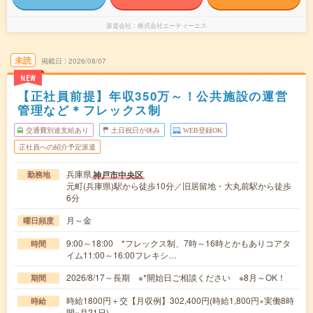
派遣会社
株式会社エーティーエス
未読
掲載日
2026/08/07
NEW
【正社員前提】年収350万～！公共施設の運営
管理など＊フレックス制
交通費別途支給あり
土日祝日が休み
WEB登録OK
正社員への紹介予定派遣
兵庫県
神戸市中央区
勤務地
元町(兵庫県)駅から徒歩10分／旧居留地・大丸前駅から徒歩
6分
月～金
曜日頻度
9:00～18:00 *フレックス制、7時～16時とかもありコアタ
時間
イム11:00～16:00フレキシ…
2026/8/17～長期 ※*開始日ご相談ください ※8月～OK！
期間
時給1800円＋交【月収例】302,400円(時給1,800円×実働8時
時給
間×月21日)