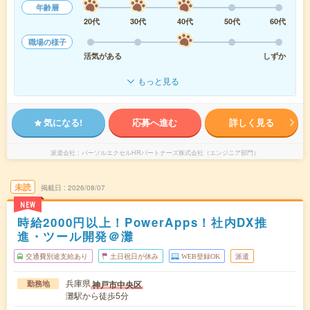
年齢層
20代
30代
40代
50代
60代
職場の様子
活気がある
しずか
もっと見る
気になる!
応募へ進む
詳しく見る
派遣会社
パーソルエクセルHRパートナーズ株式会社（エンジニア部門）
未読
掲載日
2026/08/07
NEW
時給2000円以上！PowerApps！社内DX推
進・ツール開発＠灘
交通費別途支給あり
土日祝日が休み
WEB登録OK
派遣
兵庫県
神戸市中央区
勤務地
灘駅から徒歩5分