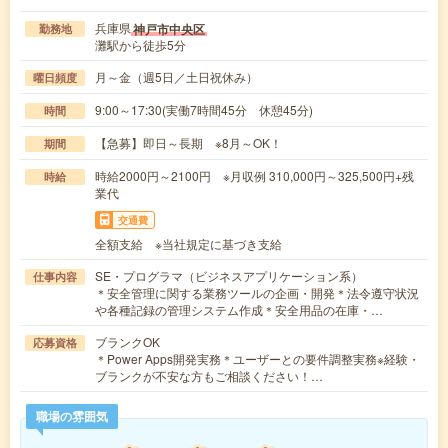
兵庫県
神戸市中央区
勤務地
灘駅から徒歩5分
月～金（週5日／土日祝休み）
曜日頻度
9:00～17:30(実働7時間45分 休憩45分)
時間
【急募】即日～長期 ※8月～OK！
期間
時給2000円～2100円 ※月収例 310,000円～325,500円+残
時給
業代
交通費
全額支給 ※当社規定に基づき支給
SE・プログラマ（ビジネスアプリケーション系）
仕事内容
＊安全管理に関する業務ツールの企画・開発＊法令遵守状況
や各種記録の管理システム作成＊安全用品の在庫・…
ブランクOK
応募資格
＊Power Apps開発実務＊ユーザーとの要件調整実務※経験・
ブランクが不安な方もご相談ください！…
職場の雰囲気