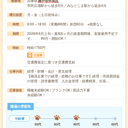
兵庫県
神戸市中央区
勤務地
市民広場駅から徒歩5分／みなとじま駅から徒歩4分
月～金（土日祝休み）
曜日頻度
9:00～18:00 （実働8時間）休憩60分 ※残業なし
時間
2026年9月上旬～最長6ヶ月の派遣期間後、直接雇用予定で
期間
す。 #9月～開始OK！
時給1750円
時給
交通費
交通費規定に基づき交通費支給
経理・財務・会計・英文経理
仕事内容
【物流企業での経理・総務のお仕事です】経理・売掛買掛金
の管理・請求書整理、入出金管理・経費精算、出張…
職種未経験OK / ブランクOK / 英語力不要
応募資格
未経験OK！
職場の雰囲気
年齢層
20代
30代
40代
50代
60代