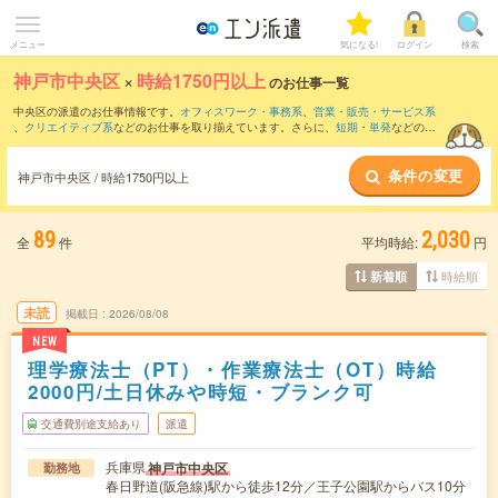
メニュー
気になる!
ログイン
検索
神戸市中央区
×
時給1750円以上
のお仕事一覧
中央区の派遣のお仕事情報です。
オフィスワーク・事務系
、
営業・販売・サービス系
、
クリエイティブ系
などのお仕事を取り揃えています。さらに、
短期
・
単発
などの期
間や、
職種未経験OK
などのこだわり条件で絞り込んでいただけます。
条件の変更
神戸市中央区 / 時給1750円以上
89
2,030
全
件
平均時給:
円
時給順
新着順
未読
掲載日
2026/08/08
NEW
理学療法士（PT）・作業療法士（OT）時給
2000円/土日休みや時短・ブランク可
交通費別途支給あり
派遣
兵庫県
神戸市中央区
勤務地
春日野道(阪急線)駅から徒歩12分／王子公園駅からバス10分