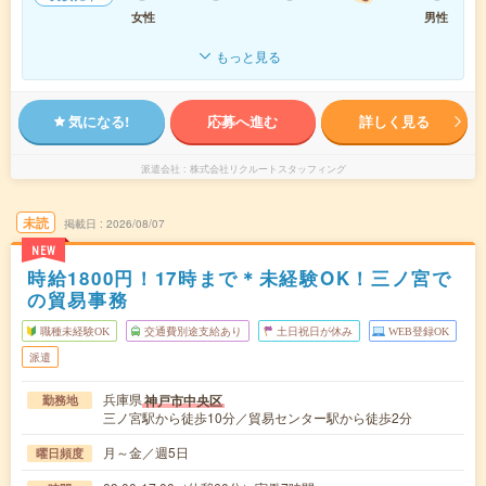
女性
男性
もっと見る
気になる!
応募へ進む
詳しく見る
派遣会社
株式会社リクルートスタッフィング
未読
掲載日
2026/08/07
NEW
時給1800円！17時まで＊未経験OK！三ノ宮で
の貿易事務
職種未経験OK
交通費別途支給あり
土日祝日が休み
WEB登録OK
派遣
兵庫県
神戸市中央区
勤務地
三ノ宮駅から徒歩10分／貿易センター駅から徒歩2分
月～金／週5日
曜日頻度