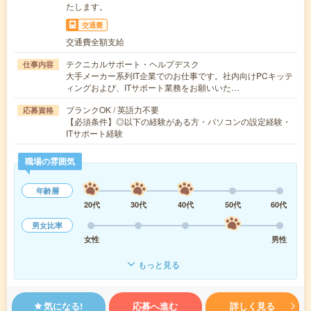
たします。
交通費
交通費全額支給
テクニカルサポート・ヘルプデスク
仕事内容
大手メーカー系列IT企業でのお仕事です。社内向けPCキッテ
ィングおよび、ITサポート業務をお願いいた…
ブランクOK / 英語力不要
応募資格
【必須条件】◎以下の経験がある方・パソコンの設定経験・
ITサポート経験
職場の雰囲気
年齢層
20代
30代
40代
50代
60代
男女比率
女性
男性
もっと見る
気になる!
応募へ進む
詳しく見る