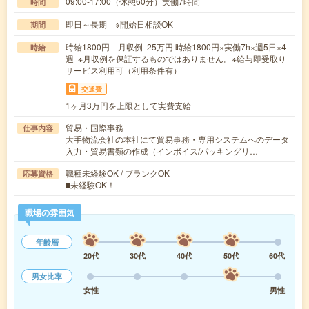
09:00-17:00（休憩60分）実働7時間
時間
即日～長期 ※開始日相談OK
期間
時給1800円 月収例 25万円 時給1800円×実働7h×週5日×4
時給
週 ※月収例を保証するものではありません。※給与即受取り
サービス利用可（利用条件有）
交通費
1ヶ月3万円を上限として実費支給
貿易・国際事務
仕事内容
大手物流会社の本社にて貿易事務・専用システムへのデータ
入力・貿易書類の作成（インボイス/パッキングリ…
職種未経験OK / ブランクOK
応募資格
■未経験OK！
職場の雰囲気
年齢層
20代
30代
40代
50代
60代
男女比率
女性
男性