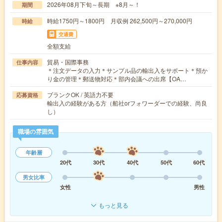
2026年08月下旬～長期 ※8月～！
期間
時給1750円～1800円 月収例 262,500円～270,000円
時給
交通費
全額支給
貿易・国際事務
仕事内容
＊注文データの入力＊サンプル品の輸出入をサポート＊預か
り金の管理＊郵送物対応＊部内会議への出席【OA…
ブランクOK / 英語力不要
応募資格
輸出入の経験がある方（船社orフォワーダーでの経験、尚良
し）
職場の雰囲気
年齢層
20代
30代
40代
50代
60代
男女比率
女性
男性
もっと見る