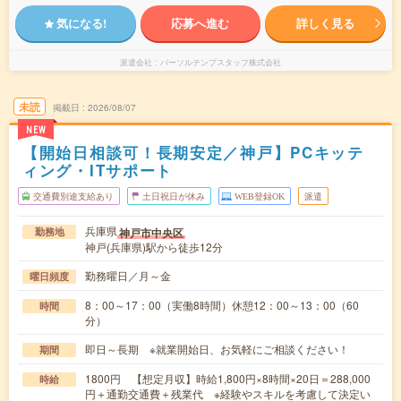
気になる!
応募へ進む
詳しく見る
派遣会社
パーソルテンプスタッフ株式会社
未読
掲載日
2026/08/07
NEW
【開始日相談可！長期安定／神戸】PCキッテ
ィング・ITサポート
交通費別途支給あり
土日祝日が休み
WEB登録OK
派遣
兵庫県
神戸市中央区
勤務地
神戸(兵庫県)駅から徒歩12分
勤務曜日／月～金
曜日頻度
8：00～17：00（実働8時間）休憩12：00～13：00（60
時間
分）
即日～長期 ※就業開始日、お気軽にご相談ください！
期間
1800円 【想定月収】時給1,800円×8時間×20日＝288,000
時給
円＋通勤交通費＋残業代 ※経験やスキルを考慮して決定い