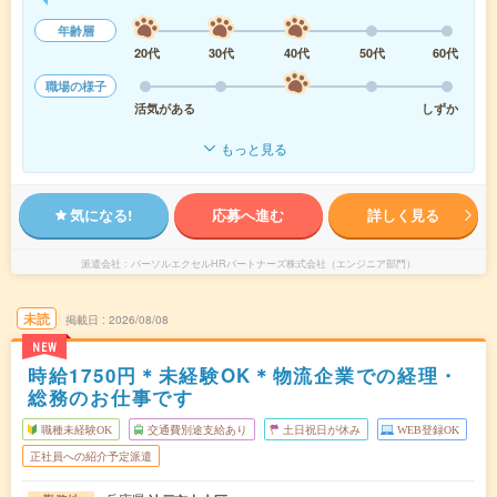
年齢層
20代
30代
40代
50代
60代
職場の様子
活気がある
しずか
もっと見る
気になる!
応募へ進む
詳しく見る
派遣会社
パーソルエクセルHRパートナーズ株式会社（エンジニア部門）
未読
掲載日
2026/08/08
NEW
時給1750円＊未経験OK＊物流企業での経理・
総務のお仕事です
職種未経験OK
交通費別途支給あり
土日祝日が休み
WEB登録OK
正社員への紹介予定派遣