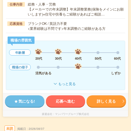
総務・人事・労務
仕事内容
【メーカーでの年末調整】年末調整業務(保険をメインにお願
いします)※住宅や扶養もご経験があればご相談…
ブランクOK / 英語力不要
応募資格
<業界経験は不問です>年末調整のご経験がある方
職場の雰囲気
年齢層
20代
30代
40代
50代
60代
職場の様子
活気がある
しずか
もっと見る
気になる!
応募へ進む
詳しく見る
派遣会社
マンパワーグループ株式会社
未読
掲載日
2026/08/07