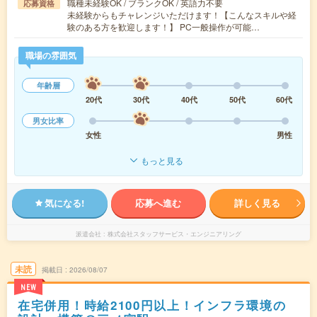
職種未経験OK / ブランクOK / 英語力不要
応募資格
未経験からもチャレンジいただけます！【こんなスキルや経
験のある方を歓迎します！】 PC一般操作が可能…
職場の雰囲気
年齢層
20代
30代
40代
50代
60代
男女比率
女性
男性
もっと見る
気になる!
応募へ進む
詳しく見る
派遣会社
株式会社スタッフサービス・エンジニアリング
未読
掲載日
2026/08/07
NEW
在宅併用！時給2100円以上！インフラ環境の