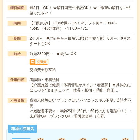
週3日～OK！ ★曜日固定の相談OK！ ★ご希望の曜日をご相
曜日頻度
談ください！
【日勤のみ】1日6時間～OK！≪シフト例≫・9:00～
時間
15:45 （45分休憩）・11:00～17:…
2ヶ月～ ■ご応募から最短3日後に開始可能 8月～、9月ス
期間
タートもOK！
時給2350円～ ■週払いOK
時給
交通費
交通費全額支給
看護師・准看護師
仕事内容
【介護施設で健康・体調管理がメイン＊看護師】▼具体的に
は…○バイタルチェック 体温・脈拍・呼吸・血圧…
職種未経験OK / ブランクOK / パソコンスキル不要 / 英語力不
応募資格
要
≪履歴書不要≫・年齢不問（50代・60代の方も活躍中！）・
未経験OK・ブランクOK・看護師資格（准看…
職場の雰囲気