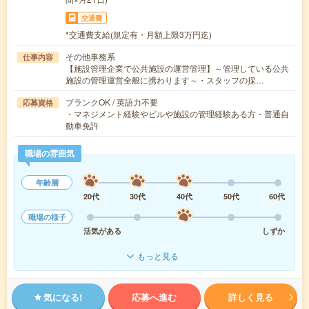
交通費
*交通費支給(規定有・月額上限3万円迄)
その他事務系
仕事内容
【施設管理企業で公共施設の運営管理】～管理している公共
施設の管理運営全般に携わります～・スタッフの採…
ブランクOK / 英語力不要
応募資格
・マネジメント経験やビルや施設の管理経験ある方・普通自
動車免許
職場の雰囲気
年齢層
20代
30代
40代
50代
60代
職場の様子
活気がある
しずか
もっと見る
気になる!
応募へ進む
詳しく見る