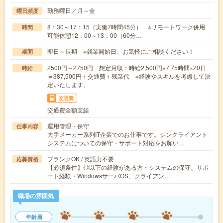
勤務曜日／月～金
曜日頻度
8：30～17：15（実働7時間45分） ※リモートワーク併用
時間
可能休憩12：00～13：00（60分…
即日～長期 ※就業開始日、お気軽にご相談ください！
期間
2500円～2750円 想定月収：時給2,500円×7.75時間×20日
時給
＝387,500円＋交通費＋残業代 ※経験やスキルを考慮して決
定いたします。
交通費
交通費全額支給
運用管理・保守
仕事内容
大手メーカー系列IT企業でのお仕事です。シンクライアント
システムについての保守・サポート対応をお願い…
ブランクOK / 英語力不要
応募資格
【必須条件】◎以下の経験がある方・システムの保守、サポ
ート経験・WindowsサーバOS、クライアン…
職場の雰囲気
年齢層