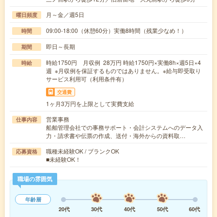
月～金／週5日
曜日頻度
09:00-18:00（休憩60分）実働8時間（残業少なめ！）
時間
即日～長期
期間
時給1750円 月収例 28万円 時給1750円×実働8h×週5日×4
時給
週 ※月収例を保証するものではありません。※給与即受取り
サービス利用可（利用条件有）
交通費
1ヶ月3万円を上限として実費支給
営業事務
仕事内容
船舶管理会社での事務サポート・会計システムへのデータ入
力・請求書や伝票の作成、送付・海外からの資料取…
職種未経験OK / ブランクOK
応募資格
■未経験OK！
職場の雰囲気
年齢層
20代
30代
40代
50代
60代