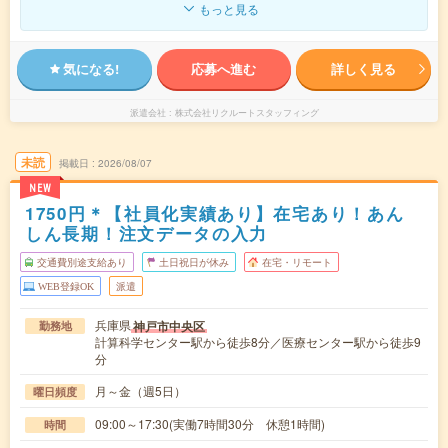
もっと見る
気になる!
応募へ進む
詳しく見る
派遣会社
株式会社リクルートスタッフィング
未読
掲載日
2026/08/07
NEW
1750円＊【社員化実績あり】在宅あり！あん
しん長期！注文データの入力
交通費別途支給あり
土日祝日が休み
在宅・リモート
WEB登録OK
派遣
兵庫県
神戸市中央区
勤務地
計算科学センター駅から徒歩8分／医療センター駅から徒歩9
分
月～金（週5日）
曜日頻度
09:00～17:30(実働7時間30分 休憩1時間)
時間