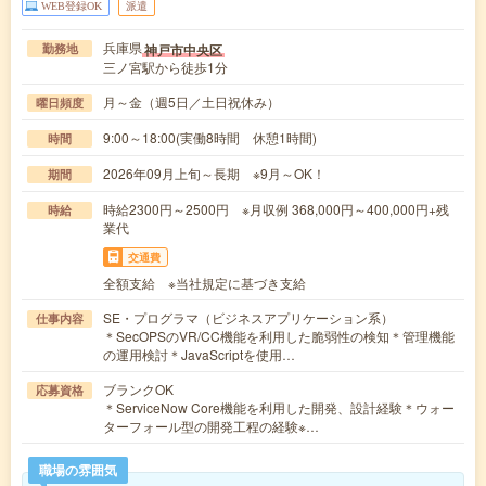
WEB登録OK
派遣
兵庫県
神戸市中央区
勤務地
三ノ宮駅から徒歩1分
月～金（週5日／土日祝休み）
曜日頻度
9:00～18:00(実働8時間 休憩1時間)
時間
2026年09月上旬～長期 ※9月～OK！
期間
時給2300円～2500円 ※月収例 368,000円～400,000円+残
時給
業代
交通費
全額支給 ※当社規定に基づき支給
SE・プログラマ（ビジネスアプリケーション系）
仕事内容
＊SecOPSのVR/CC機能を利用した脆弱性の検知＊管理機能
の運用検討＊JavaScriptを使用…
ブランクOK
応募資格
＊ServiceNow Core機能を利用した開発、設計経験＊ウォー
ターフォール型の開発工程の経験※…
職場の雰囲気