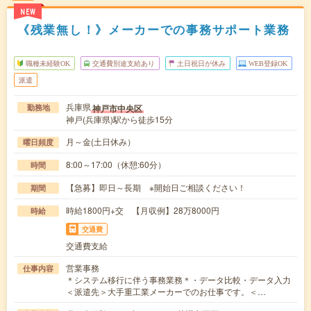
NEW
《残業無し！》メーカーでの事務サポート業務
職種未経験OK
交通費別途支給あり
土日祝日が休み
WEB登録OK
派遣
兵庫県
神戸市中央区
勤務地
神戸(兵庫県)駅から徒歩15分
月～金(土日休み）
曜日頻度
8:00～17:00（休憩:60分）
時間
【急募】即日～長期 ※開始日ご相談ください！
期間
時給1800円+交 【月収例】28万8000円
時給
交通費
交通費支給
営業事務
仕事内容
＊システム移行に伴う事務業務＊・データ比較・データ入力
＜派遣先＞大手重工業メーカーでのお仕事です。＜…