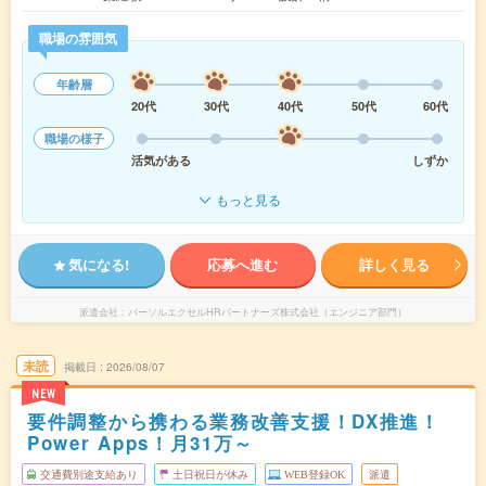
職場の雰囲気
年齢層
20代
30代
40代
50代
60代
職場の様子
活気がある
しずか
もっと見る
気になる!
応募へ進む
詳しく見る
派遣会社
パーソルエクセルHRパートナーズ株式会社（エンジニア部門）
未読
掲載日
2026/08/07
NEW
要件調整から携わる業務改善支援！DX推進！
Power Apps！月31万～
交通費別途支給あり
土日祝日が休み
WEB登録OK
派遣