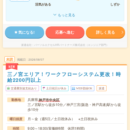
活気がある
しずか
もっと見る
気になる!
応募へ進む
詳しく見る
派遣会社
パーソルエクセルHRパートナーズ株式会社（エンジニア部門）
未読
掲載日
2026/08/07
NEW
三ノ宮エリア！ワークフローシステム更改！時
給2200円以上
交通費別途支給あり
土日祝日が休み
WEB登録OK
派遣
兵庫県
神戸市中央区
勤務地
三ノ宮駅から徒歩10分／神戸三宮(阪急・神戸高速)駅から徒
歩10分
月～金（週5日／土日祝休み） ※土日祝休み
曜日頻度
9:00～18:00(実働8時間 休憩1時間)
時間