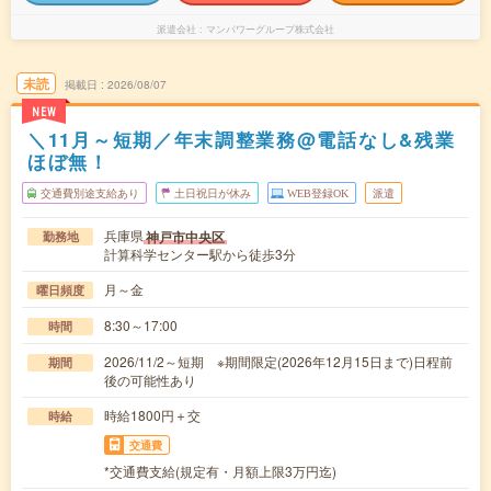
派遣会社
マンパワーグループ株式会社
未読
掲載日
2026/08/07
NEW
＼11月～短期／年末調整業務@電話なし&残業
ほぼ無！
交通費別途支給あり
土日祝日が休み
WEB登録OK
派遣
兵庫県
神戸市中央区
勤務地
計算科学センター駅から徒歩3分
月～金
曜日頻度
8:30～17:00
時間
2026/11/2～短期 ※期間限定(2026年12月15日まで)日程前
期間
後の可能性あり
時給1800円＋交
時給
交通費
*交通費支給(規定有・月額上限3万円迄)