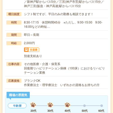
／新神戸駅からバス5分／三宮(神戸市営)駅からバス15分／
神戸三宮(阪急・神戸高速)駅からバス15分
シフト制ですが、平日のみの勤務も相談できます！
曜日頻度
8:30-17:15 休憩時間45分 ※ただし、9:00-15:00 9:00-
時間
16:00などの時短…
即日～長期
期間
2,000円
時給
交通費
別途支給あり
その他医療・介護・保育系
仕事内容
回復期リハビリテーション病棟（100床）におけるリハビリ
テーション業務
ブランクOK
応募資格
作業療法士・理学療法士 いずれかの資格をお持ちの方
職場の雰囲気
年齢層
20代
30代
40代
50代
60代