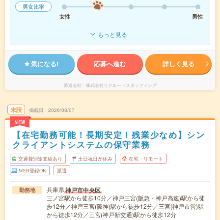
男女比率
女性
男性
もっと見る
気になる!
応募へ進む
詳しく見る
派遣会社
株式会社リクルートスタッフィング
未読
掲載日
2026/08/07
NEW
【在宅勤務可能！長期安定！残業少なめ】シン
クライアントシステムの保守業務
交通費別途支給あり
土日祝日が休み
在宅・リモート
WEB登録OK
派遣
兵庫県
神戸市中央区
勤務地
三ノ宮駅から徒歩10分／神戸三宮(阪急・神戸高速)駅から徒
歩12分／神戸三宮(阪神)駅から徒歩12分／三宮(神戸市営)駅
から徒歩12分／三宮(神戸新交通)駅から徒歩12分