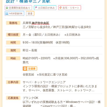
設計・構築＠三ノ宮駅
交通費別途支給あり
土日祝日が休み
在宅・リモート
WEB登録OK
派遣
兵庫県
神戸市中央区
勤務地
三ノ宮駅から徒歩5分／神戸三宮(阪神)駅から徒歩8分
月～金（週5日／土日祝休み） ※土日祝休み
曜日頻度
9:00～18:00(実働8時間 休憩1時間)
時間
即日～長期
期間
時給2100円～2200円 ※月収例 336,000円～352,000円+残
時給
業代
交通費
全額支給 ※当社規定に基づき支給
サーバ・ネットワークエンジニア
仕事内容
インフラ環境の設計・構築プロジェクトに参画いただきま
す。サーバー、仮想基盤、ストレージ、ネットワーク…
ブランクOK
応募資格
以下いずれかの実務経験ある方＊Windowsサーバー設計・構
築経験 ＊Linuxサーバー設計・構…