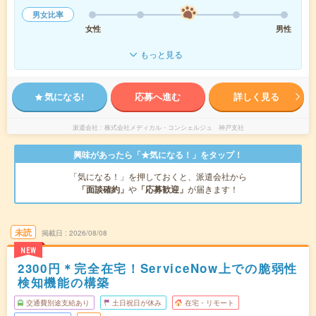
男女比率
女性
男性
もっと見る
気になる!
応募へ進む
詳しく見る
派遣会社
株式会社メディカル・コンシェルジュ 神戸支社
興味があったら「★気になる！」をタップ！
「気になる！」を押しておくと、派遣会社から
「面談確約」
や
「応募歓迎」
が届きます！
未読
掲載日
2026/08/08
NEW
2300円＊完全在宅！ServiceNow上での脆弱性
検知機能の構築
交通費別途支給あり
土日祝日が休み
在宅・リモート