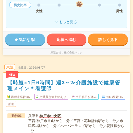
男女比率
女性
男性
もっと見る
気になる!
応募へ進む
詳しく見る
派遣会社
株式会社パソナ
未読
掲載日
2026/08/07
NEW
【時短×1日6時間】週3～≫介護施設で健康管
理メイン＊看護師
職種未経験OK
交通費別途支給あり
土日祝日が休み
WEB登録OK
派遣
兵庫県
神戸市中央区
勤務地
三宮(神戸市営)駅から---分／三宮・花時計前駅から---分／市
民広場駅から---分／ハーバーランド駅から---分／花隈駅から-
--分