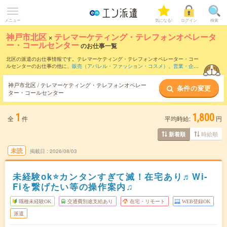
メニュー
気になる!
ログイン
検索
神戸市北区
×
テレマーケティング・テレフォンオペレータ
ー・コールセンター
のお仕事一覧
北区の派遣のお仕事情報です。テレマーケティング・テレフォンオペレーター・コー
ルセンターのお仕事の他に、
販売（アパレル・ファッション・コスメ）
、
営業・企画
営業・ラウンダー
、
窓口・ショールーム・カウンター受付
などを取り揃えています。
さらに、
短期
・
単発
などの期間や、
職種未経験OK
などのこだわり条件で絞り込んでい
神戸市北区 / テレマーケティング・テレフォンオペレー
条件の変更
ただけます。職種辞典：
テレマーケティング・テレフォンオペレーター・コールセン
ター・コールセンター
ターのお仕事とは？とは？
1
1,800
全
件
平均時給:
円
時給順
新着順
未読
掲載日
2026/08/03
未経験ok⭐カンタンすぎて滅！在宅あり♬Wi-
Fiを繋げたい等の操作案内♫
職種未経験OK
交通費別途支給あり
在宅・リモート
WEB登録OK
派遣