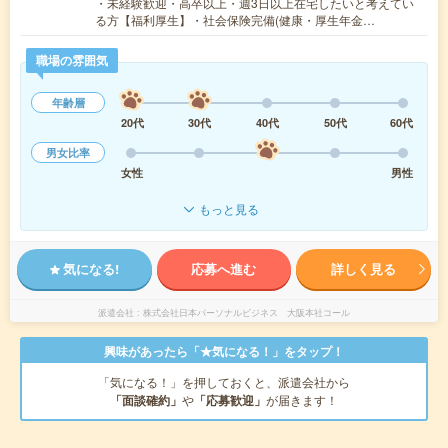
・未経験歓迎・高卒以上・週3日以上在宅したいと考えてい
る方【福利厚生】・社会保険完備(健康・厚生年金…
職場の雰囲気
年齢層
20代
30代
40代
50代
60代
男女比率
女性
男性
もっと見る
気になる!
応募へ進む
詳しく見る
派遣会社
株式会社日本パーソナルビジネス 大阪本社コール
興味があったら「★気になる！」をタップ！
「気になる！」を押しておくと、派遣会社から
「面談確約」
や
「応募歓迎」
が届きます！