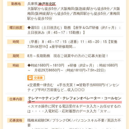
兵庫県
神戸市北区
勤務地
大阪駅から徒歩5分／大阪梅田(阪急線)駅から徒歩9分／大阪
梅田(阪神線)駅から徒歩5分／西梅田駅から徒歩5分／東梅田
駅から徒歩10分
◆週5日（土日祝含む）勤務 【座学＆OJT研修（約1ヶ月）：
曜日頻度
土日祝休み（8：45～17：15勤務）】
（早番） 8：45～17：15（遅番）11：45～20：15【実働
時間
7.5h/休憩1h】※座学研修期間…
8月～長期勤務 現在ご就業中の方のご応募大歓迎！
期間
◆時給1680円～1810円 ※研修（約2ヶ月）：時給1680円
時給
～ 月収29万8650円～（時給1810円×7.5h×22日）
交通費
※交通費一律含む ※手当充実！➡皆勤手当6000円/インセン
ティブ平均1万前後など…収入◎◎◎
テレマーケティング・テレフォンオペレーター・コールセン
仕事内容
ター
＜スマホ操作に関する電話受付＆データ入力＞お任せするの
は・・・・入電対応・応対履歴のデータ入力「スマ…
職種未経験OK / ブランクOK / パソコンスキル不要 / 英語力不
応募資格
要