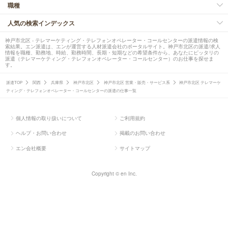
職種
人気の検索インデックス
神戸市北区 - テレマーケティング・テレフォンオペレーター・コールセンターの派遣情報の検
索結果。エン派遣は、エンが運営する人材派遣会社のポータルサイト。神戸市北区の派遣/求人
情報を職種、勤務地、時給、勤務時間、長期・短期などの希望条件から、あなたにピッタリの
派遣（テレマーケティング・テレフォンオペレーター・コールセンター）のお仕事を探せま
す。
派遣TOP
関西
兵庫県
神戸市北区
神戸市北区 営業・販売・サービス系
神戸市北区 テレマーケ
ティング・テレフォンオペレーター・コールセンターの派遣の仕事一覧
個人情報の取り扱いについて
ご利用規約
ヘルプ・お問い合わせ
掲載のお問い合わせ
エン会社概要
サイトマップ
Copyright © en Inc.