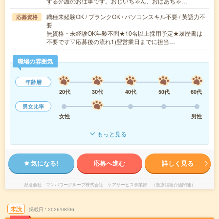
する介護のお仕事です。おじいちゃん、おばあちゃ…
職種未経験OK / ブランクOK / パソコンスキル不要 / 英語力不
応募資格
要
無資格・未経験OK年齢不問★10名以上採用予定★履歴書は
不要です▽応募後の流れ1)翌営業日までに担当…
職場の雰囲気
年齢層
20代
30代
40代
50代
60代
男女比率
女性
男性
もっと見る
気になる!
応募へ進む
詳しく見る
派遣会社
マンパワーグループ株式会社 ケアサービス事業部 （医療福祉介護関連）
未読
掲載日
2026/08/06