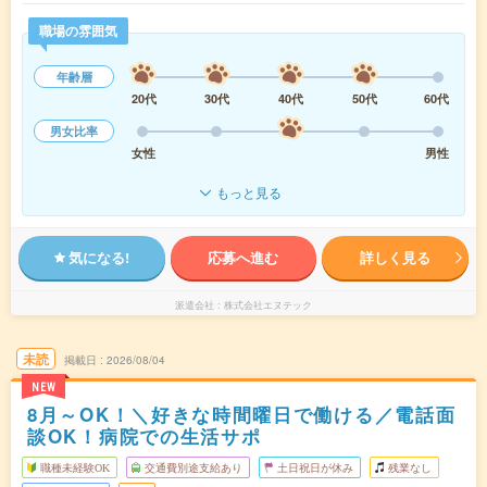
職場の雰囲気
年齢層
20代
30代
40代
50代
60代
男女比率
女性
男性
もっと見る
気になる!
応募へ進む
詳しく見る
派遣会社
株式会社エヌテック
未読
掲載日
2026/08/04
NEW
8月～OK！＼好きな時間曜日で働ける／電話面
談OK！病院での生活サポ
職種未経験OK
交通費別途支給あり
土日祝日が休み
残業なし