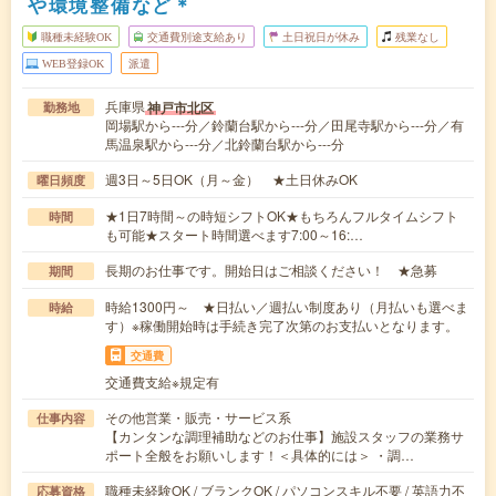
や環境整備など＊
職種未経験OK
交通費別途支給あり
土日祝日が休み
残業なし
WEB登録OK
派遣
兵庫県
神戸市北区
勤務地
岡場駅から---分／鈴蘭台駅から---分／田尾寺駅から---分／有
馬温泉駅から---分／北鈴蘭台駅から---分
週3日～5日OK（月～金） ★土日休みOK
曜日頻度
★1日7時間～の時短シフトOK★もちろんフルタイムシフト
時間
も可能★スタート時間選べます7:00～16:…
長期のお仕事です。開始日はご相談ください！ ★急募
期間
時給1300円～ ★日払い／週払い制度あり（月払いも選べま
時給
す）※稼働開始時は手続き完了次第のお支払いとなります。
交通費
交通費支給※規定有
その他営業・販売・サービス系
仕事内容
【カンタンな調理補助などのお仕事】施設スタッフの業務サ
ポート全般をお願いします！＜具体的には＞ ・調…
職種未経験OK / ブランクOK / パソコンスキル不要 / 英語力不
応募資格