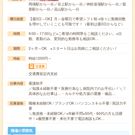
岡場駅から---分／谷上駅から---分／神鉄道場駅から---分／藍
那駅から---分／花山駅から---分
【週3日～OK】月～金曜日で希望シフト制 ※徐々に勤務回数
曜日頻度
を増やしていくことも可能です！（最初は週3日からなど）
9:00～17:00など※ご希望の時間帯をご相談ください。※日
時間
勤、夜勤のみ、変則的な勤務等も相談OK…
2ヶ月～OK ※スタート日はお気軽にご相談ください！
期間
時給1200円～
時給
交通費
交通費規定内支給
看護助手
仕事内容
／知識＆経験不要＊医療行為なし病院内でのお手伝い！＼▽
具体的なお仕事は…・カルテや処方薬の運搬・備品…
職種未経験OK / ブランクOK / パソコンスキル不要 / 英語力不
応募資格
要
＼無資格・未経験OK／※年齢不問※50代・60代の方も活躍
中！※履歴書不要・来社不要で電話相談もOK…
職場の雰囲気