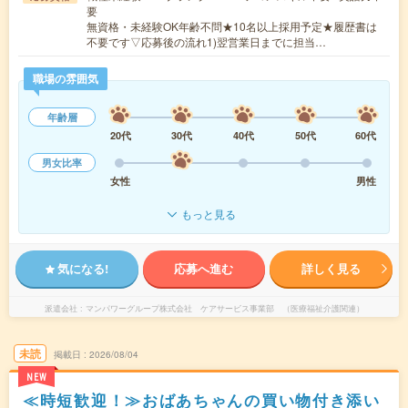
要
無資格・未経験OK年齢不問★10名以上採用予定★履歴書は
不要です▽応募後の流れ1)翌営業日までに担当…
職場の雰囲気
年齢層
20代
30代
40代
50代
60代
男女比率
女性
男性
もっと見る
気になる!
応募へ進む
詳しく見る
派遣会社
マンパワーグループ株式会社 ケアサービス事業部 （医療福祉介護関連）
未読
掲載日
2026/08/04
NEW
≪時短歓迎！≫おばあちゃんの買い物付き添い