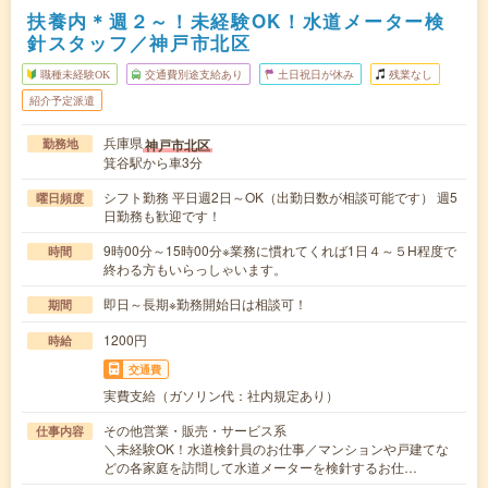
扶養内＊週２～！未経験OK！水道メーター検
針スタッフ／神戸市北区
職種未経験OK
交通費別途支給あり
土日祝日が休み
残業なし
紹介予定派遣
兵庫県
神戸市北区
勤務地
箕谷駅から車3分
シフト勤務 平日週2日～OK（出勤日数が相談可能です） 週5
曜日頻度
日勤務も歓迎です！
9時00分～15時00分※業務に慣れてくれば1日４～５H程度で
時間
終わる方もいらっしゃいます。
即日～長期※勤務開始日は相談可！
期間
1200円
時給
交通費
実費支給（ガソリン代：社内規定あり）
その他営業・販売・サービス系
仕事内容
＼未経験OK！水道検針員のお仕事／マンションや戸建てな
どの各家庭を訪問して水道メーターを検針するお仕…