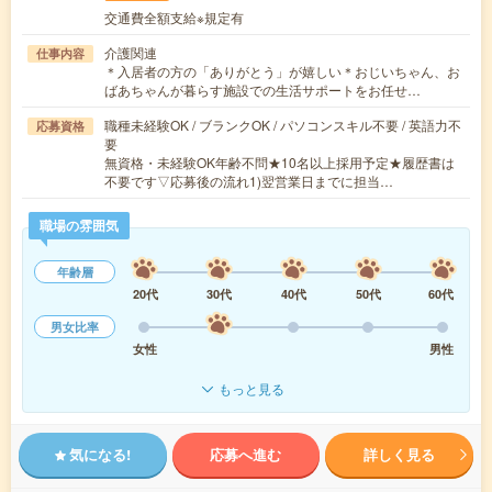
交通費全額支給※規定有
介護関連
仕事内容
＊入居者の方の「ありがとう」が嬉しい＊おじいちゃん、お
ばあちゃんが暮らす施設での生活サポートをお任せ…
職種未経験OK / ブランクOK / パソコンスキル不要 / 英語力不
応募資格
要
無資格・未経験OK年齢不問★10名以上採用予定★履歴書は
不要です▽応募後の流れ1)翌営業日までに担当…
職場の雰囲気
年齢層
20代
30代
40代
50代
60代
男女比率
女性
男性
もっと見る
気になる!
応募へ進む
詳しく見る