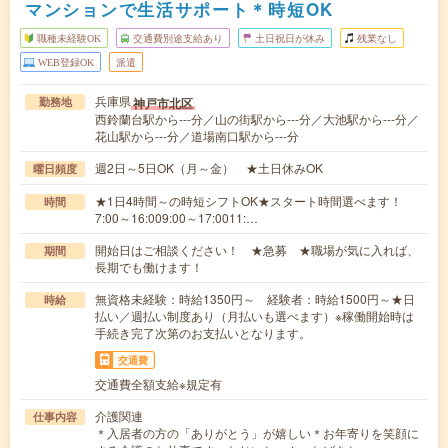
マンションで生活サポート＊時短OK
職種未経験OK
交通費別途支給あり
土日祝日が休み
残業なし
WEB登録OK
派遣
兵庫県
神戸市北区
勤務地
西鈴蘭台駅から---分／山の街駅から---分／大池駅から---分／
花山駅から---分／道場南口駅から---分
週2日～5日OK（月～金） ★土日休みOK
曜日頻度
★1日4時間～の時短シフトOK★スタート時間選べます！
時間
7:00～16:009:00～17:0011:…
開始日はご相談ください！ ★急募 ★職場が気に入れば、
期間
長期でも働けます！
無資格未経験：時給1350円～ 経験者：時給1500円～★日
時給
払い／週払い制度あり（月払いも選べます）※稼働開始時は
手続き完了次第のお支払いとなります。
交通費
交通費全額支給※規定有
介護関連
仕事内容
＊入居者の方の「ありがとう」が嬉しい＊お年寄りを笑顔に