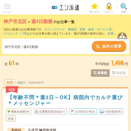
メニュー
気になる!
ログイン
検索
神戸市北区
×
週4日勤務
のお仕事一覧
北区の派遣のお仕事情報です。
オフィスワーク・事務系
、
営業・販売・サービス系
、
クリエイティブ系
などのお仕事を取り揃えています。週4日勤務の条件の他に、
交通費
別途支給あり
、
職種未経験OK
、
友だちと一緒の応募OK
などのこだわり条件も取り揃
えています。
条件の変更
神戸市北区 / 週4日勤務
61
1,498
全
件
平均時給:
円
時給順
新着順
未読
掲載日
2026/08/07
NEW
【年齢不問＊週3日～OK】病院内でカルテ運び
＊メッセンジャー
職種未経験OK
交通費別途支給あり
土日祝日が休み
WEB登録OK
派遣
兵庫県
神戸市北区
勤務地