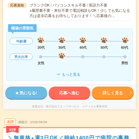
ブランクOK / パソコンスキル不要 / 英語力不要
応募資格
※履歴書不要・来社不要で電話相談もOK！少しでも気になる
方は是非応募をお待ちしております！＼応募後の…
職場の雰囲気
年齢層
20代
30代
40代
50代
60代
男女比率
女性
男性
もっと見る
気になる!
応募へ進む
詳しく見る
派遣会社
株式会社スタッフサービス メディカル事業本部
未読
掲載日
2026/08/06
NEW
＼無資格×週3日OK／時給1400円で病院の事務