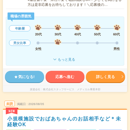
方は是非応募をお待ちしております！＼応募後の…
職場の雰囲気
年齢層
20代
30代
40代
50代
60代
男女比率
女性
男性
もっと見る
気になる!
応募へ進む
詳しく見る
派遣会社
株式会社スタッフサービス メディカル事業本部
未読
掲載日
2026/08/05
NEW
小規模施設でおばあちゃんのお話相手など＊未
経験OK