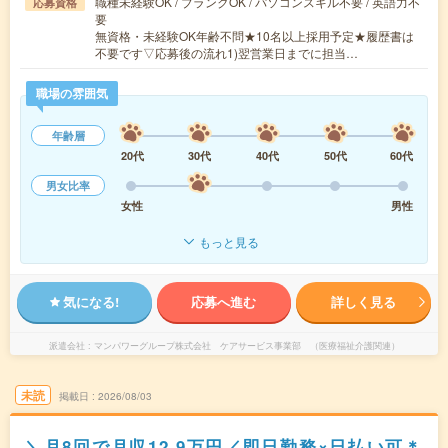
職種未経験OK / ブランクOK / パソコンスキル不要 / 英語力不
応募資格
要
無資格・未経験OK年齢不問★10名以上採用予定★履歴書は
不要です▽応募後の流れ1)翌営業日までに担当…
職場の雰囲気
年齢層
20代
30代
40代
50代
60代
男女比率
女性
男性
もっと見る
気になる!
応募へ進む
詳しく見る
派遣会社
マンパワーグループ株式会社 ケアサービス事業部 （医療福祉介護関連）
未読
掲載日
2026/08/03
＼月8回で月収12.9万円／即日勤務×日払い可＊