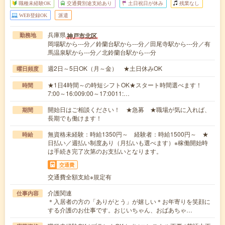
職種未経験OK
交通費別途支給あり
土日祝日が休み
残業なし
WEB登録OK
派遣
兵庫県
神戸市北区
勤務地
岡場駅から---分／鈴蘭台駅から---分／田尾寺駅から---分／有
馬温泉駅から---分／北鈴蘭台駅から---分
週2日～5日OK（月～金） ★土日休みOK
曜日頻度
★1日4時間～の時短シフトOK★スタート時間選べます！
時間
7:00～16:009:00～17:0011:…
開始日はご相談ください！ ★急募 ★職場が気に入れば、
期間
長期でも働けます！
無資格未経験：時給1350円～ 経験者：時給1500円～ ★
時給
日払い／週払い制度あり（月払いも選べます）※稼働開始時
は手続き完了次第のお支払いとなります。
交通費
交通費全額支給※規定有
介護関連
仕事内容
＊入居者の方の「ありがとう」が嬉しい＊お年寄りを笑顔に
する介護のお仕事です。おじいちゃん、おばあちゃ…