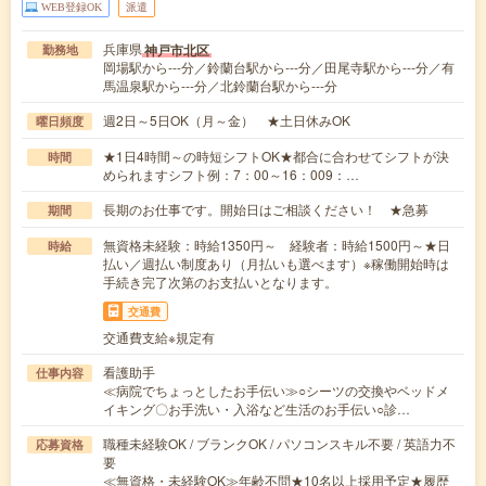
WEB登録OK
派遣
兵庫県
神戸市北区
勤務地
岡場駅から---分／鈴蘭台駅から---分／田尾寺駅から---分／有
馬温泉駅から---分／北鈴蘭台駅から---分
週2日～5日OK（月～金） ★土日休みOK
曜日頻度
★1日4時間～の時短シフトOK★都合に合わせてシフトが決
時間
められますシフト例：7：00～16：009：…
長期のお仕事です。開始日はご相談ください！ ★急募
期間
無資格未経験：時給1350円～ 経験者：時給1500円～★日
時給
払い／週払い制度あり（月払いも選べます）※稼働開始時は
手続き完了次第のお支払いとなります。
交通費
交通費支給※規定有
看護助手
仕事内容
≪病院でちょっとしたお手伝い≫○シーツの交換やベッドメ
イキング〇お手洗い・入浴など生活のお手伝い○診…
職種未経験OK / ブランクOK / パソコンスキル不要 / 英語力不
応募資格
要
≪無資格・未経験OK≫年齢不問★10名以上採用予定★履歴