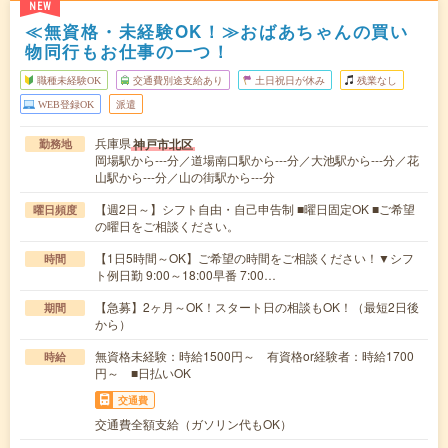
NEW
≪無資格・未経験OK！≫おばあちゃんの買い
物同行もお仕事の一つ！
職種未経験OK
交通費別途支給あり
土日祝日が休み
残業なし
WEB登録OK
派遣
兵庫県
神戸市北区
勤務地
岡場駅から---分／道場南口駅から---分／大池駅から---分／花
山駅から---分／山の街駅から---分
【週2日～】シフト自由・自己申告制 ■曜日固定OK ■ご希望
曜日頻度
の曜日をご相談ください。
【1日5時間～OK】ご希望の時間をご相談ください！▼シフ
時間
ト例日勤 9:00～18:00早番 7:00…
【急募】2ヶ月～OK！スタート日の相談もOK！（最短2日後
期間
から）
無資格未経験：時給1500円～ 有資格or経験者：時給1700
時給
円～ ■日払いOK
交通費
交通費全額支給（ガソリン代もOK）