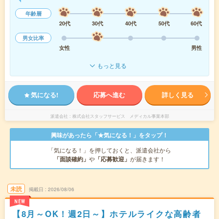
年齢層
20代
30代
40代
50代
60代
男女比率
女性
男性
もっと見る
気になる!
応募へ進む
詳しく見る
派遣会社
株式会社スタッフサービス メディカル事業本部
興味があったら「★気になる！」をタップ！
「気になる！」を押しておくと、派遣会社から
「面談確約」
や
「応募歓迎」
が届きます！
未読
掲載日
2026/08/06
NEW
【8月～OK！週2日～】ホテルライクな高齢者