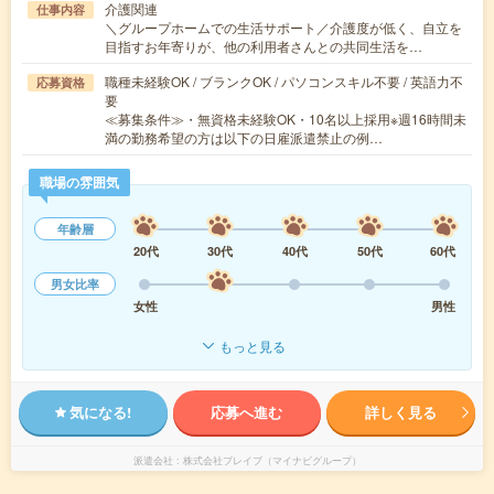
介護関連
仕事内容
＼グループホームでの生活サポート／介護度が低く、自立を
目指すお年寄りが、他の利用者さんとの共同生活を…
職種未経験OK / ブランクOK / パソコンスキル不要 / 英語力不
応募資格
要
≪募集条件≫・無資格未経験OK・10名以上採用※週16時間未
満の勤務希望の方は以下の日雇派遣禁止の例…
職場の雰囲気
年齢層
20代
30代
40代
50代
60代
男女比率
女性
男性
もっと見る
気になる!
応募へ進む
詳しく見る
派遣会社
株式会社ブレイブ（マイナビグループ）