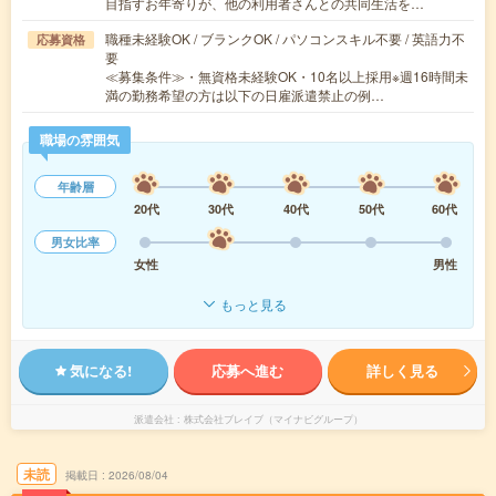
目指すお年寄りが、他の利用者さんとの共同生活を…
職種未経験OK / ブランクOK / パソコンスキル不要 / 英語力不
応募資格
要
≪募集条件≫・無資格未経験OK・10名以上採用※週16時間未
満の勤務希望の方は以下の日雇派遣禁止の例…
職場の雰囲気
年齢層
20代
30代
40代
50代
60代
男女比率
女性
男性
もっと見る
気になる!
応募へ進む
詳しく見る
派遣会社
株式会社ブレイブ（マイナビグループ）
未読
掲載日
2026/08/04