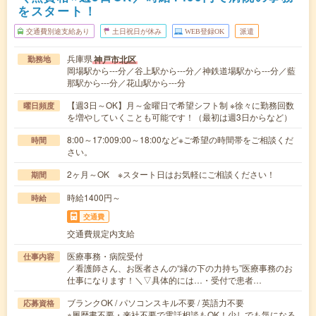
をスタート！
交通費別途支給あり
土日祝日が休み
WEB登録OK
派遣
兵庫県
神戸市北区
勤務地
岡場駅から---分／谷上駅から---分／神鉄道場駅から---分／藍
那駅から---分／花山駅から---分
【週3日～OK】月～金曜日で希望シフト制 ※徐々に勤務回数
曜日頻度
を増やしていくことも可能です！（最初は週3日からなど）
8:00～17:009:00～18:00など※ご希望の時間帯をご相談くだ
時間
さい。
2ヶ月～OK ※スタート日はお気軽にご相談ください！
期間
時給1400円～
時給
交通費
交通費規定内支給
医療事務・病院受付
仕事内容
／看護師さん、お医者さんの“縁の下の力持ち”医療事務のお
仕事になります！＼▽具体的には…・受付で患者…
ブランクOK / パソコンスキル不要 / 英語力不要
応募資格
※履歴書不要・来社不要で電話相談もOK！少しでも気になる