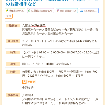
のお話相手など
職種未経験OK
交通費別途支給あり
土日祝日が休み
WEB登録OK
派遣
兵庫県
神戸市北区
勤務地
岡場駅から---分／鈴蘭台駅から---分／田尾寺駅から---分／有
馬温泉駅から---分／北鈴蘭台駅から---分
シフト制（月～日） ※平日のみなどの相談もOK ※週3なども
曜日頻度
相談OK
【シフト例】07:00～16:0009:00～18:0017:00～09:00※ 上記
時間
は一例です！そ…
即日～2ヶ月以上 ■開始日の相談OK！
期間
無資格の方：時給1400円～1750円 / 介護福祉士：時給1700
時給
円～2125円 / 初任者以上：時給1500円～1875円
交通費
全額支給
介護関連
仕事内容
／利用者の方の日常生活をサポート！＼▽具体的には…・買
い物や散歩に付き添ったり・折り紙や体操などのレ…