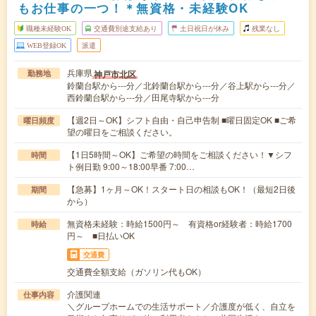
もお仕事の一つ！＊無資格・未経験OK
職種未経験OK
交通費別途支給あり
土日祝日が休み
残業なし
WEB登録OK
派遣
兵庫県
神戸市北区
勤務地
鈴蘭台駅から---分／北鈴蘭台駅から---分／谷上駅から---分／
西鈴蘭台駅から---分／田尾寺駅から---分
【週2日～OK】シフト自由・自己申告制 ■曜日固定OK ■ご希
曜日頻度
望の曜日をご相談ください。
【1日5時間～OK】ご希望の時間をご相談ください！▼シフ
時間
ト例日勤 9:00～18:00早番 7:00…
【急募】1ヶ月～OK！スタート日の相談もOK！（最短2日後
期間
から）
無資格未経験：時給1500円～ 有資格or経験者：時給1700
時給
円～ ■日払いOK
交通費
交通費全額支給（ガソリン代もOK）
介護関連
仕事内容
＼グループホームでの生活サポート／介護度が低く、自立を