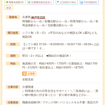
職種未経験OK
交通費別途支給あり
土日祝日が休み
WEB登録OK
派遣
兵庫県
神戸市北区
勤務地
岡場駅から---分／鈴蘭台駅から---分／田尾寺駅から---分／有
馬温泉駅から---分／北鈴蘭台駅から---分
シフト制（月～日） ※平日のみなどの相談もOK ※週3なども
曜日頻度
相談OK
【シフト例】07:00～16:0009:00～18:0017:00～09:00※ 上記
時間
は一例です！そ…
即日～2ヶ月以上 ■開始日の相談OK！
期間
無資格の方：時給1400円～1750円 / 介護福祉士：時給1700
時給
円～2125円 / 初任者以上：時給1500円～1875円
交通費
全額支給
介護関連
仕事内容
／利用者の方の日常生活をサポート！＼▽具体的には…・買
い物や散歩に付き添ったり・折り紙や体操などのレ…
職種未経験OK / ブランクOK / パソコンスキル不要 / 英語力不
応募資格