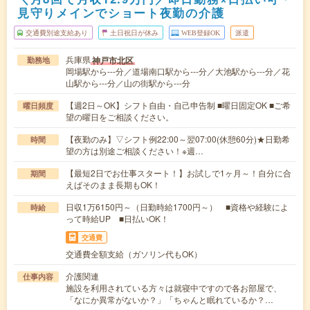
見守りメインでショート夜勤の介護
交通費別途支給あり
土日祝日が休み
WEB登録OK
派遣
兵庫県
神戸市北区
勤務地
岡場駅から---分／道場南口駅から---分／大池駅から---分／花
山駅から---分／山の街駅から---分
【週2日～OK】シフト自由・自己申告制 ■曜日固定OK ■ご希
曜日頻度
望の曜日をご相談ください。
【夜勤のみ】▽シフト例22:00～翌07:00(休憩60分)★日勤希
時間
望の方は別途ご相談ください！※週…
【最短2日でお仕事スタート！】お試しで1ヶ月～！自分に合
期間
えばそのまま長期もOK！
日収1万6150円～（日勤時給1700円～） ■資格や経験によ
時給
って時給UP ■日払いOK！
交通費
交通費全額支給（ガソリン代もOK）
介護関連
仕事内容
施設を利用されている方々は就寝中ですので各お部屋で、
「なにか異常がないか？」「ちゃんと眠れているか？…