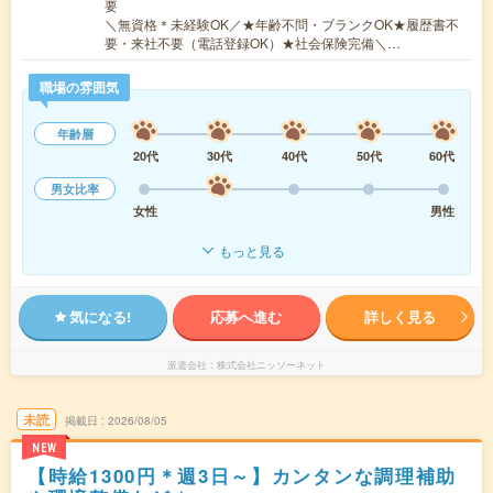
要
＼無資格＊未経験OK／★年齢不問・ブランクOK★履歴書不
要・来社不要（電話登録OK）★社会保険完備＼…
職場の雰囲気
年齢層
20代
30代
40代
50代
60代
男女比率
女性
男性
もっと見る
気になる!
応募へ進む
詳しく見る
派遣会社
株式会社ニッソーネット
未読
掲載日
2026/08/05
NEW
【時給1300円＊週3日～】カンタンな調理補助