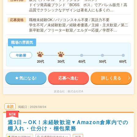
ドイツ発高級ブランド「BOSS ボス」でアパレル販売！高
品質でクラシックなデザインは著名人にも多くの…
職種未経験OK / パソコンスキル不要 / 英語力不要
応募資格
学生不可／未経験歓迎／経験者優遇／主婦・主夫歓迎／第二
新卒歓迎／フリーター歓迎／エルダー応援／学歴不…
職場の雰囲気
年齢層
20代
30代
40代
50代
60代
気になる!
応募へ進む
詳しく見る
派遣会社
株式会社iDA
未読
掲載日
2026/08/04
NEW
週3日～OK！未経験歓迎▼Amazon倉庫内での
棚入れ・仕分け・梱包業務
職種未経験OK
交通費別途支給あり
派遣