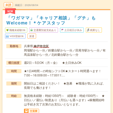
未読
掲載日
2026/08/04
NEW
「ワガママ」「キャリア相談」「グチ」も
Welcome！＊ケアスタッフ
職種未経験OK
交通費別途支給あり
土日祝日が休み
残業なし
WEB登録OK
派遣
兵庫県
神戸市北区
勤務地
岡場駅から---分／鈴蘭台駅から---分／田尾寺駅から---分／有
馬温泉駅から---分／北鈴蘭台駅から---分
週2日～5日OK（月～金） ★土日休みOK
曜日頻度
★1日4時間～の時短シフトOK★スタート時間選べます！
時間
7:00～16:009:00～17:0011:…
開始日はご相談ください！ ★急募 ★職場が気に入れば、
期間
長期でも働けます！
無資格未経験：時給1350円～ 経験者：時給1500円～ ★
時給
日払い／週払い制度あり（月払いも選べます）※稼働開始時
は手続き完了次第のお支払いとなります。
交通費