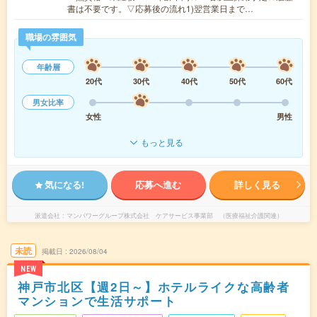
書は不要です。▽応募後の流れ1)翌営業日まで…
職場の雰囲気
年齢層
20代
30代
40代
50代
60代
男女比率
女性
男性
もっと見る
気になる!
応募へ進む
詳しく見る
派遣会社
マンパワーグループ株式会社 ケアサービス事業部 （医療福祉介護関連）
未読
掲載日
2026/08/04
NEW
神戸市北区【週2日～】ホテルライクな高齢者
マンションで生活サポート