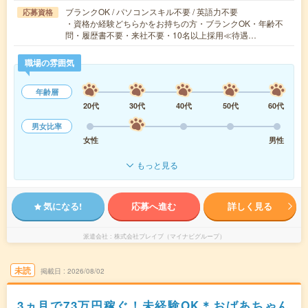
ブランクOK / パソコンスキル不要 / 英語力不要
応募資格
・資格か経験どちらかをお持ちの方・ブランクOK・年齢不
問・履歴書不要・来社不要・10名以上採用≪待遇…
職場の雰囲気
年齢層
20代
30代
40代
50代
60代
男女比率
女性
男性
もっと見る
気になる!
応募へ進む
詳しく見る
派遣会社
株式会社ブレイブ（マイナビグループ）
未読
掲載日
2026/08/02
3ヵ月で73万円稼ぐ！未経験OK＊おばあちゃん