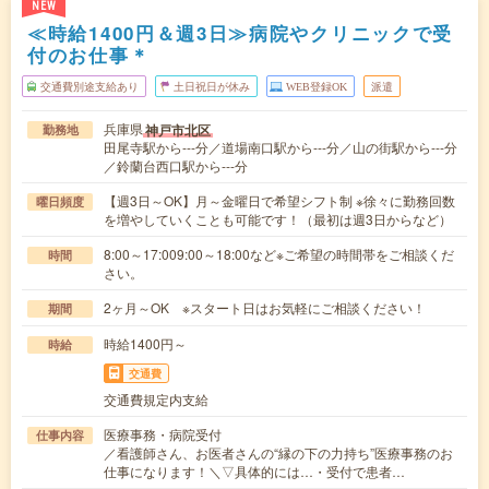
NEW
≪時給1400円＆週3日≫病院やクリニックで受
付のお仕事＊
交通費別途支給あり
土日祝日が休み
WEB登録OK
派遣
兵庫県
神戸市北区
勤務地
田尾寺駅から---分／道場南口駅から---分／山の街駅から---分
／鈴蘭台西口駅から---分
【週3日～OK】月～金曜日で希望シフト制 ※徐々に勤務回数
曜日頻度
を増やしていくことも可能です！（最初は週3日からなど）
8:00～17:009:00～18:00など※ご希望の時間帯をご相談くだ
時間
さい。
2ヶ月～OK ※スタート日はお気軽にご相談ください！
期間
時給1400円～
時給
交通費
交通費規定内支給
医療事務・病院受付
仕事内容
／看護師さん、お医者さんの“縁の下の力持ち”医療事務のお
仕事になります！＼▽具体的には…・受付で患者…