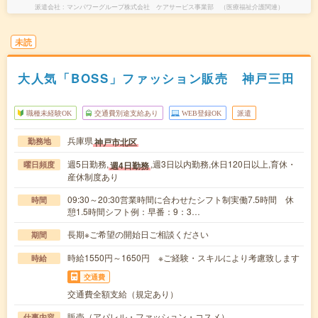
派遣会社
マンパワーグループ株式会社 ケアサービス事業部 （医療福祉介護関連）
未読
大人気「BOSS」ファッション販売 神戸三田
職種未経験OK
交通費別途支給あり
WEB登録OK
派遣
兵庫県
神戸市北区
勤務地
週5日勤務,
,週3日以内勤務,休日120日以上,育休・
週4日勤務
曜日頻度
産休制度あり
09:30～20:30営業時間に合わせたシフト制実働7.5時間 休
時間
憩1.5時間シフト例：早番：9：3…
長期※ご希望の開始日ご相談ください
期間
時給1550円～1650円 ※ご経験・スキルにより考慮致します
時給
交通費
交通費全額支給（規定あり）
販売（アパレル・ファッション・コスメ）
仕事内容