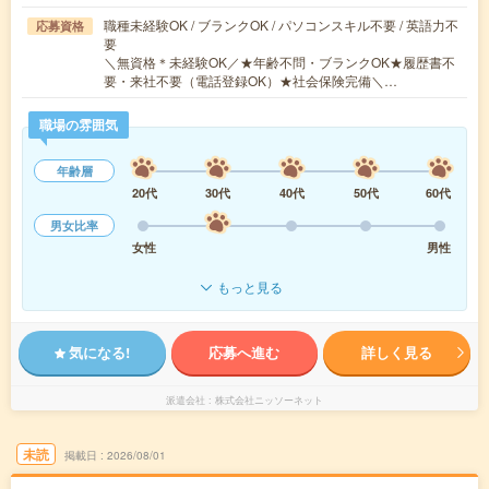
職種未経験OK / ブランクOK / パソコンスキル不要 / 英語力不
応募資格
要
＼無資格＊未経験OK／★年齢不問・ブランクOK★履歴書不
要・来社不要（電話登録OK）★社会保険完備＼…
職場の雰囲気
年齢層
20代
30代
40代
50代
60代
男女比率
女性
男性
もっと見る
気になる!
応募へ進む
詳しく見る
派遣会社
株式会社ニッソーネット
未読
掲載日
2026/08/01