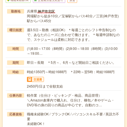
兵庫県
神戸市北区
勤務地
岡場駅から徒歩10分／宝塚駅からバス40分／三宮(神戸市営)
駅からバス45分
週3.5日～勤務（相談OK） ＊毎週ごとのシフト申告制なの
曜日頻度
で、あなたのニーズに合わせて働けます。 ＊毎週申請制なの
で、スケジュールは柔軟に対応できます。
(1)8:00～17:00（8時間）(2)9:00～18:00（8時間）(3)10:00
時間
～19:00…
即日～長期 ＊5月～、6月～など開始日ご相談ください。
期間
時給1350円～時給1688円 ＊22時～翌5時：時給1688円
時給
交通費
2450円/日まで全額支給
軽作業（仕分け・ピッキング・検品、商品管理）
仕事内容
＼Amazon倉庫内で棚入れ、仕分け、梱包／本やゲーム・
DVD等の身の回りの商品が中心です。自動のコ…
職種未経験OK / ブランクOK / パソコンスキル不要 / 英語力不
応募資格
要
未経験OK！