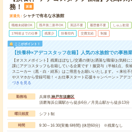
務！
派遣
シャチで有名な水族館
派遣先
職種未経験OK
既卒第二新卒OK
英語不要
履歴書不要
しゅふ歓迎
17時前までの仕事
残業少
扶養控内
交費支給
制服
ここがポイント！
【扶養枠×アデコスタッフ在籍】人気の水族館での事務
【オススメポイント】残業ほぼなし/交通の便/お洒落な職場/お気軽に
課にアデコスタッフも在籍している企業です！服貸与（半袖1点、長袖
スニーカー（黒・白・紺系）はご用意をお願いいたします。＜来社不
やスマホから登録可能！＜お仕事スタート応援キャンペーン＞アデコ
づきを見る
勤務地
兵庫県
神戸市須磨区
須磨海浜公園駅から徒歩6分／月見山駅から徒歩13分
曜日頻度
シフト制
時間
9:30～16:30(実働:6時間) (休憩60分) ※残業なし