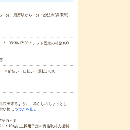
---分／須磨駅から---分／妙法寺(兵庫県)
00 / 08:30-17:30＊シフト固定の相談もO
募
円～ ※前払い・日払い・週払いOK
退院出来るように、暮らしのちょっとし
室や検…
つづきを見る
 英語力不要
！＊10名以上採用予定≪資格取得支援制