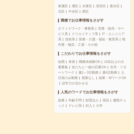
東灘区
灘区
兵庫区
長田区
垂水区
北区
中央区
西区
職種でお仕事情報をさがす
オフィスワーク・事務系
営業・販売・サー
ビス系
クリエイティブ系
IT・エンジニア
系
技術系
医療・介護・福祉・教育系
軽
作業・物流・工場・その他
こだわりでお仕事情報をさがす
短期
単発
職種未経験OK
10名以上の大
量募集
友だちと一緒の応募OK
在宅・リモ
ートワーク
週2～3日勤務
週4日勤務
土
日祝のみ勤務
残業なし
副業・WワークOK
語学力が活かせる
人気のワードでお仕事情報をさがす
急募
年齢不問
財団法人
英語
書類チェ
ック
テレビ局
封入
大学