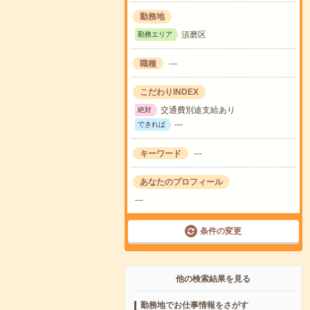
勤務地
須磨区
勤務エリア
職種
---
こだわりINDEX
交通費別途支給あり
絶対
---
できれば
キーワード
---
あなたのプロフィール
---
条件の変更
他の検索結果を見る
勤務地でお仕事情報をさがす