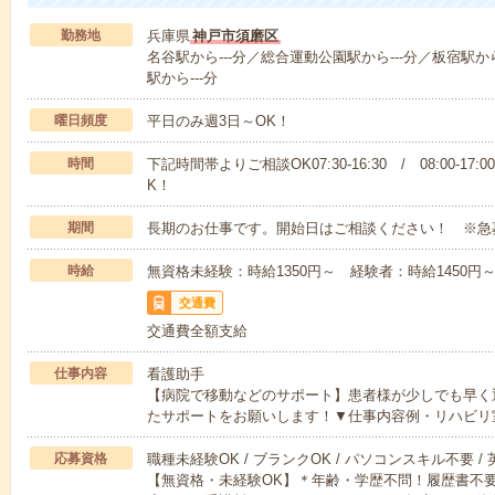
勤務地
兵庫県
神戸市須磨区
名谷駅から---分／総合運動公園駅から---分／板宿駅から
駅から---分
曜日頻度
平日のみ週3日～OK！
時間
下記時間帯よりご相談OK07:30-16:30 / 08:00-17:
K！
期間
長期のお仕事です。開始日はご相談ください！ ※急
時給
無資格未経験：時給1350円～ 経験者：時給1450
交通費
交通費全額支給
仕事内容
看護助手
【病院で移動などのサポート】患者様が少しでも早く
たサポートをお願いします！▼仕事内容例・リハビリ
応募資格
職種未経験OK / ブランクOK / パソコンスキル不要 /
【無資格・未経験OK】＊年齢・学歴不問！履歴書不要