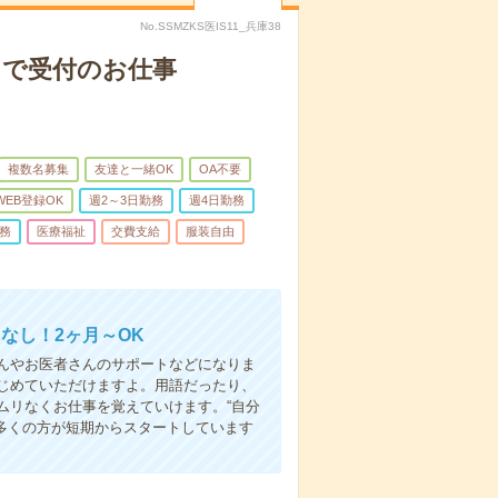
No.SSMZKS医IS11_兵庫38
クで受付のお仕事
複数名募集
友達と一緒OK
OA不要
WEB登録OK
週2～3日勤務
週4日勤務
務
医療福祉
交費支給
服装自由
なし！2ヶ月～OK
んやお医者さんのサポートなどになりま
じめていただけますよ。用語だったり、
ムリなくお仕事を覚えていけます。“自分
多くの方が短期からスタートしています