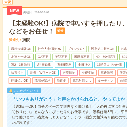
未読
NEW
掲載日
2026/08/08
【未経験OK!】病院で車いすを押したり
などをお任せ！
派遣
病院
派遣先
職種未経験OK
社会人未経験OK
ブランクOK
既卒第二新卒OK
10
友達と一緒OK
OA不要
英語不要
履歴書不要
40～50代活躍
6
週2～3日勤務
週4日勤務
週5日勤務
土日祝休
17時前までの仕事
扶養控内
副業・WワークOK
医療福祉
交費支給
車通勤可
服装
即日払いOK
職場が禁煙
派遣多
電話対応なし
ルーティン
自転
ここがポイント！
「いつもありがとう」と声をかけられると、やってよかっ
【週3日～OK！自分のペースで無理なく働ける】「人の役に立つ仕
関わりたい」そんな方にぴったりのお仕事です。勤務は週3日～、平
せて働けます。残業もほとんどなく、シフト固定の相談も可能なので
い環境です！