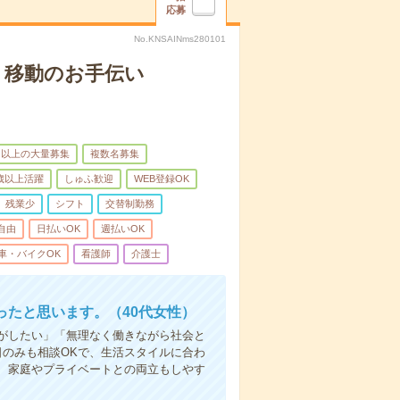
応募
No.KNSAINms280101
、移動のお手伝い
名以上の大量募集
複数名募集
0歳以上活躍
しゅふ歓迎
WEB登録OK
残業少
シフト
交替制勤務
自由
日払いOK
週払いOK
車・バイクOK
看護師
介護士
たと思います。（40代女性）
事がしたい」「無理なく働きながら社会と
日のみも相談OKで、生活スタイルに合わ
、家庭やプライベートとの両立もしやす