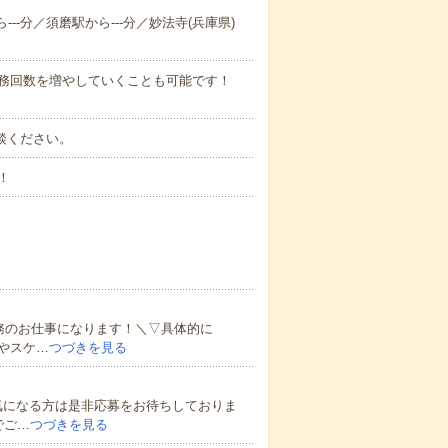
---分／須磨駅から---分／妙法寺(兵庫県)
勤務回数を増やしていくことも可能です！
ご相談ください。
！
務のお仕事になります！＼▽具体的に
やスケ…
つづきを見る
気になる方は是非応募をお待ちしておりま
でご…
つづきを見る