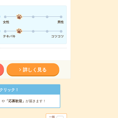
女性
男性
テキパキ
コツコツ
詳しく見る
クリック！
」
や
「応募歓迎」
が届きます！
一括