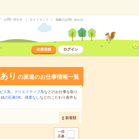
プ・お問い合わせ
サイトマップ
掲載のお問い合わせ
会員登録
ログイン
給あり
の派遣のお仕事情報一覧
ビス系
、
クリエイティブ系
などのお仕事を取り
緒の応募OK
、
残業なし
などのこだわり条件も
新着順
一括
応募