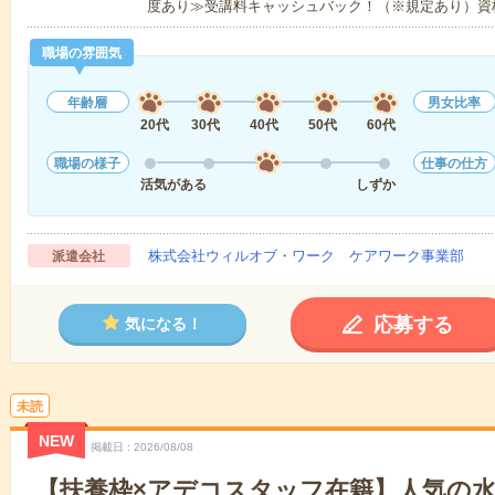
度あり≫受講料キャッシュバック！（※規定あり）資
職場の雰囲気
年齢層
男女比率
20代
30代
40代
50代
60代
職場の様子
仕事の仕方
活気がある
しずか
株式会社ウィルオブ・ワーク ケアワーク事業部
派遣会社
応募する
気になる！
未読
NEW
掲載日
2026/08/08
【扶養枠×アデコスタッフ在籍】人気の