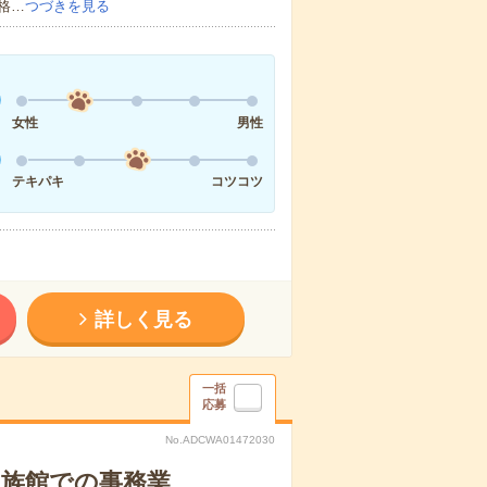
格…
つづきを見る
女性
男性
テキパキ
コツコツ
詳しく見る
一括
応募
No.ADCWA01472030
水族館での事務業