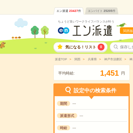
エン派遣
23427
件
エンバイト
25205
件
ちょうど良いワークライフバランスが叶う
関西版
気になる！リスト
0
保存し
派遣TOP
関西
兵庫県
神戸市須磨区
神
,
1
4
5
1
平均時給:
円
設定中の検索条件
期間
---
派遣形式
---
時給
---