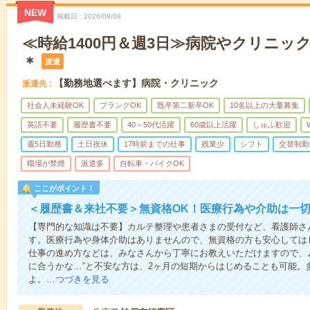
NEW
掲載日
2026/08/08
≪時給1400円＆週3日≫病院やクリニッ
＊
派遣
【勤務地選べます】病院・クリニック
派遣先
社会人未経験OK
ブランクOK
既卒第二新卒OK
10名以上の大量募集
英語不要
履歴書不要
40～50代活躍
60歳以上活躍
しゅふ歓迎
週5日勤務
土日祝休
17時前までの仕事
残業少
シフト
交替制勤
職場が禁煙
派遣多
自転車・バイクOK
ここがポイント！
＜履歴書＆来社不要＞無資格OK！医療行為や介助は一切
【専門的な知識は不要】カルテ整理や患者さまの受付など、看護師さ
す。医療行為や身体介助はありませんので、無資格の方も安心しては
仕事の進め方などは、みなさんから丁寧にお教えいただけますので、
に合うかな…”と不安な方は、2ヶ月の短期からはじめることも可能。
よ。…
つづきを見る