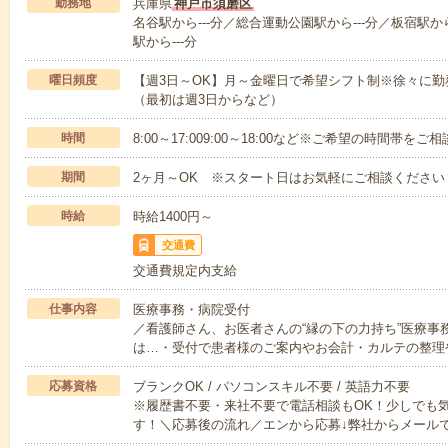
勤務地
兵庫県
神戸市須磨区
名谷駅から---分／総合運動公園駅から---分／板宿駅から
駅から---分
曜日頻度
【週3日～OK】月～金曜日で希望シフト制※徐々に
（最初は週3日からなど）
時間
8:00～17:009:00～18:00など※ご希望の時間帯を
期間
2ヶ月～OK ※スタート日はお気軽にご相談ください
時給
時給1400円～
交通費
交通費規定内支給
仕事内容
医療事務・病院受付
／看護師さん、お医者さんの“縁の下の力持ち”医療事
は…・受付で患者様のご案内やお会計・カルテの整理
応募資格
ブランクOK / パソコンスキル不要 / 英語力不要
※履歴書不要・来社不要で電話相談もOK！少しでも
す！＼応募後の流れ／エンから応募↓弊社からメール