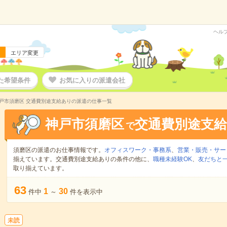
ヘル
エリア変更
た希望条件
お気に入りの派遣会社
戸市須磨区 交通費別途支給ありの派遣の仕事一覧
神戸市須磨区
交通費別途支
で
須磨区の派遣のお仕事情報です。
オフィスワーク・事務系
、
営業・販売・サー
揃えています。交通費別途支給ありの条件の他に、
職種未経験OK
、
友だちと一
取り揃えています。
63
1
30
件中
～
件を表示中
未読