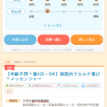
20代
30代
40代
50代
60代
男女比率
女性
男性
もっと見る
気になる!
応募へ進む
詳しく見る
派遣会社
マンパワーグループ株式会社 ケアサービス事業部 （医療福祉介護関連）
未読
掲載日
2026/08/04
NEW
【年齢不問＊週3日～OK】病院内でカルテ運び
＊メッセンジャー
職種未経験OK
交通費別途支給あり
土日祝日が休み
WEB登録OK
派遣
兵庫県
神戸市長田区
勤務地
新長田駅から---分／高速長田駅から---分／長田(神戸市営)駅