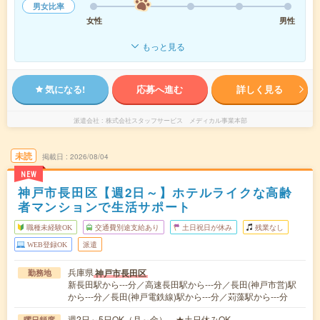
男女比率
女性
男性
もっと見る
気になる!
応募へ進む
詳しく見る
派遣会社
株式会社スタッフサービス メディカル事業本部
未読
掲載日
2026/08/04
NEW
神戸市長田区【週2日～】ホテルライクな高齢
者マンションで生活サポート
職種未経験OK
交通費別途支給あり
土日祝日が休み
残業なし
WEB登録OK
派遣
兵庫県
神戸市長田区
勤務地
新長田駅から---分／高速長田駅から---分／長田(神戸市営)駅
から---分／長田(神戸電鉄線)駅から---分／苅藻駅から---分
週2日～5日OK（月～金） ★土日休みOK
曜日頻度