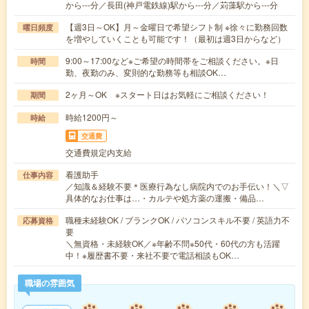
から---分／長田(神戸電鉄線)駅から---分／苅藻駅から---分
【週3日～OK】月～金曜日で希望シフト制 ※徐々に勤務回数
曜日頻度
を増やしていくことも可能です！（最初は週3日からなど）
9:00～17:00など※ご希望の時間帯をご相談ください。※日
時間
勤、夜勤のみ、変則的な勤務等も相談OK…
2ヶ月～OK ※スタート日はお気軽にご相談ください！
期間
時給1200円～
時給
交通費
交通費規定内支給
看護助手
仕事内容
／知識＆経験不要＊医療行為なし病院内でのお手伝い！＼▽
具体的なお仕事は…・カルテや処方薬の運搬・備品…
職種未経験OK / ブランクOK / パソコンスキル不要 / 英語力不
応募資格
要
＼無資格・未経験OK／※年齢不問※50代・60代の方も活躍
中！※履歴書不要・来社不要で電話相談もOK…
職場の雰囲気