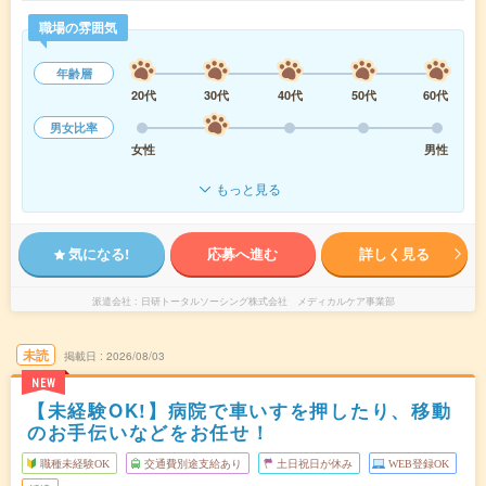
職場の雰囲気
年齢層
20代
30代
40代
50代
60代
男女比率
女性
男性
もっと見る
気になる!
応募へ進む
詳しく見る
派遣会社
日研トータルソーシング株式会社 メディカルケア事業部
未読
掲載日
2026/08/03
NEW
【未経験OK!】病院で車いすを押したり、移動
のお手伝いなどをお任せ！
職種未経験OK
交通費別途支給あり
土日祝日が休み
WEB登録OK