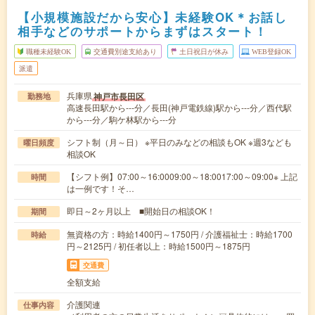
【小規模施設だから安心】未経験OK＊お話し
相手などのサポートからまずはスタート！
職種未経験OK
交通費別途支給あり
土日祝日が休み
WEB登録OK
派遣
兵庫県
神戸市長田区
勤務地
高速長田駅から---分／長田(神戸電鉄線)駅から---分／西代駅
から---分／駒ケ林駅から---分
シフト制（月～日） ※平日のみなどの相談もOK ※週3なども
曜日頻度
相談OK
【シフト例】07:00～16:0009:00～18:0017:00～09:00※ 上記
時間
は一例です！そ…
即日～2ヶ月以上 ■開始日の相談OK！
期間
無資格の方：時給1400円～1750円 / 介護福祉士：時給1700
時給
円～2125円 / 初任者以上：時給1500円～1875円
交通費
全額支給
介護関連
仕事内容