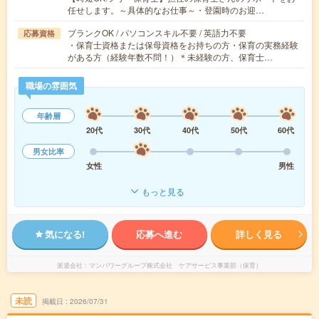
任せします。～具体的なお仕事～・登園時のお迎…
ブランクOK / パソコンスキル不要 / 英語力不要
応募資格
・保育士資格または保母資格をお持ちの方・保育の実務経験
がある方（経験年数不問！）＊未経験の方、保育士…
職場の雰囲気
年齢層
20代
30代
40代
50代
60代
男女比率
女性
男性
もっと見る
気になる!
応募へ進む
詳しく見る
派遣会社
マンパワーグループ株式会社 ケアサービス事業部（保育）
未読
掲載日
2026/07/31