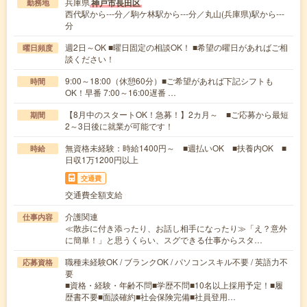
兵庫県
神戸市長田区
勤務地
西代駅から---分／駒ケ林駅から---分／丸山(兵庫県)駅から---
分
週2日～OK ■曜日固定の相談OK！ ■希望の曜日があればご相
曜日頻度
談ください！
9:00～18:00（休憩60分）■ご希望があれば下記シフトも
時間
OK！早番 7:00～16:00遅番 …
【8月中のスタートOK！急募！】2カ月～ ■ご応募から最短
期間
2～3日後に就業が可能です！
無資格未経験：時給1400円～ ■週払いOK ■扶養内OK ■
時給
日収1万1200円以上
交通費
交通費全額支給
介護関連
仕事内容
≪散歩に付き添ったり、お話し相手になったり≫「え？意外
に簡単！」と思うくらい、スグできる仕事からスタ…
職種未経験OK / ブランクOK / パソコンスキル不要 / 英語力不
応募資格
要
■資格・経験・年齢不問■学歴不問■10名以上採用予定！■履
歴書不要■面談確約■社会保険完備■社員登用…