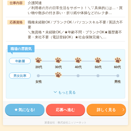
介護関連
仕事内容
／利用者の方の日常生活をサポート！＼▽具体的には…・買
い物や散歩の付き添い・折り紙や体操などのレク参…
職種未経験OK / ブランクOK / パソコンスキル不要 / 英語力不
応募資格
要
＼無資格＊未経験OK／★年齢不問・ブランクOK★履歴書不
要・来社不要（電話登録OK）★社会保険完備＼…
職場の雰囲気
年齢層
20代
30代
40代
50代
60代
男女比率
女性
男性
もっと見る
気になる!
応募へ進む
詳しく見る
派遣会社
株式会社ニッソーネット