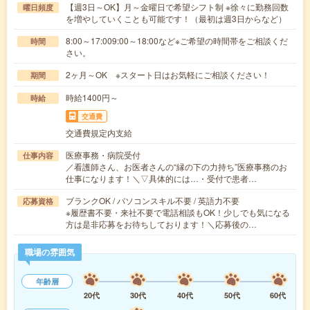
【週3日～OK】月～金曜日で希望シフト制 ※徐々に勤務回数
曜日頻度
を増やしていくことも可能です！（最初は週3日からなど）
8:00～17:009:00～18:00など※ご希望の時間帯をご相談くだ
時間
さい。
2ヶ月～OK ※スタート日はお気軽にご相談ください！
期間
時給1400円～
時給
交通費
交通費規定内支給
医療事務・病院受付
仕事内容
／看護師さん、お医者さんの“縁の下の力持ち”医療事務のお
仕事になります！＼▽具体的には…・受付で患者…
ブランクOK / パソコンスキル不要 / 英語力不要
応募資格
※履歴書不要・来社不要で電話相談もOK！少しでも気になる
方は是非応募をお待ちしております！＼応募後の…
職場の雰囲気
年齢層
20代
30代
40代
50代
60代