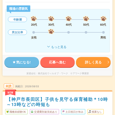
職場の雰囲気
年齢層
20代
30代
40代
50代
60代
男女比率
女性
男性
もっと見る
気になる!
応募へ進む
詳しく見る
派遣会社
株式会社ウィルオブ・ワーク ケアワーク事業部
未読
掲載日
2026/08/03
NEW
【神戸市長田区】子供を見守る保育補助＊10時
～13時などの時短も
職種未経験OK
交通費別途支給あり
土日祝日が休み
残業なし