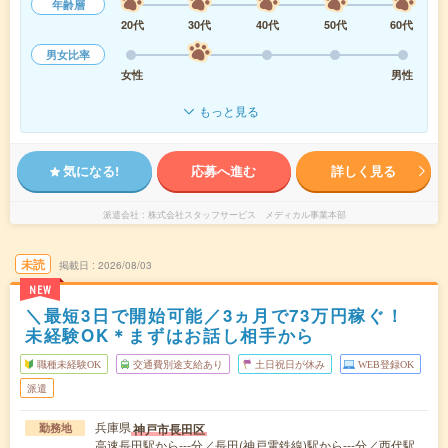
年齢層
20代
30代
40代
50代
60代
男女比率
女性
男性
もっと見る
気になる!
応募へ進む
詳しく見る
派遣会社
株式会社スタッフサービス メディカル事業本部
未読
掲載日
2026/08/03
NEW
＼最短3日で開始可能／3ヵ月で73万円稼ぐ！
未経験OK＊まずはお話し相手から
職種未経験OK
交通費別途支給あり
土日祝日が休み
WEB登録OK
派遣
兵庫県
神戸市長田区
勤務地
高速長田駅から---分／長田(神戸電鉄線)駅から---分／西代駅