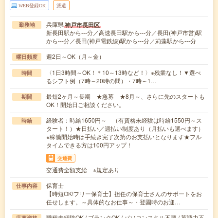
WEB登録OK
派遣
兵庫県
神戸市長田区
勤務地
新長田駅から---分／高速長田駅から---分／長田(神戸市営)駅
から---分／長田(神戸電鉄線)駅から---分／苅藻駅から---分
週2日～OK（月～金）
曜日頻度
〈1日3時間～OK！＊10～13時など！〉※残業なし！▼選べ
時間
るシフト例（7時～20時の間）・7時～1…
最短2ヶ月～長期 ★急募 ★8月～、さらに先のスタートも
期間
OK！開始日ご相談ください。
経験者：時給1650円～ （有資格未経験は時給1550円～ス
時給
タート！）★日払い／週払い制度あり（月払いも選べます）
※稼働開始時は手続き完了次第のお支払いとなります★フル
タイムできる方は100円アップ！
交通費
交通費全額支給 ※規定あり
保育士
仕事内容
【時短OK!フリー保育士】担任の保育士さんのサポートをお
任せします。～具体的なお仕事～・登園時のお迎…
職種未経験OK / ブランクOK / パソコンスキル不要 / 英語力不
応募資格