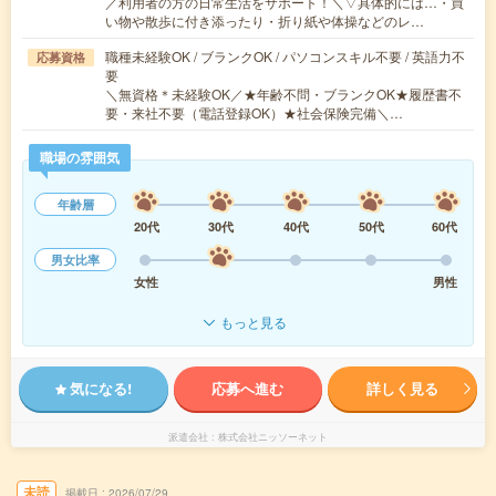
／利用者の方の日常生活をサポート！＼▽具体的には…・買
い物や散歩に付き添ったり・折り紙や体操などのレ…
職種未経験OK / ブランクOK / パソコンスキル不要 / 英語力不
応募資格
要
＼無資格＊未経験OK／★年齢不問・ブランクOK★履歴書不
要・来社不要（電話登録OK）★社会保険完備＼…
職場の雰囲気
年齢層
20代
30代
40代
50代
60代
男女比率
女性
男性
もっと見る
気になる!
応募へ進む
詳しく見る
派遣会社
株式会社ニッソーネット
未読
掲載日
2026/07/29