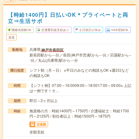
【時給1400円】日払いOK＊プライベートと両
立⇒生活サポ
職種未経験OK
交通費別途支給あり
土日祝日が休み
WEB登録OK
派遣
兵庫県
神戸市長田区
勤務地
新長田駅から---分／長田(神戸市営)駅から---分／苅藻駅から--
-分／丸山(兵庫県)駅から---分
シフト制（月～日） ※平日のみなどの相談もOK ※週3日など
曜日頻度
の相談もOK
【シフト例】07:00～16:0009:00～18:0017:00～09:00※ 上記
時間
は一例です！そ…
即日～2ヶ月以上
期間
無資格の方：時給1400円～1750円 / 介護福祉士：時給1700
時給
円～2125円 / 初任者以上：時給1500円～1875円
交通費
全額支給