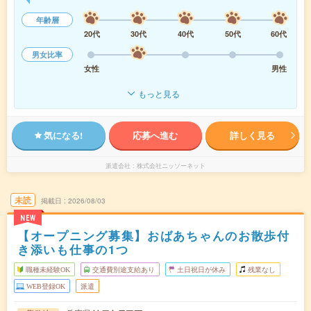
年齢層
20代
30代
40代
50代
60代
男女比率
女性
男性
もっと見る
気になる!
応募へ進む
詳しく見る
派遣会社
株式会社ニッソーネット
未読
掲載日
2026/08/03
NEW
【オープニング募集】おばあちゃんのお散歩付
き添いも仕事の1つ
職種未経験OK
交通費別途支給あり
土日祝日が休み
残業なし
WEB登録OK
派遣