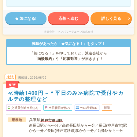
気になる!
応募へ進む
詳しく見る
派遣会社
マンパワーグループ株式会社
興味があったら「★気になる！」をタップ！
「気になる！」を押しておくと、派遣会社から
「面談確約」
や
「応募歓迎」
が届きます！
未読
掲載日
2026/08/05
NEW
≪時給1400円～＊平日のみ≫病院で受付やカ
ルテの整理など
交通費別途支給あり
土日祝日が休み
WEB登録OK
派遣
兵庫県
神戸市長田区
勤務地
新長田駅から---分／高速長田駅から---分／長田(神戸市営)駅
から---分／長田(神戸電鉄線)駅から---分／苅藻駅から---分