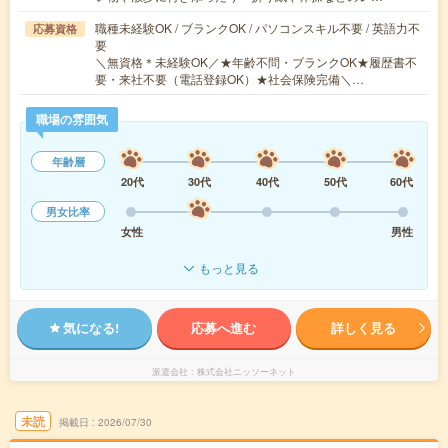
職種未経験OK / ブランクOK / パソコンスキル不要 / 英語力不
応募資格
要
＼無資格＊未経験OK／★年齢不問・ブランクOK★履歴書不
要・来社不要（電話登録OK）★社会保険完備＼…
職場の雰囲気
年齢層
20代
30代
40代
50代
60代
男女比率
女性
男性
もっと見る
気になる!
応募へ進む
詳しく見る
派遣会社
株式会社ニッソーネット
未読
掲載日
2026/07/30