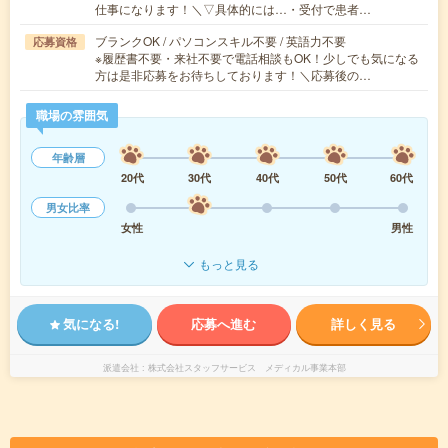
仕事になります！＼▽具体的には…・受付で患者…
ブランクOK / パソコンスキル不要 / 英語力不要
応募資格
※履歴書不要・来社不要で電話相談もOK！少しでも気になる
方は是非応募をお待ちしております！＼応募後の…
職場の雰囲気
年齢層
20代
30代
40代
50代
60代
男女比率
女性
男性
もっと見る
気になる!
応募へ進む
詳しく見る
派遣会社
株式会社スタッフサービス メディカル事業本部