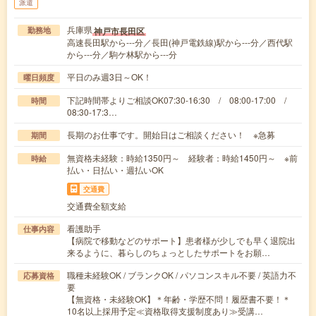
派遣
兵庫県
神戸市長田区
勤務地
高速長田駅から---分／長田(神戸電鉄線)駅から---分／西代駅
から---分／駒ケ林駅から---分
平日のみ週3日～OK！
曜日頻度
下記時間帯よりご相談OK07:30-16:30 / 08:00-17:00 /
時間
08:30-17:3…
長期のお仕事です。開始日はご相談ください！ ※急募
期間
無資格未経験：時給1350円～ 経験者：時給1450円～ ※前
時給
払い・日払い・週払いOK
交通費
交通費全額支給
看護助手
仕事内容
【病院で移動などのサポート】患者様が少しでも早く退院出
来るように、暮らしのちょっとしたサポートをお願…
職種未経験OK / ブランクOK / パソコンスキル不要 / 英語力不
応募資格
要
【無資格・未経験OK】＊年齢・学歴不問！履歴書不要！＊
10名以上採用予定≪資格取得支援制度あり≫受講…