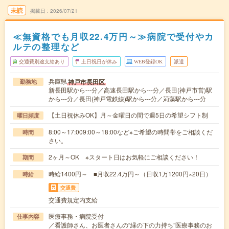
未読
掲載日
2026/07/21
≪無資格でも月収22.4万円～≫病院で受付やカ
ルテの整理など
交通費別途支給あり
土日祝日が休み
WEB登録OK
派遣
兵庫県
神戸市長田区
勤務地
新長田駅から---分／高速長田駅から---分／長田(神戸市営)駅
から---分／長田(神戸電鉄線)駅から---分／苅藻駅から---分
【土日祝休みOK】月～金曜日の間で週5日の希望シフト制
曜日頻度
8:00～17:009:00～18:00など※ご希望の時間帯をご相談くだ
時間
さい。
2ヶ月～OK ※スタート日はお気軽にご相談ください！
期間
時給1400円～ ■月収22.4万円～（日収1万1200円×20日）
時給
交通費
交通費規定内支給
医療事務・病院受付
仕事内容
／看護師さん、お医者さんの“縁の下の力持ち”医療事務のお