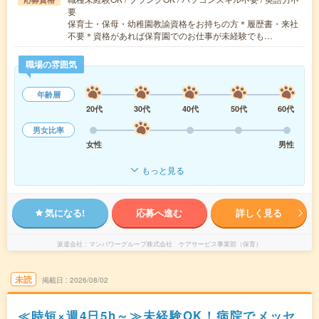
要
保育士・保母・幼稚園教諭資格をお持ちの方＊履歴書・来社
不要＊資格があれば保育園でのお仕事が未経験でも…
職場の雰囲気
年齢層
20代
30代
40代
50代
60代
男女比率
女性
男性
もっと見る
気になる!
応募へ進む
詳しく見る
派遣会社
マンパワーグループ株式会社 ケアサービス事業部（保育）
未読
掲載日
2026/08/02
≪時短×週4日5h～≫未経験OK！病院でメッセ