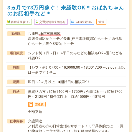
3ヵ月で73万円稼ぐ！未経験OK＊おばあちゃん
のお話相手など＊
職種未経験OK
交通費別途支給あり
WEB登録OK
派遣
兵庫県
神戸市長田区
勤務地
高速長田駅から---分／長田(神戸電鉄線)駅から---分／西代駅
から---分／駒ケ林駅から---分
シフト制（月～日） ※平日のみなどの相談もOK ※週3なども
曜日頻度
相談OK
【シフト例】07:00～16:0009:00～18:0017:00～09:00※ 上記
時間
は一例です！そ…
即日～2ヶ月以上 ■開始日の相談OK！
期間
無資格の方：時給1400円～1750円 / 介護福祉士：時給1700
時給
円～2125円 / 初任者以上：時給1500円～1875円
交通費
全額支給
介護関連
仕事内容
／利用者の方の日常生活をサポート！＼▽具体的には…・買
い物や散歩に付き添ったり・折り紙や体操などのレ…