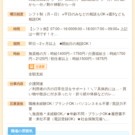
から---分／駒ケ林駅から---分
シフト制（月～日） ※平日のみなどの相談もOK ※週3なども
曜日頻度
相談OK
【シフト例】07:00～16:0009:00～18:0017:00～09:00※ 上記
時間
は一例です！そ…
即日～2ヶ月以上 ■開始日の相談OK！
期間
無資格の方：時給1400円～1750円 / 介護福祉士：時給1700
時給
円～2125円 / 初任者以上：時給1500円～1875円
交通費
全額支給
介護関連
仕事内容
／利用者の方の日常生活をサポート！＼▽具体的には…・買
い物や散歩に付き添ったり・折り紙や体操などのレ…
職種未経験OK / ブランクOK / パソコンスキル不要 / 英語力不
応募資格
要
＼無資格＊未経験OK／★年齢不問・ブランクOK★履歴書不
要・来社不要（電話登録OK）★社会保険完備＼…
職場の雰囲気