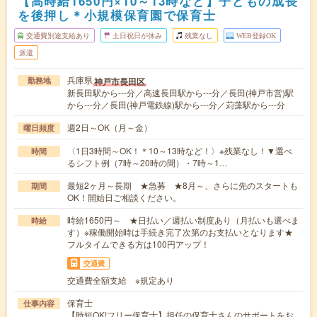
【高時給1650円×10～13時など】子どもの成長
を後押し＊小規模保育園で保育士
交通費別途支給あり
土日祝日が休み
残業なし
WEB登録OK
派遣
兵庫県
神戸市長田区
勤務地
新長田駅から---分／高速長田駅から---分／長田(神戸市営)駅
から---分／長田(神戸電鉄線)駅から---分／苅藻駅から---分
週2日～OK（月～金）
曜日頻度
〈1日3時間～OK！＊10～13時など！〉※残業なし！▼選べ
時間
るシフト例（7時～20時の間）・7時～1…
最短2ヶ月～長期 ★急募 ★8月～、さらに先のスタートも
期間
OK！開始日ご相談ください。
時給1650円～ ★日払い／週払い制度あり（月払いも選べま
時給
す）※稼働開始時は手続き完了次第のお支払いとなります★
フルタイムできる方は100円アップ！
交通費
交通費全額支給 ※規定あり
保育士
仕事内容
【時短OK!フリー保育士】担任の保育士さんのサポートをお