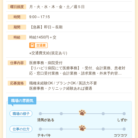
月・火・水・木・金・土／週５日
曜日頻度
9:00～17:15
時間
【急募】即日～長期
期間
時給1450円＋交
時給
交通費
※交通費支給(規定あり)
医療事務・病院受付
仕事内容
【リハビリ病院にて医療事務】・受付、会計業務、患者対
応・窓口受付業務・会計業務・請求業務・外来予約管…
職種未経験OK / ブランクOK / 英語力不要
応募資格
医療事務・クリニック経験あれば優遇
職場の雰囲気
職場の様子
活気がある
しずか
仕事の仕方
テキパキ
コツコツ