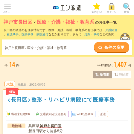
メニュー
気になる!
ログイン
検索
神戸市長田区
×
医療・介護・福祉・教育系
のお仕事一覧
長田区の派遣のお仕事情報です。医療・介護・福祉・教育系のお仕事には、
介護関連
、
看護助手
、
医療事務・病院受付
などがあります。さらに、
短期
・
単発
などの期間
や、
職種未経験OK
などのこだわり条件で絞り込んでいただけます。
条件の変更
神戸市長田区 / 医療・介護・福祉・教育系
14
1,407
全
件
平均時給:
円
時給順
新着順
未読
掲載日
2026/08/06
NEW
<長田区>整形・リハビリ病院にて医療事務
職種未経験OK
交通費別途支給あり
WEB登録OK
派遣
兵庫県
神戸市長田区
勤務地
新長田駅から徒歩5分