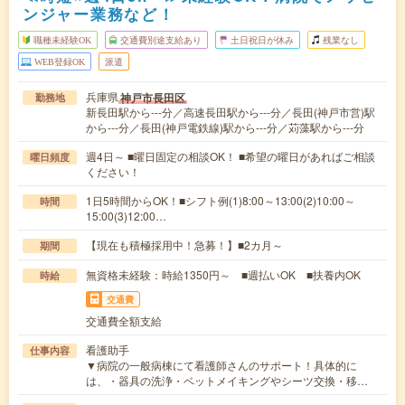
ンジャー業務など！
職種未経験OK
交通費別途支給あり
土日祝日が休み
残業なし
WEB登録OK
派遣
兵庫県
神戸市長田区
勤務地
新長田駅から---分／高速長田駅から---分／長田(神戸市営)駅
から---分／長田(神戸電鉄線)駅から---分／苅藻駅から---分
週4日～ ■曜日固定の相談OK！ ■希望の曜日があればご相談
曜日頻度
ください！
1日5時間からOK！■シフト例(1)8:00～13:00(2)10:00～
時間
15:00(3)12:00…
【現在も積極採用中！急募！】■2カ月～
期間
無資格未経験：時給1350円～ ■週払いOK ■扶養内OK
時給
交通費
交通費全額支給
看護助手
仕事内容
▼病院の一般病棟にて看護師さんのサポート！具体的に
は、・器具の洗浄・ベットメイキングやシーツ交換・移…