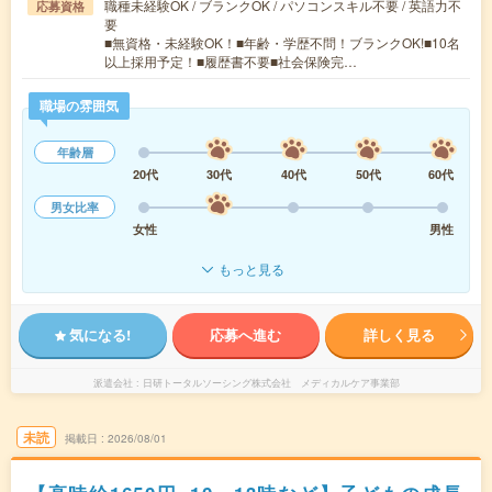
職種未経験OK / ブランクOK / パソコンスキル不要 / 英語力不
応募資格
要
■無資格・未経験OK！■年齢・学歴不問！ブランクOK!■10名
以上採用予定！■履歴書不要■社会保険完…
職場の雰囲気
年齢層
20代
30代
40代
50代
60代
男女比率
女性
男性
もっと見る
気になる!
応募へ進む
詳しく見る
派遣会社
日研トータルソーシング株式会社 メディカルケア事業部
未読
掲載日
2026/08/01