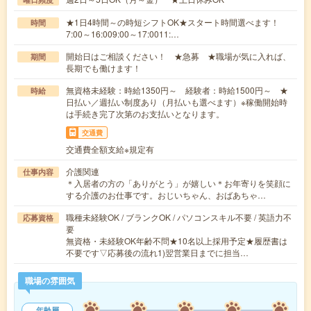
★1日4時間～の時短シフトOK★スタート時間選べます！
時間
7:00～16:009:00～17:0011:…
開始日はご相談ください！ ★急募 ★職場が気に入れば、
期間
長期でも働けます！
無資格未経験：時給1350円～ 経験者：時給1500円～ ★
時給
日払い／週払い制度あり（月払いも選べます）※稼働開始時
は手続き完了次第のお支払いとなります。
交通費
交通費全額支給※規定有
介護関連
仕事内容
＊入居者の方の「ありがとう」が嬉しい＊お年寄りを笑顔に
する介護のお仕事です。おじいちゃん、おばあちゃ…
職種未経験OK / ブランクOK / パソコンスキル不要 / 英語力不
応募資格
要
無資格・未経験OK年齢不問★10名以上採用予定★履歴書は
不要です▽応募後の流れ1)翌営業日までに担当…
職場の雰囲気
年齢層