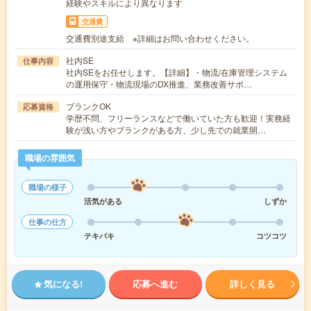
経験やスキルにより異なります
交通費
交通費別途支給 ※詳細はお問い合わせください。
社内SE
仕事内容
社内SEをお任せします。【詳細】・物流/在庫管理システム
の運用保守・物流現場のDX推進、業務改善サポ…
ブランクOK
応募資格
学歴不問、フリーランスなどで働いていた方も歓迎！実務経
験が浅い方やブランクがある方、少し先での就業開…
職場の雰囲気
職場の様子
活気がある
しずか
仕事の仕方
テキパキ
コツコツ
気になる!
応募へ進む
詳しく見る