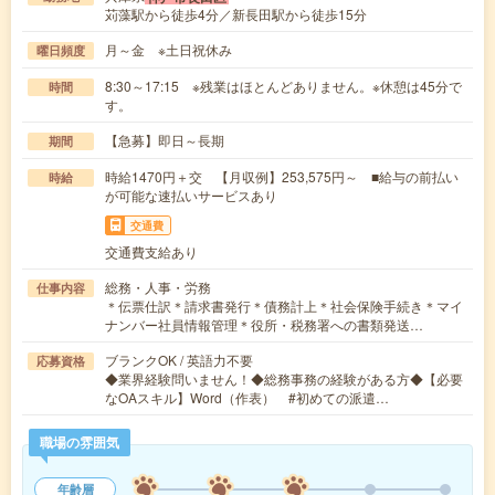
苅藻駅から徒歩4分／新長田駅から徒歩15分
月～金 ※土日祝休み
曜日頻度
8:30～17:15 ※残業はほとんどありません。※休憩は45分で
時間
す。
【急募】即日～長期
期間
時給1470円＋交 【月収例】253,575円～ ■給与の前払い
時給
が可能な速払いサービスあり
交通費
交通費支給あり
総務・人事・労務
仕事内容
＊伝票仕訳＊請求書発行＊債務計上＊社会保険手続き＊マイ
ナンバー社員情報管理＊役所・税務署への書類発送…
ブランクOK / 英語力不要
応募資格
◆業界経験問いません！◆総務事務の経験がある方◆【必要
なOAスキル】Word（作表） #初めての派遣…
職場の雰囲気
年齢層