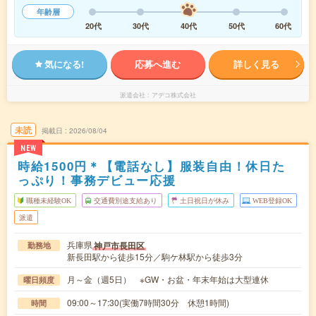
年齢層
20代
30代
40代
50代
60代
気になる!
応募へ進む
詳しく見る
派遣会社
アデコ株式会社
未読
掲載日
2026/08/04
NEW
時給1500円＊【電話なし】服装自由！休日た
っぷり！事務デビュー応援
職種未経験OK
交通費別途支給あり
土日祝日が休み
WEB登録OK
派遣
兵庫県
神戸市長田区
勤務地
新長田駅から徒歩15分／駒ケ林駅から徒歩3分
月～金（週5日） ※GW・お盆・年末年始は大型連休
曜日頻度
09:00～17:30(実働7時間30分 休憩1時間)
時間