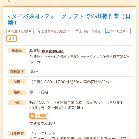
未読
<タイパ抜群>フォークリフトでの出荷作業（日
勤）
職種未経験OK
交通費別途支給あり
土日祝日が休み
WEB登録OK
派遣
兵庫県
神戸市長田区
勤務地
苅藻駅から---分／御崎公園駅から---分／三宮(神戸市営)駅か
ら---分
週5日
曜日頻度
【日勤】8:30～17:00 休憩60分 [実働]7時間30分
時間
即日～長期
期間
時給1500円 ※交通費全額支給（規定あり） 【月収例】
時給
25.6万円（20日勤務＋残業10h）
交通費
交通費支給あり
フォークリフト
仕事内容
＊フォークリフト運搬業務・食品関連製品をフォークリフト