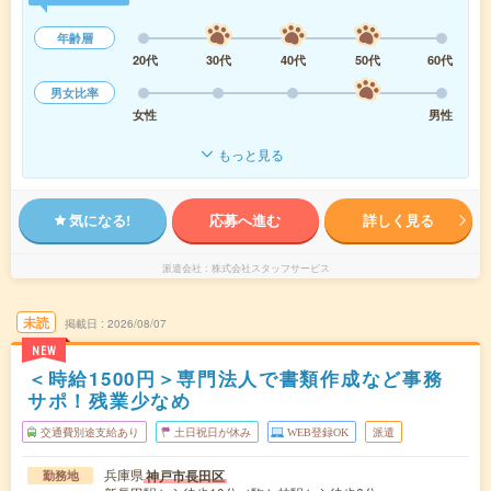
年齢層
20代
30代
40代
50代
60代
男女比率
女性
男性
もっと見る
気になる!
応募へ進む
詳しく見る
派遣会社
株式会社スタッフサービス
未読
掲載日
2026/08/07
NEW
＜時給1500円＞専門法人で書類作成など事務
サポ！残業少なめ
交通費別途支給あり
土日祝日が休み
WEB登録OK
派遣
兵庫県
神戸市長田区
勤務地