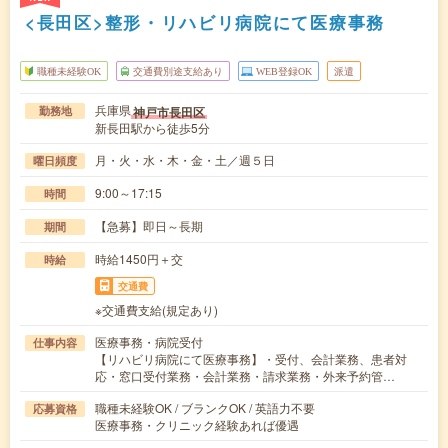
<長田区>整形・リハビリ病院にて医療事務
職種未経験OK
交通費別途支給あり
WEB登録OK
派遣
兵庫県
神戸市長田区
勤務地
新長田駅から徒歩5分
月・火・水・木・金・土／週５日
曜日頻度
9:00～17:15
時間
【急募】即日～長期
期間
時給1450円＋交
時給
交通費
※交通費支給(規定あり)
医療事務・病院受付
仕事内容
【リハビリ病院にて医療事務】・受付、会計業務、患者対
応・窓口受付業務・会計業務・請求業務・外来予約管…
職種未経験OK / ブランクOK / 英語力不要
応募資格
医療事務・クリニック経験あれば優遇