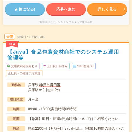
気になる!
応募へ進む
詳しく見る
派遣会社
パーソルテンプスタッフ株式会社
未読
掲載日
2026/08/04
NEW
【Java】食品包装資材商社でのシステム運用
管理等
交通費別途支給あり
土日祝日が休み
WEB登録OK
正社員への紹介予定派遣
兵庫県
神戸市長田区
勤務地
兵庫駅から徒歩12分
月～金
曜日頻度
09:00～18:00(実働時間08時間)
時間
【急募】即日～長期※開始時期についてはご相談ください
期間
時給2200円【月収例】37万円以上（残業10時間の場合）※ご
時給