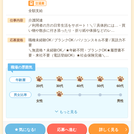
交通費
全額支給
介護関連
仕事内容
／利用者の方の日常生活をサポート！＼▽具体的には…・買
い物や散歩に付き添ったり・折り紙や体操などのレ…
職種未経験OK / ブランクOK / パソコンスキル不要 / 英語力不
応募資格
要
＼無資格＊未経験OK／★年齢不問・ブランクOK★履歴書不
要・来社不要（電話登録OK）★社会保険完備＼…
職場の雰囲気
年齢層
20代
30代
40代
50代
60代
男女比率
女性
男性
もっと見る
気になる!
応募へ進む
詳しく見る