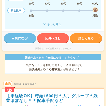
20代
30代
40代
50代
60代
男女比率
女性
男性
もっと見る
気になる!
応募へ進む
詳しく見る
派遣会社
株式会社スタッフサービス
興味があったら「★気になる！」をタップ！
「気になる！」を押しておくと、派遣会社から
「面談確約」
や
「応募歓迎」
が届きます！
未読
掲載日
2026/08/07
NEW
【未経験OK】時給1500円＊大手グループ＊残
業ほぼなし＊＊配車手配など