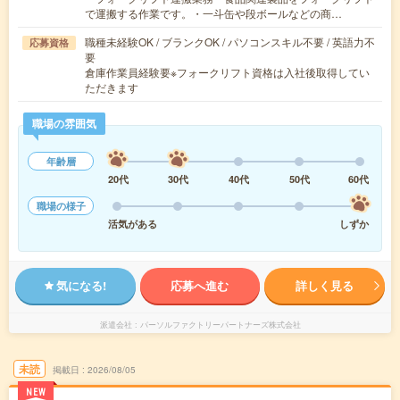
で運搬する作業です。・一斗缶や段ボールなどの商…
職種未経験OK / ブランクOK / パソコンスキル不要 / 英語力不
応募資格
要
倉庫作業員経験要※フォークリフト資格は入社後取得してい
ただきます
職場の雰囲気
年齢層
20代
30代
40代
50代
60代
職場の様子
活気がある
しずか
気になる!
応募へ進む
詳しく見る
派遣会社
パーソルファクトリーパートナーズ株式会社
未読
掲載日
2026/08/05
NEW