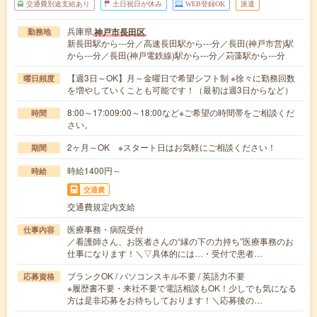
交通費別途支給あり
土日祝日が休み
WEB登録OK
派遣
兵庫県
神戸市長田区
勤務地
新長田駅から---分／高速長田駅から---分／長田(神戸市営)駅
から---分／長田(神戸電鉄線)駅から---分／苅藻駅から---分
【週3日～OK】月～金曜日で希望シフト制 ※徐々に勤務回数
曜日頻度
を増やしていくことも可能です！（最初は週3日からなど）
8:00～17:009:00～18:00など※ご希望の時間帯をご相談くだ
時間
さい。
2ヶ月～OK ※スタート日はお気軽にご相談ください！
期間
時給1400円～
時給
交通費
交通費規定内支給
医療事務・病院受付
仕事内容
／看護師さん、お医者さんの“縁の下の力持ち”医療事務のお
仕事になります！＼▽具体的には…・受付で患者…
ブランクOK / パソコンスキル不要 / 英語力不要
応募資格
※履歴書不要・来社不要で電話相談もOK！少しでも気になる
方は是非応募をお待ちしております！＼応募後の…