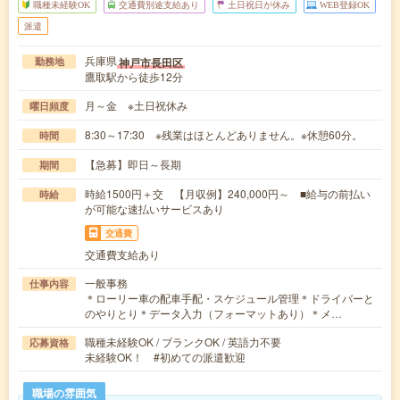
職種未経験OK
交通費別途支給あり
土日祝日が休み
WEB登録OK
派遣
兵庫県
神戸市長田区
勤務地
鷹取駅から徒歩12分
月～金 ※土日祝休み
曜日頻度
8:30～17:30 ※残業はほとんどありません。※休憩60分。
時間
【急募】即日～長期
期間
時給1500円＋交 【月収例】240,000円～ ■給与の前払い
時給
が可能な速払いサービスあり
交通費
交通費支給あり
一般事務
仕事内容
＊ローリー車の配車手配・スケジュール管理＊ドライバーと
のやりとり＊データ入力（フォーマットあり）＊メ…
職種未経験OK / ブランクOK / 英語力不要
応募資格
未経験OK！ #初めての派遣歓迎
職場の雰囲気