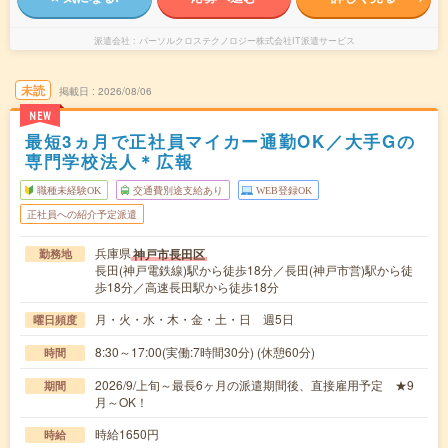
派遣会社
パーソルクロステクノロジー株式会社IT派遣サービス
未読
掲載日
2026/08/06
NEW
最短3ヵ月で正社員マイカー通勤OK／大手Gの
専門学校法人＊広報
職種未経験OK
交通費別途支給あり
WEB登録OK
正社員への紹介予定派遣
兵庫県
神戸市長田区
勤務地
長田(神戸電鉄線)駅から徒歩18分／長田(神戸市営)駅から徒
歩18分／高速長田駅から徒歩18分
月・火・水・木・金・土・日 週5日
曜日頻度
8:30～17:00(実働:7時間30分) (休憩60分)
時間
2026/9/上旬～最長6ヶ月の派遣期間後、直接雇用予定 ★9
期間
月～OK！
時給1650円
時給