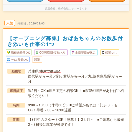
派遣会社
株式会社ニッソーネット
未読
掲載日
2026/08/03
【オープニング募集】おばあちゃんのお散歩付
き添いも仕事の1つ
職種未経験OK
交通費別途支給あり
土日祝日が休み
残業なし
WEB登録OK
派遣
兵庫県
神戸市長田区
勤務地
西代駅から---分／駒ケ林駅から---分／丸山(兵庫県)駅から---
分
週2日～OK ■曜日固定の相談OK！ ■希望の曜日があればご相
曜日頻度
談ください！
9:00～18:00（休憩60分）■ご希望があれば下記シフトも
時間
OK！早番 7:00～16:00遅番 …
【8月中のスタートOK！急募！】2カ月～ ■ご応募から最短
期間
2～3日後に就業が可能です！