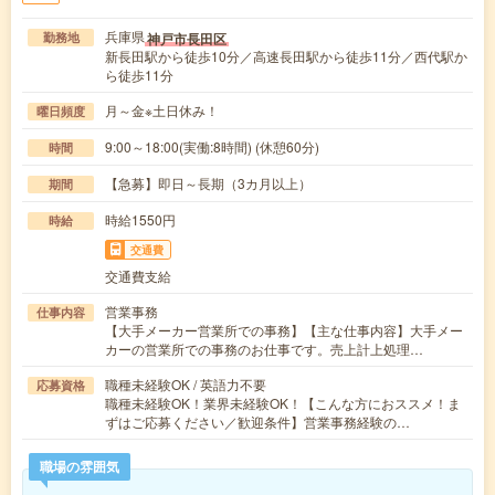
兵庫県
神戸市長田区
勤務地
新長田駅から徒歩10分／高速長田駅から徒歩11分／西代駅か
ら徒歩11分
月～金※土日休み！
曜日頻度
9:00～18:00(実働:8時間) (休憩60分)
時間
【急募】即日～長期（3カ月以上）
期間
時給1550円
時給
交通費
交通費支給
営業事務
仕事内容
【大手メーカー営業所での事務】【主な仕事内容】大手メー
カーの営業所での事務のお仕事です。売上計上処理…
職種未経験OK / 英語力不要
応募資格
職種未経験OK！業界未経験OK！【こんな方におススメ！ま
ずはご応募ください／歓迎条件】営業事務経験の…
職場の雰囲気