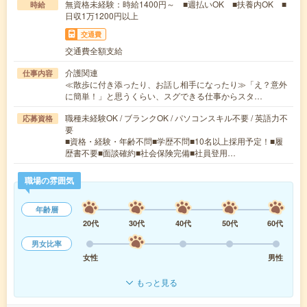
無資格未経験：時給1400円～ ■週払いOK ■扶養内OK ■
時給
日収1万1200円以上
交通費
交通費全額支給
介護関連
仕事内容
≪散歩に付き添ったり、お話し相手になったり≫「え？意外
に簡単！」と思うくらい、スグできる仕事からスタ…
職種未経験OK / ブランクOK / パソコンスキル不要 / 英語力不
応募資格
要
■資格・経験・年齢不問■学歴不問■10名以上採用予定！■履
歴書不要■面談確約■社会保険完備■社員登用…
職場の雰囲気
年齢層
20代
30代
40代
50代
60代
男女比率
女性
男性
もっと見る