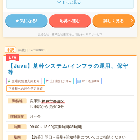
もっと見る
気になる!
応募へ進む
詳しく見る
派遣会社
株式会社東京海上日動キャリアサービス
未読
掲載日
2026/08/06
NEW
【Java】基幹システム/インフラの運用、保守
等
交通費別途支給あり
土日祝日が休み
WEB登録OK
正社員への紹介予定派遣
兵庫県
神戸市長田区
勤務地
兵庫駅から徒歩12分
月～金
曜日頻度
09:00～18:00(実働時間08時間)
時間
【急募】即日～長期※開始時期についてはご相談ください
期間