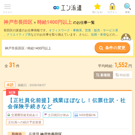
メニュー
気になる!
ログイン
検索
神戸市長田区
×
時給1400円以上
のお仕事一覧
長田区の派遣のお仕事情報です。
オフィスワーク・事務系
、
営業・販売・サービス系
、
クリエイティブ系
などのお仕事を取り揃えています。さらに、
短期
・
単発
などの期
間や、
職種未経験OK
などのこだわり条件で絞り込んでいただけます。
条件の変更
神戸市長田区 / 時給1400円以上
31
1,552
全
件
平均時給:
円
時給順
新着順
未読
掲載日
2026/08/07
NEW
【正社員化前提】残業ほぼなし！伝票仕訳・社
会保険手続きなど
交通費別途支給あり
土日祝日が休み
WEB登録OK
正社員への紹介予定派遣
兵庫県
神戸市長田区
勤務地