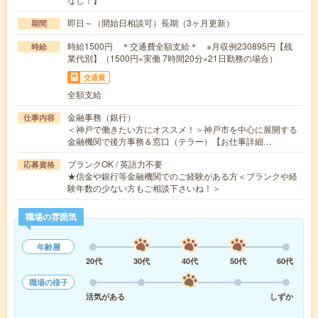
即日～（開始日相談可）長期（3ヶ月更新）
期間
時給1500円 ＊交通費全額支給＊ ※月収例230895円【残
時給
業代別】（1500円×実働 7時間20分×21日勤務の場合）
交通費
全額支給
金融事務（銀行）
仕事内容
＜神戸で働きたい方にオススメ！＞神戸市を中心に展開する
金融機関で後方事務＆窓口（テラー）【お仕事詳細…
ブランクOK / 英語力不要
応募資格
★信金や銀行等金融機関でのご経験がある方＜ブランクや経
験年数の少ない方もご相談下さいね！＞
職場の雰囲気
年齢層
20代
30代
40代
50代
60代
職場の様子
活気がある
しずか