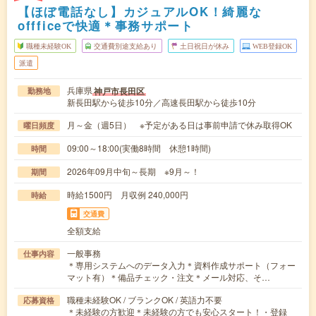
【ほぼ電話なし】カジュアルOK！綺麗な
offficeで快適＊事務サポート
職種未経験OK
交通費別途支給あり
土日祝日が休み
WEB登録OK
派遣
兵庫県
神戸市長田区
勤務地
新長田駅から徒歩10分／高速長田駅から徒歩10分
月～金（週5日） ※予定がある日は事前申請で休み取得OK
曜日頻度
09:00～18:00(実働8時間 休憩1時間)
時間
2026年09月中旬～長期 ※9月～！
期間
時給1500円 月収例 240,000円
時給
交通費
全額支給
一般事務
仕事内容
＊専用システムへのデータ入力＊資料作成サポート（フォー
マット有）＊備品チェック・注文＊メール対応、そ…
職種未経験OK / ブランクOK / 英語力不要
応募資格
＊未経験の方歓迎＊未経験の方でも安心スタート！・登録