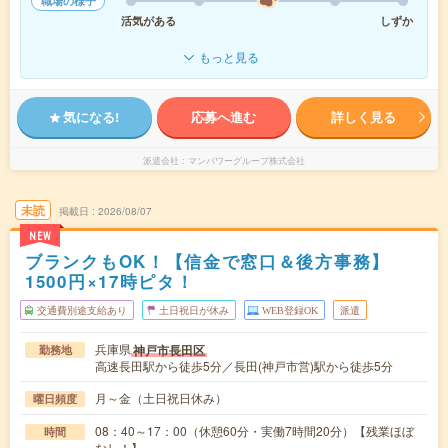
職場の様子
活気がある
しずか
もっと見る
気になる!
応募へ進む
詳しく見る
派遣会社
マンパワーグループ株式会社
未読
掲載日
2026/08/07
NEW
ブランクもOK！【信金で窓口＆後方事務】
1500円×17時ピタ！
交通費別途支給あり
土日祝日が休み
WEB登録OK
派遣
兵庫県
神戸市長田区
勤務地
高速長田駅から徒歩5分／長田(神戸市営)駅から徒歩5分
月～金（土日祝日休み）
曜日頻度
08：40～17：00（休憩60分・実働7時間20分）【残業ほぼ
時間
なし！】