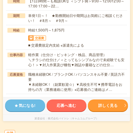
【1日3時間～も相談OK!】＜シフト例＞9:00～12:0012:00～
時間
17:00 17:00～22…
単発1日～！ ★勤務開始日や期間はお気軽にご相談くださ
期間
い！ ＃8月～ ＃9月～
時給1,500円～1,875円
時給
交通費
■ 交通費規定内支給 ※派遣先による
軽作業（仕分け・ピッキング・検品、商品管理）
仕事内容
＼チラシの仕分け／＜とってもシンプルなので未経験でも安
心！＞▼封入作業及び梱包▼雑誌や書籍などの仕分…
職種未経験OK / ブランクOK / パソコンスキル不要 / 英語力不
応募資格
要
▼未経験OK！（副業歓迎☆）▼高校生不可▼携帯電話をお
持ちの方（業務連絡に使用）※応募後のご連絡はメ…
気になる!
応募へ進む
詳しく見る
派遣会社
株式会社バイトレ（キャムコムグループ）