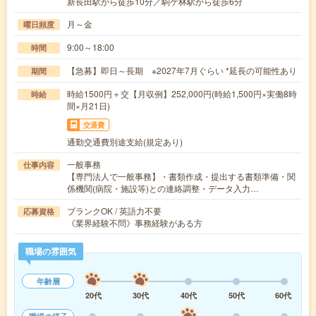
新長田駅から徒歩10分／駒ケ林駅から徒歩6分
月～金
曜日頻度
9:00～18:00
時間
【急募】即日～長期 ※2027年7月ぐらい *延長の可能性あり
期間
時給1500円＋交【月収例】252,000円(時給1,500円×実働8時
時給
間×月21日)
交通費
通勤交通費別途支給(規定あり)
一般事務
仕事内容
【専門法人で一般事務】・書類作成・提出する書類準備・関
係機関(病院・施設等)との連絡調整・データ入力…
ブランクOK / 英語力不要
応募資格
《業界経験不問》事務経験がある方
職場の雰囲気
年齢層
20代
30代
40代
50代
60代