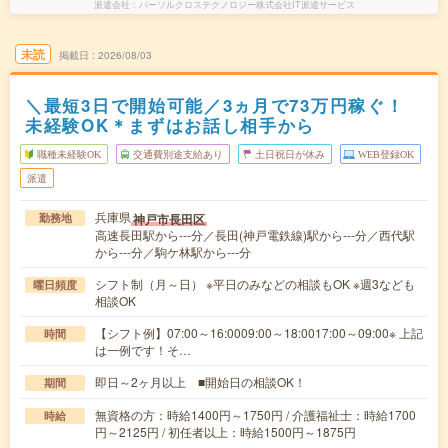
派遣会社
パーソルクロステクノロジー株式会社IT派遣サービス
未読
掲載日
2026/08/03
＼最短3日で開始可能／3ヵ月で73万円稼ぐ！
未経験OK＊まずはお話し相手から
職種未経験OK
交通費別途支給あり
土日祝日が休み
WEB登録OK
派遣
兵庫県
神戸市長田区
勤務地
高速長田駅から---分／長田(神戸電鉄線)駅から---分／西代駅
から---分／駒ケ林駅から---分
シフト制（月～日） ※平日のみなどの相談もOK ※週3なども
曜日頻度
相談OK
【シフト例】07:00～16:0009:00～18:0017:00～09:00※ 上記
時間
は一例です！そ…
即日～2ヶ月以上 ■開始日の相談OK！
期間
無資格の方：時給1400円～1750円 / 介護福祉士：時給1700
時給
円～2125円 / 初任者以上：時給1500円～1875円