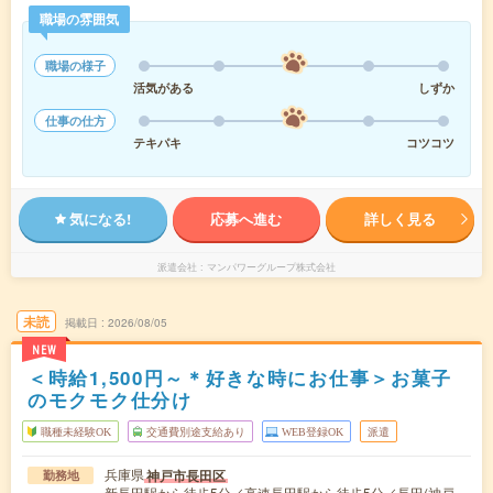
職場の雰囲気
職場の様子
活気がある
しずか
仕事の仕方
テキパキ
コツコツ
気になる!
応募へ進む
詳しく見る
派遣会社
マンパワーグループ株式会社
未読
掲載日
2026/08/05
NEW
＜時給1,500円～＊好きな時にお仕事＞お菓子
のモクモク仕分け
職種未経験OK
交通費別途支給あり
WEB登録OK
派遣
兵庫県
神戸市長田区
勤務地
新長田駅から徒歩5分／高速長田駅から徒歩5分／長田(神戸