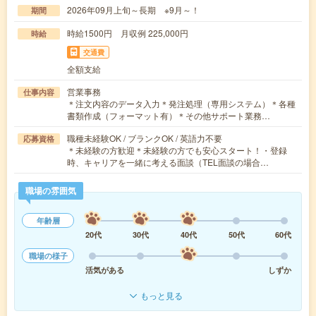
2026年09月上旬～長期 ※9月～！
期間
時給1500円 月収例 225,000円
時給
交通費
全額支給
営業事務
仕事内容
＊注文内容のデータ入力＊発注処理（専用システム）＊各種
書類作成（フォーマット有）＊その他サポート業務…
職種未経験OK / ブランクOK / 英語力不要
応募資格
＊未経験の方歓迎＊未経験の方でも安心スタート！・登録
時、キャリアを一緒に考える面談（TEL面談の場合…
職場の雰囲気
年齢層
20代
30代
40代
50代
60代
職場の様子
活気がある
しずか
もっと見る