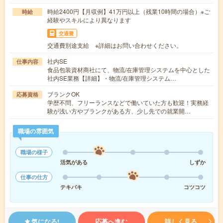
時給2400円【月収例】41万円以上（残業10時間の場合）※ご
時給
経験やスキルにより異なります
交通費
交通費別途支給 ※詳細はお問い合わせください。
社内SE
仕事内容
食品包装資材商社にて、物流/在庫管理システムを中心とした
社内SE業務【詳細】・物流/在庫管理システム…
ブランクOK
応募資格
学歴不問、フリーランスなどで働いていた方も歓迎！実務経
験が浅い方やブランクがある方、少し先での就業開…
職場の雰囲気
職場の様子
活気がある
しずか
仕事の仕方
テキパキ
コツコツ
気になる!
応募へ進む
詳しく見る