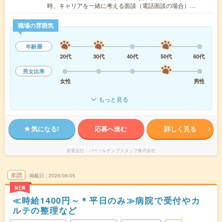
時、キャリアを一緒に考える面談（電話面談の場合）…
職場の雰囲気
年齢層
20代
30代
40代
50代
60代
男女比率
女性
男性
もっと見る
気になる!
応募へ進む
詳しく見る
派遣会社
パーソルテンプスタッフ株式会社
未読
掲載日
2026/08/05
NEW
≪時給1400円～＊平日のみ≫病院で受付やカ
ルテの整理など