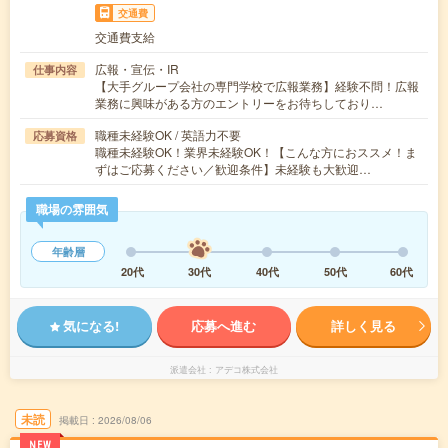
交通費
交通費支給
広報・宣伝・IR
仕事内容
【大手グループ会社の専門学校で広報業務】経験不問！広報
業務に興味がある方のエントリーをお待ちしており…
職種未経験OK / 英語力不要
応募資格
職種未経験OK！業界未経験OK！【こんな方におススメ！ま
ずはご応募ください／歓迎条件】未経験も大歓迎…
職場の雰囲気
年齢層
20代
30代
40代
50代
60代
気になる!
応募へ進む
詳しく見る
派遣会社
アデコ株式会社
未読
掲載日
2026/08/06
NEW