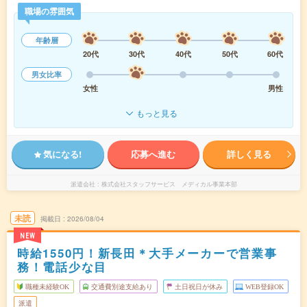
職場の雰囲気
年齢層
20代
30代
40代
50代
60代
男女比率
女性
男性
もっと見る
気になる!
応募へ進む
詳しく見る
派遣会社
株式会社スタッフサービス メディカル事業本部
未読
掲載日
2026/08/04
NEW
時給1550円！新長田＊大手メーカーで営業事
務！電話少な目
職種未経験OK
交通費別途支給あり
土日祝日が休み
WEB登録OK
派遣