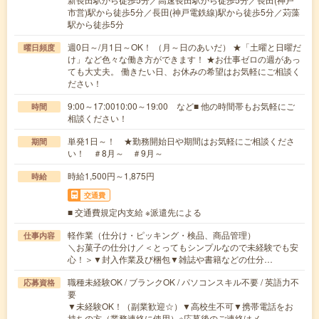
市営)駅から徒歩5分／長田(神戸電鉄線)駅から徒歩5分／苅藻
駅から徒歩5分
週0日～/月1日～OK！ （月～日のあいだ） ★「土曜と日曜だ
曜日頻度
け」など色々な働き方ができます！ ★お仕事ゼロの週があっ
ても大丈夫。 働きたい日、お休みの希望はお気軽にご相談く
ださい！
9:00～17:0010:00～19:00 など■ 他の時間帯もお気軽にご
時間
相談ください！
単発1日～！ ★勤務開始日や期間はお気軽にご相談くださ
期間
い！ ＃8月～ ＃9月～
時給1,500円～1,875円
時給
交通費
■ 交通費規定内支給 ※派遣先による
軽作業（仕分け・ピッキング・検品、商品管理）
仕事内容
＼お菓子の仕分け／＜とってもシンプルなので未経験でも安
心！＞▼封入作業及び梱包▼雑誌や書籍などの仕分…
職種未経験OK / ブランクOK / パソコンスキル不要 / 英語力不
応募資格
要
▼未経験OK！（副業歓迎☆）▼高校生不可▼携帯電話をお
持ちの方（業務連絡に使用）※応募後のご連絡はメ…