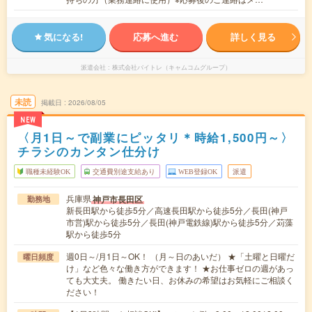
気になる!
応募へ進む
詳しく見る
派遣会社
株式会社バイトレ（キャムコムグループ）
未読
掲載日
2026/08/05
NEW
〈月1日～で副業にピッタリ＊時給1,500円～〉
チラシのカンタン仕分け
職種未経験OK
交通費別途支給あり
WEB登録OK
派遣
兵庫県
神戸市長田区
勤務地
新長田駅から徒歩5分／高速長田駅から徒歩5分／長田(神戸
市営)駅から徒歩5分／長田(神戸電鉄線)駅から徒歩5分／苅藻
駅から徒歩5分
週0日～/月1日～OK！ （月～日のあいだ） ★「土曜と日曜だ
曜日頻度
け」など色々な働き方ができます！ ★お仕事ゼロの週があっ
ても大丈夫。 働きたい日、お休みの希望はお気軽にご相談く
ださい！