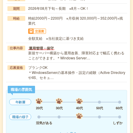
2026年08月下旬～長期 ※8月～OK！
期間
時給2000円～2200円 ※月収例 320,000円～352,000円+残
時給
業代
交通費
全額支給 ※当社規定に基づき支給
運用管理・保守
仕事内容
新規サーバー構築から運用改善、障害対応まで幅広く携わる
ことができます。＊Windows Server…
ブランクOK
応募資格
＊WindowsServerの基本操作・設定の経験（Active Directory
やIIS、セキュ…
職場の雰囲気
年齢層
20代
30代
40代
50代
60代
職場の様子
活気がある
しずか