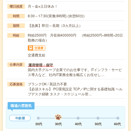
月～金※土日休み！
曜日頻度
8:30～17:30(実働:8時間) (休憩60分)
時間
【急募】即日～長期（3カ月以上）
期間
時給2500円 月収例400000円 （時給2500円×8時間×20日
時給
勤務の場合）
交通費
交通費支給
運用管理・保守
仕事内容
国内大手グループ企業でのお仕事です。ITインフラ・サービ
ス導入など、社内IT業務全般を幅広くお任せし…
ブランクOK / 英語力不要
応募資格
【必須スキル】 PC環境設定 TCP／IPに関する基礎知識 ヘル
プデスク経験 タスク・スケジュール管…
職場の雰囲気
年齢層
20代
30代
40代
50代
60代