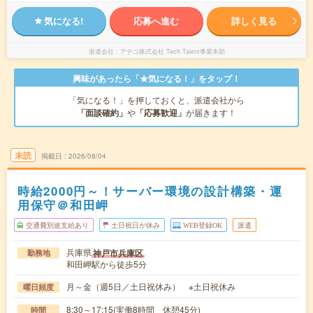
気になる!
応募へ進む
詳しく見る
派遣会社
アデコ株式会社 Tech Talent事業本部
興味があったら「★気になる！」をタップ！
「気になる！」を押しておくと、派遣会社から
「面談確約」
や
「応募歓迎」
が届きます！
未読
掲載日
2026/08/04
時給2000円～！サーバー環境の設計構築・運
用保守＠和田岬
交通費別途支給あり
土日祝日が休み
WEB登録OK
派遣
兵庫県
神戸市兵庫区
勤務地
和田岬駅から徒歩5分
月～金（週5日／土日祝休み） ※土日祝休み
曜日頻度
8:30～17:15(実働8時間 休憩45分)
時間