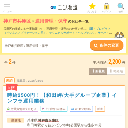
メニュー
気になる!
ログイン
検索
神戸市兵庫区
×
運用管理・保守
のお仕事一覧
兵庫区の派遣のお仕事情報です。運用管理・保守のお仕事の他に、
SE・プログラマ
（ビジネスアプリケーション系）
、
テクニカルサポート・ヘルプデスク
、
サーバ・ネ
ットワークエンジニア
などを取り揃えています。さらに、
短期
・
単発
などの期間や、
職種未経験OK
などのこだわり条件で絞り込んでいただけます。職種辞典：
運用管理・
条件の変更
保守のお仕事とは？とは？
神戸市兵庫区 / 運用管理・保守
2
2,200
全
件
平均時給:
円
時給順
新着順
未読
掲載日
2026/08/08
NEW
時給2500円！【和田岬/大手グループ企業】イ
ンフラ運用業務
交通費別途支給あり
土日祝日が休み
WEB登録OK
派遣
兵庫県
神戸市兵庫区
勤務地
和田岬駅から徒歩2分／御崎公園駅から徒歩12分