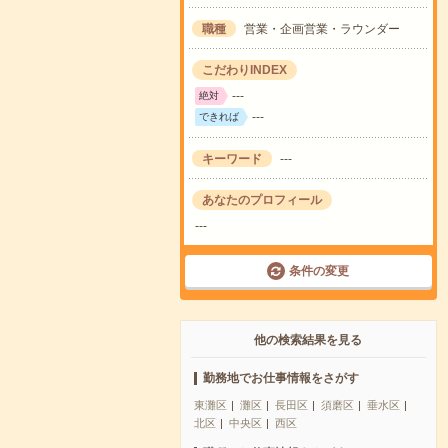
職種
営業・企画営業・ラウンダー
こだわりINDEX
---
絶対
---
できれば
キーワード
---
あなたのプロフィール
---
条件の変更
他の検索結果を見る
勤務地でお仕事情報をさがす
東灘区
灘区
長田区
須磨区
垂水区
北区
中央区
西区