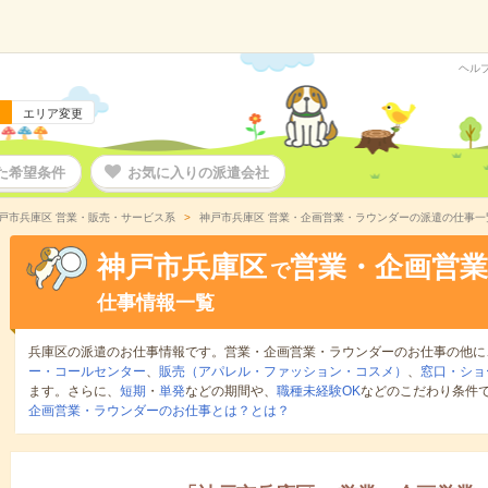
ヘル
エリア変更
た希望条件
お気に入りの派遣会社
戸市兵庫区 営業・販売・サービス系
神戸市兵庫区 営業・企画営業・ラウンダーの派遣の仕事一
神戸市兵庫区
営業・企画営
で
仕事情報一覧
兵庫区の派遣のお仕事情報です。営業・企画営業・ラウンダーのお仕事の他に
ー・コールセンター
、
販売（アパレル・ファッション・コスメ）
、
窓口・ショ
ます。さらに、
短期
・
単発
などの期間や、
職種未経験OK
などのこだわり条件
企画営業・ラウンダーのお仕事とは？とは？