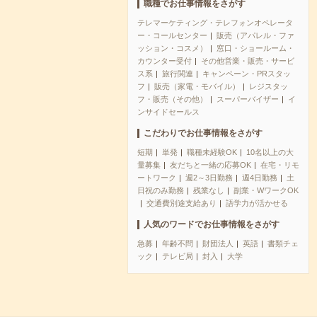
職種でお仕事情報をさがす
テレマーケティング・テレフォンオペレータ
ー・コールセンター
販売（アパレル・ファ
ッション・コスメ）
窓口・ショールーム・
カウンター受付
その他営業・販売・サービ
ス系
旅行関連
キャンペーン・PRスタッ
フ
販売（家電・モバイル）
レジスタッ
フ・販売（その他）
スーパーバイザー
イ
ンサイドセールス
こだわりでお仕事情報をさがす
短期
単発
職種未経験OK
10名以上の大
量募集
友だちと一緒の応募OK
在宅・リモ
ートワーク
週2～3日勤務
週4日勤務
土
日祝のみ勤務
残業なし
副業・WワークOK
交通費別途支給あり
語学力が活かせる
人気のワードでお仕事情報をさがす
急募
年齢不問
財団法人
英語
書類チェ
ック
テレビ局
封入
大学