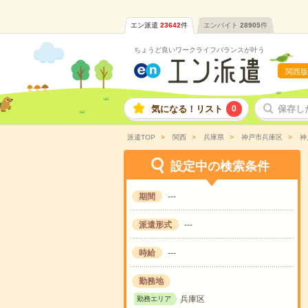
エン派遣
23642
件
エンバイト
28905
件
ちょうど良いワークライフバランスが叶う
関西版
気になる！リスト
0
保存し
派遣TOP
関西
兵庫県
神戸市兵庫区
神
設定中の検索条件
期間
---
派遣形式
---
時給
---
勤務地
兵庫区
勤務エリア