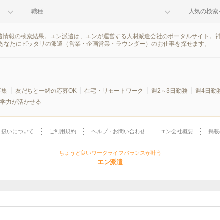
職種
人気の検索
派遣情報の検索結果。エン派遣は、エンが運営する人材派遣会社のポータルサイト。
あなたにピッタリの派遣（営業・企画営業・ラウンダー）のお仕事を探せます。
募集
友だちと一緒の応募OK
在宅・リモートワーク
週2～3日勤務
週4日勤
学力が活かせる
り扱いについて
ご利用規約
ヘルプ・お問い合わせ
エン会社概要
掲載
ちょうど良いワークライフバランスが叶う
エン派遣