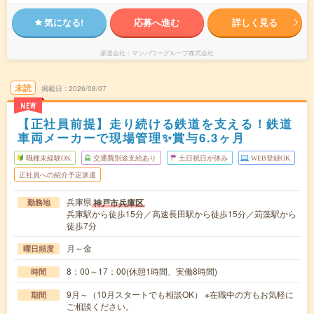
気になる!
応募へ進む
詳しく見る
派遣会社
マンパワーグループ株式会社
未読
掲載日
2026/08/07
NEW
【正社員前提】走り続ける鉄道を支える！鉄道
車両メーカーで現場管理✨賞与6.3ヶ月
職種未経験OK
交通費別途支給あり
土日祝日が休み
WEB登録OK
正社員への紹介予定派遣
兵庫県
神戸市兵庫区
勤務地
兵庫駅から徒歩15分／高速長田駅から徒歩15分／苅藻駅から
徒歩7分
月～金
曜日頻度
8：00～17：00(休憩1時間、実働8時間)
時間
9月～（10月スタートでも相談OK） ※在職中の方もお気軽に
期間
ご相談ください。