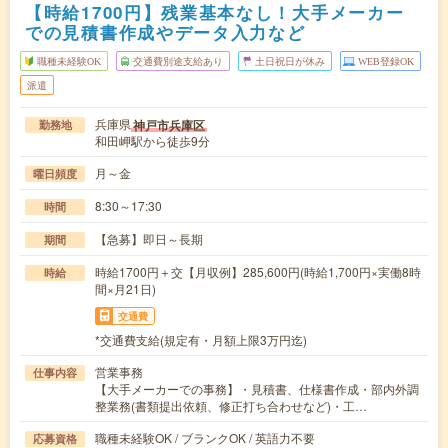
【時給1700円】残業基本なし！大手メーカー
での見積書作成やデータ入力など
職種未経験OK
交通費別途支給あり
土日祝日が休み
WEB登録OK
派遣
兵庫県
神戸市兵庫区
勤務地
和田岬駅から徒歩9分
月～金
曜日頻度
8:30～17:30
時間
【急募】即日～長期
期間
時給1700円＋交【月収例】285,600円(時給1,700円×実働8時
時給
間×月21日)
交通費
*交通費支給(規定有・月額上限3万円迄)
営業事務
仕事内容
【大手メーカーでの事務】・見積書、仕様書作成・部内外調
整業務(書類提出依頼、修正打ち合わせなど)・工…
職種未経験OK / ブランクOK / 英語力不要
応募資格