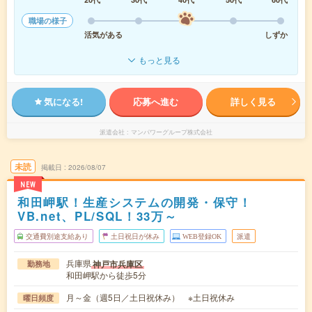
職場の様子
活気がある
しずか
もっと見る
気になる!
応募へ進む
詳しく見る
派遣会社
マンパワーグループ株式会社
未読
掲載日
2026/08/07
NEW
和田岬駅！生産システムの開発・保守！
VB.net、PL/SQL！33万～
交通費別途支給あり
土日祝日が休み
WEB登録OK
派遣
兵庫県
神戸市兵庫区
勤務地
和田岬駅から徒歩5分
月～金（週5日／土日祝休み） ※土日祝休み
曜日頻度