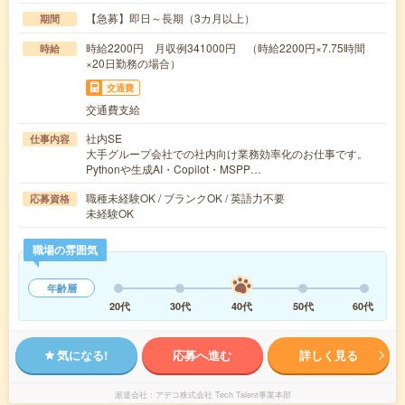
【急募】即日～長期（3カ月以上）
期間
時給2200円 月収例341000円 （時給2200円×7.75時間
時給
×20日勤務の場合）
交通費
交通費支給
社内SE
仕事内容
大手グループ会社での社内向け業務効率化のお仕事です。
Pythonや生成AI・Copilot・MSPP…
職種未経験OK / ブランクOK / 英語力不要
応募資格
未経験OK
職場の雰囲気
年齢層
20代
30代
40代
50代
60代
気になる!
応募へ進む
詳しく見る
派遣会社
アデコ株式会社 Tech Talent事業本部