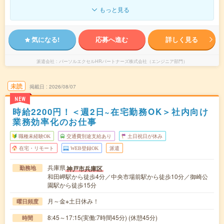
もっと見る
気になる!
応募へ進む
詳しく見る
派遣会社
パーソルエクセルHRパートナーズ株式会社（エンジニア部門）
未読
掲載日
2026/08/07
NEW
時給2200円！＜週2日~在宅勤務OK＞社内向け
業務効率化のお仕事
職種未経験OK
交通費別途支給あり
土日祝日が休み
在宅・リモート
WEB登録OK
派遣
兵庫県
神戸市兵庫区
勤務地
和田岬駅から徒歩4分／中央市場前駅から徒歩10分／御崎公
園駅から徒歩15分
月～金※土日休み！
曜日頻度
8:45～17:15(実働:7時間45分) (休憩45分)
時間