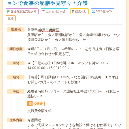
ョンで食事の配膳や見守り＊介護
交通費別途支給あり
土日祝日が休み
残業なし
WEB登録OK
派遣
兵庫県
神戸市兵庫区
勤務地
兵庫駅から---分／新開地駅から---分／御崎公園駅から---分／
湊川公園駅から---分／湊川駅から---分
★週2日～（月～日） ※希望のシフトを毎月提出（日数と曜
曜日頻度
日の組み合わせや固定も可）
★【日勤のみ】1日5時間～OK！≪シフト例≫9:00～
時間
14:0010:00～15:0012:00～1…
【急募】即日勤務OK！中旬～など開始日相談可 ★まずは
期間
お試し2カ月～のスタートも歓迎！
経験者時給1700円～ 介護福祉士時給1750円～ ※日払い/
時給
週払いOK
交通費
交通費全額支給
介護関連
仕事内容
まるで高級マンションのような施設で働けるお仕事です！で