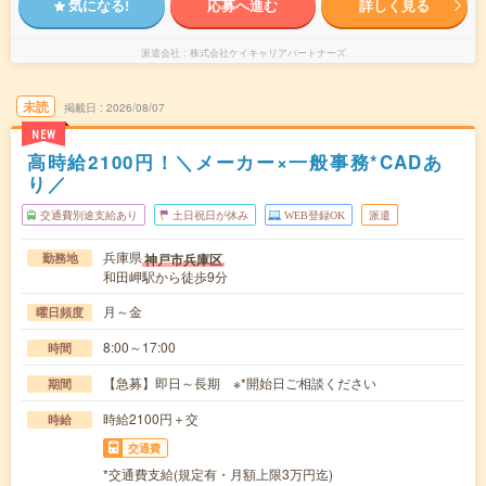
気になる!
応募へ進む
詳しく見る
派遣会社
株式会社ケイキャリアパートナーズ
未読
掲載日
2026/08/07
NEW
高時給2100円！＼メーカー×一般事務*CADあ
り／
交通費別途支給あり
土日祝日が休み
WEB登録OK
派遣
兵庫県
神戸市兵庫区
勤務地
和田岬駅から徒歩9分
月～金
曜日頻度
8:00～17:00
時間
【急募】即日～長期 ※*開始日ご相談ください
期間
時給2100円＋交
時給
交通費
*交通費支給(規定有・月額上限3万円迄)