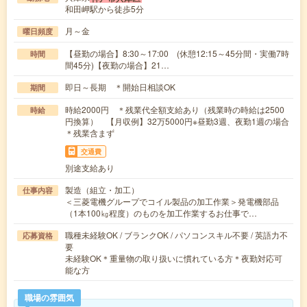
和田岬駅から徒歩5分
月～金
曜日頻度
【昼勤の場合】8:30～17:00 (休憩12:15～45分間・実働7時
時間
間45分)【夜勤の場合】21…
即日～長期 ＊開始日相談OK
期間
時給2000円 ＊残業代全額支給あり（残業時の時給は2500
時給
円換算） 【月収例】32万5000円※昼勤3週、夜勤1週の場合
＊残業含まず
交通費
別途支給あり
製造（組立・加工）
仕事内容
＜三菱電機グループでコイル製品の加工作業＞発電機部品
（1本100㎏程度）のものを加工作業するお仕事で…
職種未経験OK / ブランクOK / パソコンスキル不要 / 英語力不
応募資格
要
未経験OK＊重量物の取り扱いに慣れている方＊夜勤対応可
能な方
職場の雰囲気