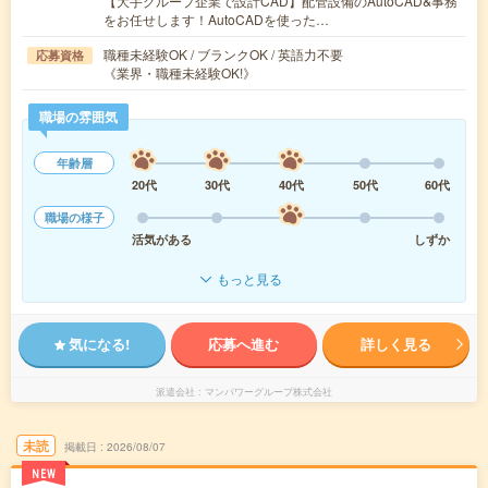
【大手グループ企業で設計CAD】配管設備のAutoCAD&事務
をお任せします！AutoCADを使った…
職種未経験OK / ブランクOK / 英語力不要
応募資格
《業界・職種未経験OK!》
職場の雰囲気
年齢層
20代
30代
40代
50代
60代
職場の様子
活気がある
しずか
もっと見る
気になる!
応募へ進む
詳しく見る
派遣会社
マンパワーグループ株式会社
未読
掲載日
2026/08/07
NEW