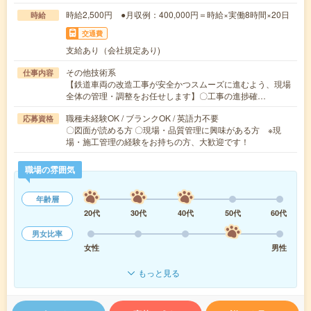
時給2,500円 ●月収例：400,000円＝時給×実働8時間×20日
時給
交通費
支給あり（会社規定あり)
その他技術系
仕事内容
【鉄道車両の改造工事が安全かつスムーズに進むよう、現場
全体の管理・調整をお任せします】〇工事の進捗確…
職種未経験OK / ブランクOK / 英語力不要
応募資格
〇図面が読める方 〇現場・品質管理に興味がある方 ※現
場・施工管理の経験をお持ちの方、大歓迎です！
職場の雰囲気
年齢層
20代
30代
40代
50代
60代
男女比率
女性
男性
もっと見る