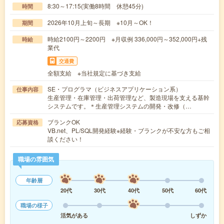
8:30～17:15(実働8時間 休憩45分)
時間
2026年10月上旬～長期 ※10月～OK！
期間
時給2100円～2200円 ※月収例 336,000円～352,000円+残
時給
業代
交通費
全額支給 ※当社規定に基づき支給
SE・プログラマ（ビジネスアプリケーション系）
仕事内容
生産管理・在庫管理・出荷管理など、製造現場を支える基幹
システムです。＊生産管理システムの開発・改修（…
ブランクOK
応募資格
VB.net、PL/SQL開発経験※経験・ブランクが不安な方もご相
談ください！
職場の雰囲気
年齢層
20代
30代
40代
50代
60代
職場の様子
活気がある
しずか