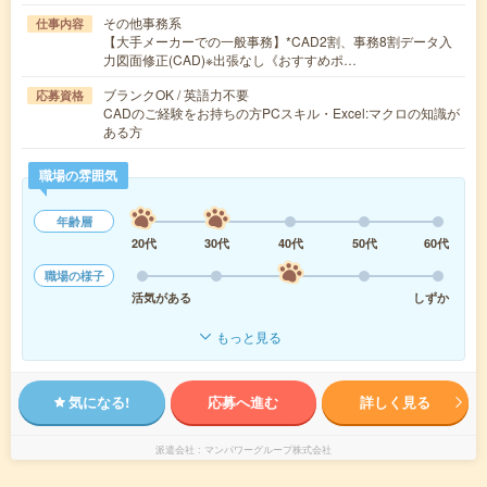
その他事務系
仕事内容
【大手メーカーでの一般事務】*CAD2割、事務8割データ入
力図面修正(CAD)※出張なし《おすすめポ…
ブランクOK / 英語力不要
応募資格
CADのご経験をお持ちの方PCスキル・Excel:マクロの知識が
ある方
職場の雰囲気
年齢層
20代
30代
40代
50代
60代
職場の様子
活気がある
しずか
もっと見る
気になる!
応募へ進む
詳しく見る
派遣会社
マンパワーグループ株式会社