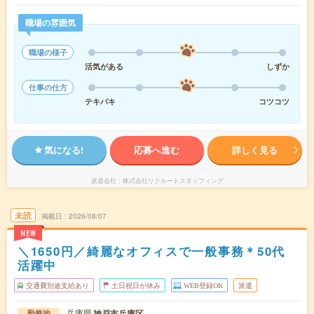
職場の雰囲気
職場の様子
活気がある
しずか
仕事の仕方
テキパキ
コツコツ
気になる!
応募へ進む
詳しく見る
派遣会社
株式会社リクルートスタッフィング
未読
掲載日
2026/08/07
NEW
＼1650円／綺麗なオフィスで一般事務＊50代
活躍中
交通費別途支給あり
土日祝日が休み
WEB登録OK
派遣
兵庫県
神戸市兵庫区
勤務地