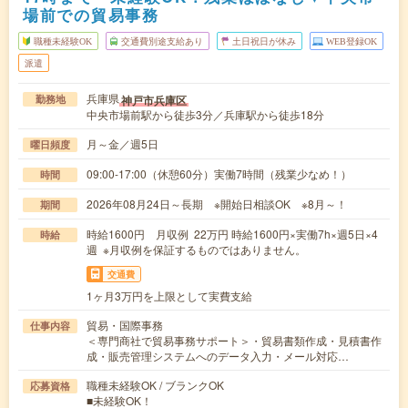
場前での貿易事務
職種未経験OK
交通費別途支給あり
土日祝日が休み
WEB登録OK
派遣
兵庫県
神戸市兵庫区
勤務地
中央市場前駅から徒歩3分／兵庫駅から徒歩18分
月～金／週5日
曜日頻度
09:00-17:00（休憩60分）実働7時間（残業少なめ！）
時間
2026年08月24日～長期 ※開始日相談OK ※8月～！
期間
時給1600円 月収例 22万円 時給1600円×実働7h×週5日×4
時給
週 ※月収例を保証するものではありません。
交通費
1ヶ月3万円を上限として実費支給
貿易・国際事務
仕事内容
＜専門商社で貿易事務サポート＞・貿易書類作成・見積書作
成・販売管理システムへのデータ入力・メール対応…
職種未経験OK / ブランクOK
応募資格
■未経験OK！