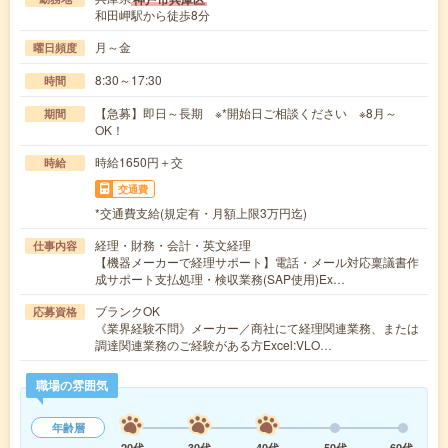
和田岬駅から徒歩8分
月～金
曜日頻度
8:30～17:30
時間
【急募】即日～長期 ※*開始日ご相談ください ※8月～
期間
OK！
時給1650円＋交
時給
交通費
*交通費支給(規定有・月額上限3万円迄)
経理・財務・会計・英文経理
仕事内容
【機器メーカーで経理サポート】電話・メール対応稟議書作
成サポート支払処理・検収業務(SAP使用)Ex…
ブランクOK
応募資格
《業界経験不問》メーカー／商社にて経理関連業務、または
調達関連業務のご経験がある方Excel:VLO…
職場の雰囲気
年齢層
20代
30代
40代
50代
60代