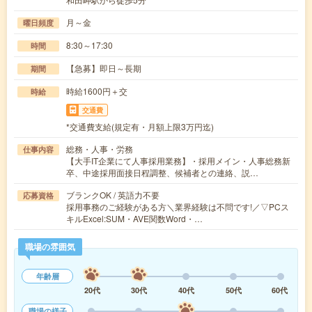
月～金
曜日頻度
8:30～17:30
時間
【急募】即日～長期
期間
時給1600円＋交
時給
交通費
*交通費支給(規定有・月額上限3万円迄)
総務・人事・労務
仕事内容
【大手IT企業にて人事採用業務】・採用メイン・人事総務新
卒、中途採用面接日程調整、候補者との連絡、説…
ブランクOK / 英語力不要
応募資格
採用事務のご経験がある方＼業界経験は不問です!／▽PCス
キルExcel:SUM・AVE関数Word・…
職場の雰囲気
年齢層
20代
30代
40代
50代
60代
職場の様子