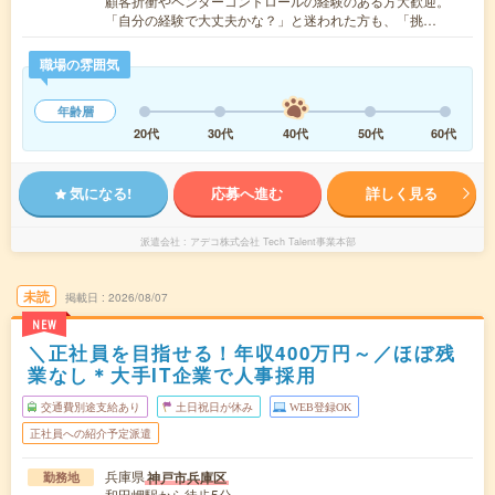
顧客折衝やベンダーコントロールの経験のある方大歓迎。
「自分の経験で大丈夫かな？」と迷われた方も、「挑…
職場の雰囲気
年齢層
20代
30代
40代
50代
60代
気になる!
応募へ進む
詳しく見る
派遣会社
アデコ株式会社 Tech Talent事業本部
未読
掲載日
2026/08/07
NEW
＼正社員を目指せる！年収400万円～／ほぼ残
業なし＊大手IT企業で人事採用
交通費別途支給あり
土日祝日が休み
WEB登録OK
正社員への紹介予定派遣
兵庫県
神戸市兵庫区
勤務地
和田岬駅から徒歩5分