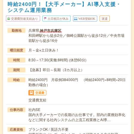
時給2400円！【大手メーカー】AI導入支援・
システム運用業務
交通費別途支給あり
土日祝日が休み
WEB登録OK
派遣
兵庫県
神戸市兵庫区
勤務地
和田岬駅から徒歩2分／御崎公園駅から徒歩12分／中央市場
前駅から徒歩16分
月～金※土日休み！
曜日頻度
8:30～17:30(実働:8時間) (休憩60分)
時間
【急募】即日～長期（3カ月以上）
期間
時給2400円 月収例384000円 （時給2400円×8時間×20日
時給
勤務の場合）
交通費
交通費支給
社内SE
仕事内容
国内大手メーカーでの長期のお仕事です。部内の業務効率化
などに関する社内システムの上流工程業務とAI導…
ブランクOK / 英語力不要
応募資格