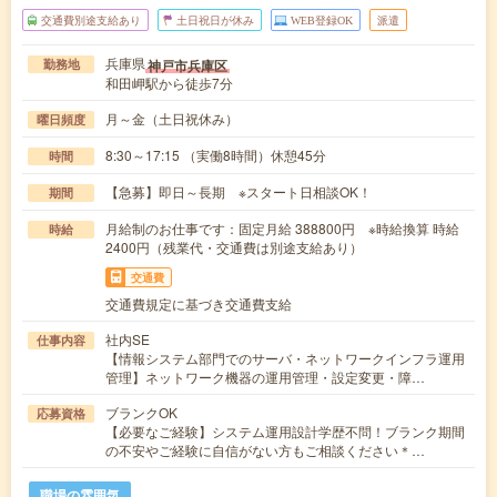
交通費別途支給あり
土日祝日が休み
WEB登録OK
派遣
兵庫県
神戸市兵庫区
勤務地
和田岬駅から徒歩7分
月～金（土日祝休み）
曜日頻度
8:30～17:15 （実働8時間）休憩45分
時間
【急募】即日～長期 ※スタート日相談OK！
期間
月給制のお仕事です：固定月給 388800円 ※時給換算 時給
時給
2400円（残業代・交通費は別途支給あり）
交通費
交通費規定に基づき交通費支給
社内SE
仕事内容
【情報システム部門でのサーバ・ネットワークインフラ運用
管理】ネットワーク機器の運用管理・設定変更・障…
ブランクOK
応募資格
【必要なご経験】システム運用設計学歴不問！ブランク期間
の不安やご経験に自信がない方もご相談ください＊…
職場の雰囲気