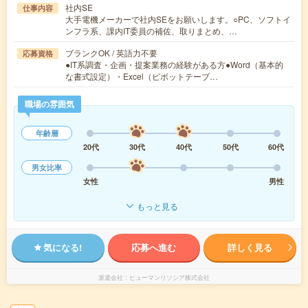
社内SE
仕事内容
大手電機メーカーで社内SEをお願いします。○PC、ソフトイ
ンフラ系、課内IT委員の補佐、取りまとめ、…
ブランクOK / 英語力不要
応募資格
●IT系調査・企画・提案業務の経験がある方●Word（基本的
な書式設定）・Excel（ピボットテーブ…
職場の雰囲気
年齢層
20代
30代
40代
50代
60代
男女比率
女性
男性
もっと見る
気になる!
応募へ進む
詳しく見る
派遣会社
ヒューマンリソシア株式会社