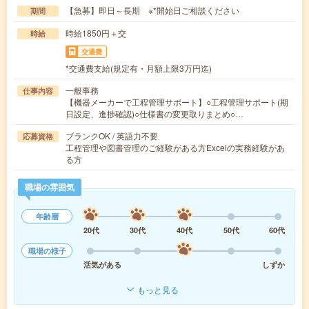
【急募】即日～長期 ※*開始日ご相談ください
期間
時給1850円＋交
時給
交通費
*交通費支給(規定有・月額上限3万円迄)
一般事務
仕事内容
【機器メーカーで工程管理サポート】○工程管理サポート(期
日設定、進捗確認)○仕様書の変更取りまとめ○…
ブランクOK / 英語力不要
応募資格
工程管理や図書管理のご経験がある方Excelの実務経験があ
る方
職場の雰囲気
年齢層
20代
30代
40代
50代
60代
職場の様子
活気がある
しずか
もっと見る