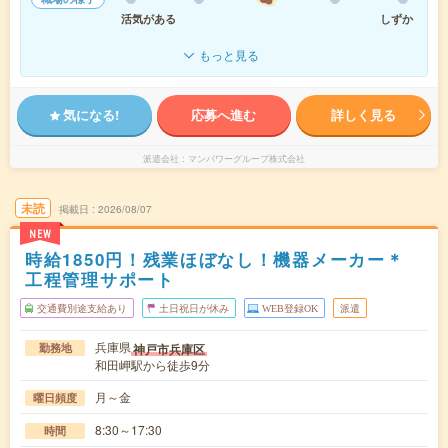
活気がある
しずか
もっと見る
気になる!
応募へ進む
詳しく見る
派遣会社
マンパワーグループ株式会社
未読
掲載日
2026/08/07
NEW
時給1850円！残業ほぼなし！機器メーカー＊
工程管理サポート
交通費別途支給あり
土日祝日が休み
WEB登録OK
派遣
兵庫県
神戸市兵庫区
勤務地
和田岬駅から徒歩9分
月～金
曜日頻度
8:30～17:30
時間