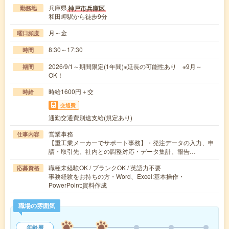
兵庫県
神戸市兵庫区
勤務地
和田岬駅から徒歩9分
月～金
曜日頻度
8:30～17:30
時間
2026/9/1～期間限定(1年間)※延長の可能性あり ※9月～
期間
OK！
時給1600円＋交
時給
交通費
通勤交通費別途支給(規定あり)
営業事務
仕事内容
【重工業メーカーでサポート事務】・発注データの入力、申
請・取引先、社内との調整対応・データ集計、報告…
職種未経験OK / ブランクOK / 英語力不要
応募資格
事務経験をお持ちの方・Word、Excel:基本操作・
PowerPoint:資料作成
職場の雰囲気
年齢層