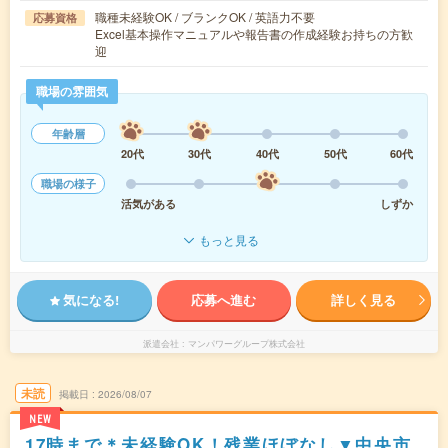
職種未経験OK / ブランクOK / 英語力不要
応募資格
Excel基本操作マニュアルや報告書の作成経験お持ちの方歓
迎
職場の雰囲気
年齢層
20代
30代
40代
50代
60代
職場の様子
活気がある
しずか
もっと見る
気になる!
応募へ進む
詳しく見る
派遣会社
マンパワーグループ株式会社
未読
掲載日
2026/08/07
NEW
17時まで＊未経験OK！残業ほぼなし▼中央市