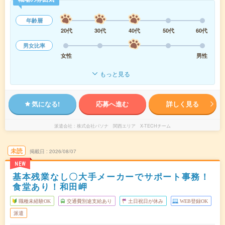
年齢層
20代
30代
40代
50代
60代
男女比率
女性
男性
もっと見る
気になる!
応募へ進む
詳しく見る
派遣会社
株式会社パソナ 関西エリア X-TECHチーム
未読
掲載日
2026/08/07
NEW
基本残業なし〇大手メーカーでサポート事務！
食堂あり！和田岬
職種未経験OK
交通費別途支給あり
土日祝日が休み
WEB登録OK
派遣