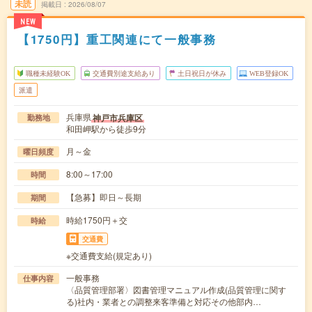
未読
掲載日
2026/08/07
NEW
【1750円】重工関連にて一般事務
職種未経験OK
交通費別途支給あり
土日祝日が休み
WEB登録OK
派遣
兵庫県
神戸市兵庫区
勤務地
和田岬駅から徒歩9分
月～金
曜日頻度
8:00～17:00
時間
【急募】即日～長期
期間
時給1750円＋交
時給
交通費
※交通費支給(規定あり)
一般事務
仕事内容
〈品質管理部署〉図書管理マニュアル作成(品質管理に関す
る)社内・業者との調整来客準備と対応その他部内…