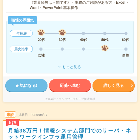
《業界経験は不問です》・事務のご経験がある方・Excel・
Word・PowerPoint:基本操作
職場の雰囲気
年齢層
20代
30代
40代
50代
60代
男女比率
女性
男性
もっと見る
気になる!
応募へ進む
詳しく見る
派遣会社
マンパワーグループ株式会社
未読
掲載日
2026/08/07
NEW
月給38万円！情報システム部門でのサーバ・ネ
ットワークインフラ運用管理