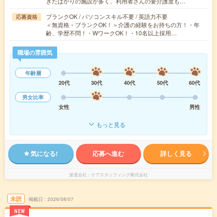
きたばかりの施設が多く、利用者さんの要介護度も…
ブランクOK / パソコンスキル不要 / 英語力不要
応募資格
＜無資格・ブランクOK！＞介護の経験をお持ちの方！・年
齢、学歴不問！・WワークOK！・10名以上採用…
職場の雰囲気
年齢層
20代
30代
40代
50代
60代
男女比率
女性
男性
もっと見る
気になる!
応募へ進む
詳しく見る
派遣会社
ケアスタッフィング株式会社
未読
掲載日
2026/08/07
NEW