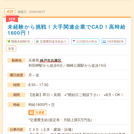
未読
掲載日
2026/08/07
NEW
未経験から挑戦！大手関連企業でCAD！高時給
1600円！
職種未経験OK
交通費別途支給あり
土日祝日が休み
WEB登録OK
派遣
兵庫県
神戸市兵庫区
勤務地
和田岬駅から徒歩5分／御崎公園駅から徒歩14分
月～金
曜日頻度
8:30～17:30
時間
【急募】即日～長期 ※*開始日ご相談下さい ※8月～OK！
期間
時給1600円＋交
時給
交通費
*交通費支給(規定有・月額上限3万円迄)
ＣＡＤ（土木・建築・設備）
仕事内容