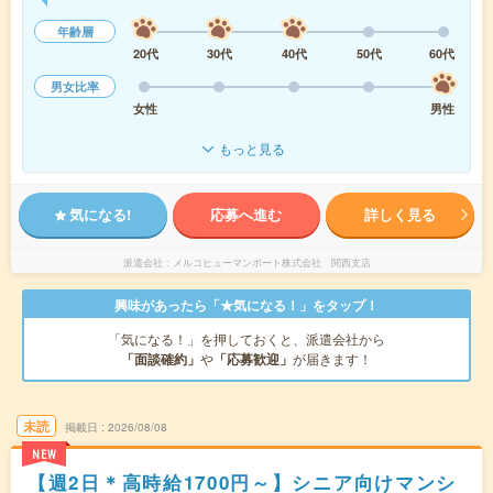
年齢層
20代
30代
40代
50代
60代
男女比率
女性
男性
もっと見る
気になる!
応募へ進む
詳しく見る
派遣会社
メルコヒューマンポート株式会社 関西支店
興味があったら「★気になる！」をタップ！
「気になる！」を押しておくと、派遣会社から
「面談確約」
や
「応募歓迎」
が届きます！
未読
掲載日
2026/08/08
NEW
【週2日＊高時給1700円～】シニア向けマンシ