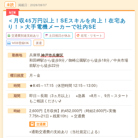
未読
掲載日
2026/08/07
NEW
＜月収45万円以上！SEスキルを向上！在宅あ
り！＞大手電機メーカーで社内SE
交通費別途支給あり
土日祝日が休み
在宅・リモート
WEB登録OK
派遣
兵庫県
神戸市兵庫区
勤務地
和田岬駅から徒歩9分／御崎公園駅から徒歩18分／中央市場
前駅から徒歩22分
月～金
曜日頻度
★8:45～17:15（休憩時間 12:15～13:00）
時間
即日～長期（3ヵ月以上） ※急募 ○8月～、9月～スタート
期間
もご相談ください♪
2,600円【月収例】約452,000円（時給2,600円×実働
時給
7.75h×21日＋残業10h）＋交通費
交通費
○通勤交通費の支給あり（当社規定による）