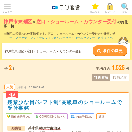
メニュー
気になる!
ログイン
検索
神戸市東灘区
×
窓口・ショールーム・カウンター受付
のお仕
事一覧
東灘区の派遣のお仕事情報です。窓口・ショールーム・カウンター受付のお仕事の他
に、
テレマーケティング・テレフォンオペレーター・コールセンター
、
販売（アパレ
ル・ファッション・コスメ）
、
営業・企画営業・ラウンダー
などを取り揃えていま
す。さらに、
短期
・
単発
などの期間や、
職種未経験OK
などのこだわり条件で絞り込ん
条件の変更
でいただけます。職種辞典：
窓口・ショールーム・カウンター受付のお仕事とは？と
神戸市東灘区 / 窓口・ショールーム・カウンター受付
は？
2
1,525
全
件
平均時給:
円
時給順
新着順
未読
掲載日
2026/08/05
NEW
残業少な目/シフト制*高級車のショールームで
受付事務
職種未経験OK
交通費別途支給あり
WEB登録OK
派遣
兵庫県
神戸市東灘区
勤務地