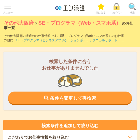
メニュー
気になる!
ログイン
検索
その他大阪府
×
SE・プログラマ（Web・スマホ系）
のお仕
事一覧
その他大阪府の派遣のお仕事情報です。SE・プログラマ（Web・スマホ系）のお仕事
の他に、
SE・プログラマ（ビジネスアプリケーション系）
、
テクニカルサポート・ヘ
ルプデスク
、
サーバ・ネットワークエンジニア
などを取り揃えています。さらに、
短
期
・
単発
などの期間や、
職種未経験OK
などのこだわり条件で絞り込んでいただけま
す。職種辞典：
SE・プログラマ（Web・スマホ系）のお仕事とは？とは？
検索した条件に合う
お仕事がありませんでした
条件を変更して再検索
検索条件を追加して絞り込む
こだわり
でお仕事情報を絞り込む