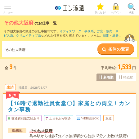
メニュー
気になる!
ログイン
検索
その他大阪府
のお仕事一覧
その他大阪府の派遣のお仕事情報です。
オフィスワーク・事務系
、
営業・販売・サー
ビス系
、
クリエイティブ系
などのお仕事を取り揃えています。さらに、
短期
・
単発
な
どの期間や、
職種未経験OK
などのこだわり条件で絞り込んでいただけます。
条件の変更
その他大阪府
3
1,533
全
件
平均時給:
円
時給順
新着順
未読
掲載日
2026/08/07
NEW
【16時で退勤社員食堂〇】家庭との両立！カン
タン事務
交通費別途支給あり
土日祝日が休み
WEB登録OK
派遣
その他大阪府
勤務地
島本駅から徒歩7分／水無瀬駅から徒歩12分／上牧(大阪府)