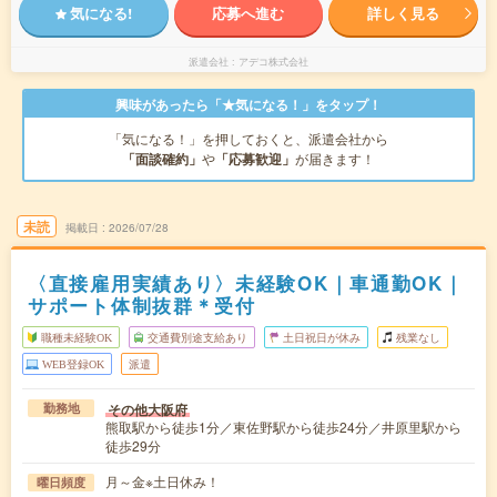
気になる!
応募へ進む
詳しく見る
派遣会社
アデコ株式会社
興味があったら「★気になる！」をタップ！
「気になる！」を押しておくと、派遣会社から
「面談確約」
や
「応募歓迎」
が届きます！
未読
掲載日
2026/07/28
〈直接雇用実績あり〉未経験OK｜車通勤OK｜
サポート体制抜群＊受付
職種未経験OK
交通費別途支給あり
土日祝日が休み
残業なし
WEB登録OK
派遣
その他大阪府
勤務地
熊取駅から徒歩1分／東佐野駅から徒歩24分／井原里駅から
徒歩29分
月～金※土日休み！
曜日頻度