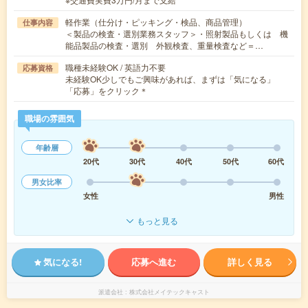
軽作業（仕分け・ピッキング・検品、商品管理）
仕事内容
＜製品の検査・選別業務スタッフ＞・照射製品もしくは 機
能品製品の検査・選別 外観検査、重量検査など＝…
職種未経験OK / 英語力不要
応募資格
未経験OK少しでもご興味があれば、まずは「気になる」
「応募」をクリック＊
職場の雰囲気
年齢層
20代
30代
40代
50代
60代
男女比率
女性
男性
もっと見る
気になる!
応募へ進む
詳しく見る
派遣会社
株式会社メイテックキャスト