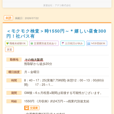
派遣会社
アデコ株式会社
未読
掲載日
2026/07/22
＜モクモク検査＞時1550円～＊嬉しい昼食300
円！社バス有
職種未経験OK
交通費別途支給あり
土日祝日が休み
WEB登録OK
派遣
その他大阪府
勤務地
熊取駅から徒歩20分
月～金曜日
曜日頻度
8：40～17：25(実働7.75時間) 休憩12：00～13：00(60分
時間
間) 17：25～1…
GW後～6ヵ月程度※期間は前後する可能性がございます。
期間
1550円 《月収例》約24万円～+残業代別途支給
時給
交通費
※交通費実費3万円/月まで支給