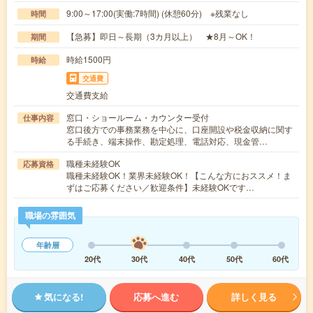
9:00～17:00(実働:7時間) (休憩60分) ※残業なし
時間
【急募】即日～長期（3カ月以上） ★8月～OK！
期間
時給1500円
時給
交通費
交通費支給
窓口・ショールーム・カウンター受付
仕事内容
窓口後方での事務業務を中心に、口座開設や税金収納に関す
る手続き、端末操作、勘定処理、電話対応、現金管…
職種未経験OK
応募資格
職種未経験OK！業界未経験OK！【こんな方におススメ！ま
ずはご応募ください／歓迎条件】未経験OKです…
職場の雰囲気
年齢層
20代
30代
40代
50代
60代
気になる!
応募へ進む
詳しく見る