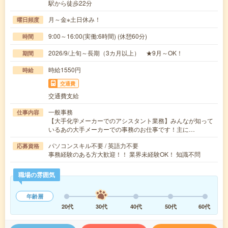
駅から徒歩22分
月～金※土日休み！
曜日頻度
9:00～16:00(実働:6時間) (休憩60分)
時間
2026/9/上旬～長期（3カ月以上） ★9月～OK！
期間
時給1550円
時給
交通費
交通費支給
一般事務
仕事内容
【大手化学メーカーでのアシスタント業務】みんなが知って
いるあの大手メーカーでの事務のお仕事です！主に…
パソコンスキル不要 / 英語力不要
応募資格
事務経験のある方大歓迎！！ 業界未経験OK！ 知識不問
職場の雰囲気
年齢層
20代
30代
40代
50代
60代