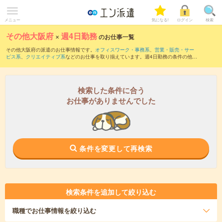
メニュー
気になる!
ログイン
検索
その他大阪府
×
週4日勤務
のお仕事一覧
その他大阪府の派遣のお仕事情報です。
オフィスワーク・事務系
、
営業・販売・サー
ビス系
、
クリエイティブ系
などのお仕事を取り揃えています。週4日勤務の条件の他
に、
交通費別途支給あり
、
職種未経験OK
、
友だちと一緒の応募OK
などのこだわり条
件も取り揃えています。
検索した条件に合う
お仕事がありませんでした
条件を変更して再検索
検索条件を追加して絞り込む
職種
でお仕事情報を絞り込む