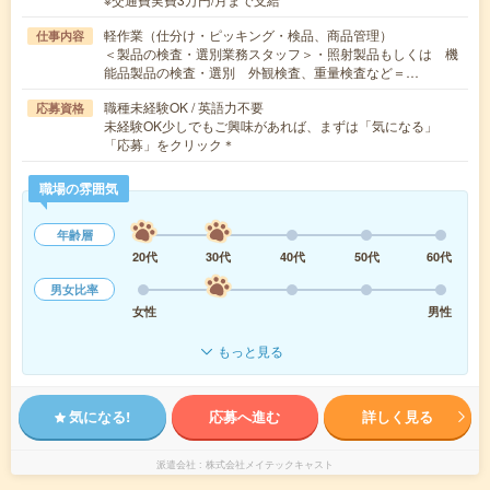
軽作業（仕分け・ピッキング・検品、商品管理）
仕事内容
＜製品の検査・選別業務スタッフ＞・照射製品もしくは 機
能品製品の検査・選別 外観検査、重量検査など＝…
職種未経験OK / 英語力不要
応募資格
未経験OK少しでもご興味があれば、まずは「気になる」
「応募」をクリック＊
職場の雰囲気
年齢層
20代
30代
40代
50代
60代
男女比率
女性
男性
もっと見る
気になる!
応募へ進む
詳しく見る
派遣会社
株式会社メイテックキャスト