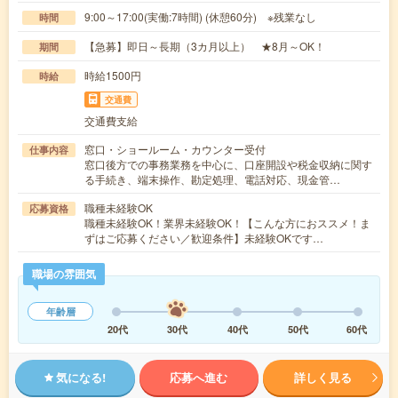
9:00～17:00(実働:7時間) (休憩60分) ※残業なし
時間
【急募】即日～長期（3カ月以上） ★8月～OK！
期間
時給1500円
時給
交通費
交通費支給
窓口・ショールーム・カウンター受付
仕事内容
窓口後方での事務業務を中心に、口座開設や税金収納に関す
る手続き、端末操作、勘定処理、電話対応、現金管…
職種未経験OK
応募資格
職種未経験OK！業界未経験OK！【こんな方におススメ！ま
ずはご応募ください／歓迎条件】未経験OKです…
職場の雰囲気
年齢層
20代
30代
40代
50代
60代
気になる!
応募へ進む
詳しく見る