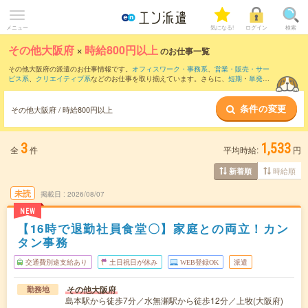
メニュー
気になる!
ログイン
検索
その他大阪府
×
時給800円以上
のお仕事一覧
その他大阪府の派遣のお仕事情報です。
オフィスワーク・事務系
、
営業・販売・サー
ビス系
、
クリエイティブ系
などのお仕事を取り揃えています。さらに、
短期
・
単発
な
どの期間や、
職種未経験OK
などのこだわり条件で絞り込んでいただけます。
条件の変更
時給
1200円以上
・
1800円以上
の求人はこちら
その他大阪府 / 時給800円以上
当サイトでは法令を遵守し、最低賃金以上の求人のみを掲載しています。
3
1,533
全
件
平均時給:
円
時給順
新着順
未読
掲載日
2026/08/07
NEW
【16時で退勤社員食堂〇】家庭との両立！カン
タン事務
交通費別途支給あり
土日祝日が休み
WEB登録OK
派遣
その他大阪府
勤務地
島本駅から徒歩7分／水無瀬駅から徒歩12分／上牧(大阪府)