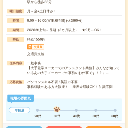
駅から徒歩22分
月～金※土日休み！
曜日頻度
9:00～16:00(実働:6時間) (休憩60分)
時間
2026/9/上旬～長期（3カ月以上） ★9月～OK！
期間
時給1550円
時給
交通費
交通費支給
一般事務
仕事内容
【大手化学メーカーでのアシスタント業務】みんなが知って
いるあの大手メーカーでの事務のお仕事です！主に…
パソコンスキル不要 / 英語力不要
応募資格
事務経験のある方大歓迎！！ 業界未経験OK！ 知識不問
職場の雰囲気
年齢層
20代
30代
40代
50代
60代