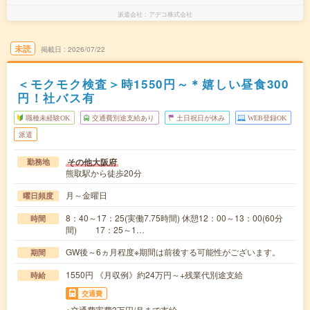
派遣会社
アデコ株式会社
未読
掲載日
2026/07/22
＜モクモク検査＞時1550円～＊嬉しい昼食300
円！社バス有
職種未経験OK
交通費別途支給あり
土日祝日が休み
WEB登録OK
派遣
その他大阪府
勤務地
熊取駅から徒歩20分
月～金曜日
曜日頻度
8：40～17：25(実働7.75時間) 休憩12：00～13：00(60分
時間
間) 17：25～1…
GW後～6ヵ月程度※期間は前後する可能性がございます。
期間
1550円 《月収例》約24万円～+残業代別途支給
時給
交通費
※交通費実費3万円/月まで支給