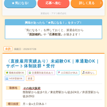
気になる!
応募へ進む
詳しく見る
派遣会社
アデコ株式会社
興味があったら「★気になる！」をタップ！
「気になる！」を押しておくと、派遣会社から
「面談確約」
や
「応募歓迎」
が届きます！
未読
掲載日
2026/07/28
〈直接雇用実績あり〉未経験OK｜車通勤OK｜
サポート体制抜群＊受付
職種未経験OK
交通費別途支給あり
土日祝日が休み
残業なし
WEB登録OK
派遣
その他大阪府
勤務地
熊取駅から徒歩1分／東佐野駅から徒歩24分／井原里駅から
徒歩29分
月～金※土日休み！
曜日頻度