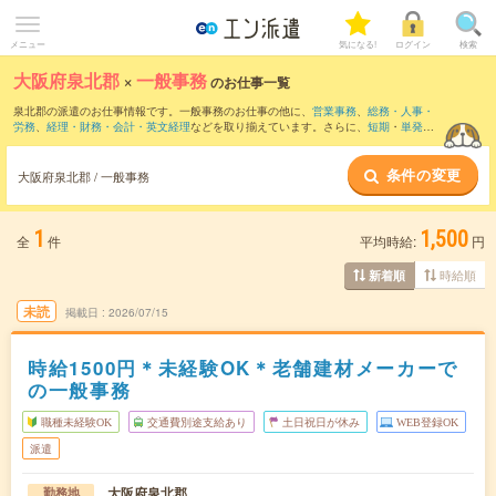
メニュー
気になる!
ログイン
検索
大阪府泉北郡
×
一般事務
のお仕事一覧
泉北郡の派遣のお仕事情報です。一般事務のお仕事の他に、
営業事務
、
総務・人事・
労務
、
経理・財務・会計・英文経理
などを取り揃えています。さらに、
短期
・
単発
な
どの期間や、
職種未経験OK
などのこだわり条件で絞り込んでいただけます。職種辞
典：
一般事務のお仕事とは？とは？
条件の変更
大阪府泉北郡 / 一般事務
1
1,500
全
件
平均時給:
円
時給順
新着順
未読
掲載日
2026/07/15
時給1500円＊未経験OK＊老舗建材メーカーで
の一般事務
職種未経験OK
交通費別途支給あり
土日祝日が休み
WEB登録OK
派遣
大阪府泉北郡
勤務地