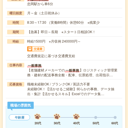
忠岡駅から車6分
月～金（土日祝休み）
曜日頻度
8:30～17:30 （実働8時間）休憩60分 ※残業少
時間
【急募】即日～長期 ※スタート日相談OK！
期間
時給1500円 ※月収例 240000円～
時給
交通費
交通費規定に基づき交通費支給
一般事務
仕事内容
【老舗建材メーカーでの
】ロジスティック管理業
一般事務
務・建材の配送事務全般・配車、伝票処理、出荷指示…
職種未経験OK / ブランクOK / 英語力不要
応募資格
未経験OK！【活かせるご経験】何らかの事務、データ抽
出・集計【活かせるスキル】Excelでのデータ集…
職場の雰囲気
年齢層
20代
30代
40代
50代
60代