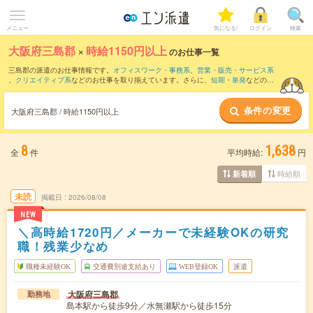
メニュー
気になる!
ログイン
検索
大阪府三島郡
×
時給1150円以上
のお仕事一覧
三島郡の派遣のお仕事情報です。
オフィスワーク・事務系
、
営業・販売・サービス系
、
クリエイティブ系
などのお仕事を取り揃えています。さらに、
短期
・
単発
などの期
間や、
職種未経験OK
などのこだわり条件で絞り込んでいただけます。
条件の変更
時給
1200円以上
・
1800円以上
の求人はこちら
大阪府三島郡 / 時給1150円以上
当サイトでは法令を遵守し、最低賃金以上の求人のみを掲載しています。
8
1,638
全
件
平均時給:
円
時給順
新着順
未読
掲載日
2026/08/08
NEW
＼高時給1720円／メーカーで未経験OKの研究
職！残業少なめ
職種未経験OK
交通費別途支給あり
WEB登録OK
派遣
大阪府三島郡
勤務地
島本駅から徒歩9分／水無瀬駅から徒歩15分