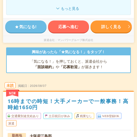
もっと見る
気になる!
応募へ進む
詳しく見る
派遣会社
マンパワーグループ株式会社
興味があったら「★気になる！」をタップ！
「気になる！」を押しておくと、派遣会社から
「面談確約」
や
「応募歓迎」
が届きます！
未読
掲載日
2026/08/07
NEW
16時までの時短！大手メーカーで一般事務！高
時給1650円
交通費別途支給あり
土日祝日が休み
残業なし
WEB登録OK
派遣
大阪府三島郡
勤務地