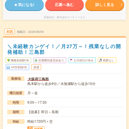
気になる!
応募へ進む
詳しく見る
派遣会社
株式会社エーティーエス
未読
掲載日
2026/08/05
＼未経験カンゲイ！／月27万～！残業なしの開
発補助！三島郡
職種未経験OK
交通費別途支給あり
土日祝日が休み
残業なし
WEB登録OK
派遣
大阪府三島郡
勤務地
島本駅から徒歩9分／水無瀬駅から徒歩15分
月～金
曜日頻度
9:00～17:30
時間
【急募】即日～長期
期間
時給1720円＋交
時給
交通費