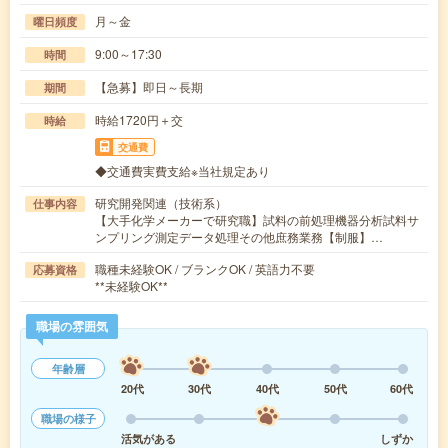
月～金
曜日頻度
9:00～17:30
時間
【急募】即日～長期
期間
時給1720円＋交
時給
交通費
◆交通費実費支給※当社規定あり
研究開発関連（技術系）
仕事内容
【大手化学メーカーで研究職】試料の前処理機器分析試料サ
ンプリング測定データ処理その他庶務業務【制服】…
職種未経験OK / ブランクOK / 英語力不要
応募資格
**未経験OK**
職場の雰囲気
年齢層
20代
30代
40代
50代
60代
職場の様子
活気がある
しずか