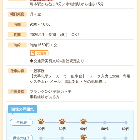
島本駅から徒歩9分／水無瀬駅から徒歩15分
月～金
曜日頻度
9:00～16:00
時間
2026/9/1～長期 ※9月～OK！
期間
時給1650円＋交
時給
交通費
◆交通費実費支給※当社規定あり
一般事務
仕事内容
【大手化学メーカーで一般事務】・データ入力(Excel、専用
システム)・メール、電話対応・その他庶務…
ブランクOK / 英語力不要
応募資格
事務経験がある方
職場の雰囲気
年齢層
20代
30代
40代
50代
60代
職場の様子