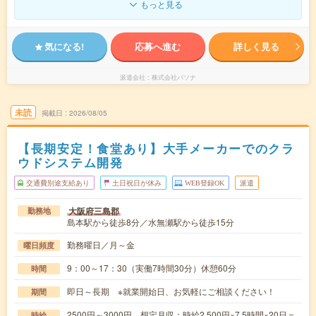
もっと見る
気になる!
応募へ進む
詳しく見る
派遣会社
株式会社パソナ
未読
掲載日
2026/08/05
【長期安定！食堂あり】大手メーカーでのクラ
ウドシステム開発
交通費別途支給あり
土日祝日が休み
WEB登録OK
派遣
大阪府三島郡
勤務地
島本駅から徒歩8分／水無瀬駅から徒歩15分
勤務曜日／月～金
曜日頻度
9：00～17：30（実働7時間30分）休憩60分
時間
即日～長期 ※就業開始日、お気軽にご相談ください！
期間
2500円～3000円 想定月収：時給2,500円×7.5時間×20日＝
時給