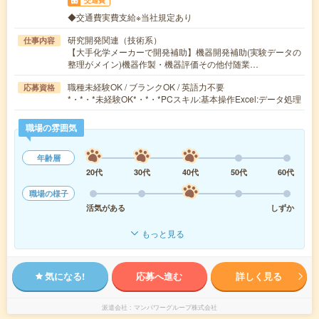
◆交通費実費支給※当社規定あり
研究開発関連（技術系）
仕事内容
【大手化学メーカーで開発補助】機器開発補助(実験データの
整理がメイン)機器作製・機器評価その他付随業…
職種未経験OK / ブランクOK / 英語力不要
応募資格
*・*・*未経験OK*・*・*PCスキル:基本操作Excel:データ処理
職場の雰囲気
年齢層
20代
30代
40代
50代
60代
職場の様子
活気がある
しずか
もっと見る
気になる!
応募へ進む
詳しく見る
派遣会社
マンパワーグループ株式会社