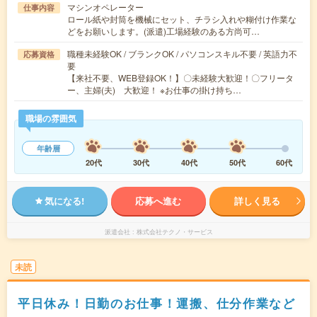
マシンオペレーター
仕事内容
ロール紙や封筒を機械にセット、チラシ入れや糊付け作業な
どをお願いします。(派遣)工場経験のある方尚可…
職種未経験OK / ブランクOK / パソコンスキル不要 / 英語力不
応募資格
要
【来社不要、WEB登録OK！】〇未経験大歓迎！〇フリータ
ー、主婦(夫) 大歓迎！ ※お仕事の掛け持ち…
職場の雰囲気
年齢層
20代
30代
40代
50代
60代
気になる!
応募へ進む
詳しく見る
派遣会社
株式会社テクノ・サービス
未読
平日休み！日勤のお仕事！運搬、仕分作業など