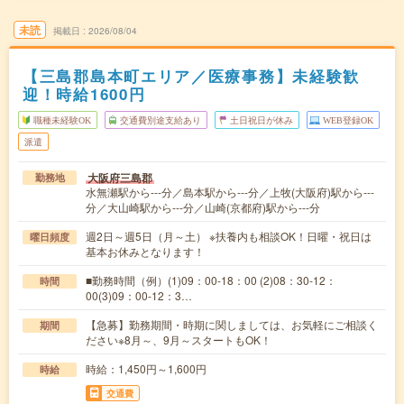
未読
掲載日
2026/08/04
【三島郡島本町エリア／医療事務】未経験歓
迎！時給1600円
職種未経験OK
交通費別途支給あり
土日祝日が休み
WEB登録OK
派遣
大阪府三島郡
勤務地
水無瀬駅から---分／島本駅から---分／上牧(大阪府)駅から---
分／大山崎駅から---分／山崎(京都府)駅から---分
週2日～週5日（月～土） ※扶養内も相談OK！日曜・祝日は
曜日頻度
基本お休みとなります！
■勤務時間（例）(1)09：00-18：00 (2)08：30-12：
時間
00(3)09：00-12：3…
【急募】勤務期間・時期に関しましては、お気軽にご相談く
期間
ださい※8月～、9月～スタートもOK！
時給：1,450円～1,600円
時給
交通費