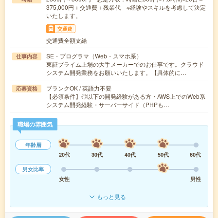
375,000円＋交通費＋残業代 ※経験やスキルを考慮して決定
いたします。
交通費
交通費全額支給
SE・プログラマ（Web・スマホ系）
仕事内容
東証プライム上場の大手メーカーでのお仕事です。クラウド
システム開発業務をお願いいたします。【具体的に…
ブランクOK / 英語力不要
応募資格
【必須条件】◎以下の開発経験がある方・AWS上でのWeb系
システム開発経験・サーバーサイド（PHPも…
職場の雰囲気
年齢層
20代
30代
40代
50代
60代
男女比率
女性
男性
もっと見る