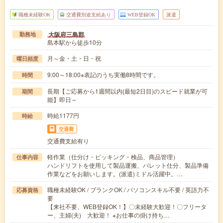
職種未経験OK
交通費別途支給あり
WEB登録OK
派遣
大阪府三島郡
勤務地
島本駅から徒歩10分
月～金・土・日・祝
曜日頻度
9:00～18:00※表記のうち実働8時間です。
時間
長期【ご応募から1週間以内(最短2日目)のスピード就業が可
期間
能】即日～
時給1177円
時給
交通費
交通費支給有り
軽作業（仕分け・ピッキング・検品、商品管理）
仕事内容
ハンドリフトを使用して製品運搬、パレット仕分、製品準備
作業などをお願いします。(派遣)ミドル活躍中。…
職種未経験OK / ブランクOK / パソコンスキル不要 / 英語力不
応募資格
要
【来社不要、WEB登録OK！】〇未経験大歓迎！〇フリータ
ー、主婦(夫) 大歓迎！ ※お仕事の掛け持ち…