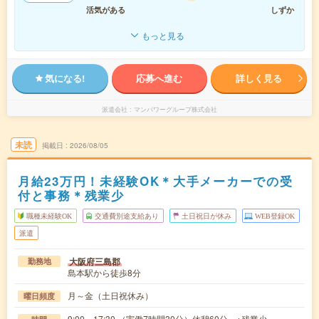
活気がある
しずか
もっと見る
気になる!
応募へ進む
詳しく見る
派遣会社
マンパワーグループ株式会社
未読
掲載日
2026/08/05
月給23万円！未経験OK＊大手メーカーでの受
付と事務＊残業少
職種未経験OK
交通費別途支給あり
土日祝日が休み
WEB登録OK
派遣
大阪府三島郡
勤務地
島本駅から徒歩8分
月～金（土日祝休み）
曜日頻度
9:00～17:30 （実働7時間30分）休憩60分 ※残業少