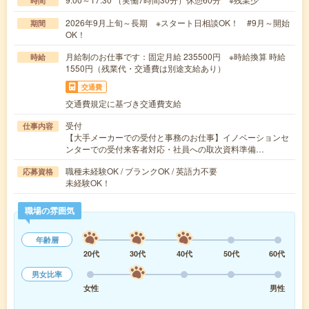
時間
2026年9月上旬～長期 ※スタート日相談OK！ #9月～開始
期間
OK！
月給制のお仕事です：固定月給 235500円 ※時給換算 時給
時給
1550円（残業代・交通費は別途支給あり）
交通費
交通費規定に基づき交通費支給
受付
仕事内容
【大手メーカーでの受付と事務のお仕事】イノベーションセ
ンターでの受付来客者対応・社員への取次資料準備…
職種未経験OK / ブランクOK / 英語力不要
応募資格
未経験OK！
職場の雰囲気
年齢層
20代
30代
40代
50代
60代
男女比率
女性
男性