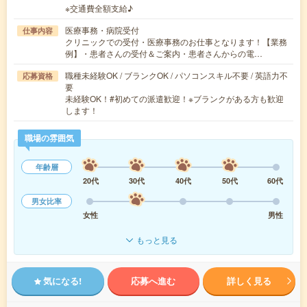
※交通費全額支給♪
医療事務・病院受付
仕事内容
クリニックでの受付・医療事務のお仕事となります！【業務
例】・患者さんの受付＆ご案内・患者さんからの電…
職種未経験OK / ブランクOK / パソコンスキル不要 / 英語力不
応募資格
要
未経験OK！#初めての派遣歓迎！※ブランクがある方も歓迎
します！
職場の雰囲気
年齢層
20代
30代
40代
50代
60代
男女比率
女性
男性
もっと見る
気になる!
応募へ進む
詳しく見る