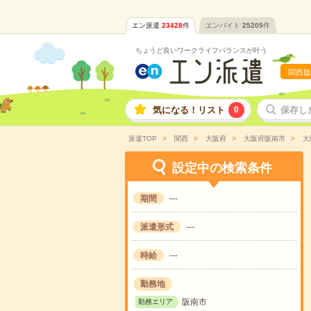
エン派遣
23428
件
エンバイト
25205
件
ちょうど良いワークライフバランスが叶う
関西版
気になる！リスト
0
保存し
派遣TOP
関西
大阪府
大阪府阪南市
大
設定中の検索条件
期間
---
派遣形式
---
時給
---
勤務地
阪南市
勤務エリア