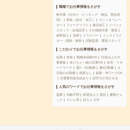
職種でお仕事情報をさがす
軽作業（仕分け・ピッキング・検品、商品管
理）
製造（組立・加工）
マシンオペレー
ター
フォークリフト
食品加工
イベント
スタッフ・会場設営
その他軽作業・製造
材料投入
清掃
ドライバー
インストラク
ター・講師・教師
試験監督・選挙スタッフ
こだわりでお仕事情報をさがす
短期
単発
職種未経験OK
10名以上の大
量募集
友だちと一緒の応募OK
在宅・リモ
ートワーク
週2～3日勤務
週4日勤務
土
日祝のみ勤務
残業なし
副業・WワークOK
交通費別途支給あり
語学力が活かせる
人気のワードでお仕事情報をさがす
急募
年齢不問
財団法人
英語
書類チェ
ック
テレビ局
封入
大学