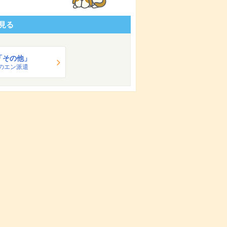
見る
「その他」
のエン派遣