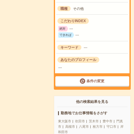
職種
その他
こだわりINDEX
---
絶対
---
できれば
キーワード
---
あなたのプロフィール
---
条件の変更
他の検索結果を見る
勤務地でお仕事情報をさがす
東大阪市
吹田市
茨木市
豊中市
門真
市
高槻市
八尾市
枚方市
守口市
岸
和田市