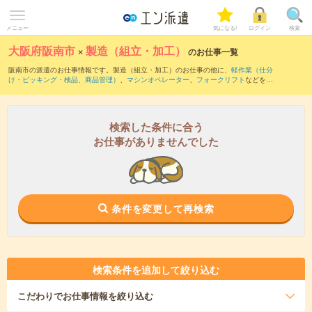
メニュー
気になる!
ログイン
検索
大阪府阪南市
×
製造（組立・加工）
のお仕事一覧
阪南市の派遣のお仕事情報です。製造（組立・加工）のお仕事の他に、
軽作業（仕分
け・ピッキング・検品、商品管理）
、
マシンオペレーター
、
フォークリフト
などを取
り揃えています。さらに、
短期
・
単発
などの期間や、
職種未経験OK
などのこだわり条
件で絞り込んでいただけます。職種辞典：
製造（組立・加工）のお仕事とは？とは？
検索した条件に合う
お仕事がありませんでした
条件を変更して再検索
検索条件を追加して絞り込む
こだわり
でお仕事情報を絞り込む