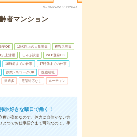
No.MNPWW1001329-24
高齢者マンション
新卒OK
10名以上の大量募集
複数名募集
0歳以上活躍
しゅふ歓迎
WEB登録OK
16時前までの仕事
17時前までの仕事
副業・WワークOK
医療福祉
派遣多
電話対応なし
ルーティン
時間×好きな曜日で働く！
立度が高めなので、体力に自信がない方
ひとつでお仕事紹介まで可能なので、手