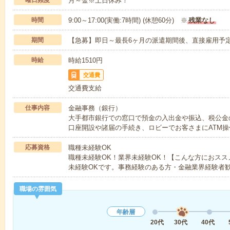
曜日頻度
月～金※土日休み！
時間
9:00～17:00(実働:7時間) (休憩60分) ※
残業なし
期間
【急募】即日～最長6ヶ月の派遣期間後、直接雇用予定
時給
時給1510円
交通費
交通費支給
仕事内容
金融事務（銀行）
大手都市銀行での窓口で預金の入出金や振込、税公金
口座開設や諸届の手続き、ロビーでお客さまにATM操
応募資格
職種未経験OK
職種未経験OK！業界未経験OK！【こんな方におス
未経験OKです。事務経験のある方・金融業界経験者
職場の雰囲気
年齢層
20代
30代
40代