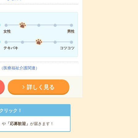
女性
男性
テキパキ
コツコツ
（医療福祉介護関連）
詳しく見る
クリック！
」
や
「応募歓迎」
が届きます！