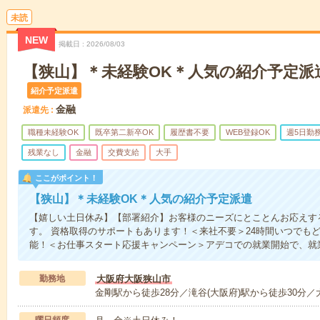
未読
NEW
掲載日
2026/08/03
【狭山】＊未経験OK＊人気の紹介予定派
紹介予定派遣
金融
派遣先
職種未経験OK
既卒第二新卒OK
履歴書不要
WEB登録OK
週5日勤
残業なし
金融
交費支給
大手
ここがポイント！
【狭山】＊未経験OK＊人気の紹介予定派遣
【嬉しい土日休み】【部署紹介】お客様のニーズにとことんお応えす
す。 資格取得のサポートもあります！＜来社不要＞24時間いつでも
能！＜お仕事スタート応援キャンペーン＞アデコでの就業開始で、就
勤務地
大阪府大阪狭山市
金剛駅から徒歩28分／滝谷(大阪府)駅から徒歩30分／