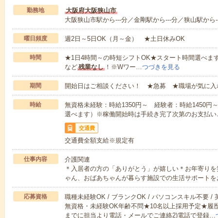
勤務地
大阪府大阪狭山市
大阪狭山市駅から---分／金剛駅から---分／狭山駅から--
曜日頻度
週2日～5日OK（月～金） ★土日休みOK
時間
★1日4時間～の時短シフトOK★スタート時間選べます！7:00～1
など
残業なし
！※Wワー…
つづきを見る
期間
開始日はご相談ください！ ★急募 ★職場が気に入
時給
無資格未経験：時給1350円～ 経験者：時給1450
選べます）※稼働開始時は手続き完了次第のお支払い
交通費
交通費全額支給※規定有
仕事内容
介護関連
＊入居者の方の「ありがとう」が嬉しい＊お年寄りを
ゃん、おばあちゃんが暮らす施設での生活サポートを
応募資格
職種未経験OK / ブランクOK / パソコンスキル不要 /
無資格・未経験OK年齢不問★10名以上採用予定★履
までに担当より電話・メールでご連絡2)電話で登録…