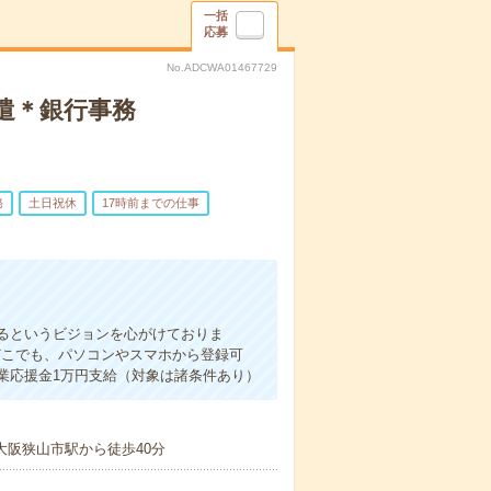
一括
応募
No.ADCWA01467729
遣＊銀行事務
務
土日祝休
17時前までの仕事
るというビジョンを心がけておりま
どこでも、パソコンやスマホから登録可
業応援金1万円支給（対象は諸条件あり）
大阪狭山市駅から徒歩40分