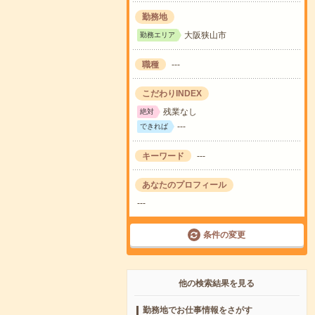
勤務地
大阪狭山市
勤務エリア
職種
---
こだわりINDEX
残業なし
絶対
---
できれば
キーワード
---
あなたのプロフィール
---
条件の変更
他の検索結果を見る
勤務地でお仕事情報をさがす