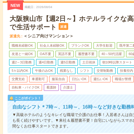
NEW
掲載日
2026/08/04
大阪狭山市【週2日～】ホテルライクな
で生活サポート
派遣
＜シニア向けマンション＞
派遣先
職種未経験OK
社会人未経験OK
ブランクOK
大学生歓迎
既卒第二
友達と一緒OK
OA不要
英語不要
履歴書不要
40～50代活躍
6
週2～3日勤務
週4日勤務
週5日勤務
土日祝休
朝10時以降スタート
5ｈ以内OK
午後のみOK
残業なし
シフト
交替制勤務
扶養控内
交費支給
車通勤可
服装自由
日払いOK
週払いOK
職場が禁煙
自転車・バイクOK
看護師
介護士
ここがポイント！
自由なシフト＊7時～、11時～、16時～など好きな勤務
▼高級ホテルのようなキレイな職場で介護のお仕事！入居者さんは自
も長く続けやすいです。▼来社＆履歴書不要！自宅にいながらスマホ
間なくお仕事スタートできます。