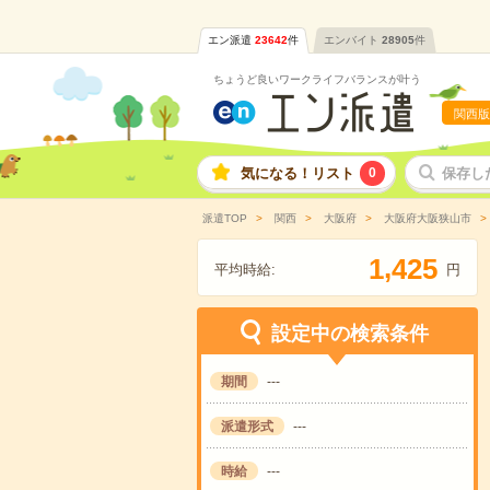
エン派遣
23642
件
エンバイト
28905
件
ちょうど良いワークライフバランスが叶う
関西版
気になる！リスト
0
保存し
派遣TOP
関西
大阪府
大阪府大阪狭山市
,
1
4
2
5
平均時給:
円
設定中の検索条件
期間
---
派遣形式
---
時給
---