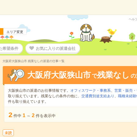
ヘル
エリア変更
た希望条件
お気に入りの派遣会社
大阪府大阪狭山市 残業なしの派遣の仕事一覧
大阪府大阪狭山市
残業なし
で
の
大阪狭山市の派遣のお仕事情報です。
オフィスワーク・事務系
、
営業・販売・
取り揃えています。残業なしの条件の他に、
交通費別途支給あり
、
職種未経験
件も取り揃えています。
2
1
2
件中
～
件を表示中
未読