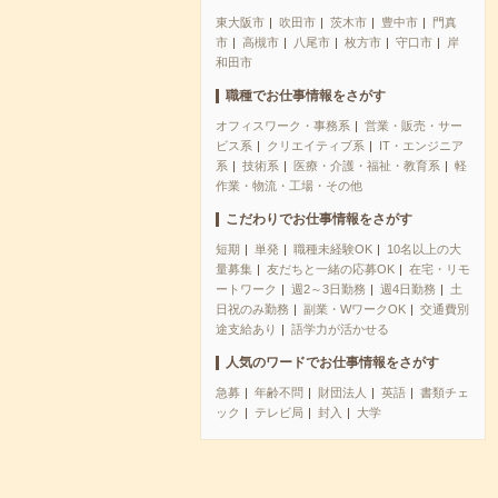
東大阪市
吹田市
茨木市
豊中市
門真
市
高槻市
八尾市
枚方市
守口市
岸
和田市
職種でお仕事情報をさがす
オフィスワーク・事務系
営業・販売・サー
ビス系
クリエイティブ系
IT・エンジニア
系
技術系
医療・介護・福祉・教育系
軽
作業・物流・工場・その他
こだわりでお仕事情報をさがす
短期
単発
職種未経験OK
10名以上の大
量募集
友だちと一緒の応募OK
在宅・リモ
ートワーク
週2～3日勤務
週4日勤務
土
日祝のみ勤務
副業・WワークOK
交通費別
途支給あり
語学力が活かせる
人気のワードでお仕事情報をさがす
急募
年齢不問
財団法人
英語
書類チェ
ック
テレビ局
封入
大学