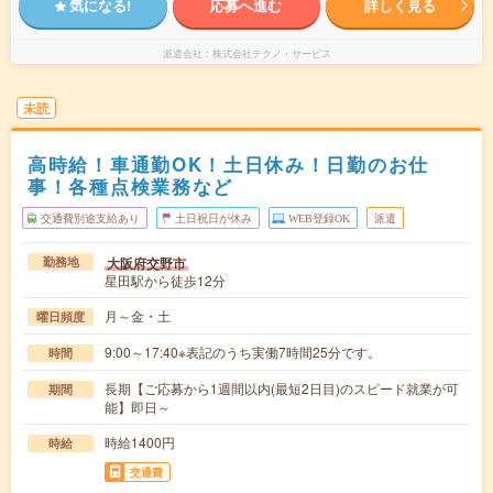
気になる!
応募へ進む
詳しく見る
派遣会社
株式会社テクノ・サービス
未読
高時給！車通勤OK！土日休み！日勤のお仕
事！各種点検業務など
交通費別途支給あり
土日祝日が休み
WEB登録OK
派遣
大阪府交野市
勤務地
星田駅から徒歩12分
月～金・土
曜日頻度
9:00～17:40※表記のうち実働7時間25分です。
時間
長期【ご応募から1週間以内(最短2日目)のスピード就業が可
期間
能】即日～
時給1400円
時給
交通費