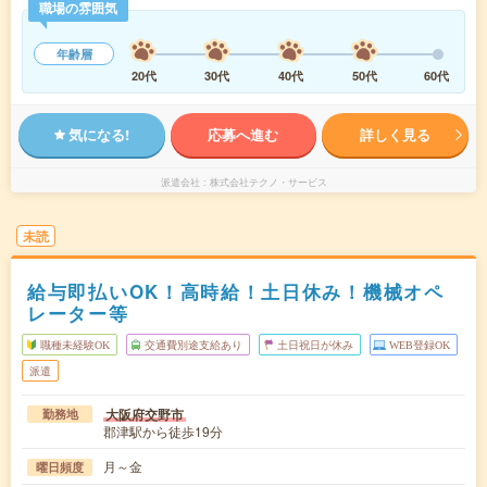
職場の雰囲気
年齢層
20代
30代
40代
50代
60代
気になる!
応募へ進む
詳しく見る
派遣会社
株式会社テクノ・サービス
未読
給与即払いOK！高時給！土日休み！機械オペ
レーター等
職種未経験OK
交通費別途支給あり
土日祝日が休み
WEB登録OK
派遣
大阪府交野市
勤務地
郡津駅から徒歩19分
月～金
曜日頻度