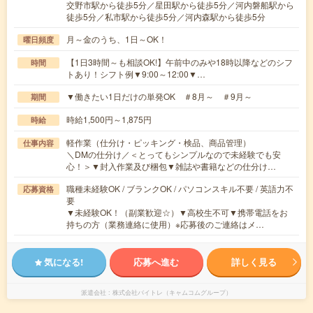
交野市駅から徒歩5分／星田駅から徒歩5分／河内磐船駅から
徒歩5分／私市駅から徒歩5分／河内森駅から徒歩5分
月～金のうち、1日～OK！
曜日頻度
【1日3時間～も相談OK!】午前中のみや18時以降などのシフ
時間
トあり！シフト例▼9:00～12:00▼…
▼働きたい1日だけの単発OK ＃8月～ ＃9月～
期間
時給1,500円～1,875円
時給
軽作業（仕分け・ピッキング・検品、商品管理）
仕事内容
＼DMの仕分け／＜とってもシンプルなので未経験でも安
心！＞▼封入作業及び梱包▼雑誌や書籍などの仕分け…
職種未経験OK / ブランクOK / パソコンスキル不要 / 英語力不
応募資格
要
▼未経験OK！（副業歓迎☆）▼高校生不可▼携帯電話をお
持ちの方（業務連絡に使用）※応募後のご連絡はメ…
気になる!
応募へ進む
詳しく見る
派遣会社
株式会社バイトレ（キャムコムグループ）