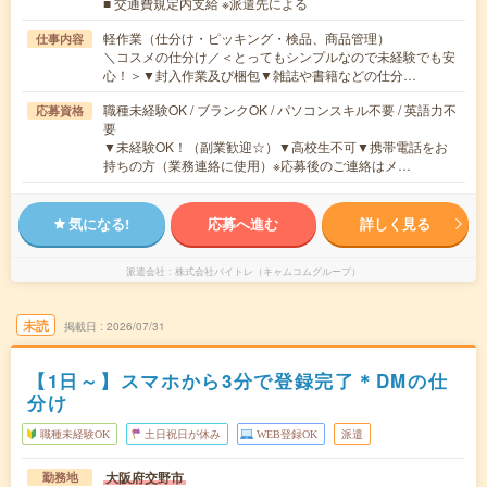
■ 交通費規定内支給 ※派遣先による
軽作業（仕分け・ピッキング・検品、商品管理）
仕事内容
＼コスメの仕分け／＜とってもシンプルなので未経験でも安
心！＞▼封入作業及び梱包▼雑誌や書籍などの仕分…
職種未経験OK / ブランクOK / パソコンスキル不要 / 英語力不
応募資格
要
▼未経験OK！（副業歓迎☆）▼高校生不可▼携帯電話をお
持ちの方（業務連絡に使用）※応募後のご連絡はメ…
気になる!
応募へ進む
詳しく見る
派遣会社
株式会社バイトレ（キャムコムグループ）
未読
掲載日
2026/07/31
【1日～】スマホから3分で登録完了＊DMの仕
分け
職種未経験OK
土日祝日が休み
WEB登録OK
派遣
大阪府交野市
勤務地