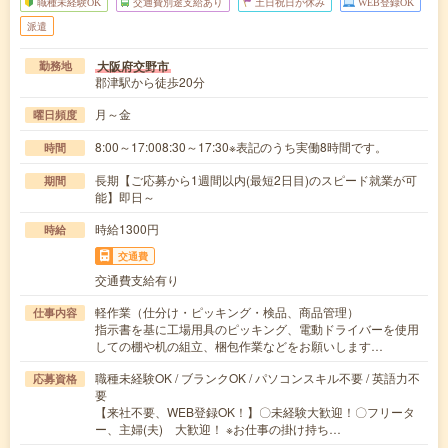
職種未経験OK
交通費別途支給あり
土日祝日が休み
WEB登録OK
派遣
大阪府交野市
勤務地
郡津駅から徒歩20分
月～金
曜日頻度
8:00～17:008:30～17:30※表記のうち実働8時間です。
時間
長期【ご応募から1週間以内(最短2日目)のスピード就業が可
期間
能】即日～
時給1300円
時給
交通費
交通費支給有り
軽作業（仕分け・ピッキング・検品、商品管理）
仕事内容
指示書を基に工場用具のピッキング、電動ドライバーを使用
しての棚や机の組立、梱包作業などをお願いします…
職種未経験OK / ブランクOK / パソコンスキル不要 / 英語力不
応募資格
要
【来社不要、WEB登録OK！】〇未経験大歓迎！〇フリータ
ー、主婦(夫) 大歓迎！ ※お仕事の掛け持ち…