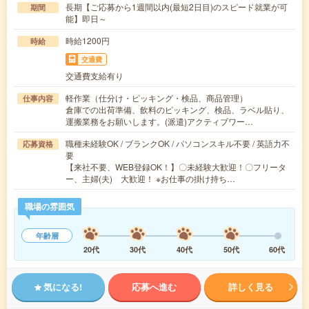
長期【ご応募から1週間以内(最短2日目)のスピード就業が可
期間
能】即日～
時給1200円
時給
交通費
交通費支給有り
軽作業（仕分け・ピッキング・検品、商品管理）
仕事内容
倉庫での出荷準備、飲料のピッキング、検品、ラベル貼り、
運搬業務をお願いします。(派遣)アクティブワー…
職種未経験OK / ブランクOK / パソコンスキル不要 / 英語力不
応募資格
要
【来社不要、WEB登録OK！】〇未経験大歓迎！〇フリータ
ー、主婦(夫) 大歓迎！ ※お仕事の掛け持ち…
職場の雰囲気
年齢層
20代
30代
40代
50代
60代
気になる!
応募へ進む
詳しく見る