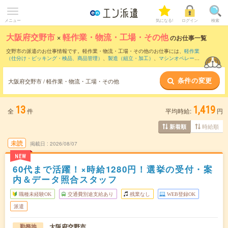
メニュー
気になる!
ログイン
検索
大阪府交野市
×
軽作業・物流・工場・その他
のお仕事一覧
交野市の派遣のお仕事情報です。軽作業・物流・工場・その他のお仕事には、
軽作業
（仕分け・ピッキング・検品、商品管理）
、
製造（組立・加工）
、
マシンオペレータ
ー
などがあります。さらに、
短期
・
単発
などの期間や、
職種未経験OK
などのこだわり
条件で絞り込んでいただけます。
条件の変更
大阪府交野市 / 軽作業・物流・工場・その他
13
1,419
全
件
平均時給:
円
時給順
新着順
未読
掲載日
2026/08/07
NEW
60代まで活躍！×時給1280円！選挙の受付・案
内＆データ照合スタッフ
職種未経験OK
交通費別途支給あり
残業なし
WEB登録OK
派遣
大阪府交野市
勤務地