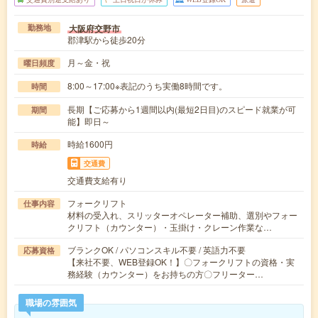
大阪府交野市
勤務地
郡津駅から徒歩20分
月～金・祝
曜日頻度
8:00～17:00※表記のうち実働8時間です。
時間
長期【ご応募から1週間以内(最短2日目)のスピード就業が可
期間
能】即日～
時給1600円
時給
交通費
交通費支給有り
フォークリフト
仕事内容
材料の受入れ、スリッターオペレーター補助、選別やフォー
クリフト（カウンター）・玉掛け・クレーン作業な…
ブランクOK / パソコンスキル不要 / 英語力不要
応募資格
【来社不要、WEB登録OK！】〇フォークリフトの資格・実
務経験（カウンター）をお持ちの方〇フリーター…
職場の雰囲気