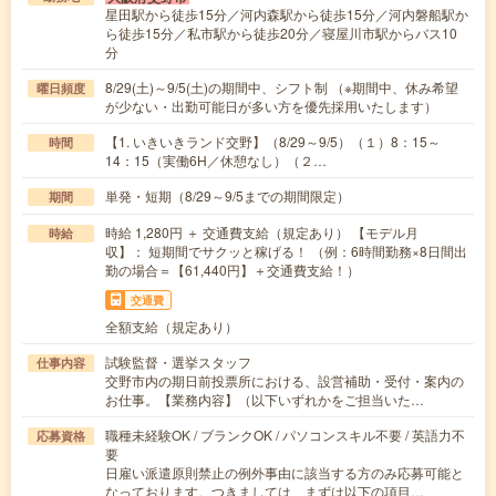
星田駅から徒歩15分／河内森駅から徒歩15分／河内磐船駅か
ら徒歩15分／私市駅から徒歩20分／寝屋川市駅からバス10
分
8/29(土)～9/5(土)の期間中、シフト制 （※期間中、休み希望
曜日頻度
が少ない・出勤可能日が多い方を優先採用いたします）
【1. いきいきランド交野】（8/29～9/5）（１）8：15～
時間
14：15（実働6H／休憩なし）（２…
単発・短期（8/29～9/5までの期間限定）
期間
時給 1,280円 ＋ 交通費支給（規定あり） 【モデル月
時給
収】： 短期間でサクッと稼げる！ （例：6時間勤務×8日間出
勤の場合＝【61,440円】＋交通費支給！）
交通費
全額支給（規定あり）
試験監督・選挙スタッフ
仕事内容
交野市内の期日前投票所における、設営補助・受付・案内の
お仕事。【業務内容】（以下いずれかをご担当いた…
職種未経験OK / ブランクOK / パソコンスキル不要 / 英語力不
応募資格
要
日雇い派遣原則禁止の例外事由に該当する方のみ応募可能と
なっております。つきましては、まずは以下の項目…