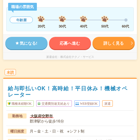
職場の雰囲気
年齢層
20代
30代
40代
50代
60代
気になる!
応募へ進む
詳しく見る
派遣会社
株式会社テクノ・サービス
未読
給与即払いOK！高時給！平日休み！機械オペ
レーター
職種未経験OK
交通費別途支給あり
WEB登録OK
派遣
大阪府交野市
勤務地
郡津駅から徒歩16分
月～金・土・日・祝 ※シフト制
曜日頻度