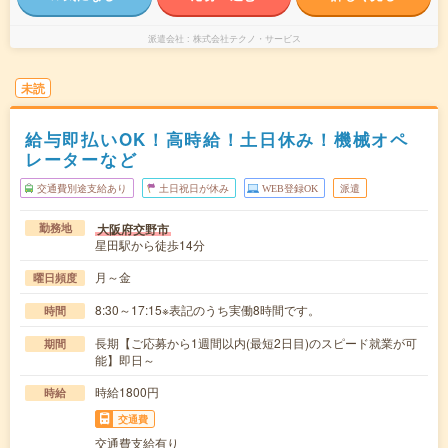
派遣会社
株式会社テクノ・サービス
未読
給与即払いOK！高時給！土日休み！機械オペ
レーターなど
交通費別途支給あり
土日祝日が休み
WEB登録OK
派遣
大阪府交野市
勤務地
星田駅から徒歩14分
月～金
曜日頻度
8:30～17:15※表記のうち実働8時間です。
時間
長期【ご応募から1週間以内(最短2日目)のスピード就業が可
期間
能】即日～
時給1800円
時給
交通費
交通費支給有り