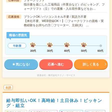
仕事内容
指示書を基にした工場用品（作業台など）のピッキング、フ
ォークリフト（立）での運搬・入出荷作業などをお…
ブランクOK / パソコンスキル不要 / 英語力不要
応募資格
【来社不要、WEB登録OK！】〇フォークリフトの資格・実
務経験をお持ちの方〇フリーター、主婦(夫) …
職場の雰囲気
年齢層
20代
30代
40代
50代
60代
気になる!
応募へ進む
詳しく見る
派遣会社
株式会社テクノ・サービス
未読
給与即払いOK！高時給！土日休み！ピッキン
グ・組立