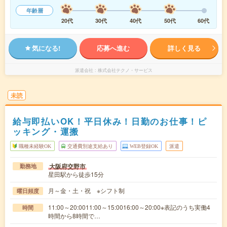
年齢層
20代
30代
40代
50代
60代
気になる!
応募へ進む
詳しく見る
派遣会社
株式会社テクノ・サービス
未読
給与即払いOK！平日休み！日勤のお仕事！ピ
ッキング・運搬
職種未経験OK
交通費別途支給あり
WEB登録OK
派遣
大阪府交野市
勤務地
星田駅から徒歩15分
月～金・土・祝 ※シフト制
曜日頻度
11:00～20:0011:00～15:0016:00～20:00※表記のうち実働4
時間
時間から8時間で…