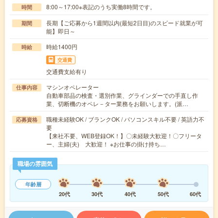
8:00～17:00※表記のうち実働8時間です。
時間
長期【ご応募から1週間以内(最短2日目)のスピード就業が可
期間
能】即日～
時給1400円
時給
交通費
交通費支給有り
マシンオペレーター
仕事内容
自動車部品の検査・選別作業、グラインダーでの手直し作
業、切断機のオペレ－ター業務をお願いします。(派…
職種未経験OK / ブランクOK / パソコンスキル不要 / 英語力不
応募資格
要
【来社不要、WEB登録OK！】〇未経験大歓迎！〇フリータ
ー、主婦(夫) 大歓迎！ ※お仕事の掛け持ち…
職場の雰囲気
年齢層
20代
30代
40代
50代
60代