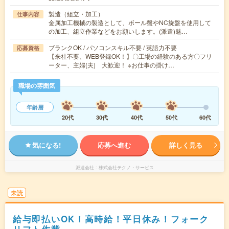
製造（組立・加工）
仕事内容
金属加工機械の製造として、ボール盤やNC旋盤を使用して
の加工、組立作業などをお願いします。(派遣)魅…
ブランクOK / パソコンスキル不要 / 英語力不要
応募資格
【来社不要、WEB登録OK！】〇工場の経験のある方〇フリ
ーター、主婦(夫) 大歓迎！ ※お仕事の掛け…
職場の雰囲気
年齢層
20代
30代
40代
50代
60代
気になる!
応募へ進む
詳しく見る
派遣会社
株式会社テクノ・サービス
未読
給与即払いOK！高時給！平日休み！フォーク
リフト作業