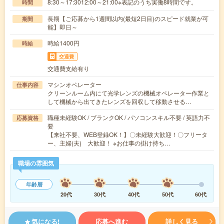
8:30～17:3012:00～21:00※表記のうち実働8時間です。
時間
長期【ご応募から1週間以内(最短2日目)のスピード就業が可
期間
能】即日～
時給1400円
時給
交通費
交通費支給有り
マシンオペレーター
仕事内容
クリーンルーム内にて光学レンズの機械オペレーター作業と
して機械から出てきたレンズを回収して移動させる…
職種未経験OK / ブランクOK / パソコンスキル不要 / 英語力不
応募資格
要
【来社不要、WEB登録OK！】〇未経験大歓迎！〇フリータ
ー、主婦(夫) 大歓迎！ ※お仕事の掛け持ち…
職場の雰囲気
年齢層
20代
30代
40代
50代
60代
気になる!
応募へ進む
詳しく見る