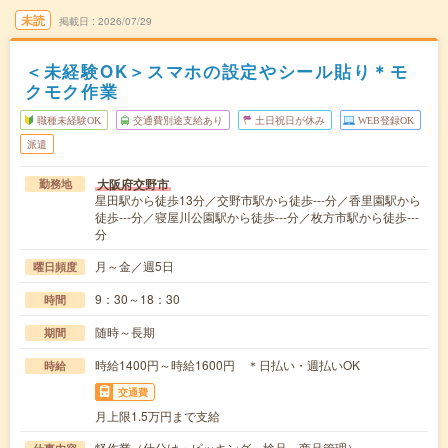
未読
掲載日
2026/07/29
＜未経験OK＞スマホの設定やシール貼り＊モ
クモク作業
職種未経験OK
交通費別途支給あり
土日祝日が休み
WEB登録OK
派遣
大阪府交野市
勤務地
星田駅から徒歩13分／交野市駅から徒歩---分／香里園駅から
徒歩---分／寝屋川公園駅から徒歩---分／枚方市駅から徒歩---
分
月～金／週5日
曜日頻度
9：30～18：30
時間
随時～長期
期間
時給1400円～時給1600円 ＊日払い・週払いOK
時給
交通費
月上限1.5万円まで支給
軽作業（仕分け・ピッキング・検品、商品管理）