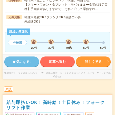
仕事内容
【スマートフォン・タブレット・モバイルルータ等の設定業
務】手順書がありますので、それに沿って業務すれ…
職種未経験OK / ブランクOK / 英語力不要
応募資格
未経験OK！
職場の雰囲気
年齢層
20代
30代
40代
50代
60代
気になる!
応募へ進む
詳しく見る
派遣会社
トランスコスモスパートナーズ株式会社（旧トランスコスモスフィールドマーケティング株
式会社）
未読
給与即払いOK！高時給！土日休み！フォーク
リフト作業
交通費別途支給あり
土日祝日が休み
WEB登録OK
派遣