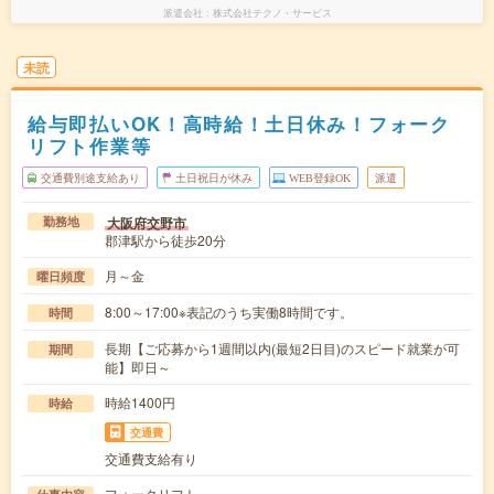
派遣会社
株式会社テクノ・サービス
未読
給与即払いOK！高時給！土日休み！フォーク
リフト作業等
交通費別途支給あり
土日祝日が休み
WEB登録OK
派遣
大阪府交野市
勤務地
郡津駅から徒歩20分
月～金
曜日頻度
8:00～17:00※表記のうち実働8時間です。
時間
長期【ご応募から1週間以内(最短2日目)のスピード就業が可
期間
能】即日～
時給1400円
時給
交通費
交通費支給有り
フォークリフト