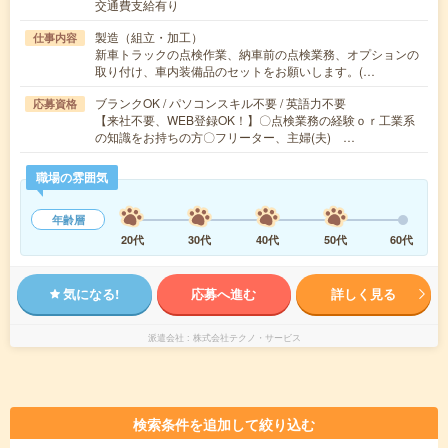
交通費支給有り
製造（組立・加工）
仕事内容
新車トラックの点検作業、納車前の点検業務、オプションの
取り付け、車内装備品のセットをお願いします。(…
ブランクOK / パソコンスキル不要 / 英語力不要
応募資格
【来社不要、WEB登録OK！】〇点検業務の経験ｏｒ工業系
の知識をお持ちの方〇フリーター、主婦(夫) …
職場の雰囲気
年齢層
20代
30代
40代
50代
60代
気になる!
応募へ進む
詳しく見る
派遣会社
株式会社テクノ・サービス
検索条件を追加して絞り込む