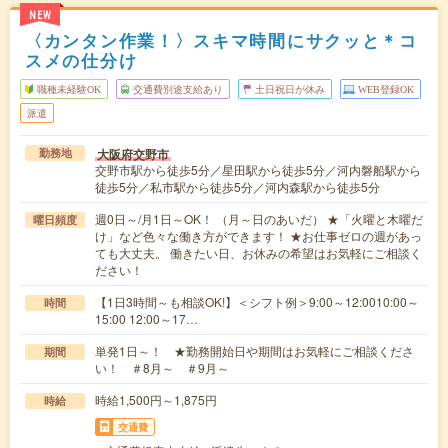
NEW
〈カンタン作業！〉スキマ時間にサクッと＊コ
スメの仕分け
職種未経験OK
交通費別途支給あり
土日祝日が休み
WEB登録OK
派遣
大阪府交野市
勤務地
交野市駅から徒歩5分／星田駅から徒歩5分／河内磐船駅から
徒歩5分／私市駅から徒歩5分／河内森駅から徒歩5分
週0日～/月1日～OK！ （月～日のあいだ） ★「火曜と木曜だ
曜日頻度
け」など色々な働き方ができます！ ★お仕事ゼロの週があっ
ても大丈夫。 働きたい日、お休みの希望はお気軽にご相談く
ださい！
【1日3時間～も相談OK!】＜シフト例＞9:00～12:0010:00～
時間
15:00 12:00～17…
単発1日～！ ★勤務開始日や期間はお気軽にご相談くださ
期間
い！ ＃8月～ ＃9月～
時給1,500円～1,875円
時給
交通費