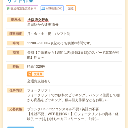
交通費別途支給あり
WEB登録OK
派遣
大阪府交野市
勤務地
星田駅から徒歩15分
月～金・土・祝 ※シフト制
曜日頻度
11:00～20:00※表記のうち実働8時間です。
時間
長期【ご応募から1週間以内(最短2日目)のスピード就業が可
期間
能】即日～
時給1320円
時給
交通費
交通費支給有り
フォークリフト
仕事内容
フォークリフトでの飲料のピッキング、ハンディ使用して棚
から商品をピッキング、積み替え作業などをお願い…
ブランクOK / パソコンスキル不要 / 英語力不要
応募資格
【来社不要、WEB登録OK！】〇フォークリフトの資格・経
験(リーチ)をお持ちの方〇フリーター、主婦(…