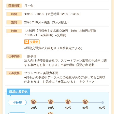
月～金
曜日頻度
★9:30～18:00（休憩時間 12:00～13:00）
時間
2026年10月～長期（3ヵ月以上）
期間
1,450円【月収例】約235,000円（時給1,450円×実働
時給
7.50h×21日+残業5h）+交通費
交通費
○通勤交通費の支給あり（当社規定による）
一般事務
仕事内容
法人向け携帯販売会社で、スマートフォン出荷の手続きに関
する事務をお願いします。出荷の際に必要な出荷業…
ブランクOK / 英語力不要
応募資格
●何らかの事務やデータ入力の経験がある方少しでもご興味
がある方は、お気軽に「★気になる！」をクリック…
職場の雰囲気
年齢層
20代
30代
40代
50代
60代