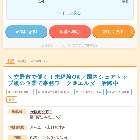
女性
男性
もっと見る
気になる!
応募へ進む
詳しく見る
派遣会社
パーソルテンプスタッフ株式会社
未読
掲載日
2026/07/29
＼交野市で働く！未経験OK／国内シェアトッ
プ級の企業で事務ワーク＠エルダー活躍中
職種未経験OK
交通費別途支給あり
土日祝日が休み
WEB登録OK
派遣
大阪府交野市
勤務地
星田駅から徒歩5分
月～金 ※土日祝休み
曜日頻度
8:30～17:00(休憩45分)
時間