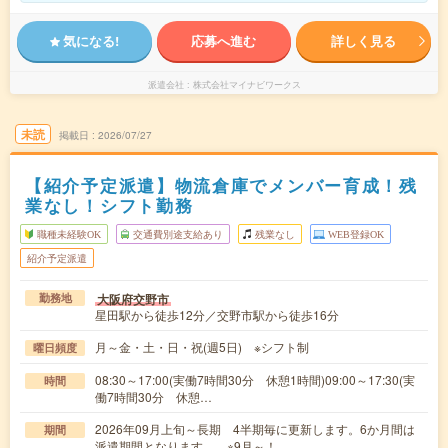
気になる!
応募へ進む
詳しく見る
派遣会社
株式会社マイナビワークス
未読
掲載日
2026/07/27
【紹介予定派遣】物流倉庫でメンバー育成！残
業なし！シフト勤務
職種未経験OK
交通費別途支給あり
残業なし
WEB登録OK
紹介予定派遣
大阪府交野市
勤務地
星田駅から徒歩12分／交野市駅から徒歩16分
月～金・土・日・祝(週5日) ※シフト制
曜日頻度
08:30～17:00(実働7時間30分 休憩1時間)09:00～17:30(実
時間
働7時間30分 休憩…
2026年09月上旬～長期 4半期毎に更新します。6か月間は
期間
派遣期間となります。 ※9月～！