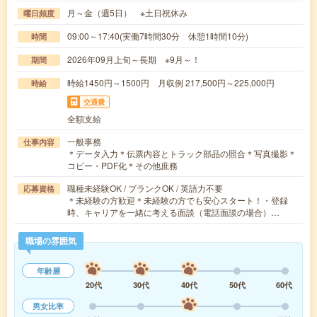
月～金（週5日） ※土日祝休み
曜日頻度
09:00～17:40(実働7時間30分 休憩1時間10分)
時間
2026年09月上旬～長期 ※9月～！
期間
時給1450円～1500円 月収例 217,500円～225,000円
時給
交通費
全額支給
一般事務
仕事内容
＊データ入力＊伝票内容とトラック部品の照合＊写真撮影＊
コピー・PDF化＊その他庶務
職種未経験OK / ブランクOK / 英語力不要
応募資格
＊未経験の方歓迎＊未経験の方でも安心スタート！・登録
時、キャリアを一緒に考える面談（電話面談の場合）…
職場の雰囲気
年齢層
20代
30代
40代
50代
60代
男女比率