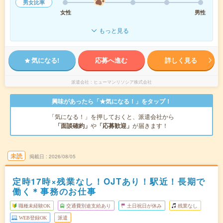
男女比率
女性
男性
もっと見る
気になる!
応募へ進む
詳しく見る
派遣会社
ヒューマンリソシア株式会社
興味があったら「★気になる！」をタップ！
「気になる！」を押しておくと、派遣会社から
「面談確約」
や
「応募歓迎」
が届きます！
未読
掲載日
2026/08/05
定時17時×残業なし！OJTあり！駅近！長期で
働く＊事務のお仕事
職種未経験OK
交通費別途支給あり
土日祝日が休み
残業なし
WEB登録OK
派遣