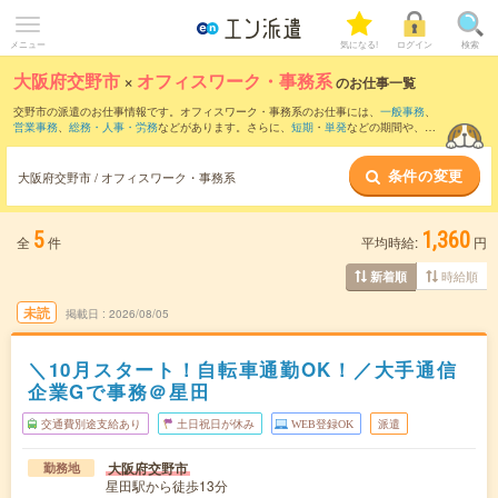
メニュー
気になる!
ログイン
検索
大阪府交野市
×
オフィスワーク・事務系
のお仕事一覧
交野市の派遣のお仕事情報です。オフィスワーク・事務系のお仕事には、
一般事務
、
営業事務
、
総務・人事・労務
などがあります。さらに、
短期
・
単発
などの期間や、
職
種未経験OK
などのこだわり条件で絞り込んでいただけます。
条件の変更
大阪府交野市 / オフィスワーク・事務系
5
1,360
全
件
平均時給:
円
時給順
新着順
未読
掲載日
2026/08/05
＼10月スタート！自転車通勤OK！／大手通信
企業Gで事務＠星田
交通費別途支給あり
土日祝日が休み
WEB登録OK
派遣
大阪府交野市
勤務地
星田駅から徒歩13分