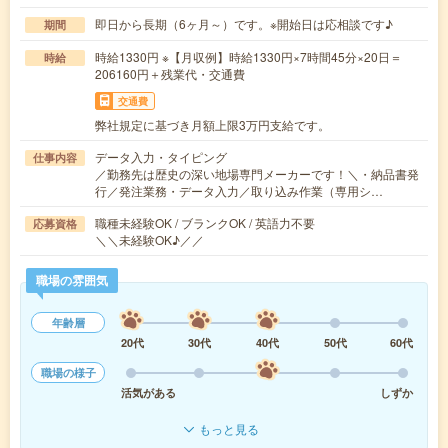
即日から長期（6ヶ月～）です。※開始日は応相談です♪
期間
時給1330円 ※【月収例】時給1330円×7時間45分×20日＝
時給
206160円＋残業代・交通費
交通費
弊社規定に基づき月額上限3万円支給です。
データ入力・タイピング
仕事内容
／勤務先は歴史の深い地場専門メーカーです！＼・納品書発
行／発注業務・データ入力／取り込み作業（専用シ…
職種未経験OK / ブランクOK / 英語力不要
応募資格
＼＼未経験OK♪／／
職場の雰囲気
年齢層
20代
30代
40代
50代
60代
職場の様子
活気がある
しずか
もっと見る