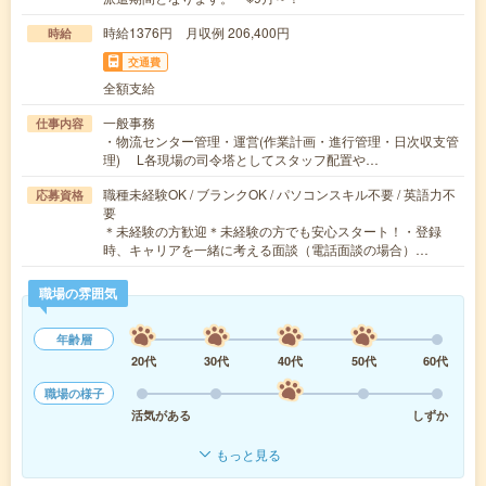
時給1376円 月収例 206,400円
時給
交通費
全額支給
一般事務
仕事内容
・物流センター管理・運営(作業計画・進行管理・日次収支管
理) L各現場の司令塔としてスタッフ配置や…
職種未経験OK / ブランクOK / パソコンスキル不要 / 英語力不
応募資格
要
＊未経験の方歓迎＊未経験の方でも安心スタート！・登録
時、キャリアを一緒に考える面談（電話面談の場合）…
職場の雰囲気
年齢層
20代
30代
40代
50代
60代
職場の様子
活気がある
しずか
もっと見る