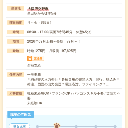
大阪府交野市
勤務地
星田駅から徒歩5分
月～金（週5日）
曜日頻度
08:30～17:00(実働7時間45分 休憩45分)
時間
2026年09月上旬～長期 ※9月～！
期間
時給1275円 月収例 197,625円
時給
交通費
全額支給
一般事務
仕事内容
＊納品書の入力発行＊各種専用の書類入力、発行、取込み＊
発注、図面の出力発送＊電話応対、ファイリング＊…
職種未経験OK / ブランクOK / パソコンスキル不要 / 英語力不
応募資格
要
未経験OK！
職場の雰囲気
男女比率