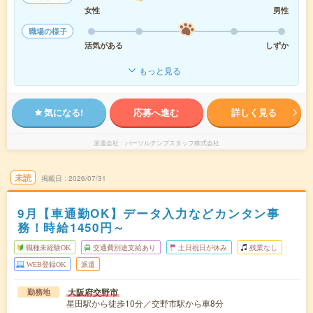
女性
男性
職場の様子
活気がある
しずか
もっと見る
気になる!
応募へ進む
詳しく見る
派遣会社
パーソルテンプスタッフ株式会社
未読
掲載日
2026/07/31
9月【車通勤OK】データ入力などカンタン事
務！時給1450円～
職種未経験OK
交通費別途支給あり
土日祝日が休み
残業なし
WEB登録OK
派遣
大阪府交野市
勤務地
星田駅から徒歩10分／交野市駅から車8分