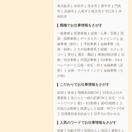
東大阪市
吹田市
茨木市
豊中市
門真
市
高槻市
八尾市
枚方市
守口市
岸
和田市
職種でお仕事情報をさがす
一般事務
営業事務
総務・人事・労務
貿
易・国際事務
データ入力・タイピング
金
融事務（銀行）
学校事務
金融事務（生
保・損保）
その他事務系
秘書・セクレタ
リー
受付
通訳・翻訳
事務的軽作業
法
務・特許事務
外国語事務
OA事務・OAオ
ペレーター
広報・宣伝・IR
金融事務（証
券）
企画・マーケティング
金融事務（そ
の他）
こだわりでお仕事情報をさがす
短期
単発
職種未経験OK
10名以上の大
量募集
友だちと一緒の応募OK
在宅・リモ
ートワーク
週2～3日勤務
週4日勤務
土
日祝のみ勤務
残業なし
副業・WワークOK
交通費別途支給あり
語学力が活かせる
人気のワードでお仕事情報をさがす
急募
年齢不問
財団法人
英語
書類チェ