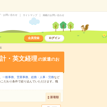
プ・お問い合わせ
サイトマップ
掲載のお問い合わせ
会員登録
ログイン
覧
計・英文経理
の派遣のお
、
一般事務
、
営業事務
、
総務・人事・労務
など
のこだわり条件で絞り込んでいただけます。職
新着順