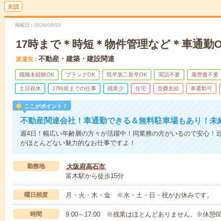
未読
掲載日
2026/08/03
17時まで＊時短＊物件管理など＊車通勤O
不動産・建築・建設関連
派遣先
職種未経験OK
ブランクOK
既卒第二新卒OK
英語不要
履歴書不要
土日祝休
17時前までの仕事
残業少
住宅
交費支給
車通勤可
ここがポイント！
不動産関連会社！車通勤できる＆無料駐車場もあり！未
週4日！幅広い年齢層の方々が活躍中！同業務の方がいるので安心！
がほとんどない魅力的なお仕事ですよ！
勤務地
大阪府高石市
富木駅から徒歩15分
曜日頻度
月・火・木・金 ※水・土・日・祝がお休みです。
時間
9:00～17:00 ※残業はほとんどありません。※休憩6