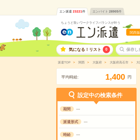
エン派遣
23221
件
エンバイト
28905
件
ちょうど良いワークライフバランスが叶う
関西版
気になる！リスト
0
保存し
派遣TOP
関西
大阪府
大阪府高石市
大
,
1
4
0
0
平均時給:
円
設定中の検索条件
期間
---
派遣形式
---
時給
---