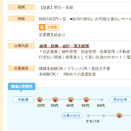
期間
【急募】即日～長期
時給
時給1412円＋交 ■給与の前払いが可能な速払いサー
交通費
交通費支給あり
仕事内容
経理・財務・会計・英文経理
＊仕訳業務｜物件管理・預金管理・在庫管理（不動産
行支払い関係｜指導員として若い社員のサポート｜電
応募資格
職種未経験OK / ブランクOK / 英語力不要
未経験OK！ #初めての派遣歓迎
職場の雰囲気
年齢層
男女比率
20代
30代
40代
50代
60代
仕事の仕方
テキパキ