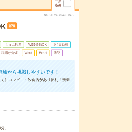
一括
応募
No.STFW3704391572
K
派遣
しゅふ歓迎
WEB登録OK
週4日勤務
職場が分煙
Word
Excel
簿記
経験から挑戦しやすいです！
近くにコンビニ・飲食店があり便利！残業
0分。