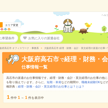
ヘル
エリア変更
た希望条件
お気に入りの派遣会社
阪府高石市 オフィスワーク・事務系
大阪府高石市 経理・財務・会計・英文経理の派遣の仕事一
大阪府高石市
経理・財務・会
で
仕事情報一覧
高石市の派遣のお仕事情報です。経理・財務・会計・英文経理のお仕事の他に
を取り揃えています。さらに、
短期
・
単発
などの期間や、
職種未経験OK
など
種辞典：
経理・財務・会計・英文経理のお仕事とは？とは？
1
1
1
件中
～
件を表示中