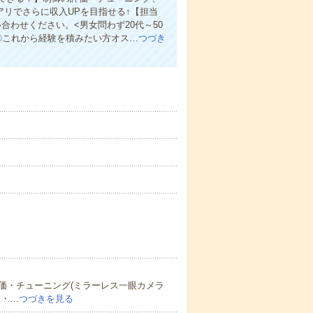
アリでさらに収入UPを目指せる↑【担当
わせください。<男女問わず20代～50
〇これから経験を積みたい方オス…
つづき
価・チューニング(ミラーレス一眼カメラ
ス・…
つづきを見る