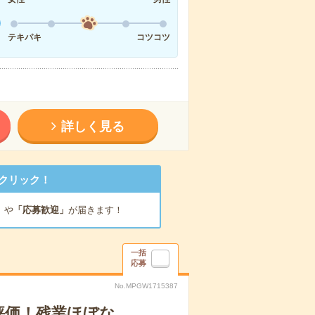
テキパキ
コツコツ
詳しく見る
クリック！
」
や
「応募歓迎」
が届きます！
一括
応募
No.MPGW1715387
評価！残業ほぼな