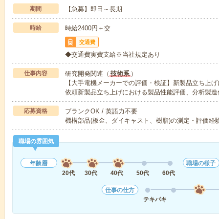
期間
【急募】即日～長期
時給
時給2400円＋交
交通費
◆交通費実費支給※当社規定あり
仕事内容
研究開発関連（
技術系
）
【大手電機メーカーでの評価・検証】新製品立ち上げ
依頼新製品立ち上げにおける製品性能評価、分析製造
応募資格
ブランクOK / 英語力不要
機構部品(板金、ダイキャスト、樹脂)の測定・評価経
職場の雰囲気
年齢層
職場の様子
20代
30代
40代
50代
60代
仕事の仕方
テキパキ