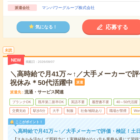
マンパワーグループ株式会社
派遣会社
応募する
気になる！
未読
NEW
掲載日
2026/08/07
＼高時給で月41万～↑／大手メーカーで
祝休み＊50代活躍中
派遣
流通・サービス関連
派遣先
ブランクOK
既卒第二新卒OK
英語不要
履歴書不要
40～50代活躍
交費支給
駅歩5分
大手
制服
社食/補助あり
職場が禁煙
Wor
ここがポイント！
＼高時給で月41万～↑／大手メーカーで評価・検証！土
【スキルを活かして即戦力に！実務経験がない方も業務を通じて習得