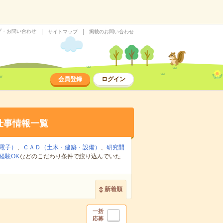
プ・お問い合わせ
サイトマップ
掲載のお問い合わせ
会員登録
ログイン
仕事情報一覧
電子）
、
ＣＡＤ（土木・建築・設備）
、
研究開
経験OK
などのこだわり条件で絞り込んでいた
新着順
一括
応募