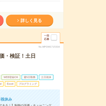
詳しく見る
一括
応募
No.MPGW1715334
評価・検証！土日
WEB登録OK
週5日勤務
土日祝休
d
Excel
プログラミング
日祝休み
できる！】制御の評価・チューニング、