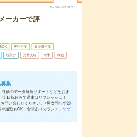
No.MPGW1707103
機メーカーで評
緒OK
英語不要
履歴書不要
残業少
交費支給
大手
制服
名募集
製、評価のデータ解析サポートなどをおま
〇土日祝休みで週末はリフレッシュ！
お問い合わせください。<男女問わず20
転車通勤もOK！食堂ありでランチ…
つづ