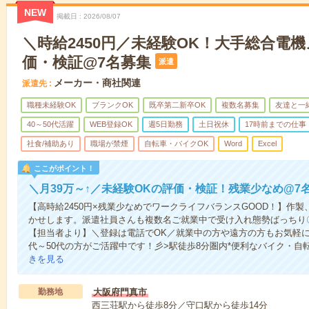
NEW
掲載日
2026/08/07
＼時給2450円／未経験OK！大手総合電
価・検証@7名募集
派遣
メーカー・商社関連
派遣先
職種未経験OK
ブランクOK
既卒第二新卒OK
複数名募集
友達と一
40～50代活躍
WEB登録OK
週5日勤務
土日祝休
17時前までの仕事
社食/補助あり
職場が禁煙
自転車・バイクOK
Word
Excel
ここがポイント！
＼月39万～↑／未経験OKの評価・検証！残業少なめ@7
【高時給2450円×残業少なめでワークライフバランスGOOD！】作
かせします。派遣社員さんも複数名ご就業中で受け入れ態勢ばっちり
【担当者より】＼登録は電話でOK／就業中の方や遠方の方もお気軽に
代～50代の方がご活躍中です！彡>駅徒歩8分圏内*便利なバイク・自
きを見る
勤務地
大阪府門真市
西三荘駅から徒歩8分／守口駅から徒歩14分