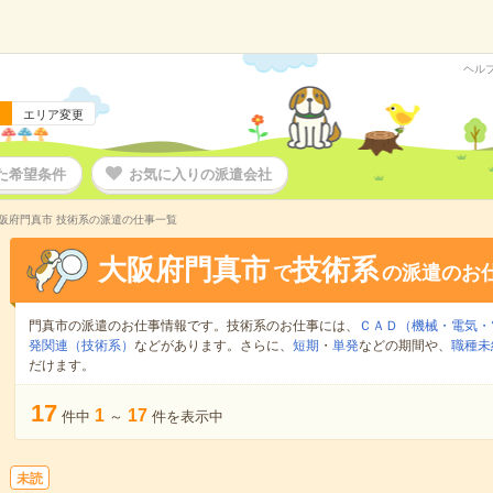
ヘル
エリア変更
た希望条件
お気に入りの派遣会社
阪府門真市 技術系の派遣の仕事一覧
大阪府門真市
技術系
で
の派遣のお
門真市の派遣のお仕事情報です。技術系のお仕事には、
ＣＡＤ（機械・電気・
発関連（技術系）
などがあります。さらに、
短期
・
単発
などの期間や、
職種未
だけます。
17
1
17
件中
～
件を表示中
未読