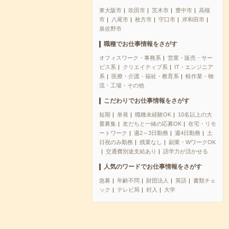
東大阪市
吹田市
茨木市
豊中市
高槻
市
八尾市
枚方市
守口市
岸和田市
泉佐野市
職種でお仕事情報をさがす
オフィスワーク・事務系
営業・販売・サー
ビス系
クリエイティブ系
IT・エンジニア
系
医療・介護・福祉・教育系
軽作業・物
流・工場・その他
こだわりでお仕事情報をさがす
短期
単発
職種未経験OK
10名以上の大
量募集
友だちと一緒の応募OK
在宅・リモ
ートワーク
週2～3日勤務
週4日勤務
土
日祝のみ勤務
残業なし
副業・WワークOK
交通費別途支給あり
語学力が活かせる
人気のワードでお仕事情報をさがす
急募
年齢不問
財団法人
英語
書類チェ
ック
テレビ局
封入
大学