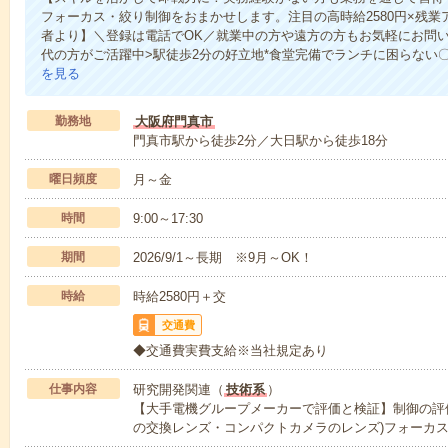
フォーカス・絞り制御をおまかせします。注目の高時給2580円×残業
者より】＼登録は電話でOK／就業中の方や遠方の方もお気軽にお問い合
代の方がご活躍中>駅徒歩2分の好立地*食堂完備でランチに困らない
を見る
勤務地
大阪府門真市
門真市駅から徒歩2分／大日駅から徒歩18分
曜日頻度
月～金
時間
9:00～17:30
期間
2026/9/1～長期 ※9月～OK！
時給
時給2580円＋交
交通費
◆交通費実費支給※当社規定あり
仕事内容
研究開発関連（
技術系
）
【大手電機グループメーカーで評価と検証】制御の評
の交換レンズ・コンパクトカメラのレンズ)フォーカ