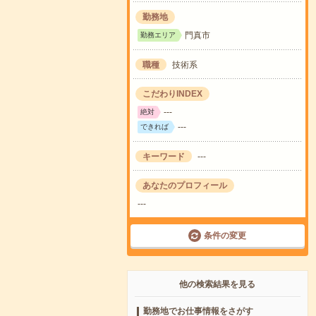
勤務地
門真市
勤務エリア
職種
技術系
こだわりINDEX
---
絶対
---
できれば
キーワード
---
あなたのプロフィール
---
条件の変更
他の検索結果を見る
勤務地でお仕事情報をさがす