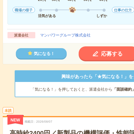
職場の様子
仕事の仕方
活気がある
しずか
マンパワーグループ株式会社
派遣会社
応募する
気になる！
興味があったら「★気になる！」を
「気になる！」を押しておくと、派遣会社から
「面談確約
未読
NEW
掲載日
2026/08/07
高時給2400円／新製品の機構評価・性能