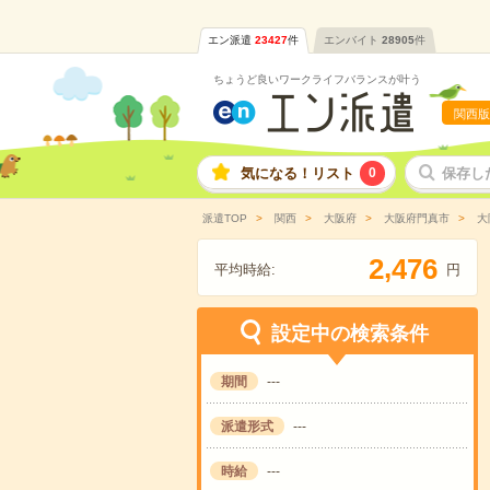
エン派遣
23427
件
エンバイト
28905
件
ちょうど良いワークライフバランスが叶う
関西版
気になる！リスト
0
保存し
派遣TOP
関西
大阪府
大阪府門真市
大
,
2
4
7
6
平均時給:
円
設定中の検索条件
期間
---
派遣形式
---
時給
---