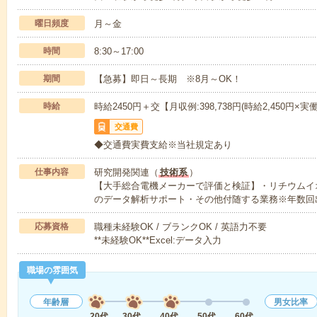
曜日頻度
月～金
時間
8:30～17:00
期間
【急募】即日～長期 ※8月～OK！
時給
時給2450円＋交【月収例:398,738円(時給2,450円×実
交通費
◆交通費実費支給※当社規定あり
仕事内容
研究開発関連（
技術系
）
【大手総合電機メーカーで評価と検証】・リチウムイ
のデータ解析サポート・その他付随する業務※年数回
応募資格
職種未経験OK / ブランクOK / 英語力不要
**未経験OK**Excel:データ入力
職場の雰囲気
年齢層
男女比率
20代
30代
40代
50代
60代