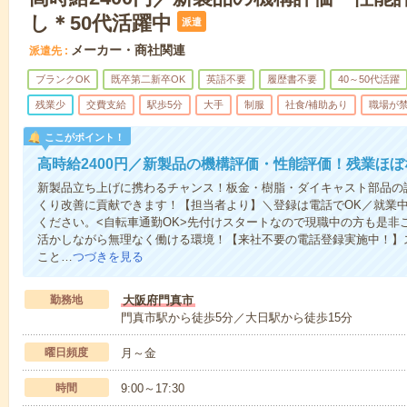
し＊50代活躍中
派遣
メーカー・商社関連
派遣先
ブランクOK
既卒第二新卒OK
英語不要
履歴書不要
40～50代活躍
残業少
交費支給
駅歩5分
大手
制服
社食/補助あり
職場が
ここがポイント！
高時給2400円／新製品の機構評価・性能評価！残業ほぼ
新製品立ち上げに携わるチャンス！板金・樹脂・ダイキャスト部品の
くり改善に貢献できます！【担当者より】＼登録は電話でOK／就業
ください。<自転車通勤OK>先付けスタートなので現職中の方も是非
活かしながら無理なく働ける環境！【来社不要の電話登録実施中！】
こと…
つづきを見る
勤務地
大阪府門真市
門真市駅から徒歩5分／大日駅から徒歩15分
曜日頻度
月～金
時間
9:00～17:30