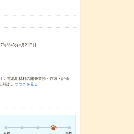
働7時間45分×月21日)】
オン電池用材料の開発業務・作製・評価
出張あ…
つづきを見る
女性
男性