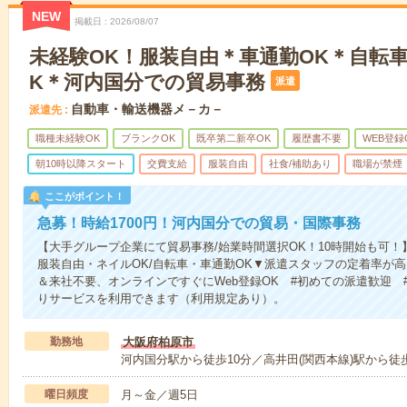
NEW
掲載日
2026/08/07
未経験OK！服装自由＊車通勤OK＊自転
K＊河内国分での貿易事務
派遣
自動車・輸送機器メ－カ－
派遣先
職種未経験OK
ブランクOK
既卒第二新卒OK
履歴書不要
WEB登録
朝10時以降スタート
交費支給
服装自由
社食/補助あり
職場が禁煙
ここがポイント！
急募！時給1700円！河内国分での貿易・国際事務
【大手グループ企業にて貿易事務/始業時間選択OK！10時開始も可！
服装自由・ネイルOK/自転車・車通勤OK▼派遣スタッフの定着率が
＆来社不要、オンラインですぐにWeb登録OK #初めての派遣歓迎 
りサービスを利用できます（利用規定あり）。
勤務地
大阪府柏原市
河内国分駅から徒歩10分／高井田(関西本線)駅から徒歩
曜日頻度
月～金／週5日