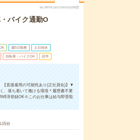
No.RFFK260709044D/関西
車・バイク通勤O
OK
週5日勤務
土日祝休
自転車・バイクOK
語学
】【直接雇用の可能性あり(正社員化)】▼
高く、落ち着いて働ける環境＊履歴書不要
#WEB登録OK※このお仕事は給与即受取
15分