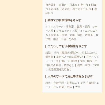
東大阪市
吹田市
茨木市
豊中市
門真
市
高槻市
八尾市
枚方市
守口市
岸
和田市
職種でお仕事情報をさがす
オフィスワーク・事務系
営業・販売・サー
ビス系
クリエイティブ系
IT・エンジニア
系
技術系
医療・介護・福祉・教育系
軽
作業・物流・工場・その他
こだわりでお仕事情報をさがす
短期
単発
職種未経験OK
10名以上の大
量募集
友だちと一緒の応募OK
在宅・リモ
ートワーク
週2～3日勤務
週4日勤務
土
日祝のみ勤務
残業なし
副業・WワークOK
交通費別途支給あり
人気のワードでお仕事情報をさがす
急募
年齢不問
財団法人
英語
書類チェ
ック
テレビ局
封入
大学