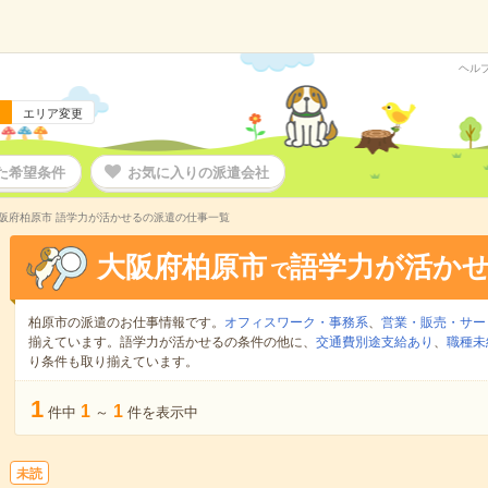
ヘル
エリア変更
た希望条件
お気に入りの派遣会社
阪府柏原市 語学力が活かせるの派遣の仕事一覧
大阪府柏原市
語学力が活か
で
柏原市の派遣のお仕事情報です。
オフィスワーク・事務系
、
営業・販売・サー
揃えています。語学力が活かせるの条件の他に、
交通費別途支給あり
、
職種未
り条件も取り揃えています。
1
1
1
件中
～
件を表示中
未読