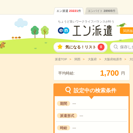
エン派遣
23221
件
エンバイト
28905
件
ちょうど良いワークライフバランスが叶う
関西版
気になる！リスト
0
保存し
派遣TOP
関西
大阪府
大阪府柏原市
大
,
1
7
0
0
平均時給:
円
設定中の検索条件
期間
---
派遣形式
---
時給
---