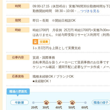
時間
09:00-17:15（休憩45分）実働7時間30分勤務
勤務開始時間 08:30～10:00・…
つづきを見る
期間
即日～長期 ※開始日相談OK
時給
時給1700円 月収例 25万円 時給1700円×実働7h3
はありません。※給与即受取りサービス利用可（利用
交通費
1ヶ月3万円を上限として実費支給
仕事内容
貿易・国際事務
自転車用品を扱うメーカーにて貿易事務のお仕事です
ケジュール確認・通関手配に必要なデータ作成・メー
応募資格
職種未経験OK / ブランクOK
■未経験OK！
職場の雰囲気
年齢層
職場の様子
20代
30代
40代
50代
60代