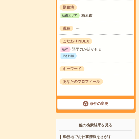
勤務地
柏原市
勤務エリア
職種
---
こだわりINDEX
語学力が活かせる
絶対
---
できれば
キーワード
---
あなたのプロフィール
---
条件の変更
他の検索結果を見る
勤務地でお仕事情報をさがす