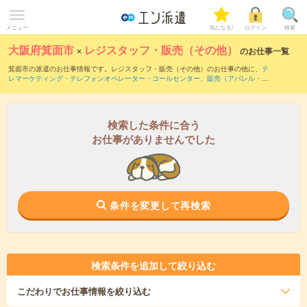
メニュー
気になる!
ログイン
検索
大阪府箕面市
×
レジスタッフ・販売（その他）
のお仕事一覧
箕面市の派遣のお仕事情報です。レジスタッフ・販売（その他）のお仕事の他に、
テ
レマーケティング・テレフォンオペレーター・コールセンター
、
販売（アパレル・フ
ァッション・コスメ）
、
営業・企画営業・ラウンダー
などを取り揃えています。さら
に、
短期
・
単発
などの期間や、
職種未経験OK
などのこだわり条件で絞り込んでいただ
けます。職種辞典：
レジスタッフ・販売（その他）のお仕事とは？とは？
検索した条件に合う
お仕事がありませんでした
条件を変更して再検索
検索条件を追加して絞り込む
こだわり
でお仕事情報を絞り込む