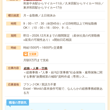
和泉中央駅からマイカー11分／久米田駅からマイカー16分／
東岸和田駅からマイカー17分
月～金勤務／土日祝休み
曜日頻度
9：00～17：30（休憩45分）※1日5時間以上で時短勤務
時間
OK！（10：00～16：00や、9：0…
即日～2026.12月末までの期間限定 （産休社員の代替勤務
期間
※延長の可能性あり） ※開始日応相談
時給1500円～1600円+交通費
時給
交通費
月額3万円まで支給
総務・人事・労務
仕事内容
＜総務事務＞*人事・給与計算事務*社会保険・雇用保険に関
する事務*旅費精算の補助*資料作成（専用シス…
ブランクOK / 英語力不要
応募資格
Excel・Wordの基本操作可能で、なんらかの総務事務経験あ
る方
職場の雰囲気