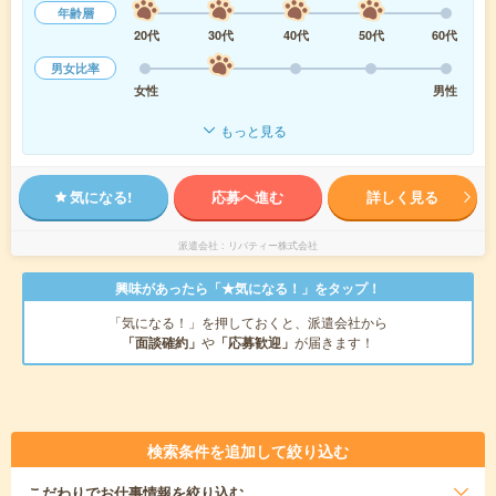
年齢層
20代
30代
40代
50代
60代
男女比率
女性
男性
もっと見る
気になる!
応募へ進む
詳しく見る
派遣会社
リバティー株式会社
興味があったら「★気になる！」をタップ！
「気になる！」を押しておくと、派遣会社から
「面談確約」
や
「応募歓迎」
が届きます！
検索条件を追加して絞り込む
こだわり
でお仕事情報を絞り込む