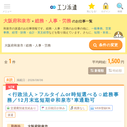
メニュー
気になる!
ログイン
検索
大阪府和泉市
×
総務・人事・労務
のお仕事一覧
和泉市の派遣のお仕事情報です。総務・人事・労務のお仕事の他に、
一般事務
、
営業
事務
、
経理・財務・会計・英文経理
などを取り揃えています。さらに、
短期
・
単発
な
どの期間や、
職種未経験OK
などのこだわり条件で絞り込んでいただけます。職種辞
典：
人事のお仕事とは？とは？
総務のお仕事とは？とは？
条件の変更
大阪府和泉市 / 総務・人事・労務
1
1,500
全
件
平均時給:
円
時給順
新着順
未読
掲載日
2026/08/06
NEW
＜行政法人＞フルタイムor時短選べる☺総務事
務／12月末迄短期＠和泉市*車通勤可
交通費別途支給あり
土日祝日が休み
残業なし
WEB登録OK
派遣
大阪府和泉市
勤務地