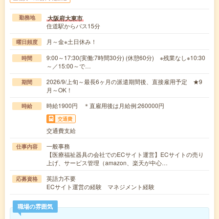
大阪府大東市
勤務地
住道駅からバス15分
月～金※土日休み！
曜日頻度
9:00～17:30(実働:7時間30分) (休憩60分) ※残業なし※10:30
時間
～／15:00～で…
2026/9/上旬～最長6ヶ月の派遣期間後、直接雇用予定 ★9
期間
月～OK！
時給1900円 ＊直雇用後は月給例:260000円
時給
交通費
交通費支給
一般事務
仕事内容
【医療福祉器具の会社でのECサイト運営】ECサイトの売り
上げ、サービス管理（amazon、楽天が中心…
英語力不要
応募資格
ECサイト運営の経験 マネジメント経験
職場の雰囲気