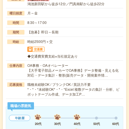
鴻池新田駅から徒歩12分／門真南駅から徒歩22分
月～金
曜日頻度
8:30～17:00
時間
【急募】即日～長期
期間
時給2500円＋交
時給
交通費
◆交通費実費支給※当社規定あり
OA事務・OAオペレーター
仕事内容
【大手電子部品メーカーでOA事務】データ整備・見える化
対応・データ集計・整形(販売データ・開発案件情…
職種未経験OK / ブランクOK / 英語力不要
応募資格
*・*・*未経験OK*・*・*Excel:複数データの集計・分析、ピ
ボットテーブル作成、データ加工P…
職場の雰囲気
年齢層
20代
30代
40代
50代
60代