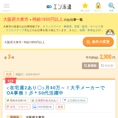
メニュー
気になる!
ログイン
検索
大阪府大東市
×
時給1850円以上
のお仕事一覧
大東市の派遣のお仕事情報です。
オフィスワーク・事務系
、
営業・販売・サービス系
、
クリエイティブ系
などのお仕事を取り揃えています。さらに、
短期
・
単発
などの期
間や、
職種未経験OK
などのこだわり条件で絞り込んでいただけます。
条件の変更
大阪府大東市 / 時給1850円以上
3
2,300
全
件
平均時給:
円
時給順
新着順
未読
掲載日
2026/08/07
NEW
<在宅週2あり〇>月40万～！大手メーカーで
OA事務！彡＊50代活躍中
職種未経験OK
交通費別途支給あり
土日祝日が休み
在宅・リモート
WEB登録OK
派遣
大阪府大東市
勤務地