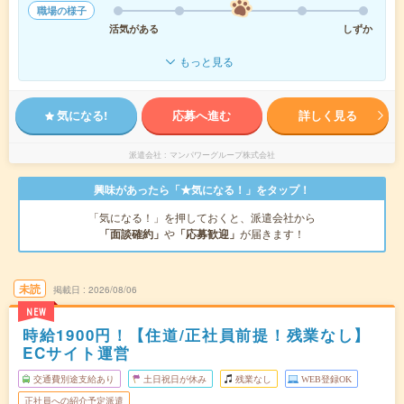
職場の様子
活気がある
しずか
もっと見る
気になる!
応募へ進む
詳しく見る
派遣会社
マンパワーグループ株式会社
興味があったら「★気になる！」をタップ！
「気になる！」を押しておくと、派遣会社から
「面談確約」
や
「応募歓迎」
が届きます！
未読
掲載日
2026/08/06
NEW
時給1900円！【住道/正社員前提！残業なし】
ECサイト運営
交通費別途支給あり
土日祝日が休み
残業なし
WEB登録OK
正社員への紹介予定派遣