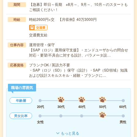
【急募】即日～長期 ※8月～、9月～、10月～のスタートも
期間
ご相談ください！
時給2600円+交 【月収例】40万3000円
時給
交通費
交通費支給
運用管理・保守
仕事内容
【SAP（ロジ）運用保守支援】・エンドユーザからの問合せ
対応・要望/不具合に対する設計、パラメータ設…
ブランクOK / 英語力不要
応募資格
・SAP（ロジ（SD））保守（設計）・SAP（SD領域）知識
および設計スキルスキル・経験・ブランクに…
職場の雰囲気
年齢層
20代
30代
40代
50代
60代
男女比率
女性
男性
もっと見る