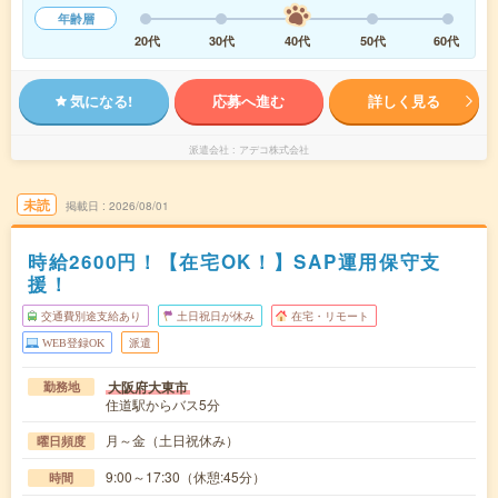
年齢層
20代
30代
40代
50代
60代
気になる!
応募へ進む
詳しく見る
派遣会社
アデコ株式会社
未読
掲載日
2026/08/01
時給2600円！【在宅OK！】SAP運用保守支
援！
交通費別途支給あり
土日祝日が休み
在宅・リモート
WEB登録OK
派遣
大阪府大東市
勤務地
住道駅からバス5分
月～金（土日祝休み）
曜日頻度
9:00～17:30（休憩:45分）
時間