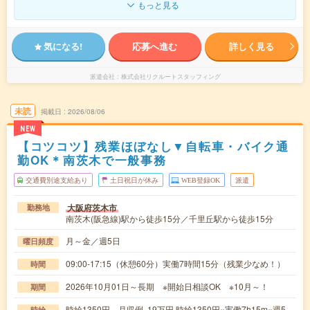
もっと見る
気になる!
応募へ進む
詳しく見る
派遣会社
株式会社リクルートスタッフィング
未読
掲載日
2026/08/06
NEW
【コツコツ】残業ほぼなし▼自転車・バイク通
勤OK＊南茨木で一般事務
交通費別途支給あり
土日祝日が休み
WEB登録OK
派遣
大阪府茨木市
勤務地
南茨木(阪急線)駅から徒歩15分／千里丘駅から徒歩15分
月～金／週5日
曜日頻度
09:00-17:15（休憩60分）実働7時間15分（残業少なめ！）
時間
2026年10月01日～長期 ※開始日相談OK ※10月～！
期間
時給1350円 月収例 19万円 時給1350円×実働7h15m×週5
時給