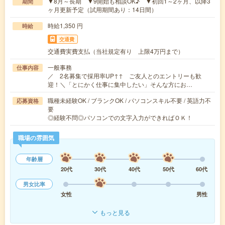
▼8月～長期 ▼9開始も相談OK♪ ▼初回1～2ヶ月、以降3
期間
ヶ月更新予定（試用期間あり：14日間）
時給1,350 円
時給
交通費
交通費実費支払（当社規定有り 上限4万円まで）
一般事務
仕事内容
／ 2名募集で採用率UP↑↑ ご友人とのエントリーも歓
迎！＼「とにかく仕事に集中したい」そんな方にお…
職種未経験OK / ブランクOK / パソコンスキル不要 / 英語力不
応募資格
要
◎経験不問◎パソコンでの文字入力ができればＯＫ！
職場の雰囲気
年齢層
20代
30代
40代
50代
60代
男女比率
女性
男性
もっと見る