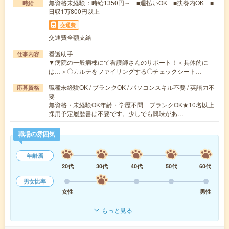
無資格未経験：時給1350円～ ■週払いOK ■扶養内OK ■
時給
日収1万800円以上
交通費
交通費全額支給
看護助手
仕事内容
▼病院の一般病棟にて看護師さんのサポート！＜具体的に
は…＞〇カルテをファイリングする〇チェックシート…
職種未経験OK / ブランクOK / パソコンスキル不要 / 英語力不
応募資格
要
無資格・未経験OK年齢・学歴不問 ブランクOK★10名以上
採用予定履歴書は不要です。少しでも興味があ…
職場の雰囲気
年齢層
20代
30代
40代
50代
60代
男女比率
女性
男性
もっと見る