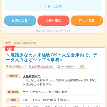
もっと見る
気になる!
応募へ進む
詳しく見る
派遣会社
株式会社ニッソーネット
未読
掲載日
2026/08/05
NEW
＼電話少なめ／未経験OK＊大型倉庫内で、デ
ータ入力などシンプル事務♬
職種未経験OK
交通費別途支給あり
WEB登録OK
派遣
大阪府茨木市
勤務地
千里丘駅から自転車5分／南茨木(阪急線)駅から自転車5分／
沢良宜駅から自転車8分
▼土日祝含むシフト制／週5日勤務
曜日頻度
8:00 ～ 17:00（休憩 60 分 実働 8:00）
時間