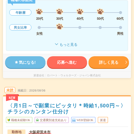
年齢層
20代
30代
40代
50代
60代
男女比率
女性
男性
もっと見る
気になる!
応募へ進む
詳しく見る
派遣会社
ロバート・ウォルターズ・ジャパン株式会社
未読
掲載日
2026/08/06
NEW
〈月1日～で副業にピッタリ＊時給1,500円～〉
チラシのカンタン仕分け
職種未経験OK
交通費別途支給あり
WEB登録OK
派遣
大阪府茨木市
勤務地