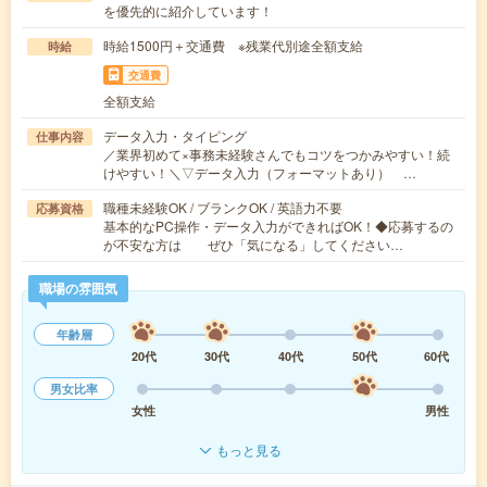
を優先的に紹介しています！
時給1500円＋交通費 ※残業代別途全額支給
時給
交通費
全額支給
データ入力・タイピング
仕事内容
／業界初めて×事務未経験さんでもコツをつかみやすい！続
けやすい！＼▽データ入力（フォーマットあり） …
職種未経験OK / ブランクOK / 英語力不要
応募資格
基本的なPC操作・データ入力ができればOK！◆応募するの
が不安な方は ぜひ「気になる」してください…
職場の雰囲気
年齢層
20代
30代
40代
50代
60代
男女比率
女性
男性
もっと見る