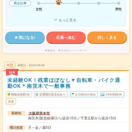
男女比率
女性
男性
もっと見る
気になる!
応募へ進む
詳しく見る
派遣会社
株式会社ピーシーポート
未読
掲載日
2026/08/06
NEW
未経験OK！残業ほぼなし▼自転車・バイク通
勤OK＊南茨木で一般事務
職種未経験OK
交通費別途支給あり
土日祝日が休み
WEB登録OK
派遣
大阪府茨木市
勤務地
南茨木(阪急線)駅から徒歩15分／千里丘駅から徒歩15分
月～金／週5日
曜日頻度