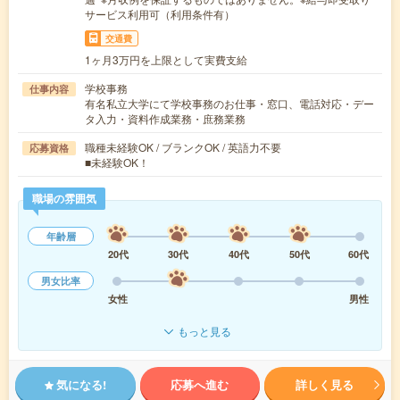
サービス利用可（利用条件有）
交通費
1ヶ月3万円を上限として実費支給
学校事務
仕事内容
有名私立大学にて学校事務のお仕事・窓口、電話対応・デー
タ入力・資料作成業務・庶務業務
職種未経験OK / ブランクOK / 英語力不要
応募資格
■未経験OK！
職場の雰囲気
年齢層
20代
30代
40代
50代
60代
男女比率
女性
男性
もっと見る
気になる!
応募へ進む
詳しく見る