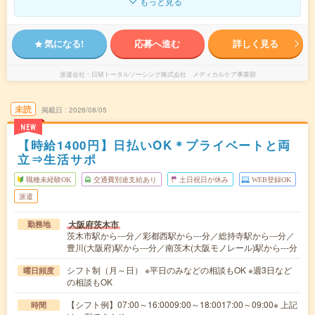
もっと見る
気になる!
応募へ進む
詳しく見る
派遣会社
日研トータルソーシング株式会社 メディカルケア事業部
未読
掲載日
2026/08/05
NEW
【時給1400円】日払いOK＊プライベートと両
立⇒生活サポ
職種未経験OK
交通費別途支給あり
土日祝日が休み
WEB登録OK
派遣
大阪府茨木市
勤務地
茨木市駅から---分／彩都西駅から---分／総持寺駅から---分／
豊川(大阪府)駅から---分／南茨木(大阪モノレール)駅から---分
シフト制（月～日） ※平日のみなどの相談もOK ※週3日など
曜日頻度
の相談もOK
【シフト例】07:00～16:0009:00～18:0017:00～09:00※ 上記
時間