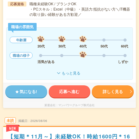
職種未経験OK / ブランクOK
応募資格
・PCスキル：Excel（中級）・英語力:抵抗がない方＼IT機器
の取り扱い経験がある方歓迎／
職場の雰囲気
年齢層
20代
30代
40代
50代
60代
職場の様子
活気がある
しずか
もっと見る
気になる!
応募へ進む
詳しく見る
派遣会社
マンパワーグループ株式会社
未読
掲載日
2026/08/06
NEW
【短期＊11月～】未経験OK！時給1600円＊16