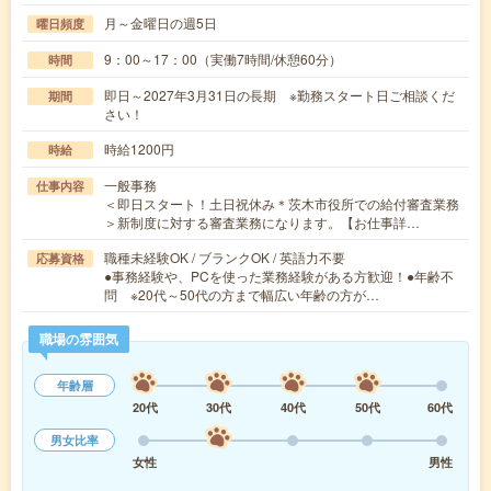
月～金曜日の週5日
曜日頻度
9：00～17：00（実働7時間/休憩60分）
時間
即日～2027年3月31日の長期 ※勤務スタート日ご相談くだ
期間
さい！
時給1200円
時給
一般事務
仕事内容
＜即日スタート！土日祝休み＊茨木市役所での給付審査業務
＞新制度に対する審査業務になります。【お仕事詳…
職種未経験OK / ブランクOK / 英語力不要
応募資格
●事務経験や、PCを使った業務経験がある方歓迎！●年齢不
問 ※20代～50代の方まで幅広い年齢の方が…
職場の雰囲気
年齢層
20代
30代
40代
50代
60代
男女比率
女性
男性