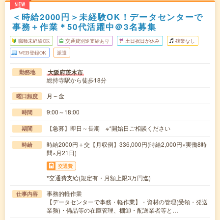
NEW
＜時給2000円＞未経験OK！データセンターで
事務＋作業＊50代活躍中＠3名募集
職種未経験OK
交通費別途支給あり
土日祝日が休み
残業なし
WEB登録OK
派遣
大阪府茨木市
勤務地
総持寺駅から徒歩18分
月～金
曜日頻度
9:00～18:00
時間
【急募】即日～長期 ※*開始日ご相談ください
期間
時給2000円＋交【月収例】336,000円(時給2,000円×実働8時
時給
間×月21日)
交通費
*交通費支給(規定有・月額上限3万円迄)
事務的軽作業
仕事内容
【データセンターで事務・軽作業】・資材の管理(受領・発送
業務)・備品等の在庫管理、棚卸・配送業者等と…