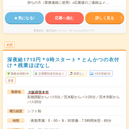
持ちの方（業務連絡に使用）※応募後のご連絡はメ…
気になる!
応募へ進む
詳しく見る
派遣会社
株式会社バイトレ（キャムコムグループ）
未読
深夜給1713円＊0時スタート＊とんかつの衣付
け＊残業ほぼなし
職種未経験OK
交通費別途支給あり
残業なし
WEB登録OK
派遣
大阪府茨木市
勤務地
彩都西駅からバス5分／茨木駅からバス20分／茨木市駅から
バス20分
シフト制
曜日頻度
〈夜勤専属〉0：00～ 8：30実働：7.5時間休憩：60分
時間