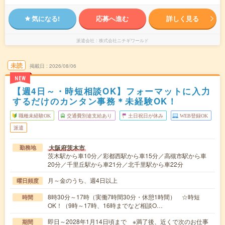
気になる!
応募へ進む
詳しく見る
派遣会社
株式会社ニチギワールド
未読
掲載日
2026/08/06
NEW
【週4日～・時短相談OK】フォーマットに入力
するだけのカンタン事務＊未経験OK！
職種未経験OK
交通費別途支給あり
土日祝日が休み
WEB登録OK
派遣
大阪府茨木市
勤務地
茨木駅から車10分／彩都西駅から車15分／高槻市駅から車
20分／千里丘駅から車21分／北千里駅から車22分
月～金のうち、週4日以上
曜日頻度
8時30分～17時（実働7時間30分・休憩1時間） ☆時短
時間
OK！（9時～17時、16時までなど相談O…
即日～2028年1月14日頃まで ※満了後、近くで次のお仕事
期間