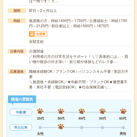
は一例です！そ…
即日～2ヶ月以上
期間
無資格の方：時給1400円～1750円 / 介護福祉士：時給1700
時給
円～2125円 / 初任者以上：時給1500円～1875円
交通費
全額支給
介護関連
仕事内容
／利用者の方の日常生活をサポート！＼▽具体的には…・買
い物や散歩の付き添い・折り紙や体操などのレク参…
職種未経験OK / ブランクOK / パソコンスキル不要 / 英語力不
応募資格
要
＼無資格＊未経験OK／★年齢不問・ブランクOK★履歴書不
要・来社不要（電話登録OK）★社会保険完備＼…
職場の雰囲気
年齢層
20代
30代
40代
50代
60代
男女比率
女性
男性