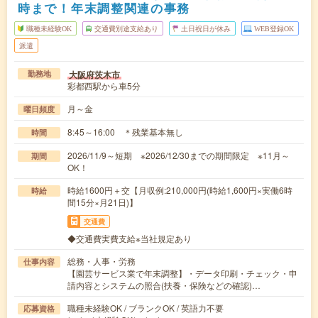
時まで！年末調整関連の事務
職種未経験OK
交通費別途支給あり
土日祝日が休み
WEB登録OK
派遣
大阪府茨木市
勤務地
彩都西駅から車5分
月～金
曜日頻度
8:45～16:00 ＊残業基本無し
時間
2026/11/9～短期 ※2026/12/30までの期間限定 ※11月～
期間
OK！
時給1600円＋交【月収例:210,000円(時給1,600円×実働6時
時給
間15分×月21日)】
交通費
◆交通費実費支給※当社規定あり
総務・人事・労務
仕事内容
【園芸サービス業で年末調整】・データ印刷・チェック・申
請内容とシステムの照合(扶養・保険などの確認)…
職種未経験OK / ブランクOK / 英語力不要
応募資格