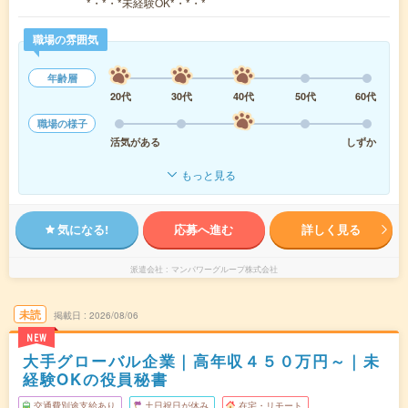
*・*・*未経験OK*・*・*
職場の雰囲気
年齢層
20代
30代
40代
50代
60代
職場の様子
活気がある
しずか
もっと見る
気になる!
応募へ進む
詳しく見る
派遣会社
マンパワーグループ株式会社
未読
掲載日
2026/08/06
NEW
大手グローバル企業｜高年収４５０万円～｜未
経験OKの役員秘書
交通費別途支給あり
土日祝日が休み
在宅・リモート