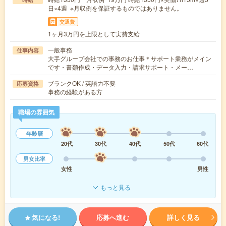
日×4週 ※月収例を保証するものではありません。
交通費
1ヶ月3万円を上限として実費支給
一般事務
仕事内容
大手グループ会社での事務のお仕事＊サポート業務がメイン
です・書類作成・データ入力・請求サポート・メー…
ブランクOK / 英語力不要
応募資格
事務の経験がある方
職場の雰囲気
年齢層
20代
30代
40代
50代
60代
男女比率
女性
男性
もっと見る
気になる!
応募へ進む
詳しく見る