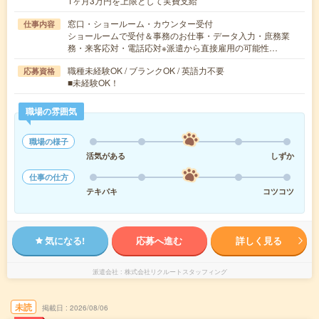
1ヶ月3万円を上限として実費支給
窓口・ショールーム・カウンター受付
仕事内容
ショールームで受付＆事務のお仕事・データ入力・庶務業
務・来客応対・電話応対※派遣から直接雇用の可能性…
職種未経験OK / ブランクOK / 英語力不要
応募資格
■未経験OK！
職場の雰囲気
職場の様子
活気がある
しずか
仕事の仕方
テキパキ
コツコツ
気になる!
応募へ進む
詳しく見る
派遣会社
株式会社リクルートスタッフィング
未読
掲載日
2026/08/06