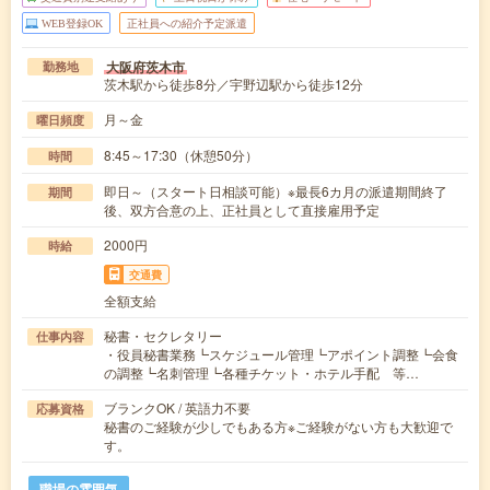
WEB登録OK
正社員への紹介予定派遣
大阪府茨木市
勤務地
茨木駅から徒歩8分／宇野辺駅から徒歩12分
月～金
曜日頻度
8:45～17:30（休憩50分）
時間
即日～（スタート日相談可能）※最長6カ月の派遣期間終了
期間
後、双方合意の上、正社員として直接雇用予定
2000円
時給
交通費
全額支給
秘書・セクレタリー
仕事内容
・役員秘書業務┗スケジュール管理┗アポイント調整┗会食
の調整┗名刺管理┗各種チケット・ホテル手配 等…
ブランクOK / 英語力不要
応募資格
秘書のご経験が少しでもある方※ご経験がない方も大歓迎で
す。
職場の雰囲気