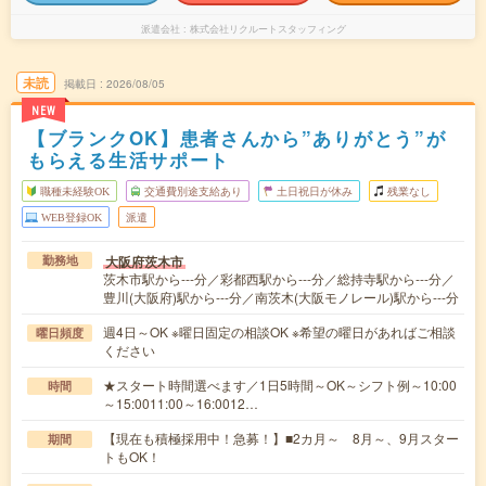
派遣会社
株式会社リクルートスタッフィング
未読
掲載日
2026/08/05
NEW
【ブランクOK】患者さんから”ありがとう”が
もらえる生活サポート
職種未経験OK
交通費別途支給あり
土日祝日が休み
残業なし
WEB登録OK
派遣
大阪府茨木市
勤務地
茨木市駅から---分／彩都西駅から---分／総持寺駅から---分／
豊川(大阪府)駅から---分／南茨木(大阪モノレール)駅から---分
週4日～OK ※曜日固定の相談OK ※希望の曜日があればご相談
曜日頻度
ください
★スタート時間選べます／1日5時間～OK～シフト例～10:00
時間
～15:0011:00～16:0012…
【現在も積極採用中！急募！】■2カ月～ 8月～、9月スター
期間
トもOK！