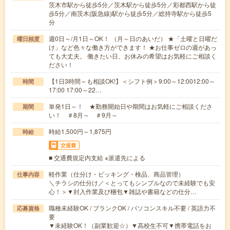
茨木市駅から徒歩5分／茨木駅から徒歩5分／彩都西駅から徒
歩5分／南茨木(阪急線)駅から徒歩5分／総持寺駅から徒歩5
分
週0日～/月1日～OK！ （月～日のあいだ） ★「土曜と日曜だ
曜日頻度
け」など色々な働き方ができます！ ★お仕事ゼロの週があっ
ても大丈夫。 働きたい日、お休みの希望はお気軽にご相談く
ださい！
【1日3時間～も相談OK!】＜シフト例＞9:00～12:0012:00～
時間
17:00 17:00～22…
単発1日～！ ★勤務開始日や期間はお気軽にご相談くださ
期間
い！ ＃8月～ ＃9月～
時給1,500円～1,875円
時給
交通費
■ 交通費規定内支給 ※派遣先による
軽作業（仕分け・ピッキング・検品、商品管理）
仕事内容
＼チラシの仕分け／＜とってもシンプルなので未経験でも安
心！＞▼封入作業及び梱包▼雑誌や書籍などの仕分…
職種未経験OK / ブランクOK / パソコンスキル不要 / 英語力不
応募資格
要
▼未経験OK！（副業歓迎☆）▼高校生不可▼携帯電話をお