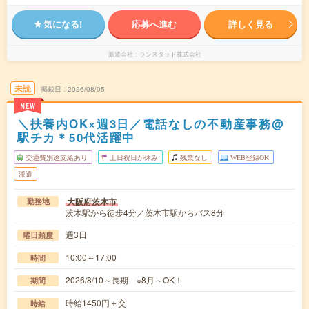
気になる!
応募へ進む
詳しく見る
派遣会社
ランスタッド株式会社
未読
掲載日
2026/08/05
NEW
＼扶養内OK×週3日／電話なしの不動産事務@
駅チカ＊50代活躍中
交通費別途支給あり
土日祝日が休み
残業なし
WEB登録OK
派遣
大阪府茨木市
勤務地
茨木駅から徒歩4分／茨木市駅からバス8分
週3日
曜日頻度
10:00～17:00
時間
2026/8/10～長期 ※8月～OK！
期間
時給1450円＋交
時給