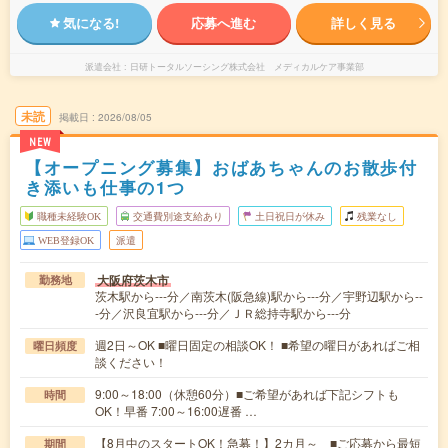
気になる!
応募へ進む
詳しく見る
派遣会社
日研トータルソーシング株式会社 メディカルケア事業部
未読
掲載日
2026/08/05
NEW
【オープニング募集】おばあちゃんのお散歩付
き添いも仕事の1つ
職種未経験OK
交通費別途支給あり
土日祝日が休み
残業なし
WEB登録OK
派遣
大阪府茨木市
勤務地
茨木駅から---分／南茨木(阪急線)駅から---分／宇野辺駅から--
-分／沢良宜駅から---分／ＪＲ総持寺駅から---分
週2日～OK ■曜日固定の相談OK！ ■希望の曜日があればご相
曜日頻度
談ください！
9:00～18:00（休憩60分）■ご希望があれば下記シフトも
時間
OK！早番 7:00～16:00遅番 …
【8月中のスタートOK！急募！】2カ月～ ■ご応募から最短
期間