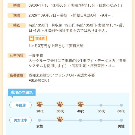
09:00-17:15（休憩60分）実働7時間15分（残業少なめ！）
時間
2026年09月07日～長期 ※開始日相談OK ※9月～！
期間
時給1350円 月収例 19万円 時給1350円×実働7h15m×週5
時給
日×4週 ※月収例を保証するものではありません。
交通費
1ヶ月3万円を上限として実費支給
一般事務
仕事内容
大手グループ会社にて事務のお仕事です・データ入力（専用
システムを使用します）・電話対応・庶務業務・オ…
職種未経験OK / ブランクOK / 英語力不要
応募資格
■未経験OK！
職場の雰囲気
年齢層
20代
30代
40代
50代
60代
男女比率
女性
男性