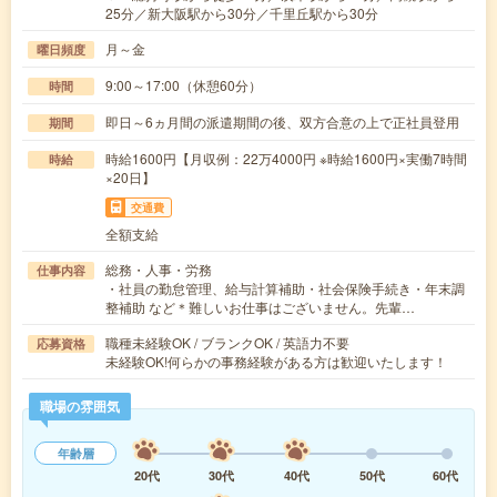
25分／新大阪駅から30分／千里丘駅から30分
月～金
曜日頻度
9:00～17:00（休憩60分）
時間
即日～6ヵ月間の派遣期間の後、双方合意の上で正社員登用
期間
時給1600円【月収例：22万4000円 ※時給1600円×実働7時間
時給
×20日】
交通費
全額支給
総務・人事・労務
仕事内容
・社員の勤怠管理、給与計算補助・社会保険手続き・年末調
整補助 など＊難しいお仕事はございません。先輩…
職種未経験OK / ブランクOK / 英語力不要
応募資格
未経験OK!何らかの事務経験がある方は歓迎いたします！
職場の雰囲気
年齢層
20代
30代
40代
50代
60代