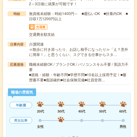
2～3日後に就業が可能です！
無資格未経験：時給1400円～ ■週払いOK ■扶養内OK ■
時給
日収1万1200円以上
交通費
交通費全額支給
介護関連
仕事内容
≪散歩に付き添ったり、お話し相手になったり≫「え？意外
に簡単！」と思うくらい、スグできる仕事からスタ…
職種未経験OK / ブランクOK / パソコンスキル不要 / 英語力不
応募資格
要
■資格・経験・年齢不問■学歴不問■10名以上採用予定！■履
歴書不要■面談確約■社会保険完備■社員登用…
職場の雰囲気
年齢層
20代
30代
40代
50代
60代
男女比率
女性
男性