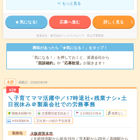
もっと見る
気になる!
応募へ進む
詳しく見る
派遣会社
株式会社バックスグループ 官公庁事業部
興味があったら「★気になる！」をタップ！
「気になる！」を押しておくと、派遣会社から
「面談確約」
や
「応募歓迎」
が届きます！
未読
掲載日
2026/08/06
NEW
＼子育てママ活躍中／17時退社×残業ナシ×土
日祝休み＠製薬会社での労務事務
職種未経験OK
交通費別途支給あり
土日祝日が休み
残業なし
WEB登録OK
正社員への紹介予定派遣
大阪府茨木市
勤務地
ＪＲ総持寺駅から徒歩15分／茨木駅から20分／高槻駅から