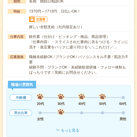
長期 開始日相談OK
期間
1370円～1713円 日払いOK！
時給
交通費
嬉しい全額支給（社内規定あり）
軽作業（仕分け・ピッキング・検品、商品管理）
仕事内容
〈仕事内容〉・スライスされた豚肉に衣をつける・ラインに
流す・規定量をパックに盛り付ける＼＼これだけ／…
職種未経験OK / ブランクOK / パソコンスキル不要 / 英語力不
応募資格
要
経験不問・ブランクOK・未経験歓迎研修・フォロー体制も
ばっちりです！気軽にお問合せください。
職場の雰囲気
年齢層
20代
30代
40代
50代
60代
男女比率
女性
男性
もっと見る