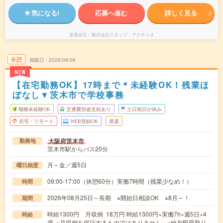
気になる!
応募へ進む
詳しく見る
派遣会社
株式会社スタッフ・アクティオ
未読
掲載日
2026/08/06
NEW
【在宅勤務OK】17時まで＊未経験OK！残業ほ
ぼなし▼茨木市で学校事務
職種未経験OK
交通費別途支給あり
土日祝日が休み
在宅・リモート
WEB登録OK
派遣
大阪府茨木市
勤務地
茨木市駅からバス20分
月～金／週5日
曜日頻度
09:00-17:00（休憩60分）実働7時間（残業少なめ！）
時間
2026年08月25日～長期 ※開始日相談OK ※8月～！
期間
時給1300円 月収例 18万円 時給1300円×実働7h×週5日×4
時給
週 ※月収例を保証するものではありません。※給与即受取り