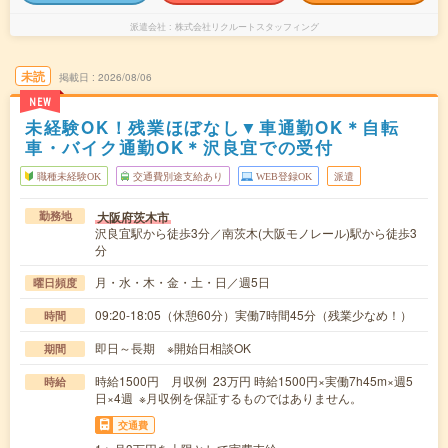
派遣会社
株式会社リクルートスタッフィング
未読
掲載日
2026/08/06
NEW
未経験OK！残業ほぼなし▼車通勤OK＊自転
車・バイク通勤OK＊沢良宜での受付
職種未経験OK
交通費別途支給あり
WEB登録OK
派遣
大阪府茨木市
勤務地
沢良宜駅から徒歩3分／南茨木(大阪モノレール)駅から徒歩3
分
月・水・木・金・土・日／週5日
曜日頻度
09:20-18:05（休憩60分）実働7時間45分（残業少なめ！）
時間
即日～長期 ※開始日相談OK
期間
時給1500円 月収例 23万円 時給1500円×実働7h45m×週5
時給
日×4週 ※月収例を保証するものではありません。
交通費