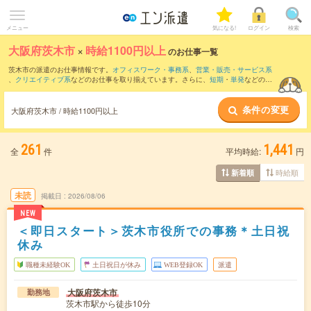
メニュー
気になる!
ログイン
検索
大阪府茨木市
×
時給1100円以上
のお仕事一覧
茨木市の派遣のお仕事情報です。
オフィスワーク・事務系
、
営業・販売・サービス系
、
クリエイティブ系
などのお仕事を取り揃えています。さらに、
短期
・
単発
などの期
間や、
職種未経験OK
などのこだわり条件で絞り込んでいただけます。
条件の変更
時給
1200円以上
・
1800円以上
の求人はこちら
大阪府茨木市 / 時給1100円以上
当サイトでは法令を遵守し、最低賃金以上の求人のみを掲載しています。
261
1,441
全
件
平均時給:
円
時給順
新着順
未読
掲載日
2026/08/06
NEW
＜即日スタート＞茨木市役所での事務＊土日祝
休み
職種未経験OK
土日祝日が休み
WEB登録OK
派遣
大阪府茨木市
勤務地
茨木市駅から徒歩10分