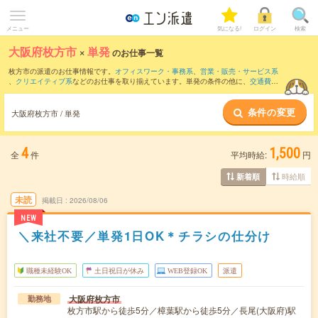
メニュー
気になる!
ログイン
検索
大阪府枚方市
×
単発
のお仕事一覧
枚方市の派遣のお仕事情報です。
オフィスワーク・事務系
、
営業・販売・サービス系
、
クリエイティブ系
などのお仕事を取り揃えています。単発の条件の他に、
交通費別
途支給あり
、
職種未経験OK
、
友だちと一緒の応募OK
などでもお探し頂けます。
条件の変更
大阪府枚方市 / 単発
4
1,500
全
件
平均時給:
円
時給順
新着順
未読
掲載日
2026/08/06
NEW
＼来社不要／単発1日OK＊チラシの仕分け
職種未経験OK
土日祝日が休み
WEB登録OK
派遣
大阪府枚方市
勤務地
枚方市駅から徒歩5分／樟葉駅から徒歩5分／長尾(大阪府)駅