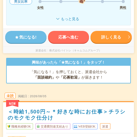
男女比率
女性
男性
もっと見る
気になる!
応募へ進む
詳しく見る
派遣会社
株式会社バイトレ（キャムコムグループ）
興味があったら「★気になる！」をタップ！
「気になる！」を押しておくと、派遣会社から
「面談確約」
や
「応募歓迎」
が届きます！
未読
掲載日
2026/08/05
NEW
＜時給1,500円～＊好きな時にお仕事＞チラシ
のモクモク仕分け
職種未経験OK
交通費別途支給あり
WEB登録OK
派遣