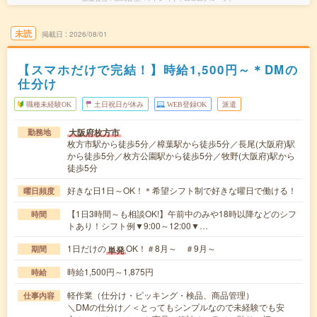
未読
掲載日
2026/08/01
【スマホだけで完結！】時給1,500円～＊DMの
仕分け
職種未経験OK
土日祝日が休み
WEB登録OK
派遣
大阪府枚方市
勤務地
枚方市駅から徒歩5分／樟葉駅から徒歩5分／長尾(大阪府)駅
から徒歩5分／枚方公園駅から徒歩5分／牧野(大阪府)駅から
徒歩5分
好きな日1日～OK！＊希望シフト制で好きな曜日で働ける！
曜日頻度
【1日3時間～も相談OK!】午前中のみや18時以降などのシフ
時間
トあり！シフト例▼9:00～12:00▼…
1日だけの
OK！＃8月～ ＃9月～
単発
期間
時給1,500円～1,875円
時給
軽作業（仕分け・ピッキング・検品、商品管理）
仕事内容
＼DMの仕分け／＜とってもシンプルなので未経験でも安