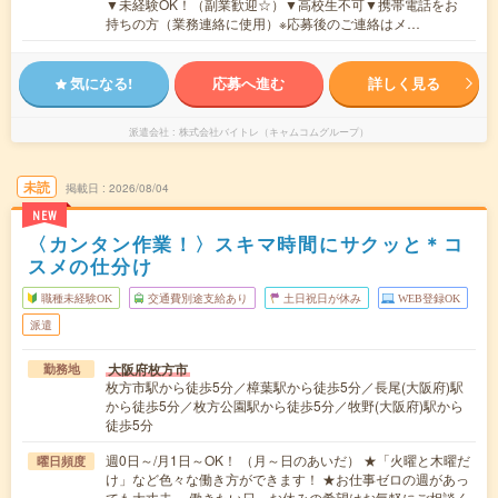
▼未経験OK！（副業歓迎☆）▼高校生不可▼携帯電話をお
持ちの方（業務連絡に使用）※応募後のご連絡はメ…
気になる!
応募へ進む
詳しく見る
派遣会社
株式会社バイトレ（キャムコムグループ）
未読
掲載日
2026/08/04
NEW
〈カンタン作業！〉スキマ時間にサクッと＊コ
スメの仕分け
職種未経験OK
交通費別途支給あり
土日祝日が休み
WEB登録OK
派遣
大阪府枚方市
勤務地
枚方市駅から徒歩5分／樟葉駅から徒歩5分／長尾(大阪府)駅
から徒歩5分／枚方公園駅から徒歩5分／牧野(大阪府)駅から
徒歩5分
週0日～/月1日～OK！ （月～日のあいだ） ★「火曜と木曜だ
曜日頻度
け」など色々な働き方ができます！ ★お仕事ゼロの週があっ
ても大丈夫。 働きたい日、お休みの希望はお気軽にご相談く