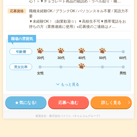
心！＞▼チョコレート商品の箱詰め・ラベル貼り・梱…
職種未経験OK / ブランクOK / パソコンスキル不要 / 英語力不
応募資格
要
▼未経験OK！（副業歓迎☆）▼高校生不可▼携帯電話をお
持ちの方（業務連絡に使用）※応募後のご連絡はメ…
職場の雰囲気
年齢層
20代
30代
40代
50代
60代
男女比率
女性
男性
もっと見る
気になる!
応募へ進む
詳しく見る
派遣会社
株式会社バイトレ（キャムコムグループ）