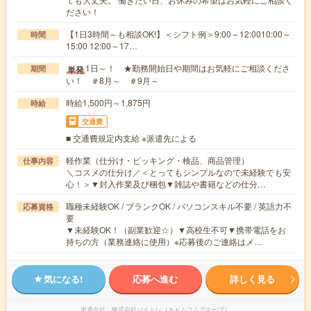
ださい！
【1日3時間～も相談OK!】＜シフト例＞9:00～12:0010:00～
時間
15:00 12:00～17…
1日～！ ★勤務開始日や期間はお気軽にご相談くださ
単発
期間
い！ ＃8月～ ＃9月～
時給1,500円～1,875円
時給
交通費
■ 交通費規定内支給 ※派遣先による
軽作業（仕分け・ピッキング・検品、商品管理）
仕事内容
＼コスメの仕分け／＜とってもシンプルなので未経験でも安
心！＞▼封入作業及び梱包▼雑誌や書籍などの仕分…
職種未経験OK / ブランクOK / パソコンスキル不要 / 英語力不
応募資格
要
▼未経験OK！（副業歓迎☆）▼高校生不可▼携帯電話をお
持ちの方（業務連絡に使用）※応募後のご連絡はメ…
気になる!
応募へ進む
詳しく見る
派遣会社
株式会社バイトレ（キャムコムグループ）