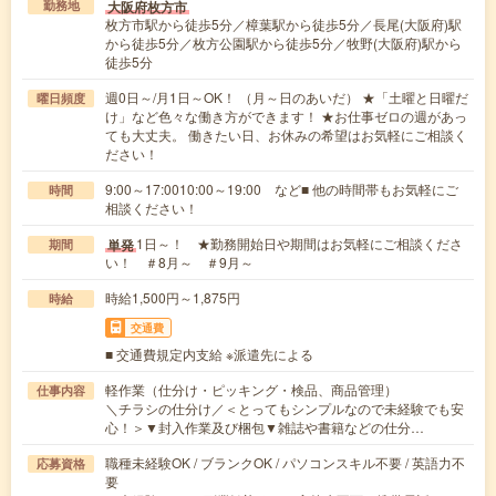
大阪府枚方市
勤務地
枚方市駅から徒歩5分／樟葉駅から徒歩5分／長尾(大阪府)駅
から徒歩5分／枚方公園駅から徒歩5分／牧野(大阪府)駅から
徒歩5分
週0日～/月1日～OK！ （月～日のあいだ） ★「土曜と日曜だ
曜日頻度
け」など色々な働き方ができます！ ★お仕事ゼロの週があっ
ても大丈夫。 働きたい日、お休みの希望はお気軽にご相談く
ださい！
9:00～17:0010:00～19:00 など■ 他の時間帯もお気軽にご
時間
相談ください！
1日～！ ★勤務開始日や期間はお気軽にご相談くださ
単発
期間
い！ ＃8月～ ＃9月～
時給1,500円～1,875円
時給
交通費
■ 交通費規定内支給 ※派遣先による
軽作業（仕分け・ピッキング・検品、商品管理）
仕事内容
＼チラシの仕分け／＜とってもシンプルなので未経験でも安
心！＞▼封入作業及び梱包▼雑誌や書籍などの仕分…
職種未経験OK / ブランクOK / パソコンスキル不要 / 英語力不
応募資格
要