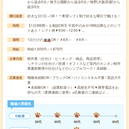
から徒歩5分／枚方公園駅から徒歩5分／牧野(大阪府)駅から
徒歩5分
好きな日1日～OK！＊希望シフト制で好きな曜日で働ける！
曜日頻度
【1日3時間～も相談OK!】午前中のみや18時以降などのシフ
時間
トあり！シフト例▼9:00～12:00▼…
1日だけの
OK！＃8月～ ＃9月～
単発
期間
時給1,500円～1,875円
時給
軽作業（仕分け・ピッキング・検品、商品管理）
仕事内容
＼チラシの仕分け／快適！オフィスなど室内のカンタン軽作
業書類整理や仕分けなどのシンプルワーク！未経験…
職種未経験OK / ブランクOK / パソコンスキル不要 / 英語力不
応募資格
要
▼未経験OK！（副業歓迎☆）▼高校生不可▼携帯電話をお
持ちの方（業務連絡に使用）※応募後のご連絡はメ…
職場の雰囲気
年齢層
20代
30代
40代
50代
60代