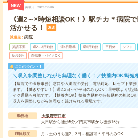
NEW
掲載日
2026/08/06
《週2～×時短相談OK！》駅チカ＊病院
活かせる！
派遣
病院
派遣先
英語不要
週2～3日勤務
週4日勤務
週5日勤務
平日休
シフト
駅歩5分
自転車・バイクOK
ここがポイント！
＼収入を調整しながら無理なく働く！／扶養内OK/時短
【病院での医療事務】窓口や入退院の受付、電話対応、レセプト業務
ます。【働きやすい！】週2.3日～や平日のみもOK！最寄駅より徒歩
イク通勤も可能です。【扶養内OK】扶養内勤務や時短勤務の相談OK
収入を調整しながら無理なく続けられる環境です。
勤務地
大阪府守口市
大日駅から徒歩5分／門真市駅から徒歩15分
曜日頻度
月～土のうち週2、3日～相談可＊平日のみOK