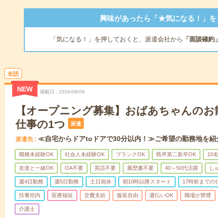
興味があったら「★気になる！」を
「気になる！」を押しておくと、派遣会社から
「面談確約
未読
NEW
掲載日
2026/08/06
【オープニング募集】おばあちゃんのお
仕事の1つ
派遣
≪自宅からドアtoドアで30分以内！≫ご希望の勤務地を紹
派遣先
職種未経験OK
社会人未経験OK
ブランクOK
既卒第二新卒OK
10
友達と一緒OK
OA不要
英語不要
履歴書不要
40～50代活躍
し
週4日勤務
週5日勤務
土日祝休
朝10時以降スタート
17時前までの
扶養控内
医療福祉
交費支給
服装自由
週払いOK
職場が禁煙
介護士