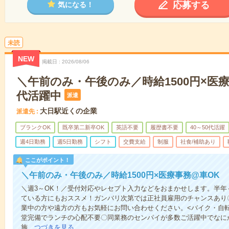
応募する
気になる！
未読
NEW
掲載日
2026/08/06
＼午前のみ・午後のみ／時給1500円×医療
代活躍中
派遣
大日駅近くの企業
派遣先
ブランクOK
既卒第二新卒OK
英語不要
履歴書不要
40～50代活躍
週4日勤務
週5日勤務
シフト
交費支給
制服
社食/補助あり
ここがポイント！
＼午前のみ・午後のみ／時給1500円×医療事務@車OK
＼週3～OK！／受付対応やレセプト入力などをおまかせします。半年
ている方にもおススメ！ガンバリ次第では正社員雇用のチャンスあり
業中の方や遠方の方もお気軽にお問い合わせください。<バイク・自転
堂完備でランチの心配不要〇同業務のセンパイが多数ご活躍中でなに
施…
つづきを見る