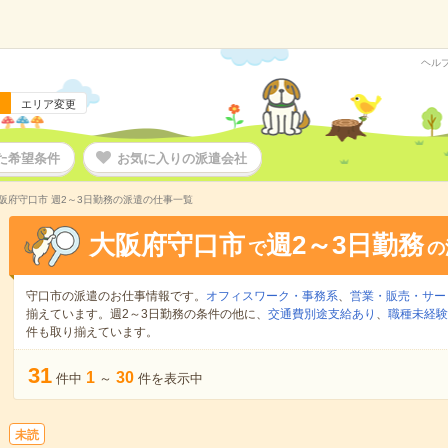
ヘル
エリア変更
た希望条件
お気に入りの派遣会社
阪府守口市 週2～3日勤務の派遣の仕事一覧
大阪府守口市
週2～3日勤務
で
の
守口市の派遣のお仕事情報です。
オフィスワーク・事務系
、
営業・販売・サー
揃えています。週2～3日勤務の条件の他に、
交通費別途支給あり
、
職種未経験
件も取り揃えています。
31
1
30
件中
～
件を表示中
未読