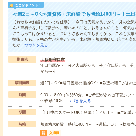
ここがポイント！
≪週2日～OK≫無資格・未経験でも時給1400円～！土
【お散歩やお話もだいじな仕事】「今日は天気が良いから、外の空気
んの車椅子を押して散歩へ。若い頃のこと、お孫さんのこと、何気な
にこもってばかりいると、ついふさぎ込んでしまうから。これも大事
技術よりも、人柄の方が大事だから、未経験・無資格OK。給与も高
たが…
つづきを見る
勤務地
大阪府守口市
守口市駅から---分／大日駅から---分／守口駅から---
から---分
曜日頻度
週2日～OK■曜日固定の相談OK！■希望の曜日があ
時間
9:00～18:00（休憩60分）■ご希望があれば下記シフトもOK
00夜勤 16:30…
つづきを見る
期間
【8月中のスタートOK！急募！】2カ月～ ■ご応募
時給
無資格未経験：時給1400円～ ■週払いOK ■扶養内O
交通費