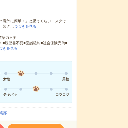
？意外に簡単！」と思うくらい、スグで
、皆さ…
つづきを見る
 英語力不要
！■履歴書不要■面談確約■社会保険完備■
づきを見る
女性
男性
テキパキ
コツコツ
業部