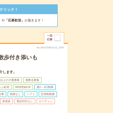
クリック！
」
や
「応募歓迎」
が届きます！
一括
応募
No.NKSGWOS18_OP9
散歩付き添いも
介します。
名以上の大量募集
複数名募集
ゅふ歓迎
WEB登録OK
週2～3日勤務
仕事
残業なし
シフト
交替制勤務
派遣多
電話対応なし
ルーティン