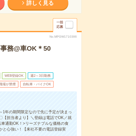
詳しく見る
一括
応募
No.MPGW1710386
事務@車OK＊50
WEB登録OK
週2～3日勤務
職場が禁煙
自転車・バイクOK
～1年の期間限定なので先に予定が決まっ
〇【担当者より】＼登録は電話でOK／就
車通勤OK！>リーズナブルな価格の食
かと心強い！【来社不要の電話登録実