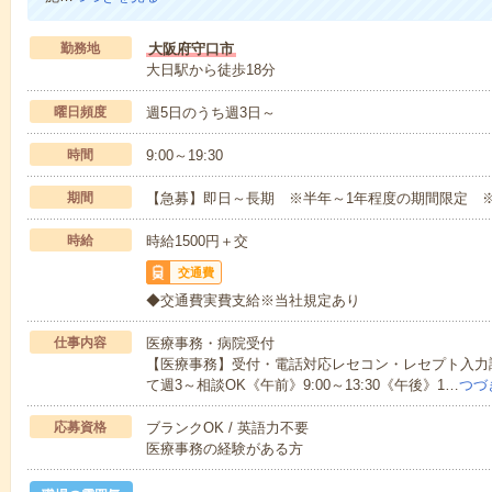
勤務地
大阪府守口市
大日駅から徒歩18分
曜日頻度
週5日のうち週3日～
時間
9:00～19:30
期間
【急募】即日～長期 ※半年～1年程度の期間限定 ※
時給
時給1500円＋交
交通費
◆交通費実費支給※当社規定あり
仕事内容
医療事務・病院受付
【医療事務】受付・電話対応レセコン・レセプト入力
て週3～相談OK《午前》9:00～13:30《午後》1…
つづ
応募資格
ブランクOK / 英語力不要
医療事務の経験がある方