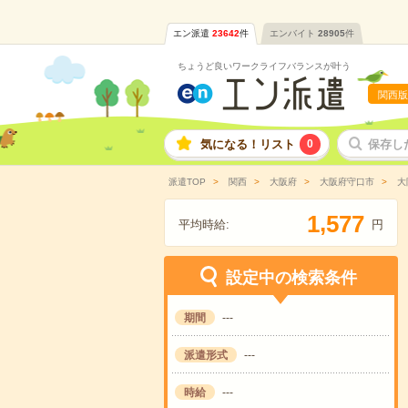
エン派遣
23642
件
エンバイト
28905
件
ちょうど良いワークライフバランスが叶う
関西版
気になる！リスト
0
保存し
派遣TOP
関西
大阪府
大阪府守口市
大
,
1
5
7
7
平均時給:
円
設定中の検索条件
期間
---
派遣形式
---
時給
---