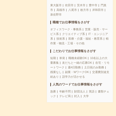
東大阪市
吹田市
茨木市
豊中市
門真
市
高槻市
八尾市
枚方市
岸和田市
泉佐野市
職種でお仕事情報をさがす
オフィスワーク・事務系
営業・販売・サー
ビス系
クリエイティブ系
IT・エンジニア
系
技術系
医療・介護・福祉・教育系
軽
作業・物流・工場・その他
こだわりでお仕事情報をさがす
短期
単発
職種未経験OK
10名以上の大
量募集
友だちと一緒の応募OK
在宅・リモ
ートワーク
週4日勤務
土日祝のみ勤務
残業なし
副業・WワークOK
交通費別途支
給あり
語学力が活かせる
人気のワードでお仕事情報をさがす
急募
年齢不問
財団法人
英語
書類チェ
ック
テレビ局
封入
大学