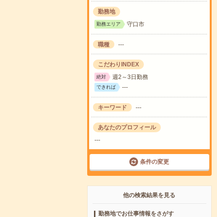
勤務地
守口市
勤務エリア
職種
---
こだわりINDEX
週2～3日勤務
絶対
---
できれば
キーワード
---
あなたのプロフィール
---
条件の変更
他の検索結果を見る
勤務地でお仕事情報をさがす