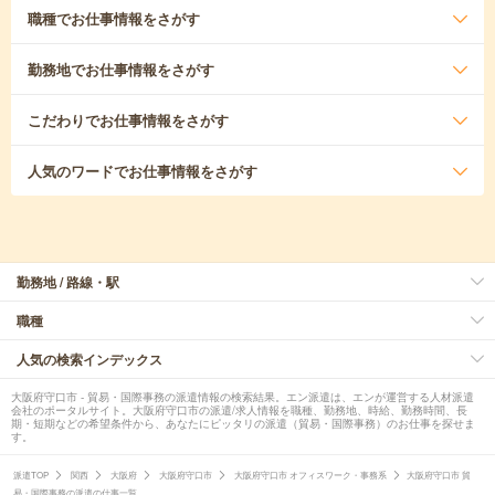
職種
でお仕事情報をさがす
勤務地
でお仕事情報をさがす
こだわり
でお仕事情報をさがす
人気のワード
でお仕事情報をさがす
勤務地 / 路線・駅
職種
人気の検索インデックス
大阪府守口市 - 貿易・国際事務の派遣情報の検索結果。エン派遣は、エンが運営する人材派遣
会社のポータルサイト。大阪府守口市の派遣/求人情報を職種、勤務地、時給、勤務時間、長
期・短期などの希望条件から、あなたにピッタリの派遣（貿易・国際事務）のお仕事を探せま
す。
派遣TOP
関西
大阪府
大阪府守口市
大阪府守口市 オフィスワーク・事務系
大阪府守口市 貿
易・国際事務の派遣の仕事一覧