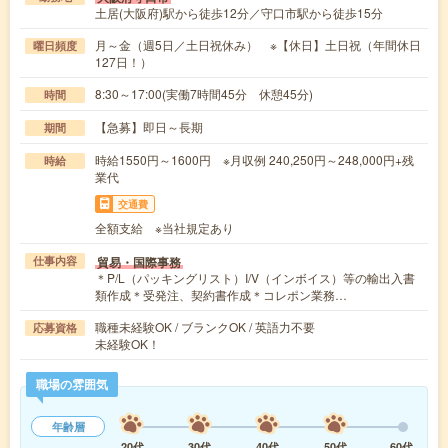
土居(大阪府)駅から徒歩12分／守口市駅から徒歩15分
月～金（週5日／土日祝休み） ※【休日】土日祝（年間休日
曜日頻度
127日！）
8:30～17:00(実働7時間45分 休憩45分)
時間
【急募】即日～長期
期間
時給1550円～1600円 ※月収例 240,250円～248,000円+残
時給
業代
交通費
全額支給 ※当社規定あり
貿易・国際事務
仕事内容
＊P/L（パッキングリスト）I/V（インボイス）等の輸出入書
類作成＊受発注、契約書作成＊コレポン業務…
職種未経験OK / ブランクOK / 英語力不要
応募資格
未経験OK！
職場の雰囲気
年齢層
20代
30代
40代
50代
60代