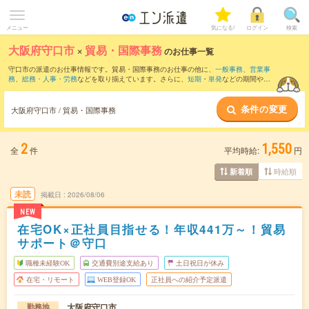
メニュー
気になる!
ログイン
検索
大阪府守口市
×
貿易・国際事務
のお仕事一覧
守口市の派遣のお仕事情報です。貿易・国際事務のお仕事の他に、
一般事務
、
営業事
務
、
総務・人事・労務
などを取り揃えています。さらに、
短期
・
単発
などの期間や、
職種未経験OK
などのこだわり条件で絞り込んでいただけます。職種辞典：
貿易・国際
事務のお仕事とは？とは？
条件の変更
大阪府守口市 / 貿易・国際事務
2
1,550
全
件
平均時給:
円
時給順
新着順
未読
掲載日
2026/08/06
NEW
在宅OK×正社員目指せる！年収441万～！貿易
サポート＠守口
職種未経験OK
交通費別途支給あり
土日祝日が休み
在宅・リモート
WEB登録OK
正社員への紹介予定派遣
大阪府守口市
勤務地