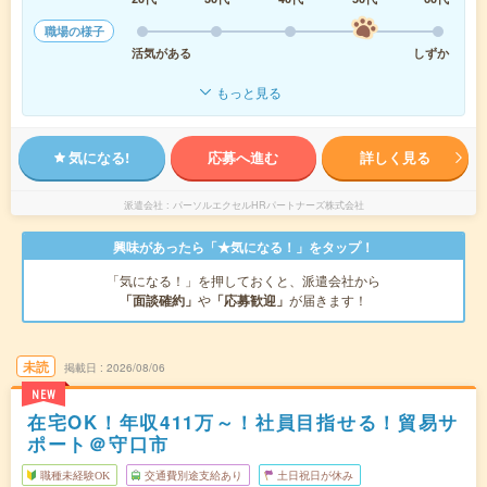
職場の様子
活気がある
しずか
もっと見る
気になる!
応募へ進む
詳しく見る
派遣会社
パーソルエクセルHRパートナーズ株式会社
興味があったら「★気になる！」をタップ！
「気になる！」を押しておくと、派遣会社から
「面談確約」
や
「応募歓迎」
が届きます！
未読
掲載日
2026/08/06
NEW
在宅OK！年収411万～！社員目指せる！貿易サ
ポート＠守口市
職種未経験OK
交通費別途支給あり
土日祝日が休み