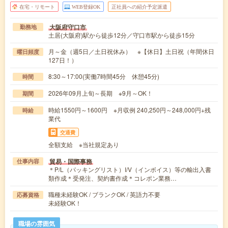
在宅・リモート
WEB登録OK
正社員への紹介予定派遣
大阪府守口市
勤務地
土居(大阪府)駅から徒歩12分／守口市駅から徒歩15分
月～金（週5日／土日祝休み） ※【休日】土日祝（年間休日
曜日頻度
127日！）
8:30～17:00(実働7時間45分 休憩45分)
時間
2026年09月上旬～長期 ※9月～OK！
期間
時給1550円～1600円 ※月収例 240,250円～248,000円+残
時給
業代
交通費
全額支給 ※当社規定あり
貿易・国際事務
仕事内容
＊P/L（パッキングリスト）I/V（インボイス）等の輸出入書
類作成＊受発注、契約書作成＊コレポン業務…
職種未経験OK / ブランクOK / 英語力不要
応募資格
未経験OK！
職場の雰囲気