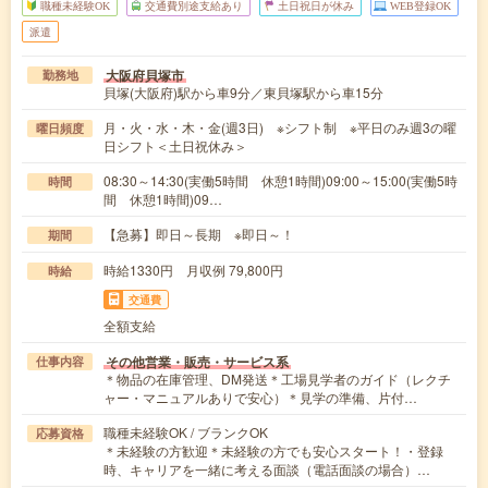
職種未経験OK
交通費別途支給あり
土日祝日が休み
WEB登録OK
派遣
大阪府貝塚市
勤務地
貝塚(大阪府)駅から車9分／東貝塚駅から車15分
月・火・水・木・金(週3日) ※シフト制 ※平日のみ週3の曜
曜日頻度
日シフト＜土日祝休み＞
08:30～14:30(実働5時間 休憩1時間)09:00～15:00(実働5時
時間
間 休憩1時間)09…
【急募】即日～長期 ※即日～！
期間
時給1330円 月収例 79,800円
時給
交通費
全額支給
その他営業・販売・サービス系
仕事内容
＊物品の在庫管理、DM発送＊工場見学者のガイド（レクチ
ャー・マニュアルありで安心）＊見学の準備、片付…
職種未経験OK / ブランクOK
応募資格
＊未経験の方歓迎＊未経験の方でも安心スタート！・登録
時、キャリアを一緒に考える面談（電話面談の場合）…