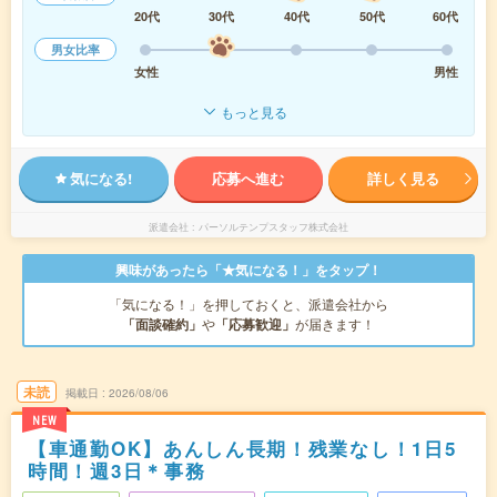
20代
30代
40代
50代
60代
男女比率
女性
男性
もっと見る
気になる!
応募へ進む
詳しく見る
派遣会社
パーソルテンプスタッフ株式会社
興味があったら「★気になる！」をタップ！
「気になる！」を押しておくと、派遣会社から
「面談確約」
や
「応募歓迎」
が届きます！
未読
掲載日
2026/08/06
NEW
【車通勤OK】あんしん長期！残業なし！1日5
時間！週3日＊事務