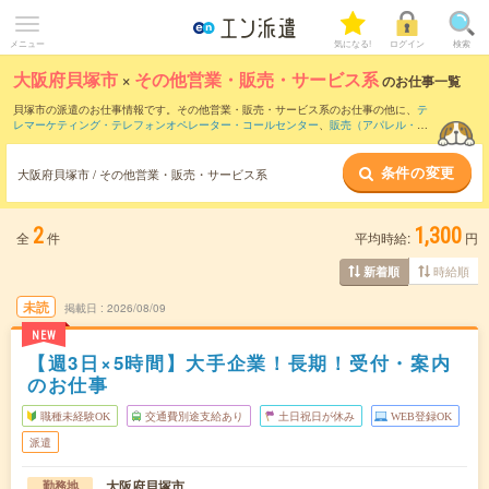
メニュー
気になる!
ログイン
検索
大阪府貝塚市
×
その他営業・販売・サービス系
のお仕事一覧
貝塚市の派遣のお仕事情報です。その他営業・販売・サービス系のお仕事の他に、
テ
レマーケティング・テレフォンオペレーター・コールセンター
、
販売（アパレル・フ
ァッション・コスメ）
、
営業・企画営業・ラウンダー
などを取り揃えています。さら
に、
短期
・
単発
などの期間や、
職種未経験OK
などのこだわり条件で絞り込んでいただ
条件の変更
けます。
大阪府貝塚市 / その他営業・販売・サービス系
2
1,300
全
件
平均時給:
円
時給順
新着順
未読
掲載日
2026/08/09
NEW
【週3日×5時間】大手企業！長期！受付・案内
のお仕事
職種未経験OK
交通費別途支給あり
土日祝日が休み
WEB登録OK
派遣
大阪府貝塚市
勤務地