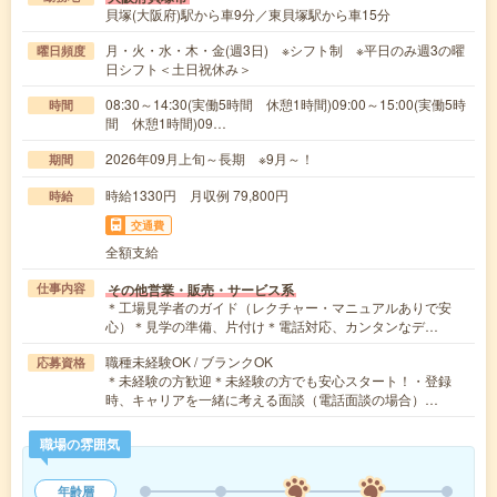
貝塚(大阪府)駅から車9分／東貝塚駅から車15分
月・火・水・木・金(週3日) ※シフト制 ※平日のみ週3の曜
曜日頻度
日シフト＜土日祝休み＞
08:30～14:30(実働5時間 休憩1時間)09:00～15:00(実働5時
時間
間 休憩1時間)09…
2026年09月上旬～長期 ※9月～！
期間
時給1330円 月収例 79,800円
時給
交通費
全額支給
その他営業・販売・サービス系
仕事内容
＊工場見学者のガイド（レクチャー・マニュアルありで安
心）＊見学の準備、片付け＊電話対応、カンタンなデ…
職種未経験OK / ブランクOK
応募資格
＊未経験の方歓迎＊未経験の方でも安心スタート！・登録
時、キャリアを一緒に考える面談（電話面談の場合）…
職場の雰囲気
年齢層