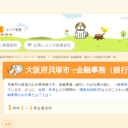
ヘル
エリア変更
た希望条件
お気に入りの派遣会社
阪府貝塚市 オフィスワーク・事務系
大阪府貝塚市 金融事務（銀行）の派遣の仕事一覧
大阪府貝塚市
金融事務（銀行
で
貝塚市の派遣のお仕事情報です。金融事務（銀行）のお仕事の他に、
一般事務
ています。さらに、
短期
・
単発
などの期間や、
職種未経験OK
などのこだわり
融事務のお仕事とは？とは？
1
1
1
件中
～
件を表示中
未読