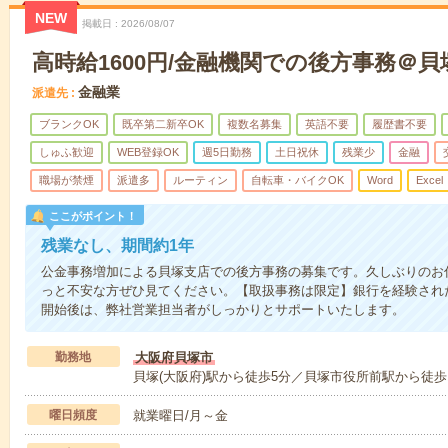
NEW
掲載日
2026/08/07
高時給1600円/金融機関での後方事務＠貝
金融業
派遣先
ブランクOK
既卒第二新卒OK
複数名募集
英語不要
履歴書不要
しゅふ歓迎
WEB登録OK
週5日勤務
土日祝休
残業少
金融
職場が禁煙
派遣多
ルーティン
自転車・バイクOK
Word
Excel
ここがポイント！
残業なし、期間約1年
公金事務増加による貝塚支店での後方事務の募集です。久しぶりのお
っと不安な方ぜひ見てください。【取扱事務は限定】銀行を経験され
開始後は、弊社営業担当者がしっかりとサポートいたします。
勤務地
大阪府貝塚市
貝塚(大阪府)駅から徒歩5分／貝塚市役所前駅から徒歩
曜日頻度
就業曜日/月～金