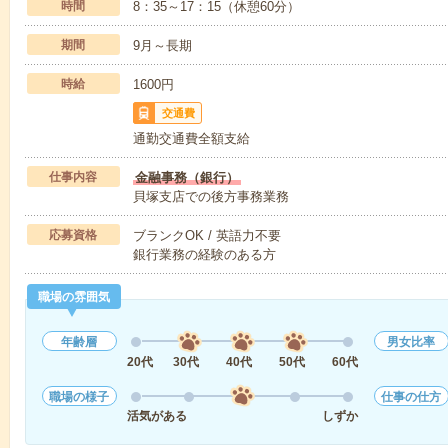
時間
8：35～17：15（休憩60分）
期間
9月～長期
時給
1600円
交通費
通勤交通費全額支給
仕事内容
金融事務（銀行）
貝塚支店での後方事務業務
応募資格
ブランクOK / 英語力不要
銀行業務の経験のある方
職場の雰囲気
年齢層
男女比率
20代
30代
40代
50代
60代
職場の様子
仕事の仕方
活気がある
しずか