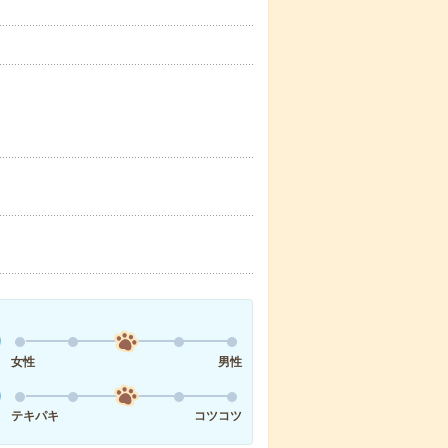
女性
男性
テキパキ
コツコツ