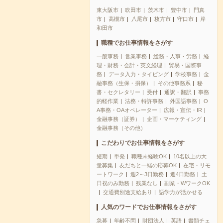
東大阪市
吹田市
茨木市
豊中市
門真
市
高槻市
八尾市
枚方市
守口市
岸
和田市
職種でお仕事情報をさがす
一般事務
営業事務
総務・人事・労務
経
理・財務・会計・英文経理
貿易・国際事
務
データ入力・タイピング
学校事務
金
融事務（生保・損保）
その他事務系
秘
書・セクレタリー
受付
通訳・翻訳
事務
的軽作業
法務・特許事務
外国語事務
O
A事務・OAオペレーター
広報・宣伝・IR
金融事務（証券）
企画・マーケティング
金融事務（その他）
こだわりでお仕事情報をさがす
短期
単発
職種未経験OK
10名以上の大
量募集
友だちと一緒の応募OK
在宅・リモ
ートワーク
週2～3日勤務
週4日勤務
土
日祝のみ勤務
残業なし
副業・WワークOK
交通費別途支給あり
語学力が活かせる
人気のワードでお仕事情報をさがす
急募
年齢不問
財団法人
英語
書類チェ