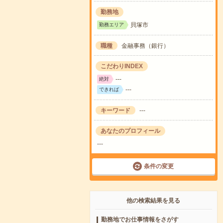
勤務地
貝塚市
勤務エリア
職種
金融事務（銀行）
こだわりINDEX
---
絶対
---
できれば
キーワード
---
あなたのプロフィール
---
条件の変更
他の検索結果を見る
勤務地でお仕事情報をさがす