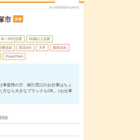
No.MDKW39rtujAA(4
塚市
派遣
40～50代活躍
60歳以上活躍
交費支給
駅歩5分
大手
服装自由
PowerPoint
仕事復帰の方、銀行窓口のお仕事はちょ
た方なら大きなブランクもOK。○お仕事
15分