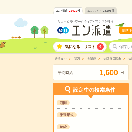
エン派遣
23428
件
エンバイト
25205
件
ちょうど良いワークライフバランスが叶う
関西版
気になる！リスト
0
保存し
派遣TOP
関西
大阪府
大阪府貝塚市
大
,
1
6
0
0
平均時給:
円
設定中の検索条件
期間
---
派遣形式
---
時給
---