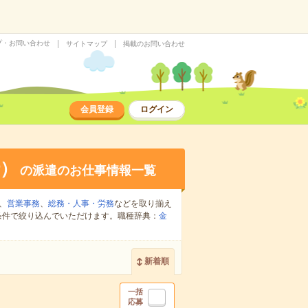
プ・お問い合わせ
サイトマップ
掲載のお問い合わせ
会員登録
ログイン
）
の派遣のお仕事情報一覧
、
営業事務
、
総務・人事・労務
などを取り揃え
条件で絞り込んでいただけます。職種辞典：
金
新着順
一括
応募