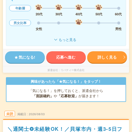
年齢層
20代
30代
40代
50代
60代
男女比率
女性
男性
もっと見る
気になる!
応募へ進む
詳しく見る
派遣会社
リバティー株式会社
興味があったら「★気になる！」をタップ！
「気になる！」を押しておくと、派遣会社から
「面談確約」
や
「応募歓迎」
が届きます！
未読
掲載日
2026/08/03
＼通関士❂未経験OK！／貝塚市内・週3-5日フ