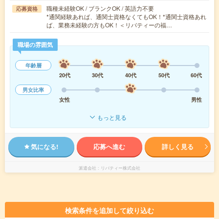
職種未経験OK / ブランクOK / 英語力不要
応募資格
*通関経験あれば、通関士資格なくてもOK！*通関士資格あれ
ば、業務未経験の方もOK！＜リバティーの福…
職場の雰囲気
年齢層
20代
30代
40代
50代
60代
男女比率
女性
男性
もっと見る
気になる!
応募へ進む
詳しく見る
派遣会社
リバティー株式会社
検索条件を追加して絞り込む