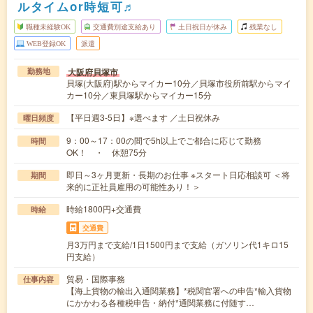
ルタイムor時短可♬
職種未経験OK
交通費別途支給あり
土日祝日が休み
残業なし
WEB登録OK
派遣
大阪府貝塚市
勤務地
貝塚(大阪府)駅からマイカー10分／貝塚市役所前駅からマイ
カー10分／東貝塚駅からマイカー15分
【平日週3-5日】※選べます ／土日祝休み
曜日頻度
9：00～17：00の間で5h以上でご都合に応じて勤務
時間
OK！ ・ 休憩75分
即日～3ヶ月更新・長期のお仕事 ※スタート日応相談可 ＜将
期間
来的に正社員雇用の可能性あり！＞
時給1800円+交通費
時給
交通費
月3万円まで支給/1日1500円まで支給（ガソリン代1キロ15
円支給）
貿易・国際事務
仕事内容
【海上貨物の輸出入通関業務】*税関官署への申告*輸入貨物
にかかわる各種税申告・納付*通関業務に付随す…