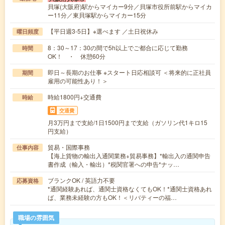
貝塚(大阪府)駅からマイカー9分／貝塚市役所前駅からマイカ
ー11分／東貝塚駅からマイカー15分
【平日週3-5日】※選べます ／土日祝休み
曜日頻度
8：30～17：30の間で5h以上でご都合に応じて勤務
時間
OK！ ・ 休憩60分
即日～長期のお仕事 ※スタート日応相談可 ＜将来的に正社員
期間
雇用の可能性あり！＞
時給1800円+交通費
時給
交通費
月3万円まで支給/1日1500円まで支給（ガソリン代1キロ15
円支給）
貿易・国際事務
仕事内容
【海上貨物の輸出入通関業務+貿易事務】*輸出入の通関申告
書作成（輸入・輸出）*税関官署への申告*ナッ…
ブランクOK / 英語力不要
応募資格
*通関経験あれば、通関士資格なくてもOK！*通関士資格あれ
ば、業務未経験の方もOK！＜リバティーの福…
職場の雰囲気