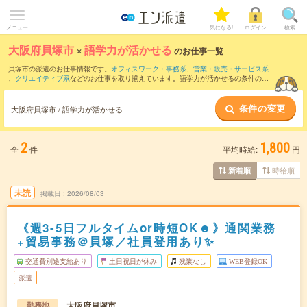
メニュー
気になる!
ログイン
検索
大阪府貝塚市
×
語学力が活かせる
のお仕事一覧
貝塚市の派遣のお仕事情報です。
オフィスワーク・事務系
、
営業・販売・サービス系
、
クリエイティブ系
などのお仕事を取り揃えています。語学力が活かせるの条件の他
に、
交通費別途支給あり
、
職種未経験OK
、
友だちと一緒の応募OK
などのこだわり条
件も取り揃えています。
条件の変更
大阪府貝塚市 / 語学力が活かせる
2
1,800
全
件
平均時給:
円
時給順
新着順
未読
掲載日
2026/08/03
《週3-5日フルタイムor時短OK☻》通関業務
+貿易事務＠貝塚／社員登用あり✨
交通費別途支給あり
土日祝日が休み
残業なし
WEB登録OK
派遣
大阪府貝塚市
勤務地