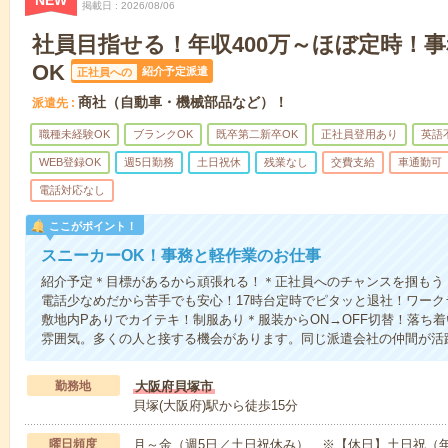
NEW
掲載日
2026/08/06
社員目指せる！年収400万～ほぼ定時！
OK
紹介予定派遣
正社員への
商社（自動車・機械部品など）！
派遣先
職種未経験OK
ブランクOK
既卒第二新卒OK
正社員登用あり
英語
WEB登録OK
週5日勤務
土日祝休
残業なし
交費支給
車通勤可
電話対応なし
ここがポイント！
スニーカーOK！事務と軽作業のお仕事
紹介予定＊目標があるから頑張れる！＊正社員へのチャンスを掴もう
電話少なめだから苦手でも安心！17時台定時でピタッと退社！ワーク
敷地内Pありでカイテキ！制服あり＊服装からON→OFF切替！落ち
雰囲気。多くの人と接する機会があります。同じ派遣会社の仲間が活
勤務地
大阪府貝塚市
貝塚(大阪府)駅から徒歩15分
曜日頻度
月～金（週5日／土日祝休み） ※【休日】土日祝（年