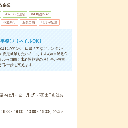
る企業♪
40～50代活躍
WEB登録OK
車通勤可
服装自由
職場が禁煙
事務〇【ネイルOK】
はじめてOK！伝票入力などカンタン○
く安定就業したい方におすすめ○車通勤O
イルも自由！未経験歓迎のお仕事が豊富
がる一歩を支えます。
※基本は月～金・月に5～6回土日出社あ
:00～16:00・10:00～16:00など◎＞