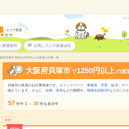
ヘル
エリア変更
た希望条件
お気に入りの派遣会社
阪府貝塚市 時給1250円以上の派遣の仕事一覧
大阪府貝塚市
1250円以上
で
の派
貝塚市の派遣のお仕事情報です。
オフィスワーク・事務系
、
営業・販売・サー
揃えています。さらに、
短期
・
単発
などの期間や、
職種未経験OK
などのこだ
57
1
30
件中
～
件を表示中
未読