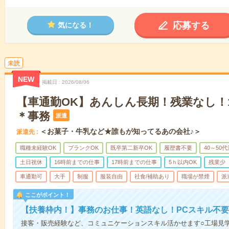
応募する
気になる！
未読
NEW
掲載日
2026/08/06
【車通勤OK】あんしん長期！残業なし！1
＊事務
派遣
＜お菓子・牛乳など★誰もが知ってるあの会社♪＞
派遣先
職種未経験OK
ブランクOK
既卒第二新卒OK
履歴書不要
40～50
土日祝休
16時前までの仕事
17時前までの仕事
5ｈ以内OK
残業少
車通勤可
大手
制服
服装自由
社食/補助あり
職場が禁煙
派
ここがポイント！
【扶養枠内！】事務のお仕事！英語なし！PCスキル不要
接客・販売経験など、コミュニケーションスキル活かせます○工場見