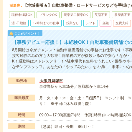
【地域密着★】自動車整備・ロードサービスなどを手掛け
派遣先
職種未経験OK
ブランクOK
既卒第二新卒OK
英語不要
履歴書不要
週5日勤務
17時前までの仕事
残業なし
シフト
金融
交費支給
ここがポイント！
【事務デビュー応援！】未経験OK！自動車整備店舗での
8月開始は今がチャンス＊自動車整備店舗での事務のお仕事です！事務
接客経験のみの方も大歓迎！同業務の方が複数いるので安心＊なが～
K！通勤時はストレスフリー！○駐車場代も無料でうれしい↑髪型やネ
なテンプスタッフ。あなたの「やってみたい」を大切に、未来につな
勤務地
大阪府貝塚市
泉佐野駅から車15分／熊取駅から車14分
曜日頻度
月・火・水・木・金・土・日(週5日) ※シフト制 
り！ ※平日に休み取得可能！
時間
09:00～17:00(実働7時間 休憩1時間)※＜時間相談OK！9
期間
【急募】即日～長期 ※8月～！