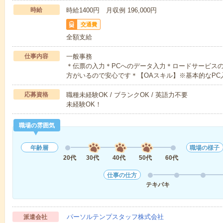
時給
時給1400円 月収例 196,000円
交通費
全額支給
仕事内容
一般事務
＊伝票の入力＊PCへのデータ入力＊ロードサービス
方がいるので安心です＊【OAスキル】※基本的なPC
応募資格
職種未経験OK / ブランクOK / 英語力不要
未経験OK！
職場の雰囲気
年齢層
職場の様子
20代
30代
40代
50代
60代
仕事の仕方
テキパキ
パーソルテンプスタッフ株式会社
派遣会社