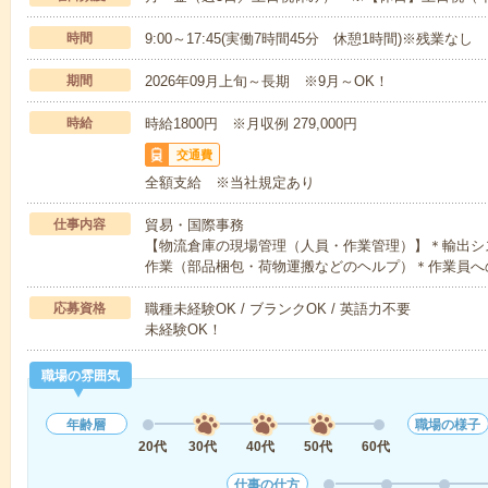
時間
9:00～17:45(実働7時間45分 休憩1時間)※残業なし
期間
2026年09月上旬～長期 ※9月～OK！
時給
時給1800円 ※月収例 279,000円
交通費
全額支給 ※当社規定あり
仕事内容
貿易・国際事務
【物流倉庫の現場管理（人員・作業管理）】＊輸出シ
作業（部品梱包・荷物運搬などのヘルプ）＊作業員へ
応募資格
職種未経験OK / ブランクOK / 英語力不要
未経験OK！
職場の雰囲気
年齢層
職場の様子
20代
30代
40代
50代
60代
仕事の仕方