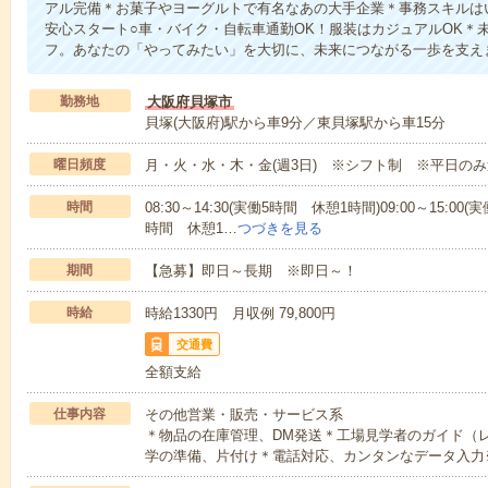
アル完備＊お菓子やヨーグルトで有名なあの大手企業＊事務スキルは
安心スタート○車・バイク・自転車通勤OK！服装はカジュアルOK＊
フ。あなたの「やってみたい」を大切に、未来につながる一歩を支え
勤務地
大阪府貝塚市
貝塚(大阪府)駅から車9分／東貝塚駅から車15分
曜日頻度
月・火・水・木・金(週3日) ※シフト制 ※平日の
時間
08:30～14:30(実働5時間 休憩1時間)09:00～15:00(
時間 休憩1…
つづきを見る
期間
【急募】即日～長期 ※即日～！
時給
時給1330円 月収例 79,800円
交通費
全額支給
仕事内容
その他営業・販売・サービス系
＊物品の在庫管理、DM発送＊工場見学者のガイド（
学の準備、片付け＊電話対応、カンタンなデータ入力