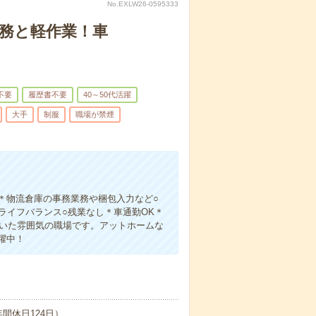
No.EXLW26-0595333
事務と軽作業！車
不要
履歴書不要
40～50代活躍
大手
制服
職場が禁煙
＊物流倉庫の事務業務や梱包入力など○
ライフバランス○残業なし＊車通勤OK＊
着いた雰囲気の職場です。アットホームな
躍中！
間休日124日）