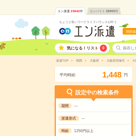
エン派遣
23642
件
エンバイト
28905
件
ちょうど良いワークライフバランスが叶う
関西版
気になる！リスト
0
保存し
派遣TOP
関西
大阪府
大阪府貝塚市
大
,
1
4
4
8
平均時給:
円
設定中の検索条件
期間
---
派遣形式
---
時給
1250円以上