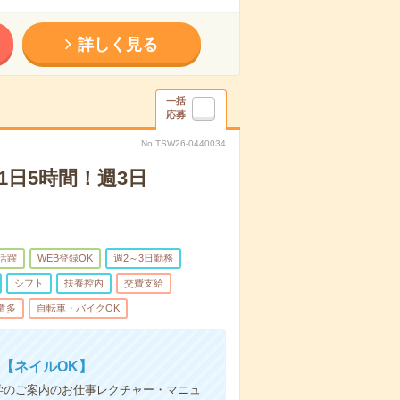
詳しく見る
一括
応募
No.TSW26-0440034
日5時間！週3日
代活躍
WEB登録OK
週2～3日勤務
シフト
扶養控内
交費支給
遣多
自転車・バイクOK
【ネイルOK】
学のご案内のお仕事レクチャー・マニュ