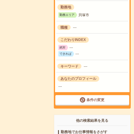
勤務地
貝塚市
勤務エリア
職種
---
こだわりINDEX
---
絶対
---
できれば
キーワード
---
あなたのプロフィール
---
条件の変更
他の検索結果を見る
勤務地でお仕事情報をさがす