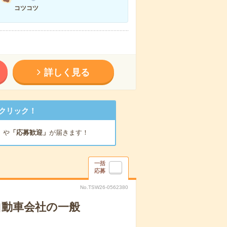
コツコツ
詳しく見る
クリック！
」
や
「応募歓迎」
が届きます！
一括
応募
No.TSW26-0562380
自動車会社の一般