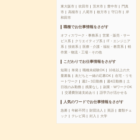
東大阪市
吹田市
茨木市
豊中市
門真
市
高槻市
八尾市
枚方市
守口市
岸
和田市
職種でお仕事情報をさがす
オフィスワーク・事務系
営業・販売・サー
ビス系
クリエイティブ系
IT・エンジニア
系
技術系
医療・介護・福祉・教育系
軽
作業・物流・工場・その他
こだわりでお仕事情報をさがす
短期
単発
職種未経験OK
10名以上の大
量募集
友だちと一緒の応募OK
在宅・リモ
ートワーク
週2～3日勤務
週4日勤務
土
日祝のみ勤務
残業なし
副業・WワークOK
交通費別途支給あり
語学力が活かせる
人気のワードでお仕事情報をさがす
急募
年齢不問
財団法人
英語
書類チェ
ック
テレビ局
封入
大学