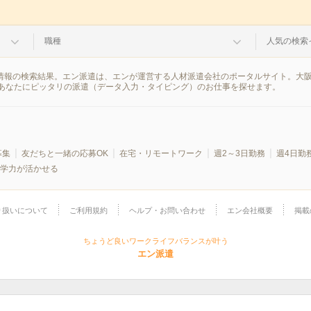
職種
人気の検索
遣情報の検索結果。エン派遣は、エンが運営する人材派遣会社のポータルサイト。大
あなたにピッタリの派遣（データ入力・タイピング）のお仕事を探せます。
募集
友だちと一緒の応募OK
在宅・リモートワーク
週2～3日勤務
週4日勤
学力が活かせる
り扱いについて
ご利用規約
ヘルプ・お問い合わせ
エン会社概要
掲載
ちょうど良いワークライフバランスが叶う
エン派遣