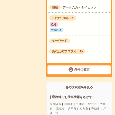
職種
データ入力・タイピング
こだわりINDEX
---
絶対
---
できれば
キーワード
---
あなたのプロフィール
---
条件の変更
他の検索結果を見る
勤務地でお仕事情報をさがす
東大阪市
吹田市
茨木市
豊中市
門真
市
高槻市
八尾市
枚方市
守口市
岸
和田市