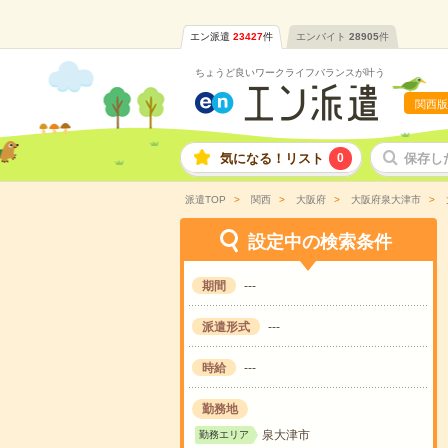
エン派遣
23427
件
エンバイト
28905
件
ちょうど良いワークライフバランスが叶う
関西版
気になる！リスト
0
保存し
派遣TOP
関西
大阪府
大阪府泉大津市
設定中の検索条件
期間
---
派遣形式
---
時給
---
勤務地
泉大津市
勤務エリア