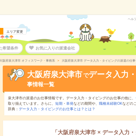
ヘル
エリア変更
た希望条件
お気に入りの派遣会社
大阪府泉大津市 オフィスワーク・事務系
大阪府泉大津市 データ入力・タイピングの派遣の仕事
大阪府泉大津市
データ入力
で
事情報一覧
泉大津市の派遣のお仕事情報です。データ入力・タイピングのお仕事の他に、
取り揃えています。さらに、
短期
・
単発
などの期間や、
職種未経験OK
などの
辞典：
データ入力・タイピングのお仕事とは？とは？
「
大阪府泉大津市
×
データ入力・