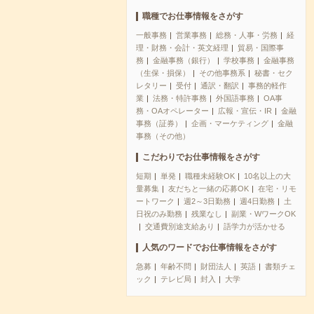
職種でお仕事情報をさがす
一般事務
営業事務
総務・人事・労務
経
理・財務・会計・英文経理
貿易・国際事
務
金融事務（銀行）
学校事務
金融事務
（生保・損保）
その他事務系
秘書・セク
レタリー
受付
通訳・翻訳
事務的軽作
業
法務・特許事務
外国語事務
OA事
務・OAオペレーター
広報・宣伝・IR
金融
事務（証券）
企画・マーケティング
金融
事務（その他）
こだわりでお仕事情報をさがす
短期
単発
職種未経験OK
10名以上の大
量募集
友だちと一緒の応募OK
在宅・リモ
ートワーク
週2～3日勤務
週4日勤務
土
日祝のみ勤務
残業なし
副業・WワークOK
交通費別途支給あり
語学力が活かせる
人気のワードでお仕事情報をさがす
急募
年齢不問
財団法人
英語
書類チェ
ック
テレビ局
封入
大学