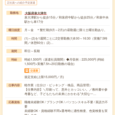
正社員への紹介予定派遣
大阪府泉大津市
勤務地
泉大津駅から徒歩15分／和泉府中駅から徒歩25分／和泉中央
駅から車17分
月～金 ＊繁忙期(9月～2月)の昼勤週に限り土曜出勤あり。
曜日頻度
(1)～(2)を1週間ごとに2交替勤務(1)8:00～16:30（実働7.5時
時間
間／休憩60分）(2)…
即日～長期
期間
時給1,500円（派遣社員期間）◆月収例：225,000円 (時給
時給
1,500円×実働7.5h×20日勤務の場合)
交通費
規定支給(上限15,000円／月)
軽作業（仕分け・ピッキング・検品、商品管理）
仕事内容
【仕事内容】＼印刷って、意外とカッコいい。／教科書や参
考書など、子どもたちの未来にかかわる"大切な一…
職種未経験OK / ブランクOK / パソコンスキル不要 / 英語力不
応募資格
要
未経験OK・資格経験不問※選考時に適性検査、色覚検査を実
施します。