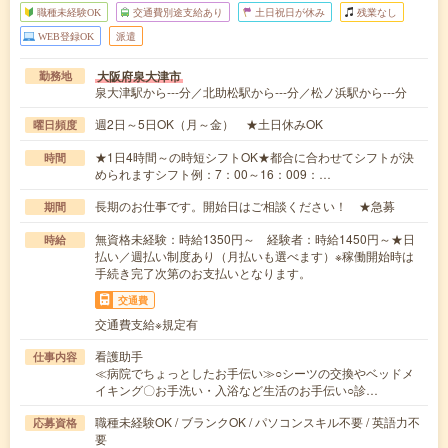
職種未経験OK
交通費別途支給あり
土日祝日が休み
残業なし
WEB登録OK
派遣
大阪府泉大津市
勤務地
泉大津駅から---分／北助松駅から---分／松ノ浜駅から---分
週2日～5日OK（月～金） ★土日休みOK
曜日頻度
★1日4時間～の時短シフトOK★都合に合わせてシフトが決
時間
められますシフト例：7：00～16：009：…
長期のお仕事です。開始日はご相談ください！ ★急募
期間
無資格未経験：時給1350円～ 経験者：時給1450円～★日
時給
払い／週払い制度あり（月払いも選べます）※稼働開始時は
手続き完了次第のお支払いとなります。
交通費
交通費支給※規定有
看護助手
仕事内容
≪病院でちょっとしたお手伝い≫○シーツの交換やベッドメ
イキング〇お手洗い・入浴など生活のお手伝い○診…
職種未経験OK / ブランクOK / パソコンスキル不要 / 英語力不
応募資格
要