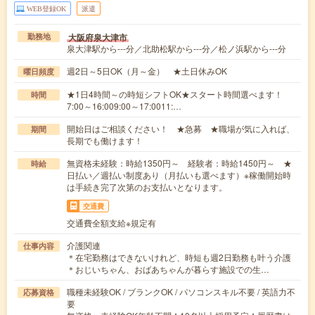
WEB登録OK
派遣
大阪府泉大津市
勤務地
泉大津駅から---分／北助松駅から---分／松ノ浜駅から---分
週2日～5日OK（月～金） ★土日休みOK
曜日頻度
★1日4時間～の時短シフトOK★スタート時間選べます！
時間
7:00～16:009:00～17:0011:…
開始日はご相談ください！ ★急募 ★職場が気に入れば、
期間
長期でも働けます！
無資格未経験：時給1350円～ 経験者：時給1450円～ ★
時給
日払い／週払い制度あり（月払いも選べます）※稼働開始時
は手続き完了次第のお支払いとなります。
交通費
交通費全額支給※規定有
介護関連
仕事内容
＊在宅勤務はできないけれど、時短も週2日勤務も叶う介護
＊おじいちゃん、おばあちゃんが暮らす施設での生…
職種未経験OK / ブランクOK / パソコンスキル不要 / 英語力不
応募資格
要