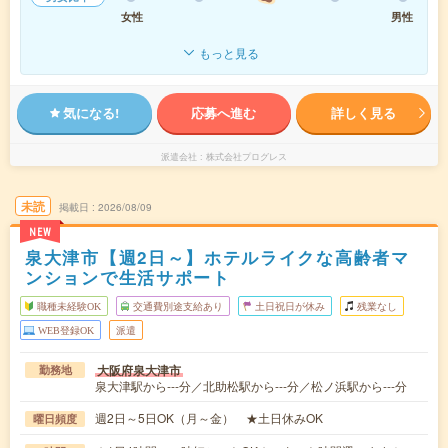
女性
男性
もっと見る
気になる!
応募へ進む
詳しく見る
派遣会社
株式会社プログレス
未読
掲載日
2026/08/09
NEW
泉大津市【週2日～】ホテルライクな高齢者マ
ンションで生活サポート
職種未経験OK
交通費別途支給あり
土日祝日が休み
残業なし
WEB登録OK
派遣
大阪府泉大津市
勤務地
泉大津駅から---分／北助松駅から---分／松ノ浜駅から---分
週2日～5日OK（月～金） ★土日休みOK
曜日頻度