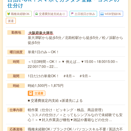
仕分け
職種未経験OK
交通費別途支給あり
土日祝日が休み
WEB登録OK
派遣
大阪府泉大津市
勤務地
泉大津駅から徒歩5分／北助松駅から徒歩5分／松ノ浜駅から
徒歩5分
単発1日のみ～OK！
曜日頻度
＜1日3時間～OK！＞▼ 例えば… ▼15:00～18:0015:00～
時間
22:0017:00～22:…
1日だけの単発OK！ ＃8月～ ＃9月～
期間
時給1,500円～1,875円
時給
交通費
■ 交通費規定内支給 ※派遣先による
軽作業（仕分け・ピッキング・検品、商品管理）
仕事内容
＼コスメの仕分け／＜とってもシンプルなので未経験でも安
心！＞▼封入作業及び梱包▼雑誌や書籍などの仕分…
職種未経験OK / ブランクOK / パソコンスキル不要 / 英語力不
応募資格