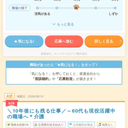
職場の様子
活気がある
しずか
もっと見る
気になる!
応募へ進む
詳しく見る
派遣会社
マンパワーグループ株式会社
興味があったら「★気になる！」をタップ！
「気になる！」を押しておくと、派遣会社から
「面談確約」
や
「応募歓迎」
が届きます！
未読
掲載日
2026/08/10
NEW
＼10年後にも残る仕事／～60代も現役活躍中
の職場へ＊介護
職種未経験OK
交通費別途支給あり
土日祝日が休み
残業なし