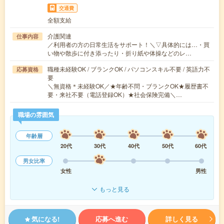
交通費
全額支給
介護関連
仕事内容
／利用者の方の日常生活をサポート！＼▽具体的には…・買
い物や散歩に付き添ったり・折り紙や体操などのレ…
職種未経験OK / ブランクOK / パソコンスキル不要 / 英語力不
応募資格
要
＼無資格＊未経験OK／★年齢不問・ブランクOK★履歴書不
要・来社不要（電話登録OK）★社会保険完備＼…
職場の雰囲気
年齢層
20代
30代
40代
50代
60代
男女比率
女性
男性
もっと見る
気になる!
応募へ進む
詳しく見る