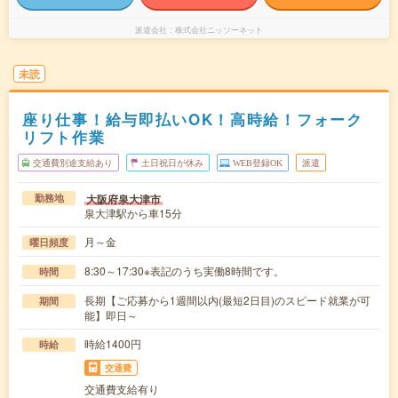
派遣会社
株式会社ニッソーネット
未読
座り仕事！給与即払いOK！高時給！フォーク
リフト作業
交通費別途支給あり
土日祝日が休み
WEB登録OK
派遣
大阪府泉大津市
勤務地
泉大津駅から車15分
月～金
曜日頻度
8:30～17:30※表記のうち実働8時間です。
時間
長期【ご応募から1週間以内(最短2日目)のスピード就業が可
期間
能】即日～
時給1400円
時給
交通費
交通費支給有り