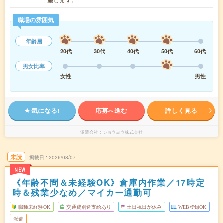
職場の雰囲気
年齢層
20代
30代
40代
50代
60代
男女比率
女性
男性
気になる!
応募へ進む
詳しく見る
派遣会社
ショウヨウ株式会社
未読
掲載日
2026/08/07
NEW
《年齢不問＆未経験OK》倉庫内作業／17時定
時＆残業少なめ／マイカー通勤可
職種未経験OK
交通費別途支給あり
土日祝日が休み
WEB登録OK
派遣