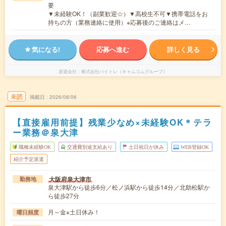
要
▼未経験OK！（副業歓迎☆）▼高校生不可▼携帯電話をお
持ちの方（業務連絡に使用）※応募後のご連絡はメ…
気になる!
応募へ進む
詳しく見る
派遣会社
株式会社バイトレ（キャムコムグループ）
未読
掲載日
2026/08/06
【直接雇用前提】残業少なめ×未経験OK＊テラ
ー業務＠泉大津
職種未経験OK
交通費別途支給あり
土日祝日が休み
WEB登録OK
紹介予定派遣
大阪府泉大津市
勤務地
泉大津駅から徒歩6分／松ノ浜駅から徒歩14分／北助松駅か
ら徒歩27分
月～金※土日休み！
曜日頻度