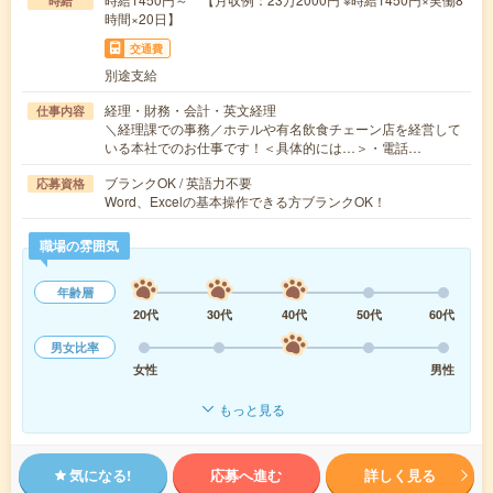
時給
時間×20日】
交通費
別途支給
経理・財務・会計・英文経理
仕事内容
＼経理課での事務／ホテルや有名飲食チェーン店を経営して
いる本社でのお仕事です！＜具体的には…＞・電話…
ブランクOK / 英語力不要
応募資格
Word、Excelの基本操作できる方ブランクOK！
職場の雰囲気
年齢層
20代
30代
40代
50代
60代
男女比率
女性
男性
もっと見る
気になる!
応募へ進む
詳しく見る