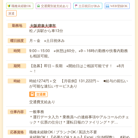
職種未経験OK
交通費別途支給あり
土日祝日が休み
WEB登録OK
派遣
大阪府泉大津市
勤務地
松ノ浜駅から車13分
月～金 ※土日祝休み
曜日頻度
9:00～15:00 ※休憩は60分。※9～16時の勤務や扶養内勤務
時間
も相談可能。
【急募】即日～長期 ※開始日はご相談可能です！ ※8月
期間
～！
時給1274円＋交 【月収例】131,222円～ ■給与の前払い
時給
が可能な速払いサービスあり
交通費
交通費支給あり
一般事務
仕事内容
＊運行データ入力＊乗務員への連絡事項やアルコールのチェ
ック＊伝票の仕分け＊運転日報のファイリング＊デ…
職種未経験OK / ブランクOK / 英語力不要
応募資格
未経験OK！【必要なOAスキル】Excel（SUM関数） #初め