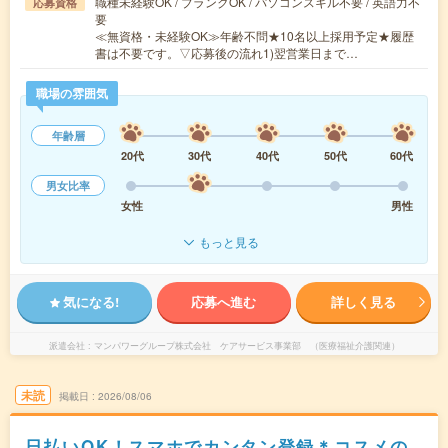
職種未経験OK / ブランクOK / パソコンスキル不要 / 英語力不
応募資格
要
≪無資格・未経験OK≫年齢不問★10名以上採用予定★履歴
書は不要です。▽応募後の流れ1)翌営業日まで…
職場の雰囲気
年齢層
20代
30代
40代
50代
60代
男女比率
女性
男性
もっと見る
気になる!
応募へ進む
詳しく見る
派遣会社
マンパワーグループ株式会社 ケアサービス事業部 （医療福祉介護関連）
未読
掲載日
2026/08/06
日払いOK！スマホでカンタン登録＊コスメの