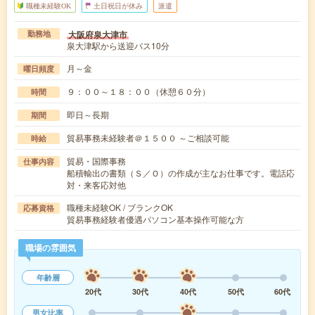
職種未経験OK
土日祝日が休み
派遣
大阪府泉大津市
勤務地
泉大津駅から送迎バス10分
月～金
曜日頻度
９：００～１８：００（休憩６０分）
時間
即日～長期
期間
貿易事務未経験者＠１５００ ～ご相談可能
時給
貿易・国際事務
仕事内容
船積輸出の書類（Ｓ／Ｏ）の作成が主なお仕事です。電話応
対・来客応対他
職種未経験OK / ブランクOK
応募資格
貿易事務経験者優遇パソコン基本操作可能な方
職場の雰囲気
年齢層
20代
30代
40代
50代
60代
男女比率