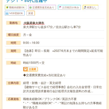
ナシ！＊50代活躍中
職種未経験OK
交通費別途支給あり
土日祝日が休み
残業なし
WEB登録OK
派遣
大阪府泉大津市
勤務地
泉大津駅から徒歩17分／信太山駅から車7分
月～金
曜日頻度
9:00～16:00
時間
【急募】即日～長期 ※2027/6月末までの期間限定※延長可能
期間
性あり
時給1500円＋交
時給
交通費
◆交通費実費支給※当社規定あり
経理・財務・会計・英文経理
仕事内容
【建物サービス会社で経理事務】会社の入出金管理・日常仕
訳月次処理請求書発行会計処理月次報告資料の作成…
職種未経験OK / ブランクOK / 英語力不要
応募資格
*・*・*職種未経験OK*・*・*簿記の知識をお持ちの方事務経
験がある方