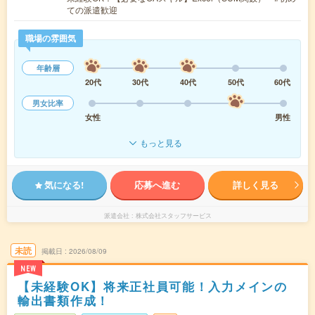
ての派遣歓迎
職場の雰囲気
年齢層
20代
30代
40代
50代
60代
男女比率
女性
男性
もっと見る
気になる!
応募へ進む
詳しく見る
派遣会社
株式会社スタッフサービス
未読
掲載日
2026/08/09
NEW
【未経験OK】将来正社員可能！入力メインの
輸出書類作成！