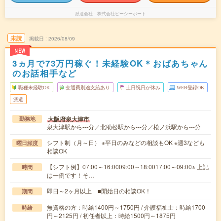
派遣会社
株式会社ピーシーポート
未読
掲載日
2026/08/09
NEW
3ヵ月で73万円稼ぐ！未経験OK＊おばあちゃん
のお話相手など
職種未経験OK
交通費別途支給あり
土日祝日が休み
WEB登録OK
派遣
大阪府泉大津市
勤務地
泉大津駅から---分／北助松駅から---分／松ノ浜駅から---分
シフト制（月～日） ※平日のみなどの相談もOK ※週3なども
曜日頻度
相談OK
【シフト例】07:00～16:0009:00～18:0017:00～09:00※ 上記
時間
は一例です！そ…
即日～2ヶ月以上 ■開始日の相談OK！
期間
無資格の方：時給1400円～1750円 / 介護福祉士：時給1700
時給
円～2125円 / 初任者以上：時給1500円～1875円