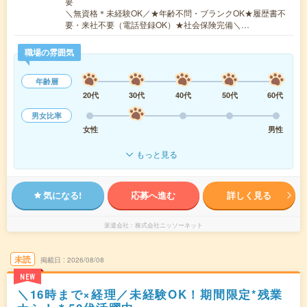
要
＼無資格＊未経験OK／★年齢不問・ブランクOK★履歴書不
要・来社不要（電話登録OK）★社会保険完備＼…
職場の雰囲気
年齢層
20代
30代
40代
50代
60代
男女比率
女性
男性
もっと見る
気になる!
応募へ進む
詳しく見る
派遣会社
株式会社ニッソーネット
未読
掲載日
2026/08/08
NEW
＼16時まで×経理／未経験OK！期間限定*残業