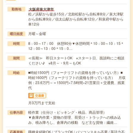
大阪府泉大津市
勤務地
松ノ浜駅から徒歩15分／北助松駅から自転車8分／泉大津駅
から自転車9分／信太山駅から自転車12分／和泉府中駅から
車12分
月曜～金曜
曜日頻度
8：00～17：00 休憩90分▼休憩時間＊10：00～10：15＊
時間
12：00～13：00＊15：0…
≪長期≫ 即日スタートOK ※スタート日、面談時にご相談
期間
ください♪ ※8月～・9月～もOK
■時給1500円（フォークリフトの資格を持っていない方）■
時給
時給1600円（フォークリフトの資格を持っている方） 月収
例：23.6万円～＝1500円×7.5時間×21営業日＋交通費、残業
代
交通費
月3万円まで支給
軽作業（仕分け・ピッキング・検品、商品管理）
仕事内容
▼倉庫内作業・貨物の管理、荷受け・トラックへの積み込
み、積み降ろし、倉庫内の移動 など主な貨物：繊維…
職種未経験OK / ブランクOK / パソコンスキル不要 / 英語力不
応募資格