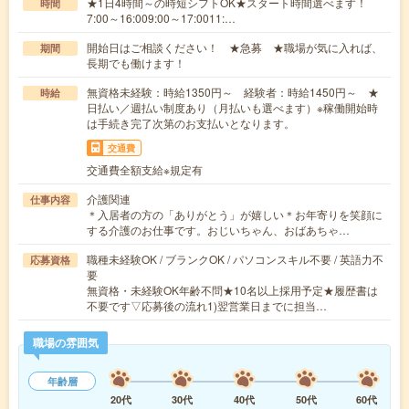
★1日4時間～の時短シフトOK★スタート時間選べます！
時間
7:00～16:009:00～17:0011:…
開始日はご相談ください！ ★急募 ★職場が気に入れば、
期間
長期でも働けます！
無資格未経験：時給1350円～ 経験者：時給1450円～ ★
時給
日払い／週払い制度あり（月払いも選べます）※稼働開始時
は手続き完了次第のお支払いとなります。
交通費
交通費全額支給※規定有
介護関連
仕事内容
＊入居者の方の「ありがとう」が嬉しい＊お年寄りを笑顔に
する介護のお仕事です。おじいちゃん、おばあちゃ…
職種未経験OK / ブランクOK / パソコンスキル不要 / 英語力不
応募資格
要
無資格・未経験OK年齢不問★10名以上採用予定★履歴書は
不要です▽応募後の流れ1)翌営業日までに担当…
職場の雰囲気
年齢層
20代
30代
40代
50代
60代