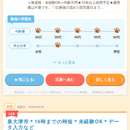
≪無資格・未経験OK≫年齢不問★10名以上採用予定★履歴
書は不要です。▽応募後の流れ1)翌営業日まで…
職場の雰囲気
年齢層
20代
30代
40代
50代
60代
男女比率
女性
男性
もっと見る
気になる!
応募へ進む
詳しく見る
派遣会社
マンパワーグループ株式会社 ケアサービス事業部 （医療福祉介護関連）
未読
掲載日
2026/08/09
NEW
泉大津市＊15時までの時短＊未経験OK＊デー
タ入力など