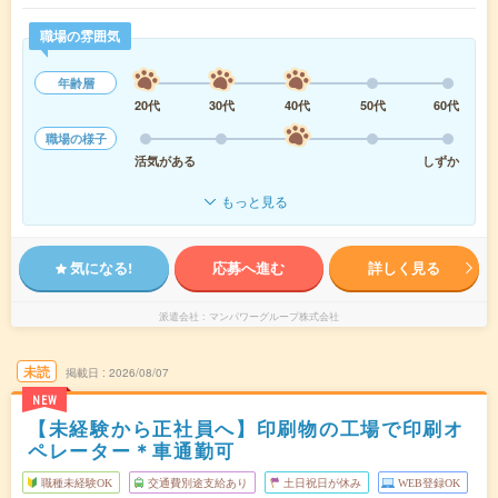
職場の雰囲気
年齢層
20代
30代
40代
50代
60代
職場の様子
活気がある
しずか
もっと見る
気になる!
応募へ進む
詳しく見る
派遣会社
マンパワーグループ株式会社
未読
掲載日
2026/08/07
NEW
【未経験から正社員へ】印刷物の工場で印刷オ
ペレーター＊車通勤可
職種未経験OK
交通費別途支給あり
土日祝日が休み
WEB登録OK