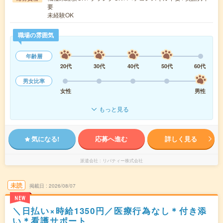
要
未経験OK
職場の雰囲気
年齢層
20代
30代
40代
50代
60代
男女比率
女性
男性
もっと見る
気になる!
応募へ進む
詳しく見る
派遣会社
リバティー株式会社
未読
掲載日
2026/08/07
NEW
＼日払い×時給1350円／医療行為なし＊付き添
い＊看護サポート