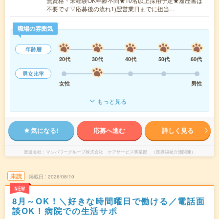
無資格・未経験OK年齢不問★10名以上採用予定★履歴書は
不要です▽応募後の流れ1)翌営業日までに担当…
職場の雰囲気
年齢層
20代
30代
40代
50代
60代
男女比率
女性
男性
もっと見る
気になる!
応募へ進む
詳しく見る
派遣会社
マンパワーグループ株式会社 ケアサービス事業部 （医療福祉介護関連）
未読
掲載日
2026/08/10
NEW
8月～OK！＼好きな時間曜日で働ける／電話面
談OK！病院での生活サポ