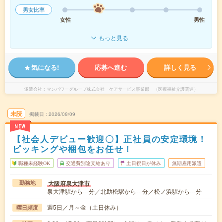
男女比率
女性
男性
もっと見る
気になる!
応募へ進む
詳しく見る
派遣会社
マンパワーグループ株式会社 ケアサービス事業部 （医療福祉介護関連）
未読
掲載日
2026/08/09
NEW
【社会人デビュー歓迎〇】正社員の安定環境！
ピッキングや梱包をお任せ！
職種未経験OK
交通費別途支給あり
土日祝日が休み
無期雇用派遣
大阪府泉大津市
勤務地
泉大津駅から---分／北助松駅から---分／松ノ浜駅から---分
週5日／月～金（土日休み）
曜日頻度