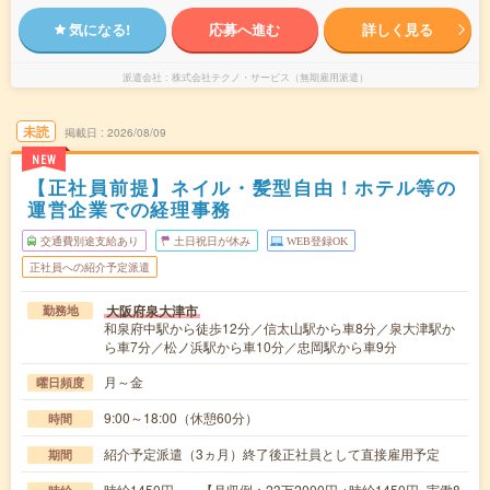
気になる!
応募へ進む
詳しく見る
派遣会社
株式会社テクノ・サービス（無期雇用派遣）
未読
掲載日
2026/08/09
NEW
【正社員前提】ネイル・髪型自由！ホテル等の
運営企業での経理事務
交通費別途支給あり
土日祝日が休み
WEB登録OK
正社員への紹介予定派遣
大阪府泉大津市
勤務地
和泉府中駅から徒歩12分／信太山駅から車8分／泉大津駅か
ら車7分／松ノ浜駅から車10分／忠岡駅から車9分
月～金
曜日頻度
9:00～18:00（休憩60分）
時間
紹介予定派遣（3ヵ月）終了後正社員として直接雇用予定
期間
時給1450円～ 【月収例：23万2000円 ※時給1450円×実働8