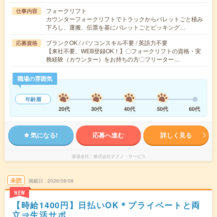
フォークリフト
仕事内容
カウンターフォークリフトでトラックからパレットごと積み
下ろし、運搬、伝票を基にパレットごとピッキング…
ブランクOK / パソコンスキル不要 / 英語力不要
応募資格
【来社不要、WEB登録OK！】〇フォークリフトの資格・実
務経験（カウンター）をお持ちの方〇フリーター…
職場の雰囲気
年齢層
20代
30代
40代
50代
60代
気になる!
応募へ進む
詳しく見る
派遣会社
株式会社テクノ・サービス
未読
掲載日
2026/08/08
NEW
【時給1400円】日払いOK＊プライベートと両
立⇒生活サポ