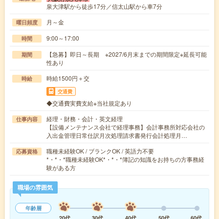
泉大津駅から徒歩17分／信太山駅から車7分
月～金
曜日頻度
9:00～17:00
時間
【急募】即日～長期 ※2027/6月末までの期間限定※延長可能
期間
性あり
時給1500円＋交
時給
交通費
◆交通費実費支給※当社規定あり
経理・財務・会計・英文経理
仕事内容
【設備メンテナンス会社で経理事務】会計事務所対応会社の
入出金管理日常仕訳月次処理請求書発行会計処理月…
職種未経験OK / ブランクOK / 英語力不要
応募資格
*・*・*職種未経験OK*・*・*簿記の知識をお持ちの方事務経
験がある方
職場の雰囲気
年齢層
20代
30代
40代
50代
60代