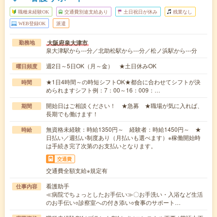
職種未経験OK
交通費別途支給あり
土日祝日が休み
残業なし
WEB登録OK
派遣
大阪府泉大津市
勤務地
泉大津駅から---分／北助松駅から---分／松ノ浜駅から---分
週2日～5日OK（月～金） ★土日休みOK
曜日頻度
★1日4時間～の時短シフトOK★都合に合わせてシフトが決
時間
められますシフト例：7：00～16：009：…
開始日はご相談ください！ ★急募 ★職場が気に入れば、
期間
長期でも働けます！
無資格未経験：時給1350円～ 経験者：時給1450円～ ★
時給
日払い／週払い制度あり（月払いも選べます）※稼働開始時
は手続き完了次第のお支払いとなります。
交通費
交通費全額支給※規定有
看護助手
仕事内容
≪病院でちょっとしたお手伝い≫〇お手洗い・入浴など生活
のお手伝い○診察室への付き添い○食事のサポート…