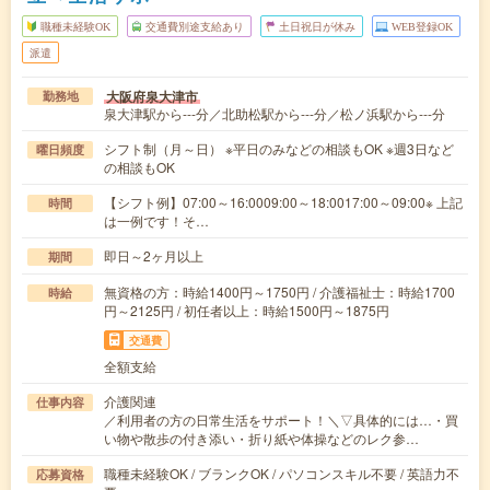
職種未経験OK
交通費別途支給あり
土日祝日が休み
WEB登録OK
派遣
大阪府泉大津市
勤務地
泉大津駅から---分／北助松駅から---分／松ノ浜駅から---分
シフト制（月～日） ※平日のみなどの相談もOK ※週3日など
曜日頻度
の相談もOK
【シフト例】07:00～16:0009:00～18:0017:00～09:00※ 上記
時間
は一例です！そ…
即日～2ヶ月以上
期間
無資格の方：時給1400円～1750円 / 介護福祉士：時給1700
時給
円～2125円 / 初任者以上：時給1500円～1875円
交通費
全額支給
介護関連
仕事内容
／利用者の方の日常生活をサポート！＼▽具体的には…・買
い物や散歩の付き添い・折り紙や体操などのレク参…
職種未経験OK / ブランクOK / パソコンスキル不要 / 英語力不
応募資格