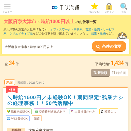
メニュー
気になる!
ログイン
検索
大阪府泉大津市
×
時給1000円以上
のお仕事一覧
泉大津市の派遣のお仕事情報です。
オフィスワーク・事務系
、
営業・販売・サービス
系
、
クリエイティブ系
などのお仕事を取り揃えています。さらに、
短期
・
単発
などの
期間や、
職種未経験OK
などのこだわり条件で絞り込んでいただけます。
条件の変更
時給
1200円以上
・
1800円以上
の求人はこちら
大阪府泉大津市 / 時給1000円以上
当サイトでは法令を遵守し、最低賃金以上の求人のみを掲載しています。
34
1,434
全
件
平均時給:
円
時給順
新着順
未読
掲載日
2026/08/10
NEW
＼時給1500円／未経験OK！期間限定*残業ナシ
の経理事務！＊50代活躍中
職種未経験OK
交通費別途支給あり
土日祝日が休み
残業なし
WEB登録OK
派遣
大阪府泉大津市
勤務地