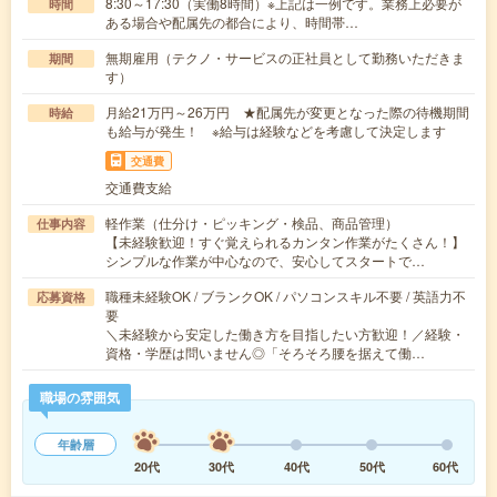
8:30～17:30（実働8時間）※上記は一例です。業務上必要が
時間
ある場合や配属先の都合により、時間帯…
無期雇用（テクノ・サービスの正社員として勤務いただきま
期間
す）
月給21万円～26万円 ★配属先が変更となった際の待機期間
時給
も給与が発生！ ※給与は経験などを考慮して決定します
交通費
交通費支給
軽作業（仕分け・ピッキング・検品、商品管理）
仕事内容
【未経験歓迎！すぐ覚えられるカンタン作業がたくさん！】
シンプルな作業が中心なので、安心してスタートで…
職種未経験OK / ブランクOK / パソコンスキル不要 / 英語力不
応募資格
要
＼未経験から安定した働き方を目指したい方歓迎！／経験・
資格・学歴は問いません◎「そろそろ腰を据えて働…
職場の雰囲気
年齢層
20代
30代
40代
50代
60代