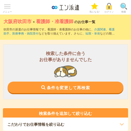
メニュー
気になる!
ログイン
検索
大阪府吹田市
×
看護師・准看護師
のお仕事一覧
吹田市の派遣のお仕事情報です。看護師・准看護師のお仕事の他に、
介護関連
、
看護
助手
、
医療事務・病院受付
などを取り揃えています。さらに、
短期
・
単発
などの期間
や、
職種未経験OK
などのこだわり条件で絞り込んでいただけます。職種辞典：
看護
師・准看護師のお仕事とは？とは？
検索した条件に合う
お仕事がありませんでした
条件を変更して再検索
検索条件を追加して絞り込む
こだわり
でお仕事情報を絞り込む