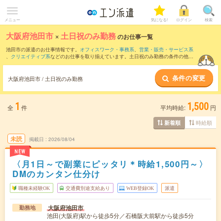
メニュー
気になる!
ログイン
検索
大阪府池田市
×
土日祝のみ勤務
のお仕事一覧
池田市の派遣のお仕事情報です。
オフィスワーク・事務系
、
営業・販売・サービス系
、
クリエイティブ系
などのお仕事を取り揃えています。土日祝のみ勤務の条件の他
に、
交通費別途支給あり
、
職種未経験OK
、
友だちと一緒の応募OK
などのこだわり条
件も取り揃えています。
条件の変更
大阪府池田市 / 土日祝のみ勤務
1
1,500
全
件
平均時給:
円
時給順
新着順
未読
掲載日
2026/08/04
NEW
〈月1日～で副業にピッタリ＊時給1,500円～〉
DMのカンタン仕分け
職種未経験OK
交通費別途支給あり
WEB登録OK
派遣
大阪府池田市
勤務地
池田(大阪府)駅から徒歩5分／石橋阪大前駅から徒歩5分