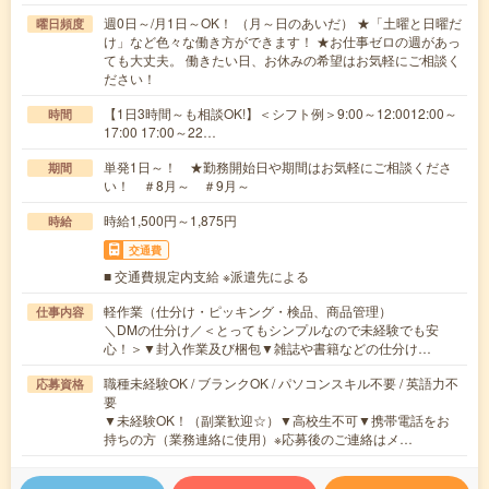
週0日～/月1日～OK！ （月～日のあいだ） ★「土曜と日曜だ
曜日頻度
け」など色々な働き方ができます！ ★お仕事ゼロの週があっ
ても大丈夫。 働きたい日、お休みの希望はお気軽にご相談く
ださい！
【1日3時間～も相談OK!】＜シフト例＞9:00～12:0012:00～
時間
17:00 17:00～22…
単発1日～！ ★勤務開始日や期間はお気軽にご相談くださ
期間
い！ ＃8月～ ＃9月～
時給1,500円～1,875円
時給
交通費
■ 交通費規定内支給 ※派遣先による
軽作業（仕分け・ピッキング・検品、商品管理）
仕事内容
＼DMの仕分け／＜とってもシンプルなので未経験でも安
心！＞▼封入作業及び梱包▼雑誌や書籍などの仕分け…
職種未経験OK / ブランクOK / パソコンスキル不要 / 英語力不
応募資格
要
▼未経験OK！（副業歓迎☆）▼高校生不可▼携帯電話をお
持ちの方（業務連絡に使用）※応募後のご連絡はメ…