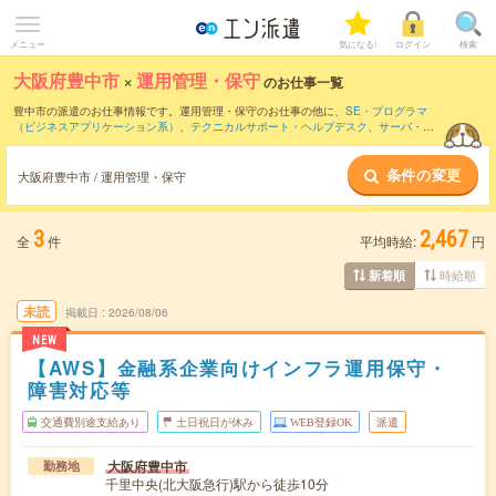
メニュー
気になる!
ログイン
検索
大阪府豊中市
×
運用管理・保守
のお仕事一覧
豊中市の派遣のお仕事情報です。運用管理・保守のお仕事の他に、
SE・プログラマ
（ビジネスアプリケーション系）
、
テクニカルサポート・ヘルプデスク
、
サーバ・ネ
ットワークエンジニア
などを取り揃えています。さらに、
短期
・
単発
などの期間や、
職種未経験OK
などのこだわり条件で絞り込んでいただけます。職種辞典：
運用管理・
条件の変更
保守のお仕事とは？とは？
大阪府豊中市 / 運用管理・保守
3
2,467
全
件
平均時給:
円
時給順
新着順
未読
掲載日
2026/08/06
NEW
【AWS】金融系企業向けインフラ運用保守・
障害対応等
交通費別途支給あり
土日祝日が休み
WEB登録OK
派遣
大阪府豊中市
勤務地
千里中央(北大阪急行)駅から徒歩10分