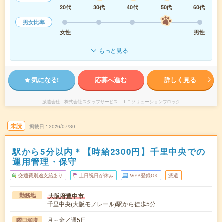
20代
30代
40代
50代
60代
男女比率
女性
男性
もっと見る
気になる!
応募へ進む
詳しく見る
派遣会社
株式会社スタッフサービス ＩＴソリューションブロック
未読
掲載日
2026/07/30
駅から5分以内＊【時給2300円】千里中央での
運用管理・保守
交通費別途支給あり
土日祝日が休み
WEB登録OK
派遣
大阪府豊中市
勤務地
千里中央(大阪モノレール)駅から徒歩5分
月～金／週5日
曜日頻度