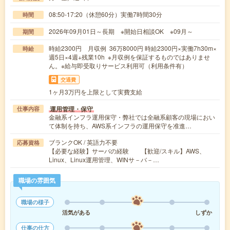
08:50-17:20（休憩60分）実働7時間30分
時間
2026年09月01日～長期 ※開始日相談OK ※09月～
期間
時給2300円 月収例 36万8000円 時給2300円×実働7h30m×
時給
週5日×4週+残業10h ※月収例を保証するものではありませ
ん。※給与即受取りサービス利用可（利用条件有）
交通費
1ヶ月3万円を上限として実費支給
運用管理・保守
仕事内容
金融系インフラ運用保守・弊社では全融系顧客の現場におい
て体制を持ち、AWS系インフラの運用保守を准進…
ブランクOK / 英語力不要
応募資格
【必要な経験】サーバの経験 【歓迎/スキル】AWS、
Linux、Linux運用管理、WINサ－バ－…
職場の雰囲気
職場の様子
活気がある
しずか
仕事の仕方