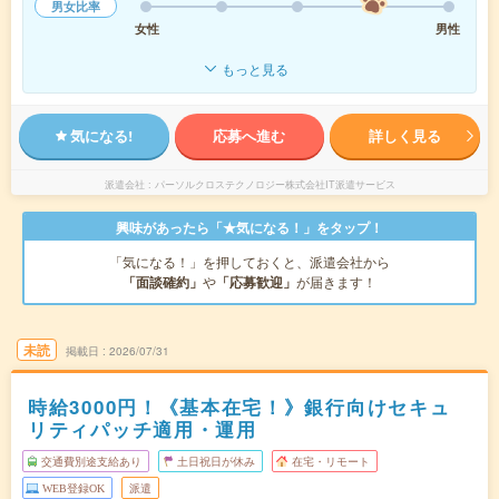
男女比率
女性
男性
もっと見る
気になる!
応募へ進む
詳しく見る
派遣会社
パーソルクロステクノロジー株式会社IT派遣サービス
興味があったら「★気になる！」をタップ！
「気になる！」を押しておくと、派遣会社から
「面談確約」
や
「応募歓迎」
が届きます！
未読
掲載日
2026/07/31
時給3000円！《基本在宅！》銀行向けセキュ
リティパッチ適用・運用
交通費別途支給あり
土日祝日が休み
在宅・リモート
WEB登録OK
派遣