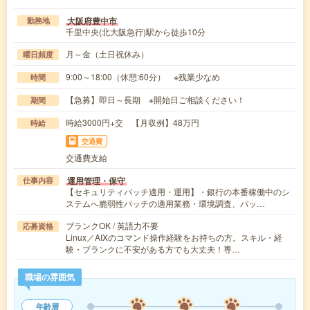
大阪府豊中市
勤務地
千里中央(北大阪急行)駅から徒歩10分
月～金（土日祝休み）
曜日頻度
9:00～18:00（休憩:60分） ※残業少なめ
時間
【急募】即日～長期 ※開始日ご相談ください！
期間
時給3000円+交 【月収例】48万円
時給
交通費
交通費支給
運用管理・保守
仕事内容
【セキュリティパッチ適用・運用】・銀行の本番稼働中のシ
ステムへ脆弱性パッチの適用業務・環境調査、パッ…
ブランクOK / 英語力不要
応募資格
Linux／AIXのコマンド操作経験をお持ちの方。スキル・経
験・ブランクに不安がある方でも大丈夫！専…
職場の雰囲気
年齢層