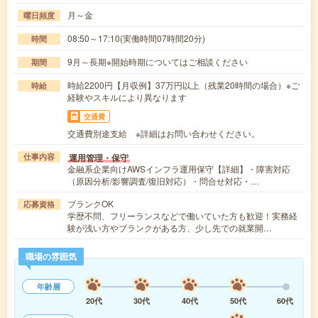
月～金
曜日頻度
08:50～17:10(実働時間07時間20分)
時間
9月～長期※開始時期についてはご相談ください
期間
時給2200円【月収例】37万円以上（残業20時間の場合）※ご
時給
経験やスキルにより異なります
交通費
交通費別途支給 ※詳細はお問い合わせください。
運用管理・保守
仕事内容
金融系企業向けAWSインフラ運用保守【詳細】・障害対応
（原因分析/影響調査/復旧対応）・問合せ対応・…
ブランクOK
応募資格
学歴不問、フリーランスなどで働いていた方も歓迎！実務経
験が浅い方やブランクがある方、少し先での就業開…
職場の雰囲気
年齢層
20代
30代
40代
50代
60代