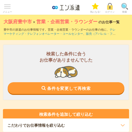
メニュー
気になる!
ログイン
検索
大阪府豊中市
×
営業・企画営業・ラウンダー
のお仕事一覧
豊中市の派遣のお仕事情報です。営業・企画営業・ラウンダーのお仕事の他に、
テレ
マーケティング・テレフォンオペレーター・コールセンター
、
販売（アパレル・ファ
ッション・コスメ）
、
窓口・ショールーム・カウンター受付
などを取り揃えていま
す。さらに、
短期
・
単発
などの期間や、
職種未経験OK
などのこだわり条件で絞り込ん
でいただけます。職種辞典：
営業・企画営業・ラウンダーのお仕事とは？とは？
検索した条件に合う
お仕事がありませんでした
条件を変更して再検索
検索条件を追加して絞り込む
こだわり
でお仕事情報を絞り込む