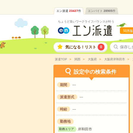
エン派遣
23427
件
エンバイト
28905
件
ちょうど良いワークライフバランスが叶う
関西版
気になる！リスト
0
保存し
派遣TOP
関西
大阪府
大阪府岸和田市
設定中の検索条件
期間
---
派遣形式
---
時給
---
勤務地
岸和田市
勤務エリア