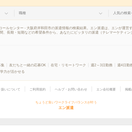
職種
人気の検索
コールセンター - 大阪府岸和田市の派遣情報の検索結果。エン派遣は、エンが運営
時間、長期・短期などの希望条件から、あなたにピッタリの派遣（テレマーケティン
募集
友だちと一緒の応募OK
在宅・リモートワーク
週2～3日勤務
週4日勤
学力が活かせる
り扱いについて
ご利用規約
ヘルプ・お問い合わせ
エン会社概要
掲載
ちょうど良いワークライフバランスが叶う
エン派遣