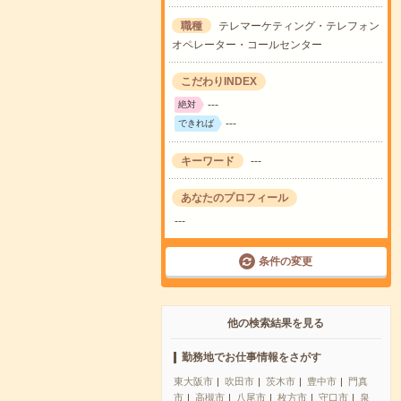
職種
テレマーケティング・テレフォン
オペレーター・コールセンター
こだわりINDEX
---
絶対
---
できれば
キーワード
---
あなたのプロフィール
---
条件の変更
他の検索結果を見る
勤務地でお仕事情報をさがす
東大阪市
吹田市
茨木市
豊中市
門真
市
高槻市
八尾市
枚方市
守口市
泉