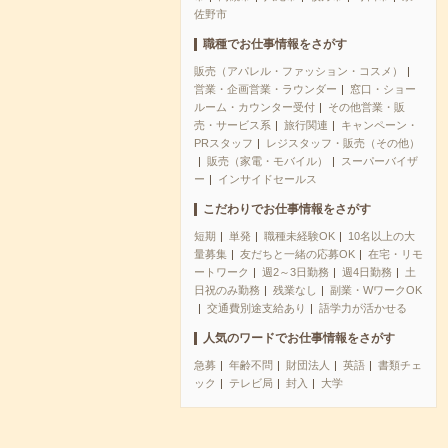
佐野市
職種でお仕事情報をさがす
販売（アパレル・ファッション・コスメ）
営業・企画営業・ラウンダー
窓口・ショー
ルーム・カウンター受付
その他営業・販
売・サービス系
旅行関連
キャンペーン・
PRスタッフ
レジスタッフ・販売（その他）
販売（家電・モバイル）
スーパーバイザ
ー
インサイドセールス
こだわりでお仕事情報をさがす
短期
単発
職種未経験OK
10名以上の大
量募集
友だちと一緒の応募OK
在宅・リモ
ートワーク
週2～3日勤務
週4日勤務
土
日祝のみ勤務
残業なし
副業・WワークOK
交通費別途支給あり
語学力が活かせる
人気のワードでお仕事情報をさがす
急募
年齢不問
財団法人
英語
書類チェ
ック
テレビ局
封入
大学