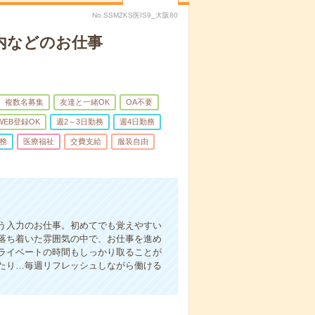
No.SSMZKS医IS9_大阪80
内などのお仕事
複数名募集
友達と一緒OK
OA不要
WEB登録OK
週2～3日勤務
週4日勤務
務
医療福祉
交費支給
服装自由
う入力のお仕事。初めてでも覚えやすい
落ち着いた雰囲気の中で、お仕事を進め
ライベートの時間もしっかり取ることが
たり…毎週リフレッシュしながら働ける