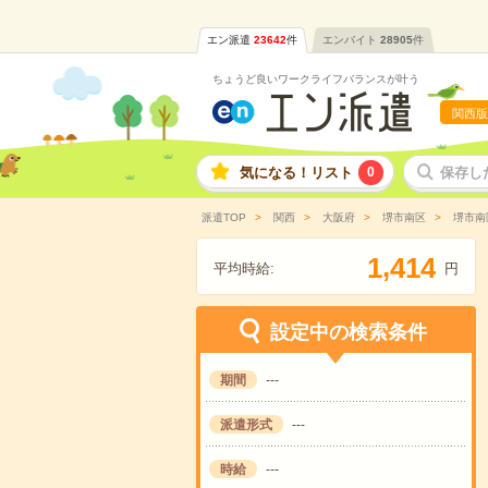
エン派遣
23642
件
エンバイト
28905
件
ちょうど良いワークライフバランスが叶う
関西版
気になる！リスト
0
保存し
派遣TOP
関西
大阪府
堺市南区
堺市南
,
1
4
1
4
平均時給:
円
設定中の検索条件
期間
---
派遣形式
---
時給
---