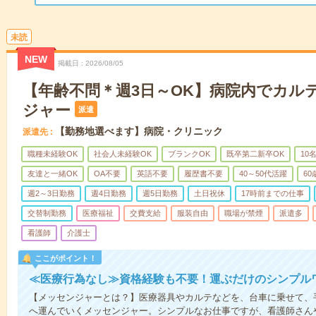
未読
NEW
掲載日
2026/08/05
【年齢不問＊週3日～OK】病院内でカル
ジャー
派遣
【勤務地選べます】病院・クリニック
派遣先
職種未経験OK
社会人未経験OK
ブランクOK
既卒第二新卒OK
10
友達と一緒OK
OA不要
英語不要
履歴書不要
40～50代活躍
6
週2～3日勤務
週4日勤務
週5日勤務
土日祝休
17時前までの仕事
交替制勤務
医療福祉
交費支給
服装自由
職場が禁煙
派遣多
看護師
介護士
ここがポイント！
≪医療行為なし≫資格経験も不要！運ぶだけのシンプル
【メッセンジャーとは？】医療器具やカルテなどを、台車に乗せて、
へ運んでいくメッセンジャー。シンプルなお仕事ですが、看護師さん