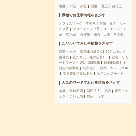
堺区
中区
東区
西区
北区
美原区
職種でお仕事情報をさがす
オフィスワーク・事務系
営業・販売・サー
ビス系
クリエイティブ系
IT・エンジニア
系
技術系
軽作業・物流・工場・その他
こだわりでお仕事情報をさがす
短期
単発
職種未経験OK
10名以上の大
量募集
友だちと一緒の応募OK
在宅・リモ
ートワーク
週2～3日勤務
週4日勤務
土
日祝のみ勤務
残業なし
副業・WワークOK
交通費別途支給あり
語学力が活かせる
人気のワードでお仕事情報をさがす
急募
年齢不問
財団法人
英語
書類チェ
ック
テレビ局
封入
大学