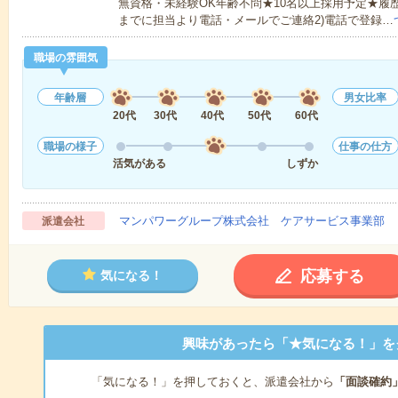
無資格・未経験OK年齢不問★10名以上採用予定★履
までに担当より電話・メールでご連絡2)電話で登録…
職場の雰囲気
年齢層
男女比率
20代
30代
40代
50代
60代
職場の様子
仕事の仕方
活気がある
しずか
マンパワーグループ株式会社 ケアサービス事業部 
派遣会社
応募する
気になる！
興味があったら「★気になる！」を
「気になる！」を押しておくと、派遣会社から
「面談確約