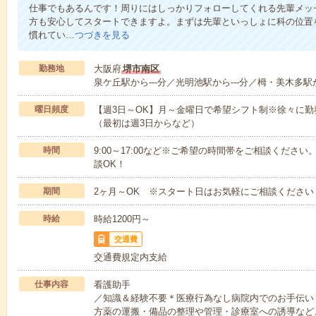
仕事でもあるんです！周りにはしっかりフォローしてくれる先輩メッ
方も安心してスタートできますよ。まずは先輩といっしょに科の位置
慣れてい…
つづきを見る
勤務地
大阪府
堺市南区
泉ケ丘駅から---分／光明池駅から---分／栂・美木多駅か
曜日頻度
【週3日～OK】月～金曜日で希望シフト制※徐々に
（最初は週3日からなど）
時間
9:00～17:00など※ご希望の時間帯をご相談くだ
談OK！
期間
2ヶ月～OK ※スタート日はお気軽にご相談ください
時給
時給1200円～
交通費
交通費規定内支給
仕事内容
看護助手
／知識＆経験不要＊医療行為なし病院内でのお手伝い
方薬の運搬・備品の整理や管理・診療室への誘導など