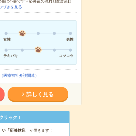
歴書は不要です▽応募後の流れ1)翌営業日
つづきを見る
女性
男性
テキパキ
コツコツ
（医療福祉介護関連）
詳しく見る
クリック！
」
や
「応募歓迎」
が届きます！