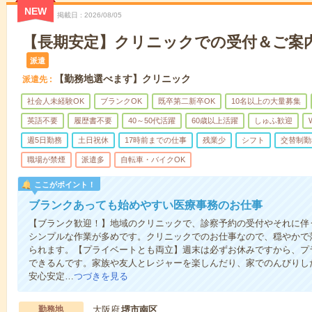
NEW
掲載日
2026/08/05
【長期安定】クリニックでの受付＆ご案
派遣
【勤務地選べます】クリニック
派遣先
社会人未経験OK
ブランクOK
既卒第二新卒OK
10名以上の大量募集
英語不要
履歴書不要
40～50代活躍
60歳以上活躍
しゅふ歓迎
週5日勤務
土日祝休
17時前までの仕事
残業少
シフト
交替制勤
職場が禁煙
派遣多
自転車・バイクOK
ここがポイント！
ブランクあっても始めやすい医療事務のお仕事
【ブランク歓迎！】地域のクリニックで、診察予約の受付やそれに伴
シンプルな作業が多めです。クリニックでのお仕事なので、穏やかで
られます。【プライベートとも両立】週末は必ずお休みですから、プ
できるんです。家族や友人とレジャーを楽しんだり、家でのんびりし
安心安定…
つづきを見る
勤務地
大阪府
堺市南区