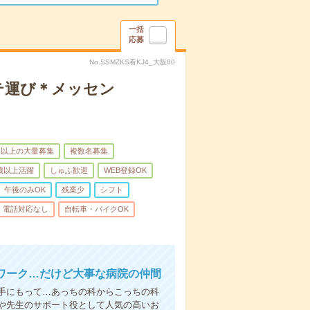
一括
応募
No.SSMZKS看KJ4_大阪80
テ運び＊メッセン
名以上の大量募集
複数名募集
0歳以上活躍
しゅふ歓迎
WEB登録OK
午後のみOK
残業少
シフト
電話対応なし
自転車・バイクOK
ワーク…だけど大事な病院の仲間
手にもって…あっちの科からこっちの科
や先生のサポート役として人気の高いお