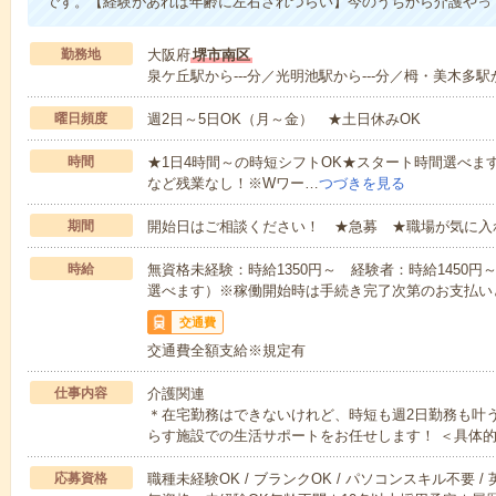
です。【経験があれば年齢に左右されづらい】今のうちから介護やっ
勤務地
大阪府
堺市南区
泉ケ丘駅から---分／光明池駅から---分／栂・美木多駅か
曜日頻度
週2日～5日OK（月～金） ★土日休みOK
時間
★1日4時間～の時短シフトOK★スタート時間選べます！7:00～1
など残業なし！※Wワー…
つづきを見る
期間
開始日はご相談ください！ ★急募 ★職場が気に入
時給
無資格未経験：時給1350円～ 経験者：時給1450
選べます）※稼働開始時は手続き完了次第のお支払い
交通費
交通費全額支給※規定有
仕事内容
介護関連
＊在宅勤務はできないけれど、時短も週2日勤務も叶
らす施設での生活サポートをお任せします！ ＜具体
応募資格
職種未経験OK / ブランクOK / パソコンスキル不要 /