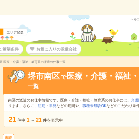
ヘル
エリア変更
た希望条件
お気に入りの派遣会社
区 医療・介護・福祉・教育系の派遣の仕事一覧
堺市南区
医療・介護・福祉・
で
一覧
南区の派遣のお仕事情報です。医療・介護・福祉・教育系のお仕事には、
介護
ります。さらに、
短期
・
単発
などの期間や、
職種未経験OK
などのこだわり条
21
1
21
件中
～
件を表示中
未読