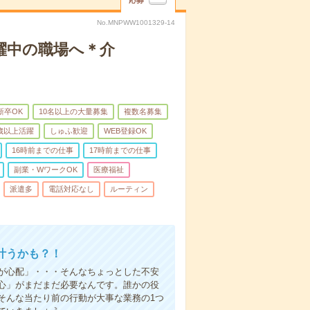
応募
No.MNPWW1001329-14
躍中の職場へ＊介
新卒OK
10名以上の大量募集
複数名募集
0歳以上活躍
しゅふ歓迎
WEB登録OK
16時前までの仕事
17時前までの仕事
副業・WワークOK
医療福祉
派遣多
電話対応なし
ルーティン
叶うかも？！
事が心配」・・・そんなちょっとした不安
心」がまだまだ必要なんです。誰かの役
そんな当たり前の行動が大事な業務の1つ