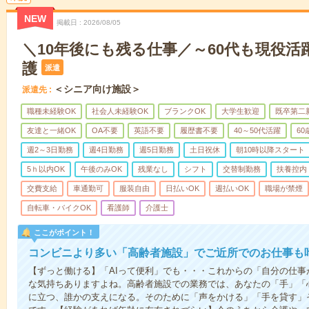
NEW
掲載日
2026/08/05
＼10年後にも残る仕事／～60代も現役活
護
派遣
＜シニア向け施設＞
派遣先
職種未経験OK
社会人未経験OK
ブランクOK
大学生歓迎
既卒第二
友達と一緒OK
OA不要
英語不要
履歴書不要
40～50代活躍
6
週2～3日勤務
週4日勤務
週5日勤務
土日祝休
朝10時以降スタート
5ｈ以内OK
午後のみOK
残業なし
シフト
交替制勤務
扶養控内
交費支給
車通勤可
服装自由
日払いOK
週払いOK
職場が禁煙
自転車・バイクOK
看護師
介護士
ここがポイント！
コンビニより多い「高齢者施設」でご近所でのお仕事も
【ずっと働ける】「AIって便利」でも・・・これからの「自分の仕
な気持ちありますよね。高齢者施設での業務では、あなたの「手」「
に立つ、誰かの支えになる。そのために「声をかける」「手を貸す」