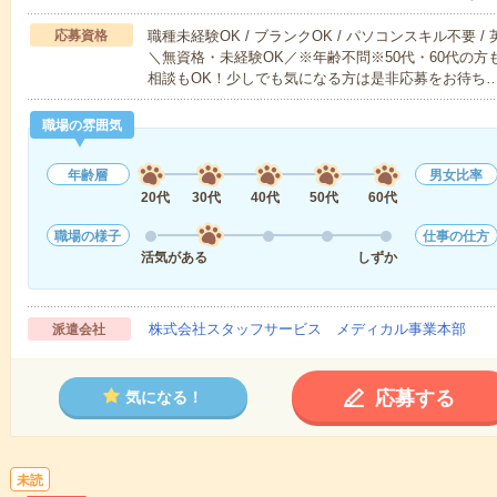
応募資格
職種未経験OK / ブランクOK / パソコンスキル不要 /
＼無資格・未経験OK／※年齢不問※50代・60代の
相談もOK！少しでも気になる方は是非応募をお待ち
職場の雰囲気
年齢層
男女比率
20代
30代
40代
50代
60代
職場の様子
仕事の仕方
活気がある
しずか
株式会社スタッフサービス メディカル事業本部
派遣会社
応募する
気になる！
未読