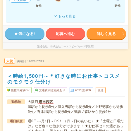
女性
男性
もっと見る
気になる!
応募へ進む
詳しく見る
派遣会社
株式会社エーエスピー(カード事業部)
未読
掲載日
2026/07/29
＜時給1,500円～＊好きな時にお仕事＞コスメ
のモクモク仕分け
職種未経験OK
交通費別途支給あり
WEB登録OK
派遣
大阪府
堺市西区
勤務地
鳳駅から徒歩5分／津久野駅から徒歩5分／上野芝駅から徒歩
5分／石津川駅から徒歩5分／諏訪ノ森駅から徒歩5分
週0日～/月1日～OK！ （月～日のあいだ） ★「土曜と日曜だ
曜日頻度
け」など色々な働き方ができます！ ★お仕事ゼロの週があっ
ても大丈夫。 働きたい日、お休みの希望はお気軽にご相談く