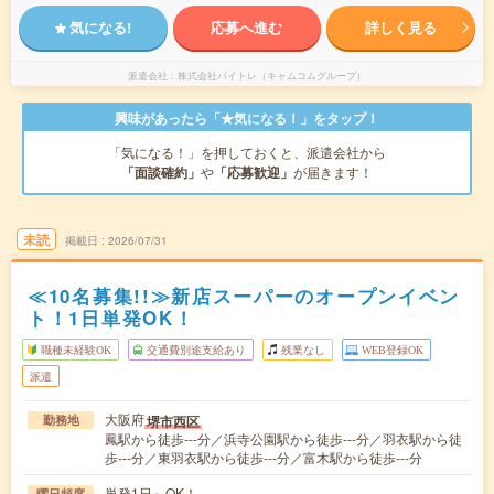
気になる!
応募へ進む
詳しく見る
派遣会社
株式会社バイトレ（キャムコムグループ）
興味があったら「★気になる！」をタップ！
「気になる！」を押しておくと、派遣会社から
「面談確約」
や
「応募歓迎」
が届きます！
未読
掲載日
2026/07/31
≪10名募集!!≫新店スーパーのオープンイベン
ト！1日単発OK！
職種未経験OK
交通費別途支給あり
残業なし
WEB登録OK
派遣
大阪府
堺市西区
勤務地
鳳駅から徒歩---分／浜寺公園駅から徒歩---分／羽衣駅から徒
歩---分／東羽衣駅から徒歩---分／富木駅から徒歩---分
単発1日～OK！
曜日頻度