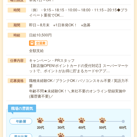
〈例〉・9:15～18:15・10:00～18:00・11:15～20:15◆プラ
時間
イベート重視でOK…
即日～8月末 ※1日単発OK！ ※急募
期間
日給10,500円
時給
交通費
全額支給
キャンペーン・PRスタッフ
仕事内容
【新店舗OPEN!ポイントカードの受付対応】スーパーマーケ
ットで、ポイントがお得に貯まるカードやアプ…
職種未経験OK / ブランクOK / パソコンスキル不要 / 英語力不
応募資格
要
年齢不問★未経験OK！＼来社不要のオンライン登録実施中
(履歴書不要)／
職場の雰囲気
年齢層
20代
30代
40代
50代
60代
男女比率