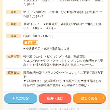
ださい！
9:00～17:0010:00～19:00 など■ 他の時間帯もお気軽にご
時間
相談ください！
単発1日～！ ★勤務開始日や期間はお気軽にご相談くださ
期間
い！ ＃8月～ ＃9月～
時給1,500円～1,875円
時給
交通費
■ 交通費規定内支給 ※派遣先による
軽作業（仕分け・ピッキング・検品、商品管理）
仕事内容
＼コスメの仕分け／＜とってもシンプルなので未経験でも安
心！＞▼封入作業及び梱包▼雑誌や書籍などの仕分…
職種未経験OK / ブランクOK / パソコンスキル不要 / 英語力不
応募資格
要
▼未経験OK！（副業歓迎☆）▼高校生不可▼携帯電話をお
持ちの方（業務連絡に使用）※応募後のご連絡はメ…
気になる!
応募へ進む
詳しく見る
派遣会社
株式会社バイトレ（キャムコムグループ）