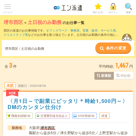
メニュー
気になる!
ログイン
検索
堺市西区
×
土日祝のみ勤務
のお仕事一覧
西区の派遣のお仕事情報です。
オフィスワーク・事務系
、
営業・販売・サービス系
、
クリエイティブ系
などのお仕事を取り揃えています。土日祝のみ勤務の条件の他に、
交通費別途支給あり
、
職種未経験OK
、
友だちと一緒の応募OK
などのこだわり条件も
取り揃えています。
条件の変更
堺市西区 / 土日祝のみ勤務
3
1,467
全
件
平均時給:
円
時給順
新着順
未読
掲載日
2026/08/06
NEW
〈月1日～で副業にピッタリ＊時給1,500円～〉
DMのカンタン仕分け
職種未経験OK
交通費別途支給あり
WEB登録OK
派遣
大阪府
堺市西区
勤務地
鳳駅から徒歩5分／津久野駅から徒歩5分／上野芝駅から徒歩