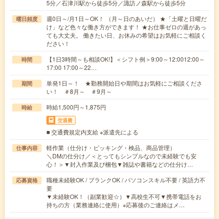
5分／石津川駅から徒歩5分／諏訪ノ森駅から徒歩5分
週0日～/月1日～OK！ （月～日のあいだ） ★「土曜と日曜だ
曜日頻度
け」など色々な働き方ができます！ ★お仕事ゼロの週があっ
ても大丈夫。 働きたい日、お休みの希望はお気軽にご相談く
ださい！
【1日3時間～も相談OK!】＜シフト例＞9:00～12:0012:00～
時間
17:00 17:00～22…
単発1日～！ ★勤務開始日や期間はお気軽にご相談くださ
期間
い！ ＃8月～ ＃9月～
時給1,500円～1,875円
時給
交通費
■ 交通費規定内支給 ※派遣先による
軽作業（仕分け・ピッキング・検品、商品管理）
仕事内容
＼DMの仕分け／＜とってもシンプルなので未経験でも安
心！＞▼封入作業及び梱包▼雑誌や書籍などの仕分け…
職種未経験OK / ブランクOK / パソコンスキル不要 / 英語力不
応募資格
要
▼未経験OK！（副業歓迎☆）▼高校生不可▼携帯電話をお
持ちの方（業務連絡に使用）※応募後のご連絡はメ…