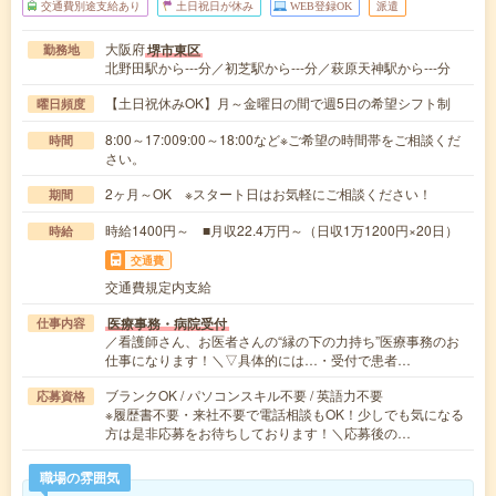
交通費別途支給あり
土日祝日が休み
WEB登録OK
派遣
大阪府
堺市東区
勤務地
北野田駅から---分／初芝駅から---分／萩原天神駅から---分
【土日祝休みOK】月～金曜日の間で週5日の希望シフト制
曜日頻度
8:00～17:009:00～18:00など※ご希望の時間帯をご相談くだ
時間
さい。
2ヶ月～OK ※スタート日はお気軽にご相談ください！
期間
時給1400円～ ■月収22.4万円～（日収1万1200円×20日）
時給
交通費
交通費規定内支給
医療事務・病院受付
仕事内容
／看護師さん、お医者さんの“縁の下の力持ち”医療事務のお
仕事になります！＼▽具体的には…・受付で患者…
ブランクOK / パソコンスキル不要 / 英語力不要
応募資格
※履歴書不要・来社不要で電話相談もOK！少しでも気になる
方は是非応募をお待ちしております！＼応募後の…
職場の雰囲気