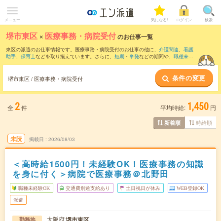
メニュー
気になる!
ログイン
検索
堺市東区
×
医療事務・病院受付
のお仕事一覧
東区の派遣のお仕事情報です。医療事務・病院受付のお仕事の他に、
介護関連
、
看護
助手
、
保育士
などを取り揃えています。さらに、
短期
・
単発
などの期間や、
職種未経
験OK
などのこだわり条件で絞り込んでいただけます。職種辞典：
医療事務・病院受付
のお仕事とは？とは？
条件の変更
堺市東区 / 医療事務・病院受付
2
1,450
全
件
平均時給:
円
時給順
新着順
未読
掲載日
2026/08/03
＜高時給1500円！未経験OK！医療事務の知識
を身に付く＞病院で医療事務＠北野田
職種未経験OK
交通費別途支給あり
土日祝日が休み
WEB登録OK
派遣
大阪府
堺市東区
勤務地