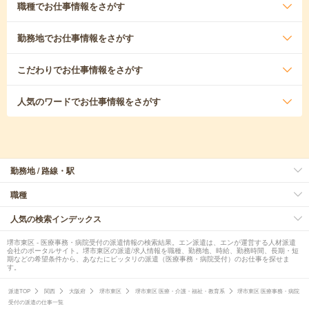
職種
でお仕事情報をさがす
勤務地
でお仕事情報をさがす
こだわり
でお仕事情報をさがす
人気のワード
でお仕事情報をさがす
勤務地 / 路線・駅
職種
人気の検索インデックス
堺市東区 - 医療事務・病院受付の派遣情報の検索結果。エン派遣は、エンが運営する人材派遣
会社のポータルサイト。堺市東区の派遣/求人情報を職種、勤務地、時給、勤務時間、長期・短
期などの希望条件から、あなたにピッタリの派遣（医療事務・病院受付）のお仕事を探せま
す。
派遣TOP
関西
大阪府
堺市東区
堺市東区 医療・介護・福祉・教育系
堺市東区 医療事務・病院
受付の派遣の仕事一覧