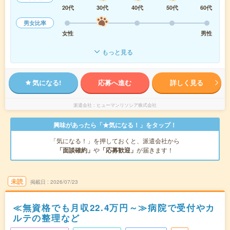
20代
30代
40代
50代
60代
男女比率
女性
男性
もっと見る
気になる!
応募へ進む
詳しく見る
派遣会社
ヒューマンリソシア株式会社
興味があったら「★気になる！」をタップ！
「気になる！」を押しておくと、派遣会社から
「面談確約」
や
「応募歓迎」
が届きます！
未読
掲載日
2026/07/23
≪無資格でも月収22.4万円～≫病院で受付やカ
ルテの整理など