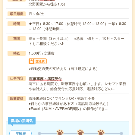
北野田駅から徒歩10分
月～金/土
曜日頻度
★平日）8:30～17:00（休憩時間 12:00～13:00）土曜）8:30
時間
～13:00（休憩時間…
即日～長期（3ヵ月以上） ※急募 ○9月～、10月～スター
期間
トもご相談ください♪
1,500円+交通費
時給
交通費
○通勤交通費の支給あり（当社規定による）
医療事務・病院受付
仕事内容
堺市にある病院で、医療事務をお願いします。レセプト業務
や会計入力、総合受付の応援対応、電話対応などの…
職種未経験OK / ブランクOK / 英語力不要
応募資格
●何らかの事務経験がある方（電話対応経験含む）
●Excel（SUM・AVERAGE関数）の操作ができ…
職場の雰囲気
年齢層