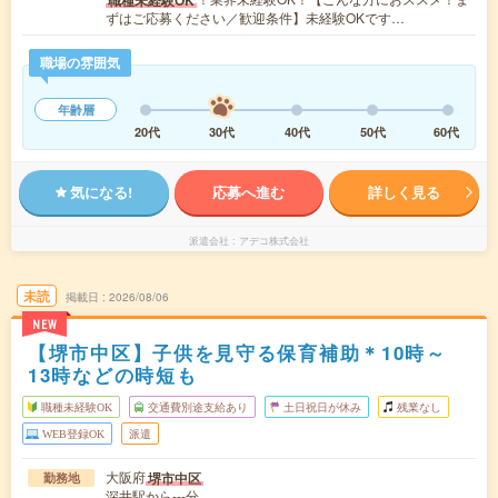
ずはご応募ください／歓迎条件】未経験OKです…
職場の雰囲気
年齢層
20代
30代
40代
50代
60代
気になる!
応募へ進む
詳しく見る
派遣会社
アデコ株式会社
未読
掲載日
2026/08/06
NEW
【堺市中区】子供を見守る保育補助＊10時～
13時などの時短も
職種未経験OK
交通費別途支給あり
土日祝日が休み
残業なし
WEB登録OK
派遣
大阪府
堺市中区
勤務地
深井駅から---分