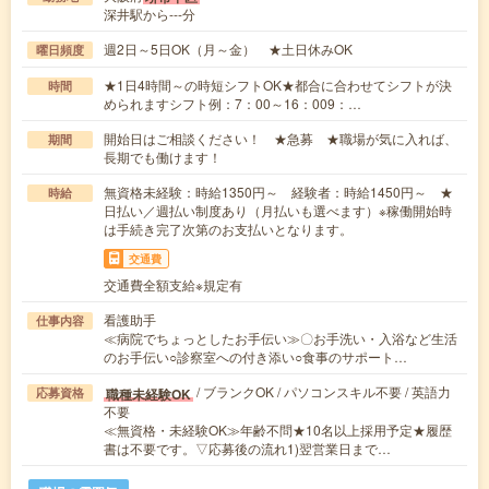
深井駅から---分
週2日～5日OK（月～金） ★土日休みOK
曜日頻度
★1日4時間～の時短シフトOK★都合に合わせてシフトが決
時間
められますシフト例：7：00～16：009：…
開始日はご相談ください！ ★急募 ★職場が気に入れば、
期間
長期でも働けます！
無資格未経験：時給1350円～ 経験者：時給1450円～ ★
時給
日払い／週払い制度あり（月払いも選べます）※稼働開始時
は手続き完了次第のお支払いとなります。
交通費
交通費全額支給※規定有
看護助手
仕事内容
≪病院でちょっとしたお手伝い≫〇お手洗い・入浴など生活
のお手伝い○診察室への付き添い○食事のサポート…
/ ブランクOK / パソコンスキル不要 / 英語力
職種未経験OK
応募資格
不要
≪無資格・未経験OK≫年齢不問★10名以上採用予定★履歴
書は不要です。▽応募後の流れ1)翌営業日まで…