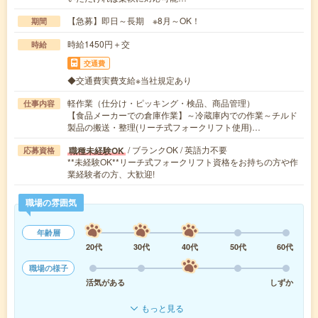
【急募】即日～長期 ※8月～OK！
期間
時給1450円＋交
時給
交通費
◆交通費実費支給※当社規定あり
軽作業（仕分け・ピッキング・検品、商品管理）
仕事内容
【食品メーカーでの倉庫作業】～冷蔵庫内での作業～チルド
製品の搬送・整理(リーチ式フォークリフト使用)…
/ ブランクOK / 英語力不要
職種未経験OK
応募資格
**未経験OK**リーチ式フォークリフト資格をお持ちの方や作
業経験者の方、大歓迎!
職場の雰囲気
年齢層
20代
30代
40代
50代
60代
職場の様子
活気がある
しずか
もっと見る