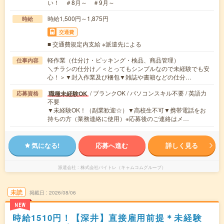
い！ ＃8月～ ＃9月～
時給1,500円～1,875円
時給
交通費
■ 交通費規定内支給 ※派遣先による
軽作業（仕分け・ピッキング・検品、商品管理）
仕事内容
＼チラシの仕分け／＜とってもシンプルなので未経験でも安
心！＞▼封入作業及び梱包▼雑誌や書籍などの仕分…
/ ブランクOK / パソコンスキル不要 / 英語力
職種未経験OK
応募資格
不要
▼未経験OK！（副業歓迎☆）▼高校生不可▼携帯電話をお
持ちの方（業務連絡に使用）※応募後のご連絡はメ…
気になる!
応募へ進む
詳しく見る
派遣会社
株式会社バイトレ（キャムコムグループ）
未読
掲載日
2026/08/06
NEW
時給1510円！【深井】直接雇用前提＊未経験