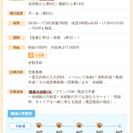
深井駅から車9分／鳳駅から車12分
月～金（週5日）
曜日頻度
09:00～17:00(実働7時間 休憩1時間)※9:00～17:00や10:00
時間
～16:00も相談…
【急募】即日～長期 ※即日～！
期間
時給1550円 月収例 217,000円
時給
交通費
全額支給
営業事務
仕事内容
＊受注内容の入力(FAX・メールにて依頼)＊資料作成＊動画
作成＊その他庶務業務～同業務います、未経験…
/ ブランクOK / 英語力不要
職種未経験OK
応募資格
＊未経験の方歓迎＊未経験の方でも安心スタート！・登録
時、キャリアを一緒に考える面談（電話面談の場合）…
職場の雰囲気
年齢層
20代
30代
40代
50代
60代