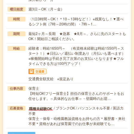
週3日～OK（月～金）
曜日頻度
〈1日3時間～OK！＊10～13時など！〉※残業なし！▼選べ
時間
るシフト例（7時～20時の間）・7時～1…
最短2ヶ月～長期 ★急募 ★8月～、さらに先のスタートも
期間
OK！開始日ご相談ください。
経験者：時給1650円～ （有資格未経験は時給1550円～ス
時給
タート！）★日払い／週払い制度あり（月払いも選べます）
※稼働開始時は手続き完了次第のお支払いとなります★フル
タイムできる方は100円アップ！
交通費
交通費全額支給 ※規定あり
保育士
仕事内容
【時短OK!フリー保育士】担任の保育士さんのサポートをお
任せします。～具体的なお仕事～・登園時のお迎…
/ ブランクOK / パソコンスキル不要 / 英語力
職種未経験OK
応募資格
不要
保育士・保母・幼稚園教諭資格をお持ちの方＊履歴書・来社
不要＊資格があれば保育園でのお仕事が未経験でも…