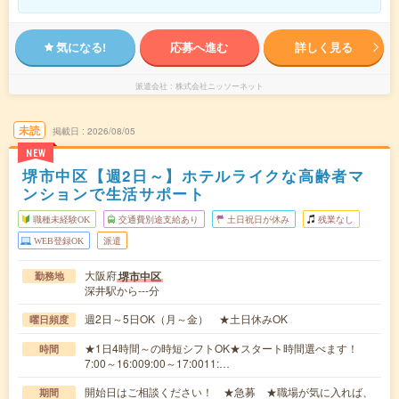
気になる!
応募へ進む
詳しく見る
派遣会社
株式会社ニッソーネット
未読
掲載日
2026/08/05
NEW
堺市中区【週2日～】ホテルライクな高齢者マ
ンションで生活サポート
職種未経験OK
交通費別途支給あり
土日祝日が休み
残業なし
WEB登録OK
派遣
大阪府
堺市中区
勤務地
深井駅から---分
週2日～5日OK（月～金） ★土日休みOK
曜日頻度
★1日4時間～の時短シフトOK★スタート時間選べます！
時間
7:00～16:009:00～17:0011:…
開始日はご相談ください！ ★急募 ★職場が気に入れば、
期間