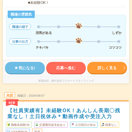
■未経験OK！
職場の雰囲気
職場の様子
活気がある
しずか
仕事の仕方
テキパキ
コツコツ
気になる!
応募へ進む
詳しく見る
派遣会社
株式会社リクルートスタッフィング
未読
掲載日
2026/08/07
NEW
【社員実績有】未経験OK！あんしん長期〇残
業なし！土日祝休み＊動画作成や受注入力
職種未経験OK
交通費別途支給あり
土日祝日が休み
残業なし
WEB登録OK
派遣