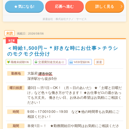
気になる!
応募へ進む
詳しく見る
派遣会社
株式会社テクノ・サービス
未読
掲載日
2026/08/06
NEW
＜時給1,500円～＊好きな時にお仕事＞チラシ
のモクモク仕分け
職種未経験OK
交通費別途支給あり
WEB登録OK
派遣
大阪府
堺市中区
勤務地
深井駅から徒歩5分
週0日～/月1日～OK！ （月～日のあいだ） ★「土曜と日曜だ
曜日頻度
け」など色々な働き方ができます！ ★お仕事ゼロの週があっ
ても大丈夫。 働きたい日、お休みの希望はお気軽にご相談く
ださい！
9:00～17:0010:00～19:00 など■ 他の時間帯もお気軽にご
時間
相談ください！
単発1日～！ ★勤務開始日や期間はお気軽にご相談くださ
期間