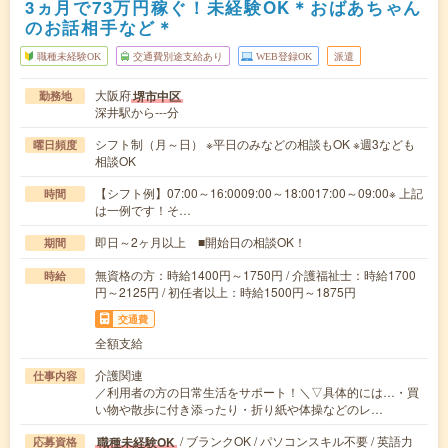
3ヵ月で73万円稼ぐ！未経験OK＊おばあちゃん
のお話相手など＊
職種未経験OK
交通費別途支給あり
WEB登録OK
派遣
大阪府
堺市中区
勤務地
深井駅から---分
シフト制（月～日） ※平日のみなどの相談もOK ※週3なども
曜日頻度
相談OK
【シフト例】07:00～16:0009:00～18:0017:00～09:00※ 上記
時間
は一例です！そ…
即日～2ヶ月以上 ■開始日の相談OK！
期間
無資格の方：時給1400円～1750円 / 介護福祉士：時給1700
時給
円～2125円 / 初任者以上：時給1500円～1875円
交通費
全額支給
介護関連
仕事内容
／利用者の方の日常生活をサポート！＼▽具体的には…・買
い物や散歩に付き添ったり・折り紙や体操などのレ…
/ ブランクOK / パソコンスキル不要 / 英語力
職種未経験OK
応募資格