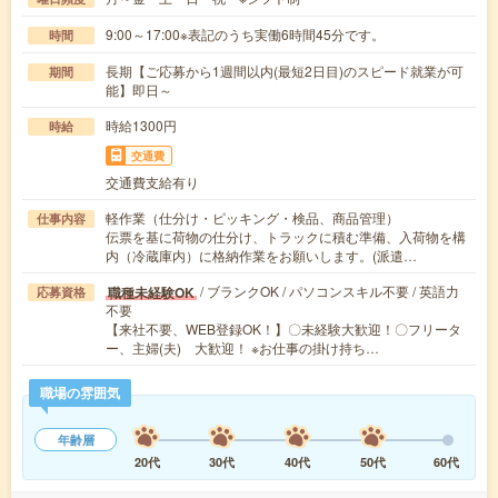
9:00～17:00※表記のうち実働6時間45分です。
時間
長期【ご応募から1週間以内(最短2日目)のスピード就業が可
期間
能】即日～
時給1300円
時給
交通費
交通費支給有り
軽作業（仕分け・ピッキング・検品、商品管理）
仕事内容
伝票を基に荷物の仕分け、トラックに積む準備、入荷物を構
内（冷蔵庫内）に格納作業をお願いします。(派遣…
/ ブランクOK / パソコンスキル不要 / 英語力
職種未経験OK
応募資格
不要
【来社不要、WEB登録OK！】〇未経験大歓迎！〇フリータ
ー、主婦(夫) 大歓迎！ ※お仕事の掛け持ち…
職場の雰囲気
年齢層
20代
30代
40代
50代
60代