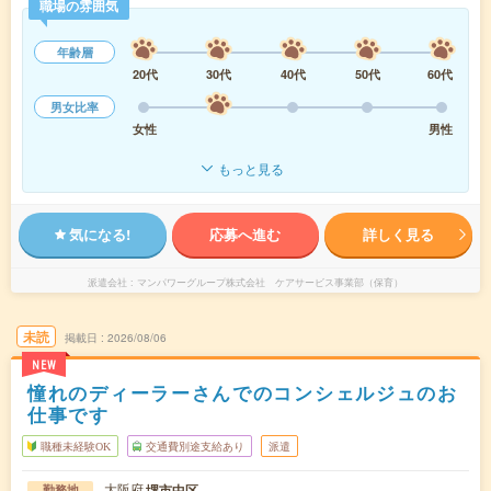
職場の雰囲気
年齢層
20代
30代
40代
50代
60代
男女比率
女性
男性
もっと見る
気になる!
応募へ進む
詳しく見る
派遣会社
マンパワーグループ株式会社 ケアサービス事業部（保育）
未読
掲載日
2026/08/06
NEW
憧れのディーラーさんでのコンシェルジュのお
仕事です
職種未経験OK
交通費別途支給あり
派遣
大阪府
堺市中区
勤務地