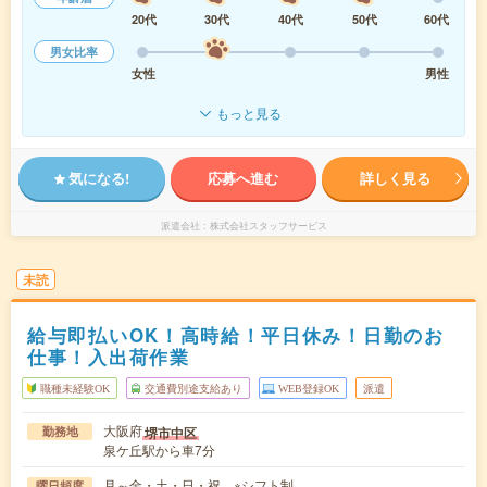
20代
30代
40代
50代
60代
男女比率
女性
男性
もっと見る
気になる!
応募へ進む
詳しく見る
派遣会社
株式会社スタッフサービス
未読
給与即払いOK！高時給！平日休み！日勤のお
仕事！入出荷作業
職種未経験OK
交通費別途支給あり
WEB登録OK
派遣
大阪府
堺市中区
勤務地
泉ケ丘駅から車7分
月～金・土・日・祝 ※シフト制
曜日頻度