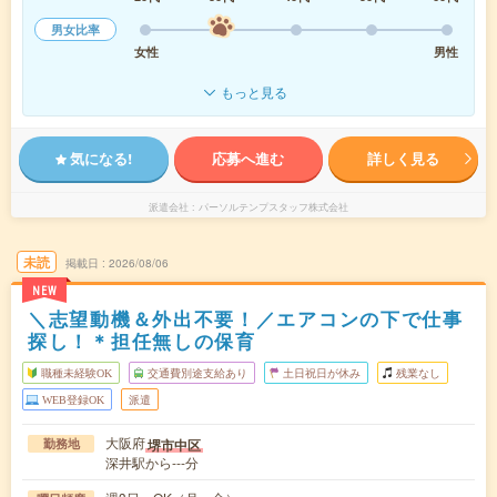
男女比率
女性
男性
もっと見る
気になる!
応募へ進む
詳しく見る
派遣会社
パーソルテンプスタッフ株式会社
未読
掲載日
2026/08/06
NEW
＼志望動機＆外出不要！／エアコンの下で仕事
探し！＊担任無しの保育
職種未経験OK
交通費別途支給あり
土日祝日が休み
残業なし
WEB登録OK
派遣
大阪府
堺市中区
勤務地
深井駅から---分