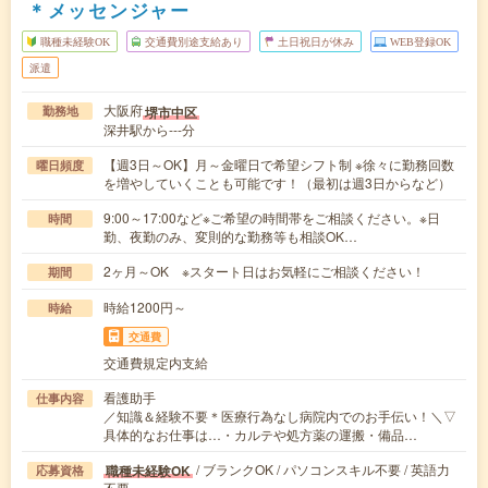
＊メッセンジャー
職種未経験OK
交通費別途支給あり
土日祝日が休み
WEB登録OK
派遣
大阪府
堺市中区
勤務地
深井駅から---分
【週3日～OK】月～金曜日で希望シフト制 ※徐々に勤務回数
曜日頻度
を増やしていくことも可能です！（最初は週3日からなど）
9:00～17:00など※ご希望の時間帯をご相談ください。※日
時間
勤、夜勤のみ、変則的な勤務等も相談OK…
2ヶ月～OK ※スタート日はお気軽にご相談ください！
期間
時給1200円～
時給
交通費
交通費規定内支給
看護助手
仕事内容
／知識＆経験不要＊医療行為なし病院内でのお手伝い！＼▽
具体的なお仕事は…・カルテや処方薬の運搬・備品…
/ ブランクOK / パソコンスキル不要 / 英語力
職種未経験OK
応募資格
不要