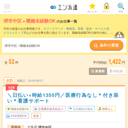
メニュー
気になる!
ログイン
検索
堺市中区
×
職種未経験OK
のお仕事一覧
中区の派遣のお仕事情報です。
オフィスワーク・事務系
、
営業・販売・サービス系
、
クリエイティブ系
などのお仕事を取り揃えています。職種未経験OKの条件の他に、
交
通費別途支給あり
、
友だちと一緒の応募OK
、
週4日勤務
などのこだわり条件も取り揃
えています。
条件の変更
堺市中区 / 職種未経験OK
52
1,422
全
件
平均時給:
円
時給順
新着順
未読
掲載日
2026/08/07
NEW
＼日払い×時給1350円／医療行為なし＊付き添
い＊看護サポート
職種未経験OK
交通費別途支給あり
土日祝日が休み
残業なし
WEB登録OK
派遣
大阪府
堺市中区
勤務地