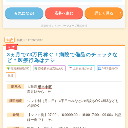
気になる!
応募へ進む
詳しく見る
派遣会社
マンパワーグループ株式会社
未読
掲載日
2026/08/05
NEW
3ヵ月で73万円稼ぐ！病院で備品のチェックな
ど＊医療行為はナシ
職種未経験OK
交通費別途支給あり
土日祝日が休み
WEB登録OK
派遣
大阪府
堺市中区
勤務地
深井駅から---分
シフト制（月～日） ※平日のみなどの相談もOK ※週3なども
曜日頻度
相談OK
【シフト例】07:00～16:0009:00～18:0017:00～09:00※ 上記
時間
は一例です！そ…