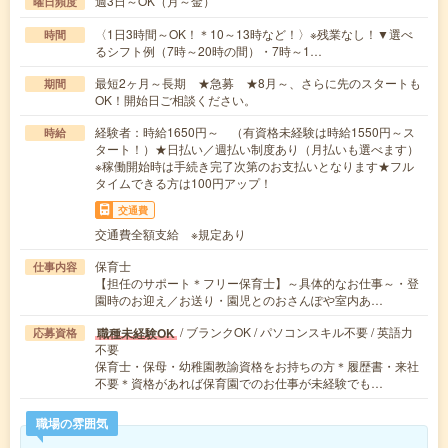
週3日～OK（月～金）
曜日頻度
〈1日3時間～OK！＊10～13時など！〉※残業なし！▼選べ
時間
るシフト例（7時～20時の間）・7時～1…
最短2ヶ月～長期 ★急募 ★8月～、さらに先のスタートも
期間
OK！開始日ご相談ください。
経験者：時給1650円～ （有資格未経験は時給1550円～ス
時給
タート！）★日払い／週払い制度あり（月払いも選べます）
※稼働開始時は手続き完了次第のお支払いとなります★フル
タイムできる方は100円アップ！
交通費
交通費全額支給 ※規定あり
保育士
仕事内容
【担任のサポート＊フリー保育士】～具体的なお仕事～・登
園時のお迎え／お送り・園児とのおさんぽや室内あ…
/ ブランクOK / パソコンスキル不要 / 英語力
職種未経験OK
応募資格
不要
保育士・保母・幼稚園教諭資格をお持ちの方＊履歴書・来社
不要＊資格があれば保育園でのお仕事が未経験でも…
職場の雰囲気