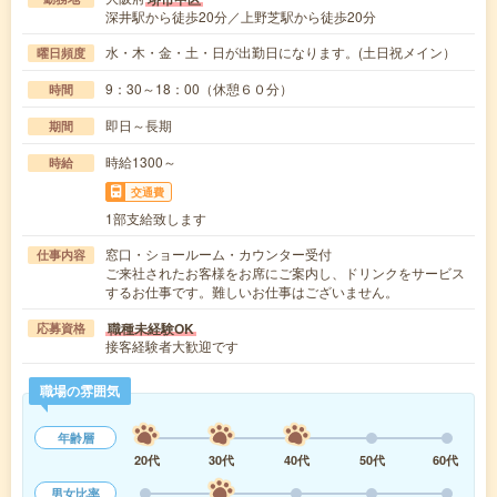
深井駅から徒歩20分／上野芝駅から徒歩20分
水・木・金・土・日が出勤日になります。(土日祝メイン）
曜日頻度
9：30～18：00（休憩６０分）
時間
即日～長期
期間
時給1300～
時給
交通費
1部支給致します
窓口・ショールーム・カウンター受付
仕事内容
ご来社されたお客様をお席にご案内し、ドリンクをサービス
するお仕事です。難しいお仕事はございません。
職種未経験OK
応募資格
接客経験者大歓迎です
職場の雰囲気
年齢層
20代
30代
40代
50代
60代
男女比率