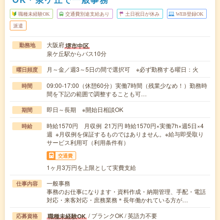
職種未経験OK
交通費別途支給あり
土日祝日が休み
WEB登録OK
派遣
大阪府
堺市中区
勤務地
泉ケ丘駅からバス10分
月～金／週3～5日の間で選択可 ※必ず勤務する曜日：火
曜日頻度
09:00-17:00（休憩60分）実働7時間（残業少なめ！）勤務時
時間
間を下記の範囲で調整することも可…
即日～長期 ※開始日相談OK
期間
時給1570円 月収例 21万円 時給1570円×実働7h×週5日×4
時給
週 ※月収例を保証するものではありません。※給与即受取り
サービス利用可（利用条件有）
交通費
1ヶ月3万円を上限として実費支給
一般事務
仕事内容
事務のお仕事になります・資料作成・納期管理、手配・電話
対応・来客対応・庶務業務＊長年働かれている方が…
/ ブランクOK / 英語力不要
職種未経験OK
応募資格