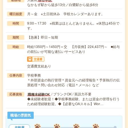
堺市中区
なかもず駅から徒歩13分／白鷺駅から徒歩6分
月～金 ※土日祝休み 学校カレンダーあります。
曜日頻度
9:00～17:30 ※残業はほとんどありません。※休憩は45分で
時間
す。
【急募】即日～短期
期間
時給1350円～1450円＋交 【月収例】224,437円～ ■給与
時給
の前払いが可能な速払いサービスあり
交通費
交通費支給あり
学校事務
仕事内容
＊外部資金の執行管理＊資金元への経理報告＊予算執行の伝
票処理＊問い合わせ対応（電話＊メール）など
/ ブランクOK / 英語力不要
職種未経験OK
応募資格
◆未経験者歓迎！◆学校事務経験、または資金の管理を行う
ため経理経験歓迎。◆【必要なOAスキル】Wor…
職場の雰囲気
年齢層