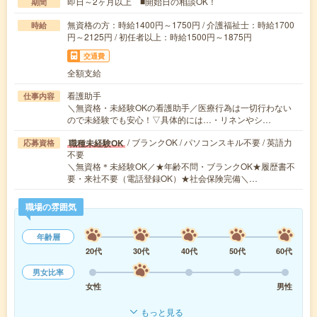
即日～2ヶ月以上 ■開始日の相談OK！
期間
無資格の方：時給1400円～1750円 / 介護福祉士：時給1700
時給
円～2125円 / 初任者以上：時給1500円～1875円
交通費
全額支給
看護助手
仕事内容
＼無資格・未経験OKの看護助手／医療行為は一切行わない
ので未経験でも安心！▽具体的には…・リネンやシ…
/ ブランクOK / パソコンスキル不要 / 英語力
職種未経験OK
応募資格
不要
＼無資格＊未経験OK／★年齢不問・ブランクOK★履歴書不
要・来社不要（電話登録OK）★社会保険完備＼…
職場の雰囲気
年齢層
20代
30代
40代
50代
60代
男女比率
女性
男性
もっと見る