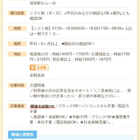
深井駅から---分
シフト制（月～日） ※平日のみなどの相談もOK ※週3なども
曜日頻度
相談OK
【シフト例】07:00～16:0009:00～18:0017:00～09:00※ 上記
時間
は一例です！そ…
即日～2ヶ月以上 ■開始日の相談OK！
期間
無資格の方：時給1400円～1750円 / 介護福祉士：時給1700
時給
円～2125円 / 初任者以上：時給1500円～1875円
交通費
全額支給
介護関連
仕事内容
／利用者の方の日常生活をサポート！＼▽具体的には…・買
い物や散歩に付き添ったり・折り紙や体操などのレ…
/ ブランクOK / パソコンスキル不要 / 英語力
職種未経験OK
応募資格
不要
＼無資格＊未経験OK／★年齢不問・ブランクOK★履歴書不
要・来社不要（電話登録OK）★社会保険完備＼…
職場の雰囲気