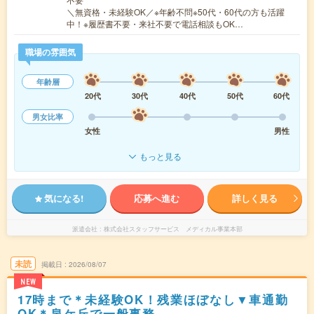
＼無資格・未経験OK／※年齢不問※50代・60代の方も活躍
中！※履歴書不要・来社不要で電話相談もOK…
職場の雰囲気
年齢層
20代
30代
40代
50代
60代
男女比率
女性
男性
もっと見る
気になる!
応募へ進む
詳しく見る
派遣会社
株式会社スタッフサービス メディカル事業本部
未読
掲載日
2026/08/07
NEW
17時まで＊未経験OK！残業ほぼなし▼車通勤
OK＊泉ケ丘で一般事務