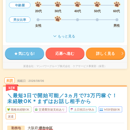
年齢層
20代
30代
40代
50代
60代
男女比率
女性
男性
もっと見る
気になる!
応募へ進む
詳しく見る
派遣会社
マンパワーグループ株式会社 ケアサービス事業部（保育）
未読
掲載日
2026/08/06
NEW
＼最短3日で開始可能／3ヵ月で73万円稼ぐ！
未経験OK＊まずはお話し相手から
職種未経験OK
交通費別途支給あり
土日祝日が休み
WEB登録OK
派遣
大阪府
堺市中区
勤務地