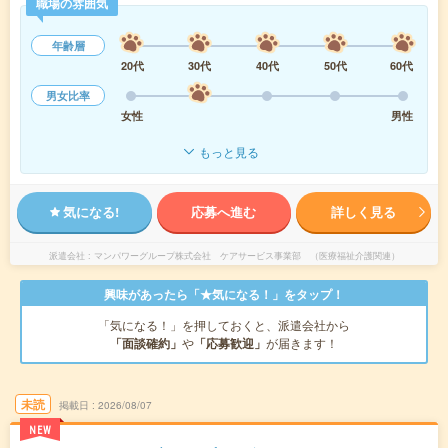
職場の雰囲気
年齢層
20代
30代
40代
50代
60代
男女比率
女性
男性
もっと見る
気になる!
応募へ進む
詳しく見る
派遣会社
マンパワーグループ株式会社 ケアサービス事業部 （医療福祉介護関連）
興味があったら「★気になる！」をタップ！
「気になる！」を押しておくと、派遣会社から
「面談確約」
や
「応募歓迎」
が届きます！
未読
掲載日
2026/08/07
NEW