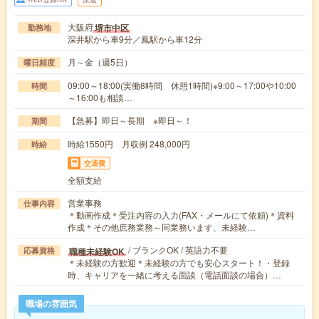
大阪府
堺市中区
勤務地
深井駅から車9分／鳳駅から車12分
月～金（週5日）
曜日頻度
09:00～18:00(実働8時間 休憩1時間)※9:00～17:00や10:00
時間
～16:00も相談…
【急募】即日～長期 ※即日～！
期間
時給1550円 月収例 248,000円
時給
交通費
全額支給
営業事務
仕事内容
＊動画作成＊受注内容の入力(FAX・メールにて依頼)＊資料
作成＊その他庶務業務～同業務います、未経験…
/ ブランクOK / 英語力不要
職種未経験OK
応募資格
＊未経験の方歓迎＊未経験の方でも安心スタート！・登録
時、キャリアを一緒に考える面談（電話面談の場合）…
職場の雰囲気