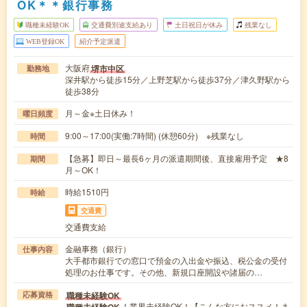
OK＊＊銀行事務
職種未経験OK
交通費別途支給あり
土日祝日が休み
残業なし
WEB登録OK
紹介予定派遣
大阪府
堺市中区
勤務地
深井駅から徒歩15分／上野芝駅から徒歩37分／津久野駅から
徒歩38分
月～金※土日休み！
曜日頻度
9:00～17:00(実働:7時間) (休憩60分) ※残業なし
時間
【急募】即日～最長6ヶ月の派遣期間後、直接雇用予定 ★8
期間
月～OK！
時給1510円
時給
交通費
交通費支給
金融事務（銀行）
仕事内容
大手都市銀行での窓口で預金の入出金や振込、税公金の受付
処理のお仕事です。その他、新規口座開設や諸届の…
職種未経験OK
応募資格
！業界未経験OK！【こんな方におススメ！ま
職種未経験OK