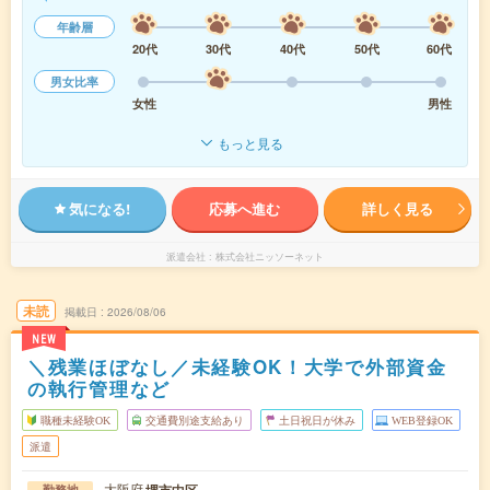
年齢層
20代
30代
40代
50代
60代
男女比率
女性
男性
もっと見る
気になる!
応募へ進む
詳しく見る
派遣会社
株式会社ニッソーネット
未読
掲載日
2026/08/06
NEW
＼残業ほぼなし／未経験OK！大学で外部資金
の執行管理など
職種未経験OK
交通費別途支給あり
土日祝日が休み
WEB登録OK
派遣
大阪府
勤務地