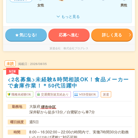
女性
男性
もっと見る
気になる!
応募へ進む
詳しく見る
派遣会社
株式会社プログレス
未読
掲載日
2026/08/05
NEW
<2名募集>未経験&時間相談OK！食品メーカー
で倉庫作業！＊50代活躍中
職種未経験OK
交通費別途支給あり
WEB登録OK
派遣
大阪府
堺市中区
勤務地
深井駅から徒歩13分／白鷺駅から車7分
週5日
曜日頻度
8:00～16:302:00～22:00の時間内で、実働7時間30分の勤務
時間
いただければ柔軟に対応可能…