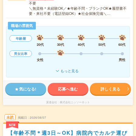
不要
＼無資格＊未経験OK／★年齢不問・ブランクOK★履歴書不
要・来社不要（電話登録OK）★社会保険完備＼…
職場の雰囲気
年齢層
20代
30代
40代
50代
60代
男女比率
女性
男性
もっと見る
気になる!
応募へ進む
詳しく見る
派遣会社
株式会社ニッソーネット
未読
掲載日
2026/08/07
NEW
【年齢不問＊週3日～OK】病院内でカルテ運び