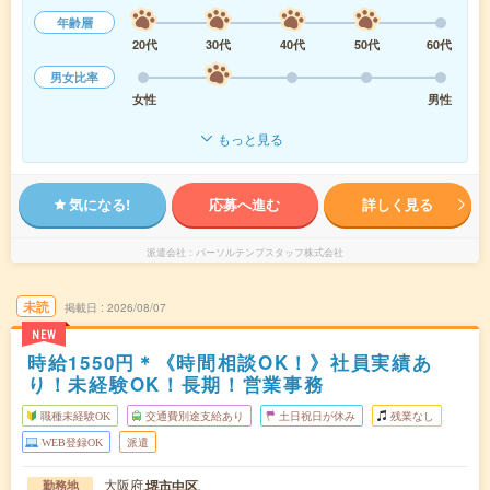
年齢層
20代
30代
40代
50代
60代
男女比率
女性
男性
もっと見る
気になる!
応募へ進む
詳しく見る
派遣会社
パーソルテンプスタッフ株式会社
未読
掲載日
2026/08/07
NEW
時給1550円＊《時間相談OK！》社員実績あ
り！未経験OK！長期！営業事務
職種未経験OK
交通費別途支給あり
土日祝日が休み
残業なし
WEB登録OK
派遣
大阪府
堺市中区
勤務地