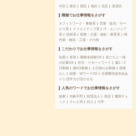
中区
東区
西区
南区
北区
美原区
職種でお仕事情報をさがす
オフィスワーク・事務系
営業・販売・サー
ビス系
クリエイティブ系
IT・エンジニア
系
技術系
医療・介護・福祉・教育系
軽
作業・物流・工場・その他
こだわりでお仕事情報をさがす
短期
単発
職種未経験OK
友だちと一緒
の応募OK
在宅・リモートワーク
週2～3
日勤務
週4日勤務
土日祝のみ勤務
残業
なし
副業・WワークOK
交通費別途支給あ
り
語学力が活かせる
人気のワードでお仕事情報をさがす
急募
年齢不問
財団法人
英語
書類チェ
ック
テレビ局
封入
大学