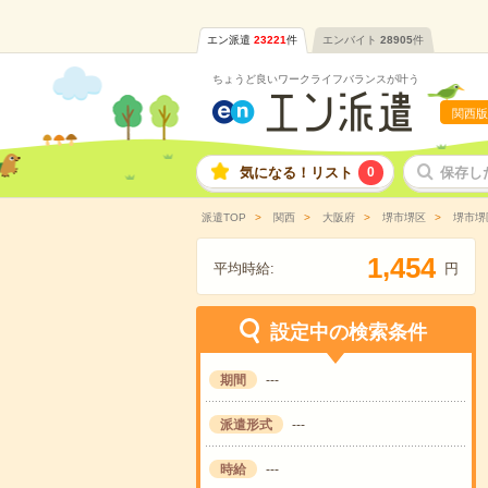
エン派遣
23221
件
エンバイト
28905
件
ちょうど良いワークライフバランスが叶う
関西版
気になる！リスト
0
保存し
派遣TOP
関西
大阪府
堺市堺区
堺市堺
,
1
4
5
4
平均時給:
円
設定中の検索条件
期間
---
派遣形式
---
時給
---