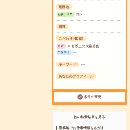
勤務地
堺区
勤務エリア
職種
---
こだわりINDEX
10名以上の大量募集
絶対
---
できれば
キーワード
---
あなたのプロフィール
---
条件の変更
他の検索結果を見る
勤務地でお仕事情報をさがす