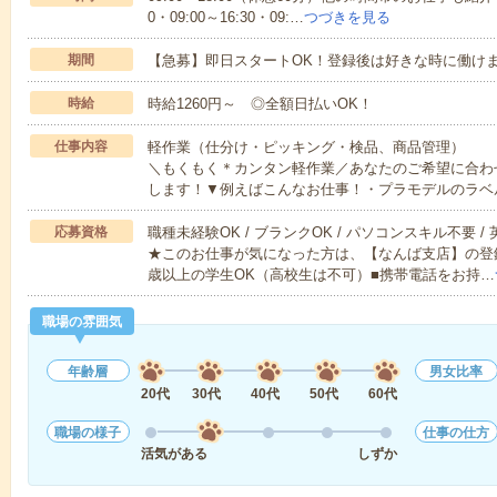
0・09:00～16:30・09:…
つづきを見る
期間
【急募】即日スタートOK！登録後は好きな時に働け
時給
時給1260円～ ◎全額日払いOK！
仕事内容
軽作業（仕分け・ピッキング・検品、商品管理）
＼もくもく＊カンタン軽作業／あなたのご希望に合わ
します！▼例えばこんなお仕事！・プラモデルのラベ
応募資格
職種未経験OK / ブランクOK / パソコンスキル不要 /
★このお仕事が気になった方は、【なんば支店】の登録
歳以上の学生OK（高校生は不可）■携帯電話をお持…
職場の雰囲気
年齢層
男女比率
20代
30代
40代
50代
60代
職場の様子
仕事の仕方
活気がある
しずか