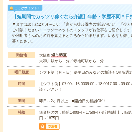
ここがポイント！
【短期間でガッツリ稼ぐなら介護】年齢・学歴不問＊日払
▼まずは試しに2カ月～OK！「家から徒歩圏内の施設がいい」「少
ご相談ください！ニッソーネットのスタッフがお仕事をご紹介します
や利用者さんのお名前を覚えるところから始まります。いきなり難し
募ください。
勤務地
大阪府
堺市堺区
大和川駅から---分／寺地町駅から---分
曜日頻度
シフト制（月～日）※平日のみなどの相談もOK※週3
時間
【シフト例】07:00～16:0009:00～18:0017:00
談ください！
期間
即日～2ヶ月以上 ■開始日の相談OK！
時給
無資格の方：時給1400円～1750円 / 介護福祉士：時給1
円～1875円
交通費