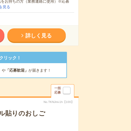
話をお持ちの方（業務連絡に使用）※応募
を見る
詳しく見る
クリック！
」
や
「応募歓迎」
が届きます！
一括
応募
No.TKNJmi-1h【100】
ール貼りのおしご