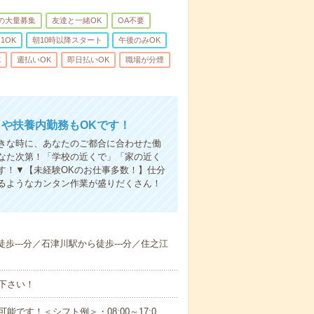
上の大量募集
友達と一緒OK
OA不要
1OK
朝10時以降スタート
午後のみOK
K
週払いOK
即日払いOK
職場が分煙
クや扶養内勤務もOKです！
きな時に、あなたのご都合に合わせた働
なた次第！「学校の近くで」「家の近く
す！▼【未経験OKのお仕事多数！】仕分
るようなカンタン作業が盛りだくさん！
徒歩---分／石津川駅から徒歩---分／住之江
下さい！
可能です！＜シフト例＞・08:00～17:0