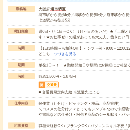
勤務地
大阪府
堺市堺区
堺市駅から徒歩5分／堺駅から徒歩5分／堺東駅から徒歩
七道駅から徒歩5分
曜日頻度
週0日～/月1日～OK！（月～日のあいだ）★「土曜
す！★お仕事ゼロの週があっても大丈夫。働きたい日
時間
【1日3時間～も相談OK!】＜シフト例＞9:00～12:0012:00～1
どこち…
つづきを見る
期間
単発1日～！ ★勤務開始日や期間はお気軽にご相談く
時給
時給1,500円～1,875円
交通費
■ 交通費規定内支給 ※派遣先による
仕事内容
軽作業（仕分け・ピッキング・検品、商品管理）
＼コスメの仕分け／＜とってもシンプルなので未経験
や書籍などの仕分け・梱包▼商品のシール貼り・パッ
応募資格
職種未経験OK / ブランクOK / パソコンスキル不要 /