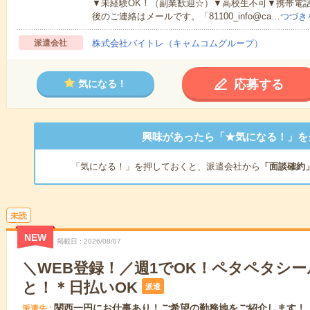
▼未経験OK！（副業歓迎☆）▼高校生不可▼携帯電
後のご連絡はメールです。「81100_info@ca…
つづき
派遣会社
株式会社バイトレ（キャムコムグループ）
応募する
気になる！
興味があったら「★気になる！」を
「気になる！」を押しておくと、派遣会社から
「面談確約
未読
NEW
掲載日
2026/08/07
＼WEB登録！／週1でOK！ペタペタシ
と！＊日払いOK
派遣
関西一円にお仕事あり！ご希望の勤務地をご紹介します！
派遣先