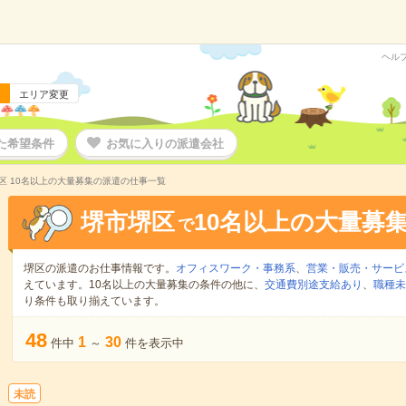
ヘル
エリア変更
た希望条件
お気に入りの派遣会社
区 10名以上の大量募集の派遣の仕事一覧
堺市堺区
10名以上の大量募
で
堺区の派遣のお仕事情報です。
オフィスワーク・事務系
、
営業・販売・サービ
えています。10名以上の大量募集の条件の他に、
交通費別途支給あり
、
職種未
り条件も取り揃えています。
48
1
30
件中
～
件を表示中
未読