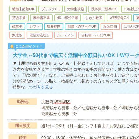
職種未経験OK
ブランクOK
大学生歓迎
既卒第二新卒OK
10名以
英語不要
履歴書不要
40～50代活躍
しゅふ歓迎
WEB登録OK
週
残業少
シフト
扶養控内
副業・WワークOK
服装自由
日払いO
派遣多
電話対応なし
ルーティン
自転車・バイクOK
ここがポイント！
大学生～50代まで幅広く活躍中全額日払いOK！Wワー
▼【理想の働き方を叶えられる！】登録さえしておけば、いつでも好
き方を実現できます！学校の空きコマや家事の合間など…働き方はあ
で」「駅の近くで」など、ご希望に合わせてお仕事を沢山ご紹介しま
けや箱詰め・シール貼り・検品など…初めての方でもスグに覚えられ
特別な…
つづきを見る
勤務地
大阪府
堺市堺区
堺東駅から徒歩---分／七道駅から徒歩---分／堺駅から
公園駅から徒歩---分
曜日頻度
週1日～OK！（月～金）シフト自由！お気軽にご相談
時間
09:00～18:00（休憩60分）他の時間帯のお仕事も紹介