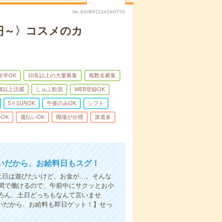
No.BAIB8110428GT20
0円～〉コスメのカ
新卒OK
10名以上の大量募集
複数名募集
0歳以上活躍
しゅふ歓迎
WEB登録OK
5ｈ以内OK
午後のみOK
シフト
OK
週払いOK
職場が分煙
派遣多
いだから、お給料日もスグ！
土日は遊びたいけど、お金が…。そんな
間で働けるので、午前中にサクッとお小
ろん、土日どっちもなんて言いませ
払いだから、お給料も即日ゲット！】せっ