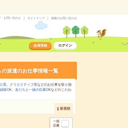
プ・お問い合わせ
サイトマップ
掲載のお問い合わせ
会員登録
ログイン
集
の派遣のお仕事情報一覧
ス系
、
クリエイティブ系
などのお仕事を取り揃
経験OK
、
友だちと一緒の応募OK
などのこだわ
新着順
一括
応募