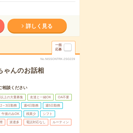
詳しく見る
一括
応募
No.NISSONTRK-2SG229
あちゃんのお話相
ご相談ください
名以上の大量募集
友達と一緒OK
OA不要
2～3日勤務
週4日勤務
週5日勤務
午後のみOK
残業少
シフト
煙
派遣多
電話対応なし
ルーティン