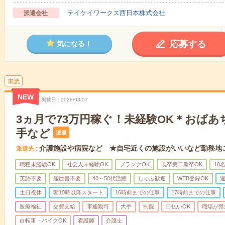
テイケイワークス西日本株式会社
派遣会社
応募する
気になる！
未読
NEW
掲載日
2026/08/07
3ヵ月で73万円稼ぐ！未経験OK＊おば
手など
派遣
介護施設や病院など ★自宅近くの施設がいいなど勤務地
派遣先
職種未経験OK
社会人未経験OK
ブランクOK
既卒第二新卒OK
10
英語不要
履歴書不要
40～50代活躍
しゅふ歓迎
WEB登録OK
週
土日祝休
朝10時以降スタート
16時前までの仕事
17時前までの仕事
医療福祉
交費支給
車通勤可
大手
制服
日払いOK
職場が禁
自転車・バイクOK
看護師
介護士